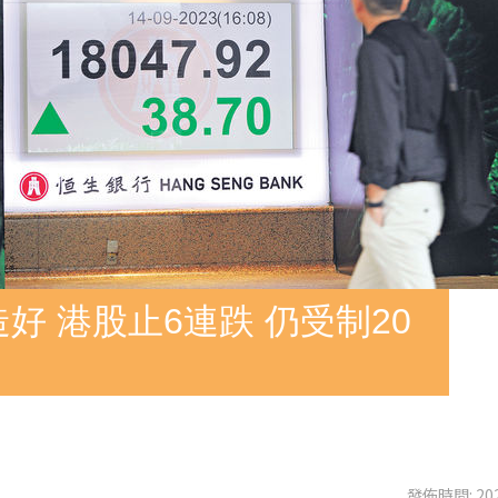
好 港股止6連跌 仍受制20
發佈時間: 202