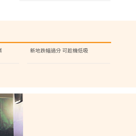
業
新地跌幅過分 可趁機低吸