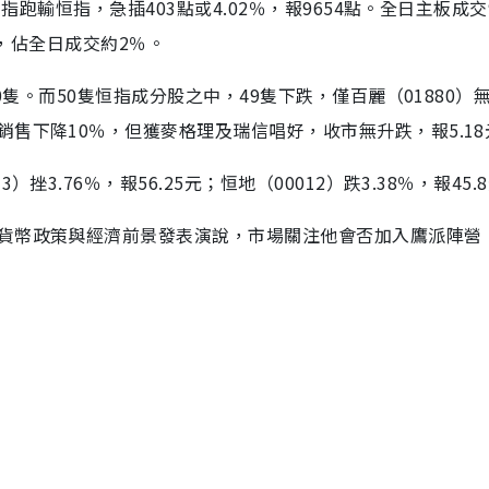
跑輸恒指，急插403點或4.02％，報9654點。全日主板成交94
元，佔全日成交約2％。
0隻。而50隻恒指成分股之中，49隻下跌，僅百麗（01880）
售下降10％，但獲麥格理及瑞信唱好，收市無升跌，報5.18
3.76％，報56.25元；恒地（00012）跌3.38％，報45.
貨幣政策與經濟前景發表演說，市場關注他會否加入鷹派陣營