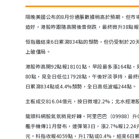
隔晚美國公布的8月份通脹數據稍高於預期，但市
造好，港股昨跟隨高開後曾倒跌，最終微升38點報1
恒指雖結束6日累瀉834點的頹勢，但仍受制於2
上破僵局。
港股昨高開92點報18101點，早段最多漲164點，
80點，見全日低位17928點，午後好淡爭持，最終
日累瀉834點或4.4%頹勢，全日高低波幅244點。
主板成交816.04億元，按日微增2.2%；北水經
龍頭科網股氣氛稍見好轉，阿里巴巴（09988）升0.4
艦手機傳11月發布，連彈第3日，漲2.7%報12.24元
元。科指收報4059點，升17點或0.4%，結束6日累