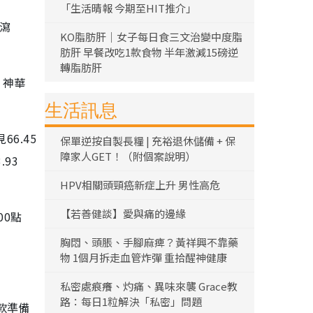
「生活晴報 今期至HIT推介」
）瀉
KO脂肪肝｜女子每日食三文治變中度脂
肪肝 早餐改吃1款食物 半年激減15磅逆
轉脂肪肝
；神華
生活訊息
6.45
保單逆按自製長糧 | 充裕退休儲備 + 保
障家人GET！（附個案說明）
.93
HPV相關頭頸癌新症上升 男性高危
【若善健談】愛與痛的邊緣
00點
胸悶、頭脹、手腳麻痺？黃祥興不靠藥
物 1個月拆走血管炸彈 重拾醒神健康
私密處痕癢、灼痛、異味來襲 Grace教
路：每日1粒解決「私密」問題
款準備