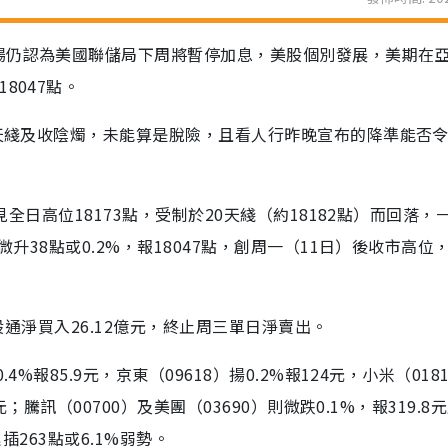
場仍認為美國聯儲局下周將暫停加息，美股個別發展，美期在
8047點。
0天綫及收陰燭，未能算是脫險，且看人行昨晚宣布的降準能否
見全日高位18173點，受制於20天綫（約18182點）而回落，
微升38點或0.2%，報18047點，創周一（11日）後收市高位
港股通淨買入26.12億元，終止周三單日淨賣出。
%報85.9元，京東（09618）揚0.2%報124元，小米（018
；騰訊（00700）及美團（03690）則微跌0.1%，報319.8元
插263點或6.1%弱勢。