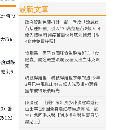
最新文章
亞洲時段
政府資助免費打針｜新一季度「流感疫
苗接種計劃」引入130萬劑疫苗 8類人可
優先接種 科興疫苗最快月底先到港【附
令大市向
4條件免費接種】
食腦蟲｜男子泰國狂食生醃海鮮染「食
腦蟲」腸道嚴重潰爛 反覆大出血休克險
一度轉跌
死
，結束6
黎彼得離世｜黎彼得離世享年76歲 今年
3月已中風臥床 好友鍾志光及盧宛茵透
露黎彼得最後時光
陳浚霆｜《愛回家》風少陳浚霆歐遊行
10）旗
山出事 1原因全身爆紅疹極恐怖 險「毀
容」急回港求醫【附皮膚科醫生夏日防
及123
蟲貼士】