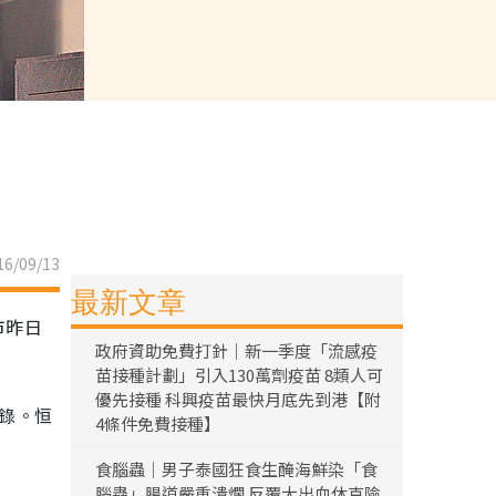
6/09/13
最新文章
市昨日
政府資助免費打針｜新一季度「流感疫
苗接種計劃」引入130萬劑疫苗 8類人可
優先接種 科興疫苗最快月底先到港【附
紀錄。恒
4條件免費接種】
食腦蟲｜男子泰國狂食生醃海鮮染「食
腦蟲」腸道嚴重潰爛 反覆大出血休克險