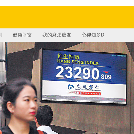
刊
健康財富
我的麻煩糖友
心律知多D