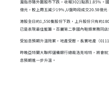
滬指亦隨外圍股市下跌，收報3021點跌1.85％。國指
億元，較上周五減少19％,U盤時段成交20.58億
港股全日約1,550隻股份下跌，上升股份只有約18
已是表現最佳藍籌。百麗第二季國內鞋類業務同店銷
受加息預期升溫拖累，地產受壓，長實地產（01113）挫
昨晚亞特蘭大聯邦儲備銀行總裁洛克哈特，將會就
息預期進一步升溫。