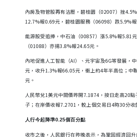
內房及物管股再有沽壓，碧桂園（02007）挫4.5%報1
12.7%報0.69元，碧桂園服務（06098）跌5.9
能源股受追捧，中石油（00857）漲5.8%報5.8
（01088）亦揚3.8%報24.65元。
內地促進人工智能（AI）、元宇宙及6G等發展，中資
元，收升1.3%報66.05元，衝上約4年半高位；中聯通（
元。
人民幣兌1美元中間價昨開7.1874，按日走高20
子；在岸價收報7.2701，較上個交易日4時30分
人行今起降準0.25個百分點
收市之後，人民銀行在昨晚表示，為鞏固經濟回升