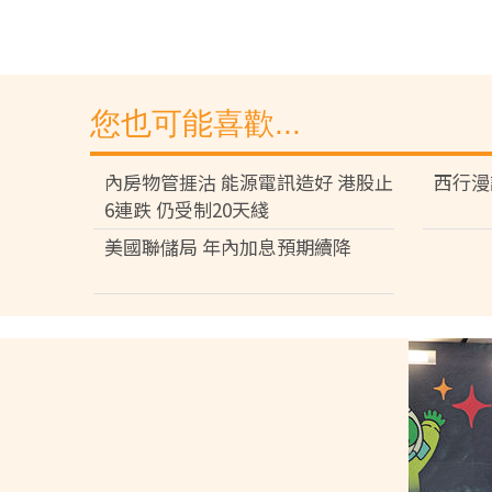
您也可能喜歡...
內房物管捱沽 能源電訊造好 港股止
西行漫
6連跌 仍受制20天綫
美國聯儲局 年內加息預期續降