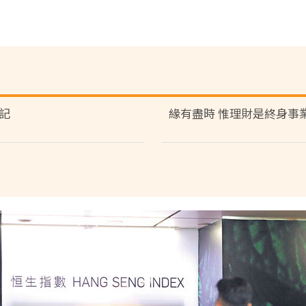
記
緣有盡時 惟理財是終身事