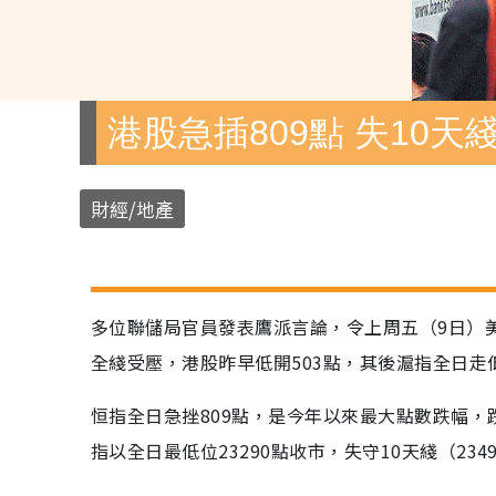
港股急插809點 失10天
財經/地產
多位聯儲局官員發表鷹派言論，令上周五（9日）
全綫受壓，港股昨早低開503點，其後滬指全日走
恒指全日急挫809點，是今年以來最大點數跌幅，
指以全日最低位23290點收市，失守10天綫（234