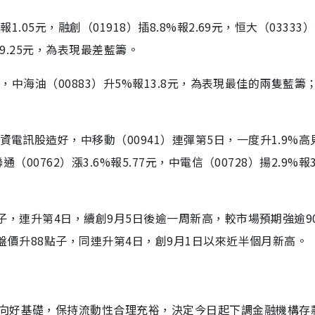
.05元，融創（01918）插8.8%報2.69元，恒大（03333
%報9.25元，為表現最差藍籌。
1元，中海油（00883）升5%報13.8元，為表現最佳的兩隻藍籌
電訊股造好，中移動（00941）連彈第5日，一度升1.9%高見6
00762）漲3.6%報5.77元，中電信（00728）揚2.9%報3
點子，連升第4日，續創9月5日後逾一周新高，較市場預期強逾9
收盤價升88點子，同連升第4日，創9月1日以來近半個月新高。
向好基礎，保持流動性合理充裕，決定今日起下調金融機構存