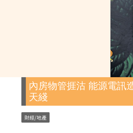
內房物管捱沽 能源電訊造
天綫
財經/地產