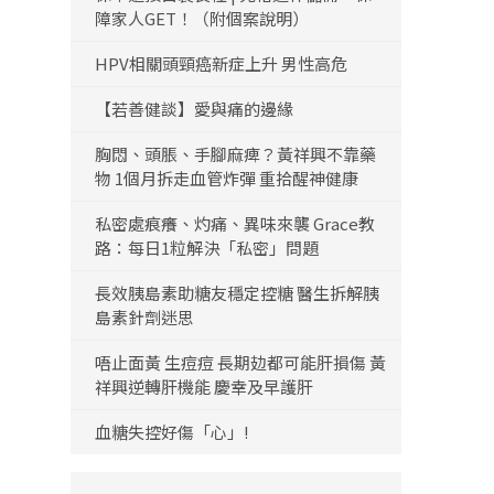
障家人GET！（附個案說明）
HPV相關頭頸癌新症上升 男性高危
【若善健談】愛與痛的邊緣
胸悶、頭脹、手腳麻痺？黃祥興不靠藥
物 1個月拆走血管炸彈 重拾醒神健康
私密處痕癢、灼痛、異味來襲 Grace教
路：每日1粒解決「私密」問題
長效胰島素助糖友穩定控糖 醫生拆解胰
島素針劑迷思
唔止面黃 生痘痘 長期攰都可能肝損傷 黃
祥興逆轉肝機能 慶幸及早護肝
血糖失控好傷「心」!