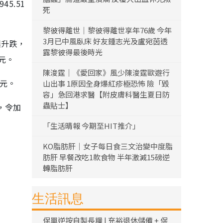
5.51
死
黎彼得離世｜黎彼得離世享年76歲 今年
3月已中風臥床 好友鍾志光及盧宛茵透
無升跌，
露黎彼得最後時光
元。
陳浚霆｜《愛回家》風少陳浚霆歐遊行
8元。
山出事 1原因全身爆紅疹極恐怖 險「毀
容」急回港求醫【附皮膚科醫生夏日防
蟲貼士】
，令加
「生活晴報 今期至HIT推介」
KO脂肪肝｜女子每日食三文治變中度脂
肪肝 早餐改吃1款食物 半年激減15磅逆
轉脂肪肝
生活訊息
保單逆按自製長糧 | 充裕退休儲備 + 保