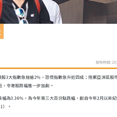
綫
發佈時間: 201
美股3大指數急挫逾2％，恐慌指數急升近四成；拖累亞洲區股
低，令港股跌幅進一步加劇。
跌幅為3.36％，為今年第三大百分點跌幅，創自今年2月以來
91）。