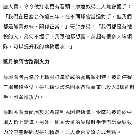
態大勇，令今仗打吡更有看頭。摩連奴稱二人均會握手：
「我們在巴塞合作過三年，在不同球會當過對手，但我們
都是職業教練，關係正常。」哥帥亦稱：「我們都是有禮
貌的人，為何不握手？我跟他都想贏，英超有很多大牌領
隊，可以提升我的執教層次。」
藍月缺阿古路削火力
曼城有阿古路於上輪肘打韋斯咸的雲斯頓列特，被罰停賽
三場無緣今仗，哥帥缺少該名開季各項賽事已攻入6球的射
手，削弱進攻力。
曼聯亦有費蘭尼及米希達利恩因傷缺陣，令摩帥被迫於中
場人選上變陣。另外，開季大勇的曼聯射手伊巴謙莫域效
力於巴塞時間與哥帥積怨，二人會否交流亦成焦點。