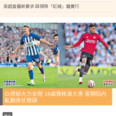
英超直播新要求 踩領隊「紅綫」難實行
白禮頓火力全開 18歲費格遜大勇 曼聯陷內
亂翻身仗難踢
體育