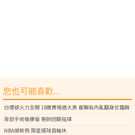
您也可能喜歡...
白禮頓火力全開 18歲費格遜大勇 曼聯陷內亂翻身仗難踢
背部手術後康復 哥帥回歸指揮
NBA頒新例 限星級球員輪休