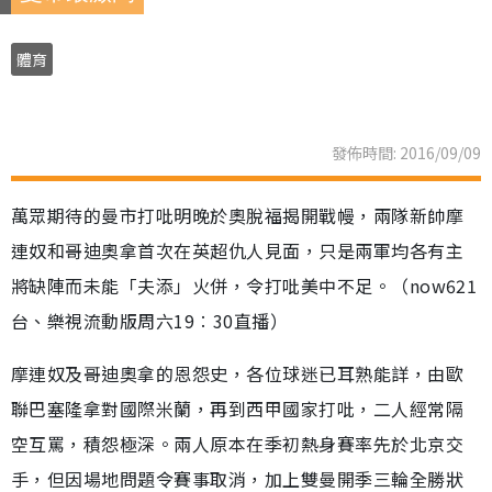
體育
發佈時間: 2016/09/09
萬眾期待的曼市打吡明晚於奧脫福揭開戰幔，兩隊新帥摩
連奴和哥迪奧拿首次在英超仇人見面，只是兩軍均各有主
將缺陣而未能「夫添」火併，令打吡美中不足。（now621
台、樂視流動版周六19︰30直播）
摩連奴及哥迪奧拿的恩怨史，各位球迷已耳熟能詳，由歐
聯巴塞隆拿對國際米蘭，再到西甲國家打吡，二人經常隔
空互罵，積怨極深。兩人原本在季初熱身賽率先於北京交
手，但因場地問題令賽事取消，加上雙曼開季三輪全勝狀