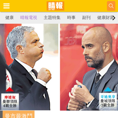
健康
晴報電視
主題特集
時事
副刊
健康財富
曼市最激鬥