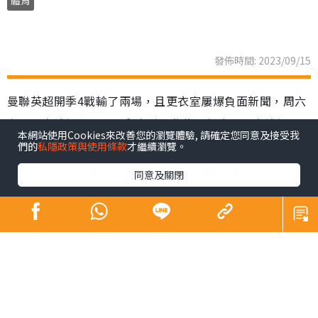
發佈時間: 2023/09/15
曼聯英超開季4戰輸了兩場，且更衣室屢爆負面新聞，周六
主場對白禮頓急需一場翻身仗。作為近年奇兵，白禮頓已
本網站使用Cookies來改善您的瀏覽體驗, 請確定您同意及接受我
展示可威脅勁旅的能力，18歲前鋒伊雲費格遜上輪對紐卡
們的
私隱政策與使用條款
才繼續瀏覽。
素更連中三元，足以成為紅魔後防的心腹大患。
同意及關閉
曼聯上輪作客1:3負阿仙奴，目前4戰只取得2勝2負，排名
跌出10名以外，即使是贏波的兩場，總體表現仍不獲球迷
收貨，令第2季執教的領隊坦哈格壓力日增。紅魔更衣室更
是接連「爆鑊」，繼英格蘭翼鋒查頓辛祖不滿被指操練表
現差被踢出大名單，與坦帥隔空罵戰後，正選巴西右翼安
東尼因身陷涉打女性的官非而暫時休假，令曼聯翼鋒位置