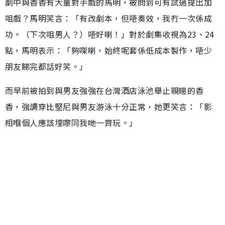
劇中與香香有大量對手戲的馬明，被問到可有試過提出加
咀戲？馬明笑言：「有改劇本，但唔奏效，我冇一次係成
功。（下次咀男人？）唔好喇！」對於劇集收視為23、24
點，馬明表示：「夠㗎喇，始終呢套係低成本製作，唔少
朋友睇完都話好笑。」
而早前被拍到與男友強強在台灣酒店泳池舉止親暱的香
香，強調穿比堅尼與男友游泳十分正常，她更笑言：「影
相嗰個人應該埋嚟同我哋一齊玩。」