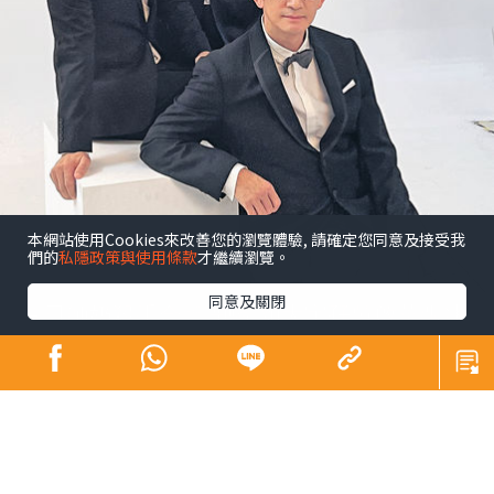
本網站使用Cookies來改善您的瀏覽體驗, 請確定您同意及接受我
們的
私隱政策與使用條款
才繼續瀏覽。
同意及關閉
昔日師奶殺手合體開騷 陶大宇孖吳啟華張兆
輝「倒轉地球」
娛樂