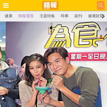
健康
晴報電視
主題特集
時事
副刊
健康財富