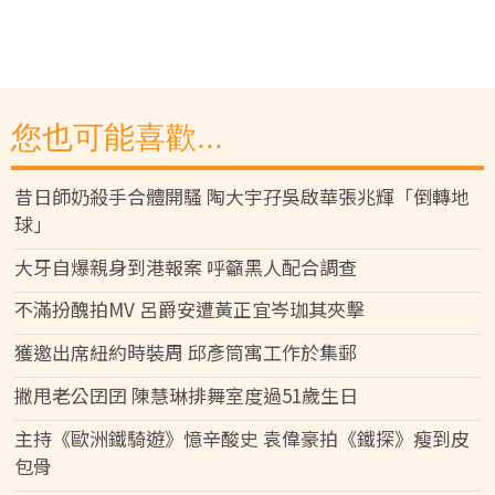
您也可能喜歡...
昔日師奶殺手合體開騷 陶大宇孖吳啟華張兆輝「倒轉地
球」
大牙自爆親身到港報案 呼籲黑人配合調查
不滿扮醜拍MV 呂爵安遭黃正宜岑珈其夾擊
獲邀出席紐約時裝周 邱彥筒寓工作於集郵
撇甩老公囝囝 陳慧琳排舞室度過51歲生日
主持《歐洲鐵騎遊》憶辛酸史 袁偉豪拍《鐵探》瘦到皮
包骨