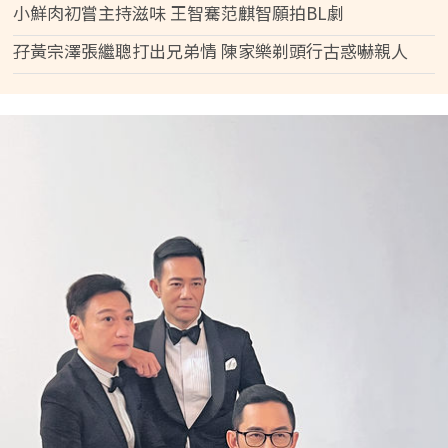
小鮮肉初嘗主持滋味 王智騫范麒智願拍BL劇
孖黃宗澤張繼聰打出兄弟情 陳家樂剃頭行古惑嚇親人