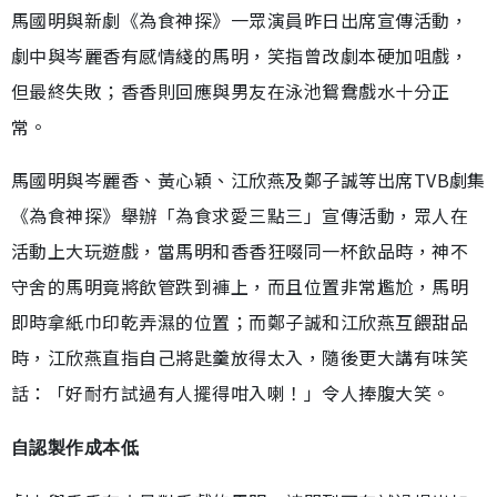
馬國明與新劇《為食神探》一眾演員昨日出席宣傳活動，
劇中與岑麗香有感情綫的馬明，笑指曾改劇本硬加咀戲，
但最終失敗；香香則回應與男友在泳池鴛鴦戲水十分正
常。
馬國明與岑麗香、黃心穎、江欣燕及鄭子誠等出席TVB劇集
《為食神探》舉辦「為食求愛三點三」宣傳活動，眾人在
活動上大玩遊戲，當馬明和香香狂啜同一杯飲品時，神不
守舍的馬明竟將飲管跌到褲上，而且位置非常尷尬，馬明
即時拿紙巾印乾弄濕的位置；而鄭子誠和江欣燕互餵甜品
時，江欣燕直指自己將匙羹放得太入，隨後更大講有味笑
話：「好耐冇試過有人擺得咁入喇！」令人捧腹大笑。
自認製作成本低