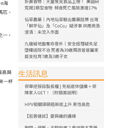
折壽食物｜大量常見食品上榜！ 美國研
en海
究揭1類型食物 頻食死亡風險激增17%
馬匹、
仙草農藥丨內地仙草驗出農藥超標 台灣
「鮮芋仙」及「CoCo」疑涉事 供應商急
澄清：未流入市面
之一，
九龍城地盤奪命意外丨安全經理疑失足
墮樓送院不治 死者為39歲兩孩爸爸屬家
庭支柱育7歲及3歲子女
最高與
生活訊息
來一杯
保單逆按自製長糧 | 充裕退休儲備 + 保
障家人GET！（附個案說明）
HPV相關頭頸癌新症上升 男性高危
【若善健談】愛與痛的邊緣
胸悶、頭脹、手腳麻痺？黃祥興不靠藥