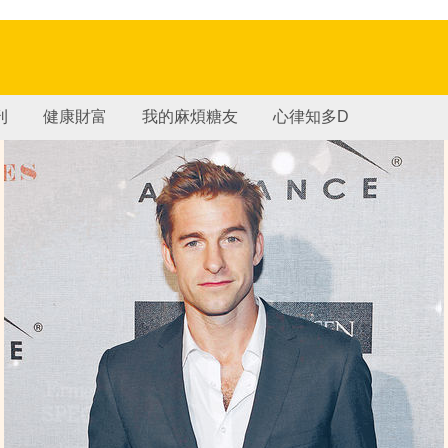
刊
健康財富
我的麻煩糖友
心律知多D