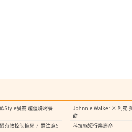
歐Style餐廳 超值燒烤餐
Johnnie Walker × 利
餅
醋有效控制糖尿？ 需注意5
科技縮短行業壽命