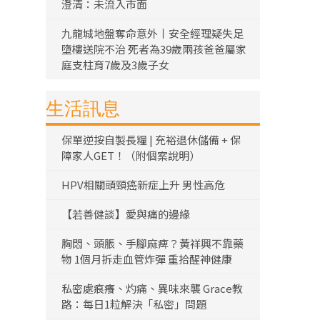
澄清：未流入市面
九龍城地盤奪命意外丨安全經理疑失足
墮樓送院不治 死者為39歲兩孩爸爸屬家
庭支柱育7歲及3歲子女
生活訊息
保單逆按自製長糧 | 充裕退休儲備 + 保
障家人GET！（附個案說明）
HPV相關頭頸癌新症上升 男性高危
【若善健談】愛與痛的邊緣
胸悶、頭脹、手腳麻痺？黃祥興不靠藥
物 1個月拆走血管炸彈 重拾醒神健康
私密處痕癢、灼痛、異味來襲 Grace教
路：每日1粒解決「私密」問題