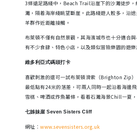
3條遠足路綫中，Beach Trail沿崖下的沙灘徒步
灘，隔着海岸綫眺望斷崖。此路綫遊人較多，沿途
羊群作近距離接觸。
布萊頓不僅有自然景觀，其海濱城市也十分適合與
有不少食肆、特色小店，以及類似冒險樂園的遊樂
維多利亞式碼頭打卡
喜歡刺激的還可一試布萊頓滑索（Brighton Z
最低點有24米的落差，可兩人同時一起沿着海邊
雪榚、啤酒或炸魚薯條，看着石灘海景Chill一夏
七姊妹崖 Seven Sisters Cliff
網址︰
www.sevensisters.org.uk