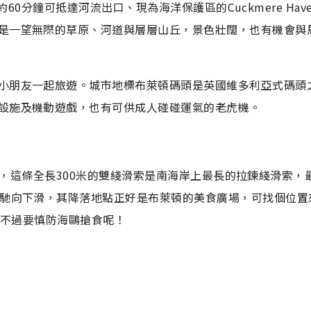
，約60分鐘可抵達河流出口、現為海洋保護區的Cuckmere Hav
是一望無際的草原、河道與層層山丘，景色壯闊，也有機會與
小朋友一起旅遊。城市地標布萊頓碼頭是英國維多利亞式碼頭
設施及機動遊戲，也有可供成人碰碰運氣的老虎機。
ip），這條全長300米的雙綫滑索是南海岸上最長的拉鍊綫滑索，
飛馳向下滑，其降落地點正好是布萊頓的美食廣場，可找個位置
，不過要慎防海鷗搶食呢！