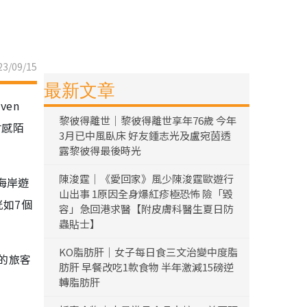
3/09/15
最新文章
en
黎彼得離世｜黎彼得離世享年76歲 今年
會感陌
3月已中風臥床 好友鍾志光及盧宛茵透
露黎彼得最後時光
陳浚霆｜《愛回家》風少陳浚霆歐遊行
海岸遊
山出事 1原因全身爆紅疹極恐怖 險「毀
恍如7個
容」急回港求醫【附皮膚科醫生夏日防
蟲貼士】
KO脂肪肝｜女子每日食三文治變中度脂
的旅客
肪肝 早餐改吃1款食物 半年激減15磅逆
轉脂肪肝