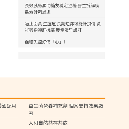
長效胰島素助糖友穩定控糖 醫生拆解胰
島素針劑迷思
唔止面黃 生痘痘 長期攰都可能肝損傷 黃
祥興逆轉肝機能 慶幸及早護肝
血糖失控好傷「心」!
苑 美酒配月
益生菌營養補充劑 個案支持效果顯
著
人和自然共存共處