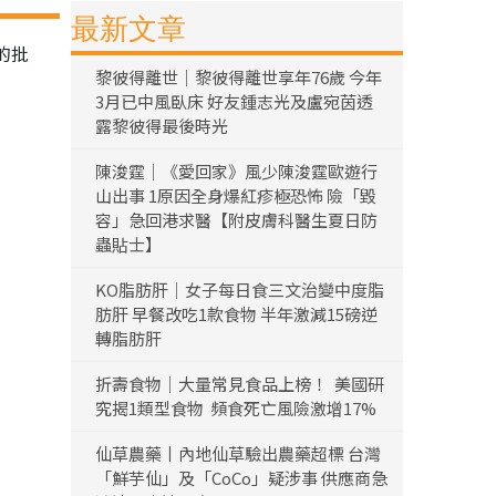
最新文章
的批
黎彼得離世｜黎彼得離世享年76歲 今年
3月已中風臥床 好友鍾志光及盧宛茵透
露黎彼得最後時光
陳浚霆｜《愛回家》風少陳浚霆歐遊行
山出事 1原因全身爆紅疹極恐怖 險「毀
容」急回港求醫【附皮膚科醫生夏日防
蟲貼士】
KO脂肪肝｜女子每日食三文治變中度脂
肪肝 早餐改吃1款食物 半年激減15磅逆
轉脂肪肝
折壽食物｜大量常見食品上榜！ 美國研
究揭1類型食物 頻食死亡風險激增17%
仙草農藥丨內地仙草驗出農藥超標 台灣
「鮮芋仙」及「CoCo」疑涉事 供應商急