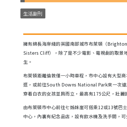
生活副刊
擁有綿長海岸綫的英國南部城市布萊頓（Bright
Sisters Cliff），除了是不少電影、電視劇的取
生。
布萊頓距離倫敦僅一小時車程，市中心設有大型商
逛，或前往South Downs National P
穿着白衣的女孩並肩而立，最高有175公尺，壯
由布萊頓市中心前往七姊妹崖可搭乘12或13號巴
中心，內裏有紀念品店，設有飲水機及洗手間，可