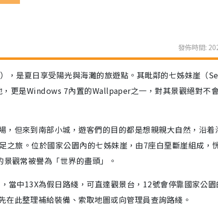
發佈時間: 202
on），是夏日享受陽光與海灘的旅遊點。其毗鄰的七姊妹崖（Sev
景地，更是Windows 7內置的Wallpaper之一，對其景觀絕對不
場，但來到南部小城，遊客們的目的都是想親親大自然，沿着
ark來一次遠足之旅。位於國家公園內的七姊妹崖，由7座白堊斷崖組成，
麗的景觀常被譽為「世界的盡頭」。
士，當中13X為假日路綫，可直達觀景台，12號會停靠國家公園
先在此整理補給裝備、索取地圖或向管理員查詢路綫。