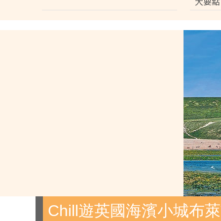
大要點
Chill遊英國海濱小城布