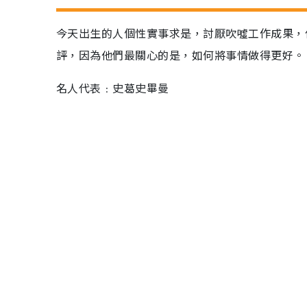
今天出生的人個性實事求是，討厭吹噓工作成果，
評，因為他們最關心的是，如何將事情做得更好。
名人代表﹕史葛史畢曼