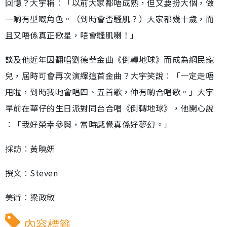
回憶？大宇稱︰「以前大家都唔成熟，但又要扮大個，做
一啲有型嘅角色。（到時會否騷肌？）大家都幾十歲，而
且又唔係真正歌星，唔會騷肌喇！」
談及他近年因翻唱劉德華金曲《倒轉地球》而成為網民寵
兒，屆時可會再次演繹這首金曲？大宇笑說︰「一定走唔
甩啦，到時我哋會唱四、五首歌，仲有啲合唱歌。」大宇
早前在華仔的生日派對同台合唱《倒轉地球》，他開心說
︰「我好榮幸參與，當時感覺真係好夢幻。」
採訪︰黃曉妍
撰文︰Steven
美術︰梁政敏
內容標籤