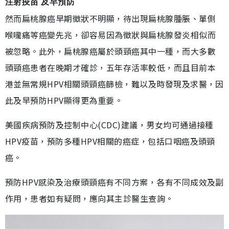
注射疫苗 及早預防
然而扁桃腺癌早期徵狀不明顯，待出現扁桃腺腫脹、單側
喉嚨痛等癌變先兆，卻容易因為徵狀與扁桃腺發炎相似而
被忽略。此外，扁桃腺癌屬於頭頸癌其中一種，而大多數
頭頸癌患者在晚期才確診，五年存活率較低，而且目前本
港並無常規HPV相關頭頸癌篩檢，難以及時發現及求醫，因
此及早預防HPV顯得更為重要。
美國疾病預防及控制中心(CDC)建議，男女均可通過接種
HPV疫苗，預防多種HPV相關的癌症，包括口咽癌及頭頸
癌。
預防HPV感染及治療頭頸癌有不同方案，各有不同成效及副
作用，患者如有疑問，應向其主診醫生查詢。