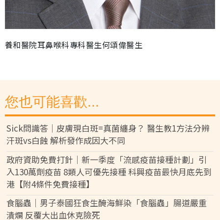
養和醫院耳鼻喉科專科醫生何頌偉醫生
您也可能喜歡...
Sick問識答｜皮膚現白斑=真菌纏身？ 醫生教1方法分辨
汗斑vs白蝕 解析發作成因大不同
政府資助免費打針｜新一季度「流感疫苗接種計劃」引
入130萬劑疫苗 8類人可優先接種 科興疫苗最快月底先到
港【附4條件免費接種】
食腦蟲｜男子泰國狂食生醃海鮮染「食腦蟲」腸道嚴重
潰爛 反覆大出血休克險死