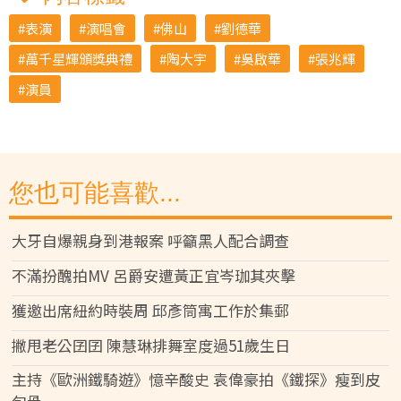
表演
演唱會
佛山
劉德華
萬千星輝頒獎典禮
陶大宇
吳啟華
張兆輝
演員
您也可能喜歡...
大牙自爆親身到港報案 呼籲黑人配合調查
不滿扮醜拍MV 呂爵安遭黃正宜岑珈其夾擊
獲邀出席紐約時裝周 邱彥筒寓工作於集郵
撇甩老公囝囝 陳慧琳排舞室度過51歲生日
主持《歐洲鐵騎遊》憶辛酸史 袁偉豪拍《鐵探》瘦到皮