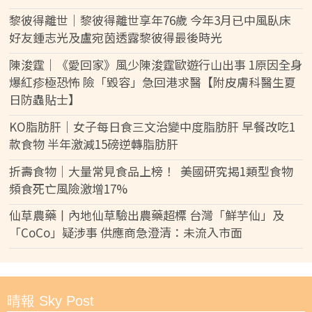
黎彼得離世｜黎彼得離世享年76歲 今年3月已中風臥床
好友鍾志光及盧宛茵透露黎彼得最後時光
陳浚霆｜《愛回家》風少陳浚霆歐遊行山出事 1原因全身
爆紅疹極恐怖 險「毀容」急回港求醫【附皮膚科醫生夏
日防蟲貼士】
KO脂肪肝｜女子每日食三文治變中度脂肪肝 早餐改吃1
款食物 半年激減15磅逆轉脂肪肝
折壽食物｜大量常見食品上榜！ 美國研究揭1類型食物
頻食死亡風險激增17%
仙草農藥丨內地仙草驗出農藥超標 台灣「鮮芋仙」及
「CoCo」疑涉事 供應商急澄清：未流入市面
晴報 Sky Post