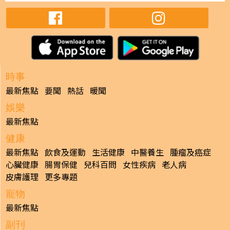
時事
最新焦點
要聞
熱話
暖聞
娛樂
最新焦點
健康
最新焦點
飲食及運動
生活健康
中醫養生
腫瘤及癌症
心臟健康
腸胃保健
兒科百問
女性疾病
老人病
皮膚護理
更多專題
寵物
最新焦點
副刊