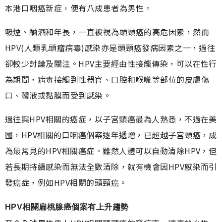
本港口咽癌新症，便有八成患者為男性。
吸煙、酗酒和年長，一直被視為頭頸癌的高危因素，然而
HPV(人類乳頭瘤病毒)感染亦是頭頸癌發病因素之一，過往
卻較少討論及關注。HPV主要經由性接觸傳染，可以在性行
為期間，病毒接觸到性器官、口腔和喉嚨等部位的皮膚傷
口、體液或黏膜而受到感染。
過往與HPV相關的癌症，以子宮頸癌最為人熟悉，不過在美
國，HPV相關的口咽癌個案逐年遞增，已超越子宮頸癌，成
為最常見的HPV相關癌症。雖然人體可以自動清除HPV，但
若長期持續感染而無法全數清除，就有機會因HPV感染而引
發癌症，例如HPV相關的頭頸癌。
HPV相關扁桃腺癌個案有上升趨勢