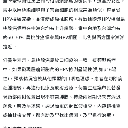
至今全球男性患上HPV相關頭頸癌的發病率，遠高於女性。
當中以扁桃腺細胞與子宮頸細胞的組成甚為類似，容易受
HPV持續感染，並演變成扁桃腺癌。有數據顯示HPV相關扁
桃腺癌個案在中港台均有上升趨勢，當中內地及台灣均有
約60-70% 扁桃腺癌個案與HPV相關，比例與西方國家漸漸
拉近。
何醫生表示，扁桃腺癌屬於口咽癌的一種，這類型癌症
中，如果發現腫瘤細胞內的HPV檢測呈陽性(例如p16陽
性)，預後情況會較其他類型的口咽癌理想。患者在切除病
灶腫瘤後，再進行化療及放射治療。何醫生建議市民若發
現頸部兩側位置出現不尋常腫脹、持續兩星期仍未有消退
跡象，應及早求醫，透過簡單的超聲波檢查、內窺鏡檢查
或抽針檢查等，都有助及早找出病因，及早進行治療。