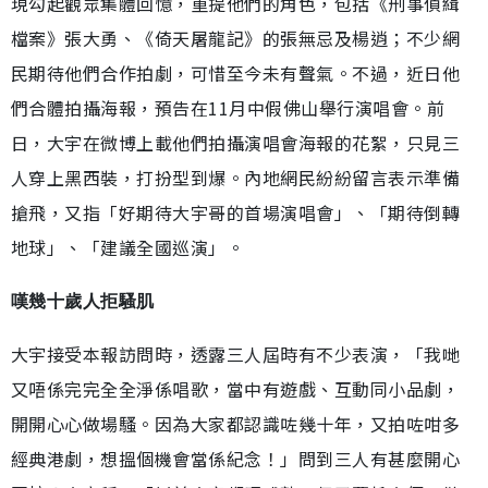
現勾起觀眾集體回憶，重提他們的角色，包括《刑事偵緝
檔案》張大勇、《倚天屠龍記》的張無忌及楊逍；不少網
民期待他們合作拍劇，可惜至今未有聲氣。不過，近日他
們合體拍攝海報，預告在11月中假佛山舉行演唱會。前
日，大宇在微博上載他們拍攝演唱會海報的花絮，只見三
人穿上黑西裝，打扮型到爆。內地網民紛紛留言表示準備
搶飛，又指「好期待大宇哥的首場演唱會」、「期待倒轉
地球」、「建議全國巡演」。
嘆幾十歲人拒騷肌
大宇接受本報訪問時，透露三人屆時有不少表演，「我哋
又唔係完完全全淨係唱歌，當中有遊戲、互動同小品劇，
開開心心做場騷。因為大家都認識咗幾十年，又拍咗咁多
經典港劇，想搵個機會當係紀念！」問到三人有甚麼開心