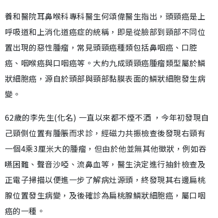
養和醫院耳鼻喉科專科醫生何頌偉醫生指出，頭頸癌是上
呼吸道和上消化道癌症的統稱，即是從臉部到頸部不同位
置出現的惡性腫瘤，常見頭頸癌種類包括鼻咽癌、口腔
癌、咽喉癌與口咽癌等。大約九成頭頸癌腫瘤類型屬於鱗
狀細胞癌，源自於頭部與頸部黏膜表面的鱗狀細胞發生病
變。
62歲的李先生(化名) 一直以來都不煙不酒 ，今年初發現自
己頸側位置有腫脹而求診，經磁力共振檢查後發現右頸有
一個4乘3厘米大的腫瘤，但由於他並無其他徵狀，例如吞
嚥困難、聲音沙啞、流鼻血等，醫生決定進行抽針檢查及
正電子掃描以便進一步了解病灶源頭，終發現其右邊扁桃
腺位置發生病變，及後確診為扁桃腺鱗狀細胞癌，屬口咽
癌的一種。