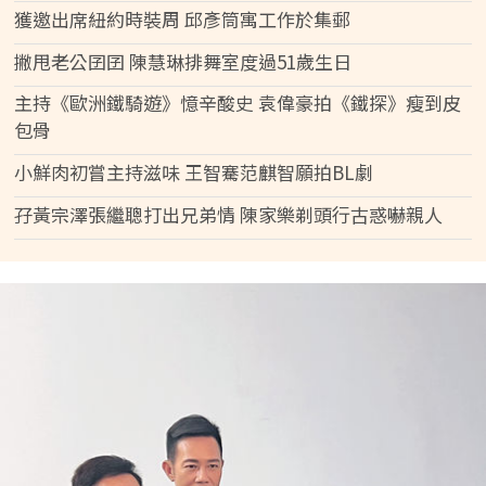
獲邀出席紐約時裝周 邱彥筒寓工作於集郵
撇甩老公囝囝 陳慧琳排舞室度過51歲生日
主持《歐洲鐵騎遊》憶辛酸史 袁偉豪拍《鐵探》瘦到皮
包骨
小鮮肉初嘗主持滋味 王智騫范麒智願拍BL劇
孖黃宗澤張繼聰打出兄弟情 陳家樂剃頭行古惑嚇親人