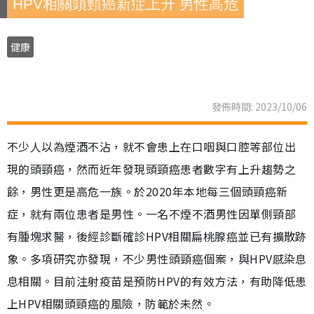
HPV相關頭頸癌新症上升 男性高危
健康
發佈時間: 2023/10/06
不少人以為煙酒不沾，就不會患上在口咽與口腔等部位出
現的頭頸癌，然而近年發現頭頸癌患者數字有上升趨勢之
餘，男性更是高危一族。於2020年本地每三個頭頸癌新
症，就有兩位患者是男性。一名不煙不酒男性因單側頸部
有腫塊求醫，後經診斷確診HPV相關扁桃腺癌並已有擴散跡
象。多項研究亦發現，不少男性頭頸癌個案，與HPV感染息
息相關。目前注射疫苗是預防HPV的有效方法，有助降低患
上HPV相關頭頸癌的風險，防範於未然。