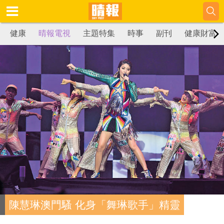
健康
晴報電視
主題特集
時事
副刊
健康財富
陳慧琳澳門騷 化身「舞琳歌手」精靈