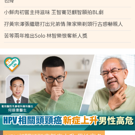
包骨
小鮮肉初嘗主持滋味 王智騫范麒智願拍BL劇
孖黃宗澤張繼聰打出兄弟情 陳家樂剃頭行古惑嚇親人
苦等兩年推出Solo 林智樂恨奪新人獎