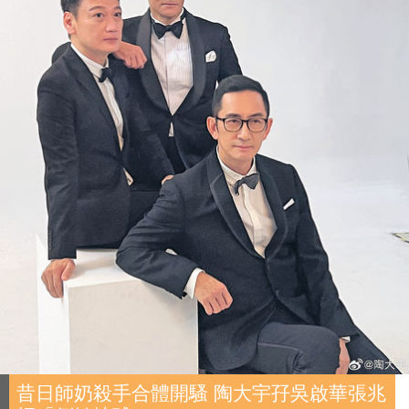
昔日師奶殺手合體開騷 陶大宇孖吳啟華張兆