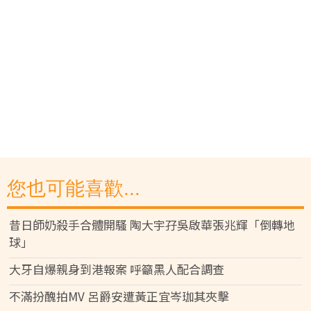
您也可能喜歡...
昔日師奶殺手合體開騷 陶大宇孖吳啟華張兆輝「倒轉地
球」
大牙自爆親身到港報案 呼籲黑人配合調查
不滿扮醜拍MV 呂爵安遭黃正宜岑珈其夾擊