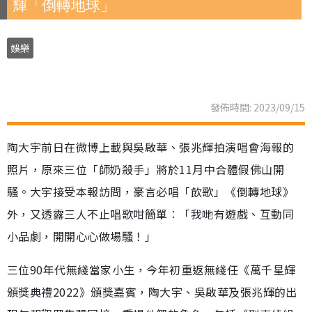
輝「倒轉地球」
娛樂
發佈時間: 2023/09/15
陶大宇前日在微博上載與吳啟華、張兆輝拍演唱會海報的
照片，原來三位「師奶殺手」將於11月中合體假佛山開
騷。大宇接受本報訪問，豪言必唱「飲歌」《倒轉地球》
外，又透露三人不止唱歌咁簡單︰「我哋有遊戲、互動同
小品劇，開開心心做場騷！」
三位90年代無綫當家小生，今年初重返無綫任《萬千星輝
頒獎典禮2022》頒獎嘉賓，陶大宇、吳啟華及張兆輝的出