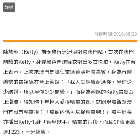
娛樂
發佈時間: 2016/08/29
陳慧琳（Kelly）前晚舉行巡迴演唱會澳門站，首次在澳門
開騷的Kelly，身穿黑色閃爆舞衣唱出多首快歌，Kelly在台
上表示，上次來澳門是擔任雷頌德演唱會嘉賓，身為音樂
總監的雷頌德在台上笑說：「我人生經驗耐過你，早你少
少結婚，所以早你少少開騷。」而身為潮媽的Kelly當然跟
上潮流，得知時下年輕人愛捉精靈的她，就問現場觀眾澳
門有沒有精靈捉：「場館內係可以捉精靈㗎！」場中屏幕
亦播出Kelly化身「舞琳歌手」精靈的片段，而且CP值更高
達1223，十分搞笑。