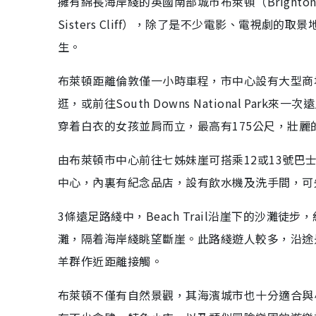
擁有綿長海岸綫的英國南部城市布萊頓（Bright
Sisters Cliff），除了是不少電影、電視劇的取
生。
布萊頓距離倫敦僅一小時車程，市中心設有大型商
逛，或前往South Downs National P
穿着白衣的女孩並肩而立，最高有175公尺，壯
由布萊頓市中心前往七姊妹崖可搭乘12或13號巴
中心，內裏有紀念品店，設有飲水機及洗手間，可
3條遠足路綫中，Beach Trail沿崖下的沙灘徒步
灘，隔着海岸綫眺望斷崖。此路綫遊人較多，沿途
羊群作近距離接觸。
布萊頓不僅有自然景觀，其海濱城市也十分適合與