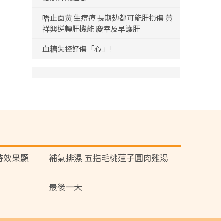
唔止面黃 生痘痘 長期攰都可能肝損傷 黃
祥興逆轉肝機能 慶幸及早護肝
血糖失控好傷「心」!
持效果顯
補氣排濕 五指毛桃蓮子圓肉雞湯
最後一天