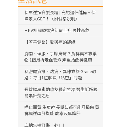
生活訊息
保單逆按自製長糧 | 充裕退休儲備 + 保
障家人GET！（附個案說明）
HPV相關頭頸癌新症上升 男性高危
【若善健談】愛與痛的邊緣
胸悶、頭脹、手腳麻痺？黃祥興不靠藥
物 1個月拆走血管炸彈 重拾醒神健康
私密處痕癢、灼痛、異味來襲 Grace教
路：每日1粒解決「私密」問題
長效胰島素助糖友穩定控糖 醫生拆解胰
島素針劑迷思
唔止面黃 生痘痘 長期攰都可能肝損傷 黃
祥興逆轉肝機能 慶幸及早護肝
血糖失控好傷「心」!