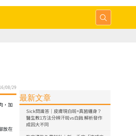
6/08/29
最新文章
肉，加
Sick問識答｜皮膚現白斑=真菌纏身？
醫生教1方法分辨汗斑vs白蝕 解析發作
成因大不同
腳放在