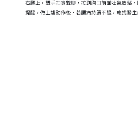
右腿上，雙手扣實雙腳，拉到胸口前並吐氣放鬆，
提醒，做上述動作後，若腰痛持續不退，應找醫生