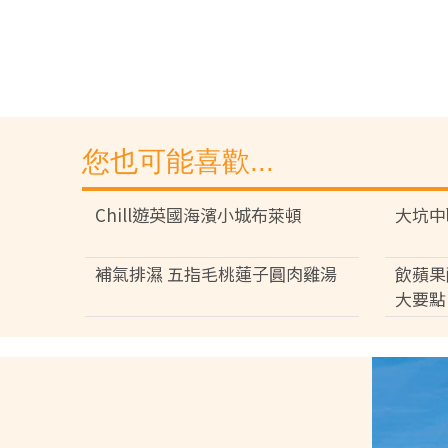
您也可能喜歡...
Chill遊英國海濱小城布萊頓
大坑中
補氣排濕 五指毛桃蓮子圓肉雞湯
飲蘋果
大要點