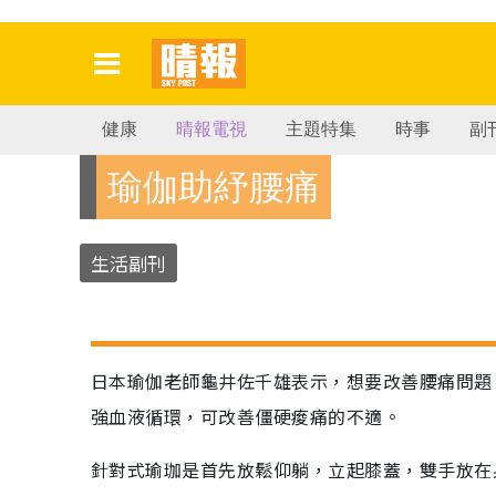
健康
晴報電視
主題特集
時事
副
瑜伽助紓腰痛
生活副刊
日本瑜伽老師龜井佐千雄表示，想要改善腰痛問題
強血液循環，可改善僵硬痠痛的不適。
針對式瑜珈是首先放鬆仰躺，立起膝蓋，雙手放在