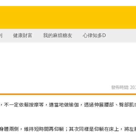
刊
健康財富
我的麻煩糖友
心律知多D
發佈時間: 201
，不一定依賴按摩等，適當地做瑜伽，透過伸展腰部、臀部肌
身體兩側，維持短時間再仰躺；其次同樣是仰躺在床上，將左