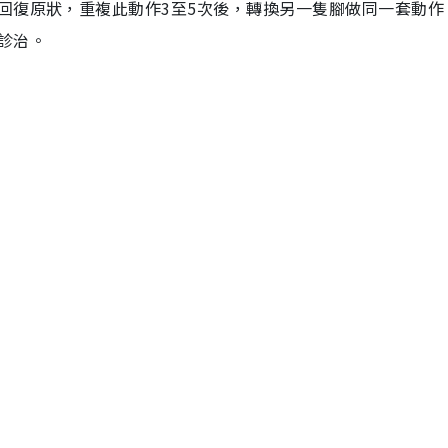
回復原狀，重複此動作3至5次後，轉換另一隻腳做同一套動作
診治。