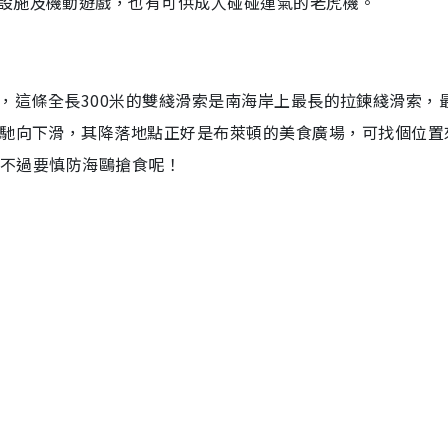
設施及機動遊戲，也有可供成人碰碰運氣的老虎機。
ip），這條全長300米的雙綫滑索是南海岸上最長的拉鍊綫滑索，
飛馳向下滑，其降落地點正好是布萊頓的美食廣場，可找個位置
，不過要慎防海鷗搶食呢！