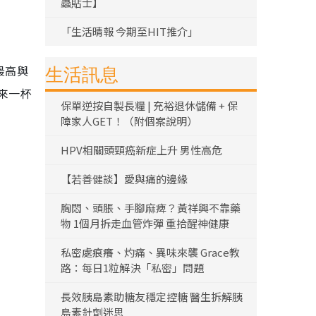
蟲貼士】
「生活晴報 今期至HIT推介」
最高與
生活訊息
來一杯
保單逆按自製長糧 | 充裕退休儲備 + 保
障家人GET！（附個案說明）
HPV相關頭頸癌新症上升 男性高危
【若善健談】愛與痛的邊緣
胸悶、頭脹、手腳麻痺？黃祥興不靠藥
物 1個月拆走血管炸彈 重拾醒神健康
私密處痕癢、灼痛、異味來襲 Grace教
路：每日1粒解決「私密」問題
長效胰島素助糖友穩定控糖 醫生拆解胰
島素針劑迷思