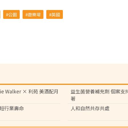
公園
遊樂場
英國
nie Walker × 利苑 美酒配月
益生菌營養補充劑 個案支
著
短行業壽命
人和自然共存共處