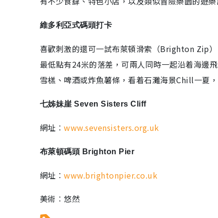
有不少食肆、特色小店，以及類似冒險樂園的遊樂
維多利亞式碼頭打卡
喜歡刺激的還可一試布萊頓滑索（Brighton Z
最低點有24米的落差，可兩人同時一起沿着海邊
雪榚、啤酒或炸魚薯條，看着石灘海景Chill一夏
七姊妹崖 Seven Sisters Cliff
網址︰
www.sevensisters.org.uk
布萊頓碼頭 Brighton Pier
網址︰
www.brightonpier.co.uk
美術︰悠然