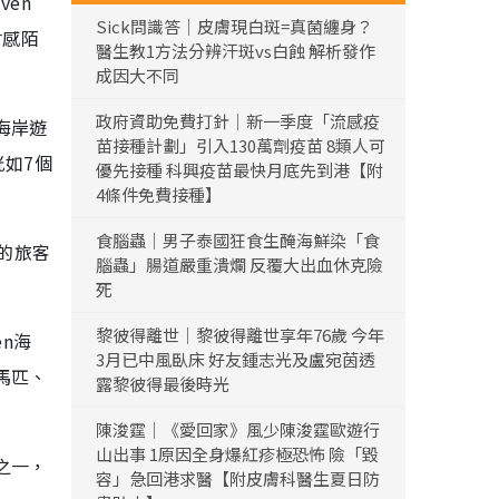
en
Sick問識答｜皮膚現白斑=真菌纏身？
會感陌
醫生教1方法分辨汗斑vs白蝕 解析發作
成因大不同
政府資助免費打針｜新一季度「流感疫
海岸遊
苗接種計劃」引入130萬劑疫苗 8類人可
恍如7個
優先接種 科興疫苗最快月底先到港【附
4條件免費接種】
食腦蟲｜男子泰國狂食生醃海鮮染「食
的旅客
腦蟲」腸道嚴重潰爛 反覆大出血休克險
死
黎彼得離世｜黎彼得離世享年76歲 今年
en海
3月已中風臥床 好友鍾志光及盧宛茵透
馬匹、
露黎彼得最後時光
陳浚霆｜《愛回家》風少陳浚霆歐遊行
山出事 1原因全身爆紅疹極恐怖 險「毀
之一，
容」急回港求醫【附皮膚科醫生夏日防