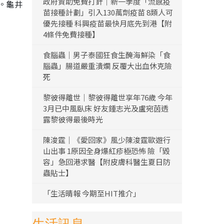
政府資助免費打針｜新一季度「流感疫
。龜井
苗接種計劃」引入130萬劑疫苗 8類人可
優先接種 科興疫苗最快月底先到港【附
4條件免費接種】
食腦蟲｜男子泰國狂食生醃海鮮染「食
腦蟲」腸道嚴重潰爛 反覆大出血休克險
死
黎彼得離世｜黎彼得離世享年76歲 今年
3月已中風臥床 好友鍾志光及盧宛茵透
露黎彼得最後時光
陳浚霆｜《愛回家》風少陳浚霆歐遊行
山出事 1原因全身爆紅疹極恐怖 險「毀
容」急回港求醫【附皮膚科醫生夏日防
蟲貼士】
「生活晴報 今期至HIT推介」