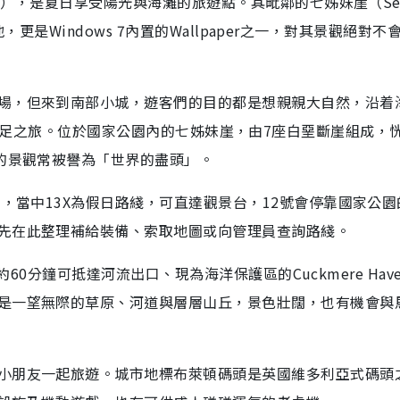
on），是夏日享受陽光與海灘的旅遊點。其毗鄰的七姊妹崖（Sev
景地，更是Windows 7內置的Wallpaper之一，對其景觀絕對不
場，但來到南部小城，遊客們的目的都是想親親大自然，沿着
ark來一次遠足之旅。位於國家公園內的七姊妹崖，由7座白堊斷崖組成，
麗的景觀常被譽為「世界的盡頭」。
士，當中13X為假日路綫，可直達觀景台，12號會停靠國家公園
先在此整理補給裝備、索取地圖或向管理員查詢路綫。
，約60分鐘可抵達河流出口、現為海洋保護區的Cuckmere Hav
是一望無際的草原、河道與層層山丘，景色壯闊，也有機會與
小朋友一起旅遊。城市地標布萊頓碼頭是英國維多利亞式碼頭