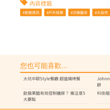
內容標籤
旅遊資訊
戶外探索
文娛藝術
大自然
您也可能喜歡...
大坑中歐Style餐廳 超值燒烤餐
John
餅
飲蘋果醋有效控制糖尿？ 需注意5
科技縮
大要點