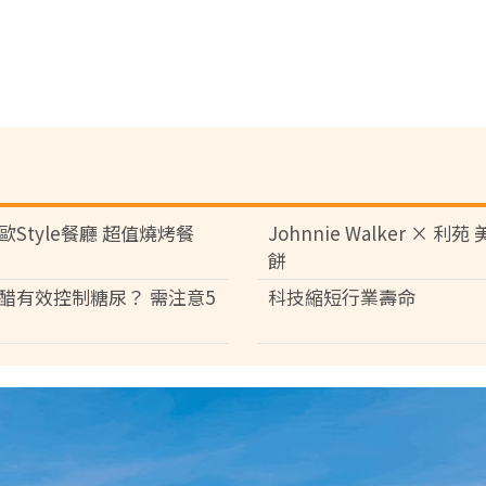
歐Style餐廳 超值燒烤餐
Johnnie Walker × 利
餅
醋有效控制糖尿？ 需注意5
科技縮短行業壽命