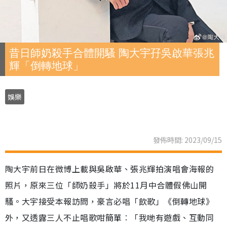
昔日師奶殺手合體開騷 陶大宇孖吳啟華張兆
輝「倒轉地球」
娛樂
發佈時間: 2023/09/15
陶大宇前日在微博上載與吳啟華、張兆輝拍演唱會海報的
照片，原來三位「師奶殺手」將於11月中合體假佛山開
騷。大宇接受本報訪問，豪言必唱「飲歌」《倒轉地球》
外，又透露三人不止唱歌咁簡單︰「我哋有遊戲、互動同