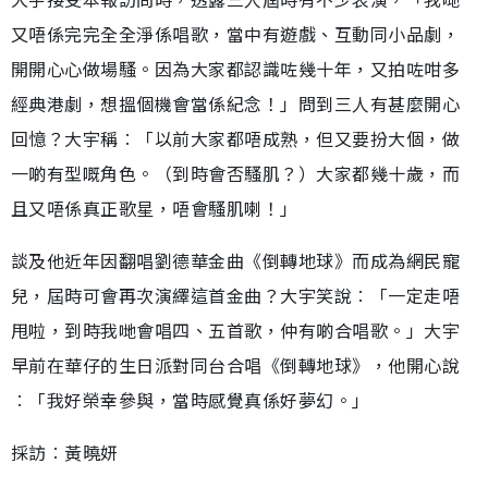
又唔係完完全全淨係唱歌，當中有遊戲、互動同小品劇，
開開心心做場騷。因為大家都認識咗幾十年，又拍咗咁多
經典港劇，想搵個機會當係紀念！」問到三人有甚麼開心
回憶？大宇稱︰「以前大家都唔成熟，但又要扮大個，做
一啲有型嘅角色。（到時會否騷肌？）大家都幾十歲，而
且又唔係真正歌星，唔會騷肌喇！」
談及他近年因翻唱劉德華金曲《倒轉地球》而成為網民寵
兒，屆時可會再次演繹這首金曲？大宇笑說︰「一定走唔
甩啦，到時我哋會唱四、五首歌，仲有啲合唱歌。」大宇
早前在華仔的生日派對同台合唱《倒轉地球》，他開心說
︰「我好榮幸參與，當時感覺真係好夢幻。」
採訪︰黃曉妍