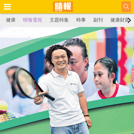
健康
晴報電視
主題特集
時事
副刊
健康財富