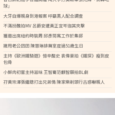
球」
大牙自爆親身到港報案 呼籲黑人配合調查
不滿扮醜拍MV 呂爵安遭黃正宜岑珈其夾擊
獲邀出席紐約時裝周 邱彥筒寓工作於集郵
撇甩老公囝囝 陳慧琳排舞室度過51歲生日
主持《歐洲鐵騎遊》憶辛酸史 袁偉豪拍《鐵探》瘦到皮
包骨
小鮮肉初嘗主持滋味 王智騫范麒智願拍BL劇
孖黃宗澤張繼聰打出兄弟情 陳家樂剃頭行古惑嚇親人