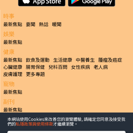
時事
最新焦點
要聞
熱話
暖聞
娛樂
最新焦點
健康
最新焦點
飲食及運動
生活健康
中醫養生
腫瘤及癌症
心臟健康
腸胃保健
兒科百問
女性疾病
老人病
皮膚護理
更多專題
寵物
最新焦點
副刊
最新焦點
本網站使用Cookies來改善您的瀏覽體驗, 請確定您同意及接受我
日報
們的
私隱政策與使用條款
才繼續瀏覽。
揭頁版
港聞
財經/地產
中國/國際
娛樂
Healthy Life