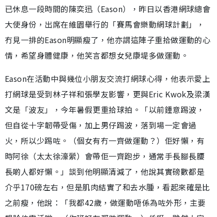
已休息一段時間的陳奕迅（Eason），昨日以香港網球總會
大使身份，出席在維園舉行的「賽馬會樂動網球計劃」，
冇見一排的Eason明顯瘦了，他亦謂這陣子重拾做運動的心
情，希望身體健康，他笑言都想女兒康堤多做運動。
Eason在活動中與幾位小朋友交流打網球心得，他表示愛上
打網球是受到林子祥和張學友影響，更與Eric Kwok及梁漢
文是「波友」，今年暑假更重拾球拍。「以前鍾意踢波，
但自從十字韌帶受傷，加上男仔踢波，落到場一定會過
火，所以少踢咗。（個女有冇一齊做運動？）佢好懶，有
時阿徐（太太徐濠縈）會帶佢一齊跑步，通常手長腳長腰
長啲人都好懶。」談到他明顯清減了，他說其實磅數都是
介乎170磅左右，但是肌肉結實了和去水腫，看起來確是比
之前瘦，他說：「我都42歲，做運動唔係為咗外形，主要