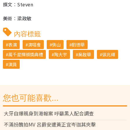
撰文︰Steven
美術︰梁政敏
內容標籤
表演
演唱會
佛山
劉德華
萬千星輝頒獎典禮
陶大宇
吳啟華
張兆輝
演員
您也可能喜歡...
大牙自爆親身到港報案 呼籲黑人配合調查
不滿扮醜拍MV 呂爵安遭黃正宜岑珈其夾擊