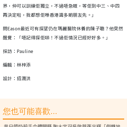
界，仲可以訓練佢獨立，不過唔急嘅，等佢到中三、中四
再決定啦，我都想佢喺香港識多啲朋友先。」
問Eason最近可有探望仍在瑪麗醫院休養的陳子聰？他突然
醒覺：「唔記得探佢𠻹！不過佢情況已經好好多。」
採訪：Pauline
編輯：林梓添
設計：招潤洪
您也可能喜歡...
昔日師奶殺手合體開騷 陶大宇孖吳啟華張兆輝「倒轉地