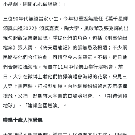
小品劇，開開心心做場騷！」
三位90年代無綫當家小生，今年初重返無綫任《萬千星輝
頒獎典禮2022》頒獎嘉賓，陶大宇、吳啟華及張兆輝的出
現勾起觀眾集體回憶，重提他們的角色，包括《刑事偵緝
檔案》張大勇、《倚天屠龍記》的張無忌及楊逍；不少網
民期待他們合作拍劇，可惜至今未有聲氣。不過，近日他
們合體拍攝海報，預告在11月中假佛山舉行演唱會。前
日，大宇在微博上載他們拍攝演唱會海報的花絮，只見三
人穿上黑西裝，打扮型到爆。內地網民紛紛留言表示準備
搶飛，又指「好期待大宇哥的首場演唱會」、「期待倒轉
地球」、「建議全國巡演」。
嘆幾十歲人拒騷肌
大宇接受本報訪問時，透露三人屆時有不少表演，「我哋