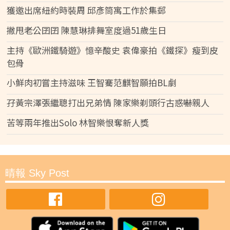
獲邀出席紐約時裝周 邱彥筒寓工作於集郵
撇甩老公囝囝 陳慧琳排舞室度過51歲生日
主持《歐洲鐵騎遊》憶辛酸史 袁偉豪拍《鐵探》瘦到皮
包骨
小鮮肉初嘗主持滋味 王智騫范麒智願拍BL劇
孖黃宗澤張繼聰打出兄弟情 陳家樂剃頭行古惑嚇親人
苦等兩年推出Solo 林智樂恨奪新人獎
晴報 Sky Post