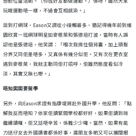
想骱位靈活啲。（你班好友都做運動。）係呀，雖然大家
玩嘅運動唔一樣，不過會互相感染。」
談到打網球，Eason又謂從小接觸最多，猶記得幾年前到維
園欣賞一班網球明星如麥根萊和張德培打波，當時有人誤
認他是張德培，他笑謂：「嗰次我揹住個背囊，加上頭髮
分界又同佢差唔多，又真係有幾分似佢。又有次在更衣室
遇到麥根萊，我就主動同佢打招呼，佢雖然態度看似冷
淡，其實又無乜嘢。」
唔知囡囡要留學
另外，向Eason求證有指康堤將赴外國升學，他反問：「點
解我反而唔知？依家佢讀緊間學校都好好，如果佢讀到咪
繼續讀囉，佢又話唔辛苦，係難少少囉。當然，如果有能
力送仔女去外國讀書都係好事，識朋友多啲又可以擴闊眼