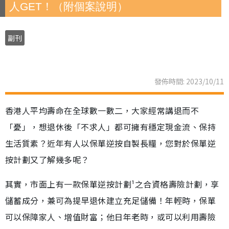
人GET！（附個案說明）
副刊
發佈時間: 2023/10/11
香港人平均壽命在全球數一數二，大家經常講退而不
「憂」，想退休後「不求人」都可擁有穩定現金流、保持
生活質素？近年有人以保單逆按自製長糧，您對於保單逆
按計劃又了解幾多呢？
其實，市面上有一款保單逆按計劃¹之合資格壽險計劃，享
儲蓄成分，兼可為提早退休建立充足儲備！年輕時，保單
可以保障家人、增值財富；他日年老時，或可以利用壽險