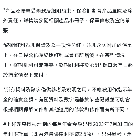
²產品及優惠受條款及細則約束。保險計劃含產品風險及除
外責任，詳情請參閱相關產品小冊子、保單條款及宣傳單
張。
³終期紅利為非保證及為一次性分紅，並非永久附加於保單
上，在日後公佈時終期紅利或會有所增減。在某些情況
下，終期紅利可能為零，終期紅利將於第5個保單週年日起
於指定情況下支付。
*所有資料及數字僅供參考及說明之用，不應被用作指示年
金的確實金額。有關資料及數字是基於某些假設並可能會
根據相關保單文件和其他適用的條款和條件而有所不同。
#上述浮息按揭計劃的每月年金金額是按2023年7月31日的
年利率計算（即香港最優惠利率減2.5%），只供參考。浮