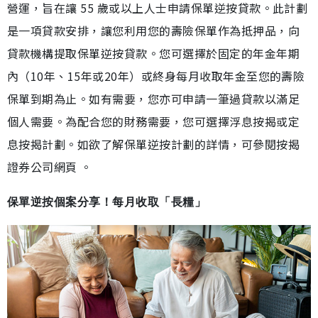
營運，旨在讓 55 歲或以上人士申請保單逆按貸款。此計劃
是一項貸款安排，讓您利用您的壽險保單作為抵押品，向
貸款機構提取保單逆按貸款。您可選擇於固定的年金年期
內（10年、15年或20年）或終身每月收取年金至您的壽險
保單到期為止。如有需要，您亦可申請一筆過貸款以滿足
個人需要。為配合您的財務需要，您可選擇浮息按揭或定
息按揭計劃。如欲了解保單逆按計劃的詳情，可參閱按揭
證券公司網頁 。
保單逆按個案分享！每月收取「長糧」