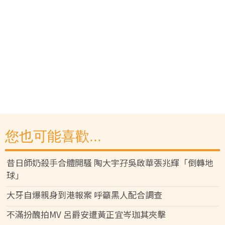
您也可能喜歡...
昔日師奶殺手合體開騷 陶大宇孖吳啟華張兆輝「倒轉地
球」
大牙自爆親身到港報案 呼籲黑人配合調查
不滿扮醜拍MV 呂爵安遭黃正宜岑珈其夾擊