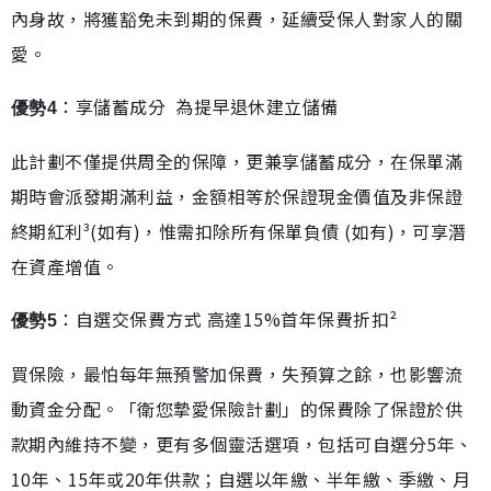
內身故，將獲豁免未到期的保費，延續受保人對家人的關
愛。
：享儲蓄成分 為提早退休建立儲備
優勢4
此計劃不僅提供周全的保障，更兼享儲蓄成分，在保單滿
期時會派發期滿利益，金額相等於保證現金價值及非保證
終期紅利³(如有)，惟需扣除所有保單負債 (如有)，可享潛
在資產增值。
：自選交保費方式 高達15%首年保費折扣²
優勢5
買保險，最怕每年無預警加保費，失預算之餘，也影響流
動資金分配。「衛您摯愛保險計劃」的保費除了保證於供
款期內維持不變，更有多個靈活選項，包括可自選分5年、
10年、15年或20年供款；自選以年繳、半年繳、季繳、月