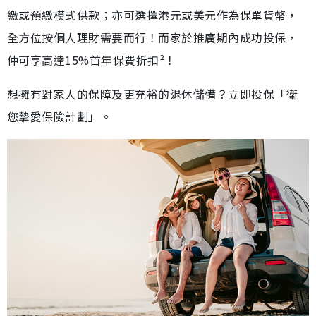
繳或預繳模式供款；亦可選擇港元或美元作為保單貨幣，
全方位按個人理財需要而行！而家於推廣期內成功投保，
仲可享高達15%首年保費折扣²！
想擁有對家人的保障及更充裕的退休儲備？立即投保「衛
您摯愛保險計劃」。