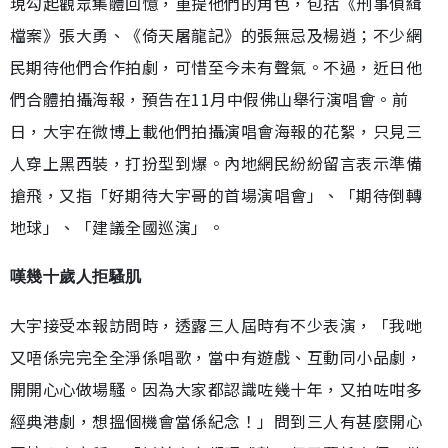
現勾起觀眾集體回憶，重提他們的角色，包括《刑事偵緝
檔案》張大勇、《倚天屠龍記》的張無忌及楊逍；不少網
民期待他們合作拍劇，可惜至今未有聲氣。不過，近日他
們合體拍攝海報，預告在11月中假佛山舉行演唱會。前
日，大宇在微博上載他們拍攝演唱會海報的花絮，只見三
人穿上黑西裝，打扮型到爆。內地網民紛紛留言表示準備
搶飛，又指「好期待大宇哥的首場演唱會」、「期待倒轉
地球」、「建議全國巡演」。
嘆幾十歲人拒騷肌
大宇接受本報訪問時，透露三人屆時有不少表演，「我哋
又唔係完完全全淨係唱歌，當中有遊戲、互動同小品劇，
開開心心做場騷。因為大家都認識咗幾十年，又拍咗咁多
經典港劇，想搵個機會當係紀念！」問到三人有甚麼開心