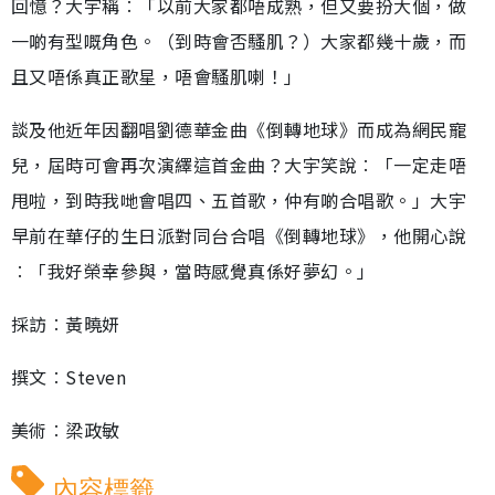
回憶？大宇稱︰「以前大家都唔成熟，但又要扮大個，做
一啲有型嘅角色。（到時會否騷肌？）大家都幾十歲，而
且又唔係真正歌星，唔會騷肌喇！」
談及他近年因翻唱劉德華金曲《倒轉地球》而成為網民寵
兒，屆時可會再次演繹這首金曲？大宇笑說︰「一定走唔
甩啦，到時我哋會唱四、五首歌，仲有啲合唱歌。」大宇
早前在華仔的生日派對同台合唱《倒轉地球》，他開心說
︰「我好榮幸參與，當時感覺真係好夢幻。」
採訪︰黃曉妍
撰文︰Steven
美術︰梁政敏
內容標籤