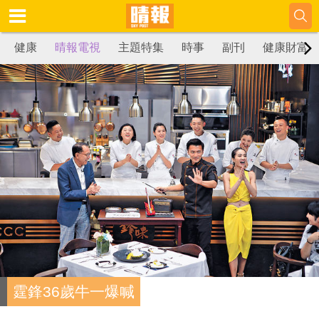
健康
晴報電視
主題特集
時事
副刊
健康財富
霆鋒36歲牛一爆喊