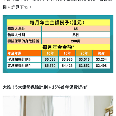
糧。詳見下表。
大推！5大優勢保險計劃＋15%首年保費折扣²