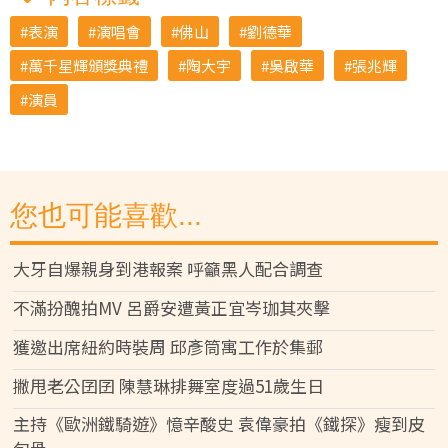
表演
演唱會
佛山
劉德華
萬千星輝頒獎典禮
陶大宇
吳啟華
張兆輝
演員
您也可能喜歡...
大牙自爆親身到港報案 呼籲黑人配合調查
不滿扮醜拍MV 呂爵安遭黃正宜岑珈其夾擊
獲邀出席紐約時裝周 邱彥筒寓工作於集郵
撇甩老公囝囝 陳慧琳排舞室度過51歲生日
主持《歐洲鐵騎遊》憶辛酸史 袁偉豪拍《鐵探》瘦到皮