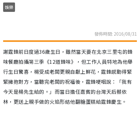
娛樂
發佈時間: 2016/08/31
謝霆鋒前日度過36歲生日，雖然當天要在北京三里屯的鋒
味餐廳拍攝第三季《12道鋒味》，但工作人員特地為他舉
行生日驚喜，楊受成老闆更親自獻上鮮花，霆鋒感動得緊
緊擁抱對方，當聽完老闆的祝福後，霆鋒哽咽說：「我有
今天是楊先生給的。」而當日擔任嘉賓的台灣天后蔡依
林，更送上親手做的火焰形結他翻糖蛋糕給霆鋒慶生。