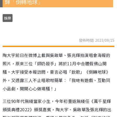
輝「倒轉地球」
娛樂
發佈時間: 2023/09/15
陶大宇前日在微博上載與吳啟華、張兆輝拍演唱會海報的
照片，原來三位「師奶殺手」將於11月中合體假佛山開
騷。大宇接受本報訪問，豪言必唱「飲歌」《倒轉地球》
外，又透露三人不止唱歌咁簡單︰「我哋有遊戲、互動同
小品劇，開開心心做場騷！」
三位90年代無綫當家小生，今年初重返無綫任《萬千星輝
頒獎典禮2022》頒獎嘉賓，陶大宇、吳啟華及張兆輝的出