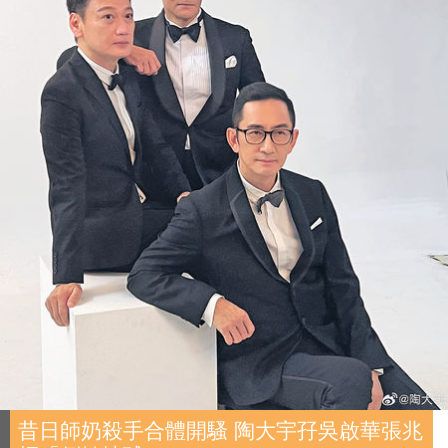
昔日師奶殺手合體開騷 陶大宇孖吳啟華張兆