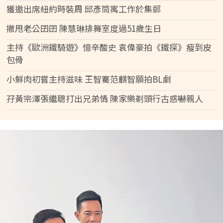
獲邀出席紐約時裝周 邱彥筒寓工作於集郵
撇甩老公囝囝 陳慧琳排舞室度過51歲生日
主持《歐洲鐵騎遊》憶辛酸史 袁偉豪拍《鐵探》瘦到皮
包骨
小鮮肉初嘗主持滋味 王智騫范麒智願拍BL劇
孖黃宗澤張繼聰打出兄弟情 陳家樂剃頭行古惑嚇親人