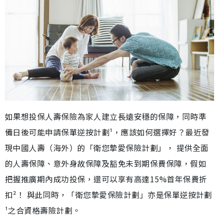
如果想投保人壽保險為家人建立長遠安穩的保障，同時準
備日後可能申請保單逆按計劃¹，應該如何選擇好？最近發
現中國人壽（海外）的「衛您摯愛保險計劃」， 提供全面
的人壽保障、意外身故保障及豁免未到期保費保障，假如
把握推廣期內成功投保，還可以享有高達15%首年保費折
扣²！ 與此同時，「衛您摯愛保險計劃」亦是保單逆按計劃
¹之合資格壽險計劃。