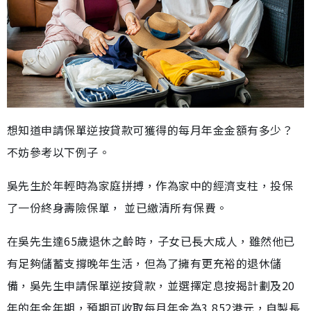
想知道申請保單逆按貸款可獲得的每月年金金額有多少？
不妨參考以下例子。
吳先生於年輕時為家庭拼搏，作為家中的經濟支柱，投保
了一份終身壽險保單， 並已繳清所有保費。
在吳先生達65歲退休之齡時，子女已長大成人，雖然他已
有足夠儲蓄支撐晚年生活，但為了擁有更充裕的退休儲
備，吳先生申請保單逆按貸款，並選擇定息按揭計劃及20
年的年金年期，預期可收取每月年金為3,852港元，自製長