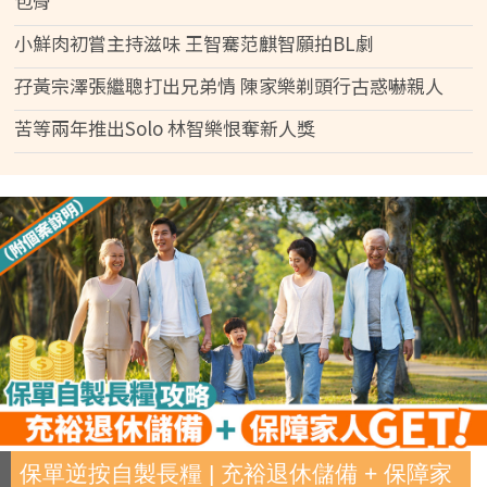
包骨
小鮮肉初嘗主持滋味 王智騫范麒智願拍BL劇
孖黃宗澤張繼聰打出兄弟情 陳家樂剃頭行古惑嚇親人
苦等兩年推出Solo 林智樂恨奪新人獎
保單逆按自製長糧 | 充裕退休儲備 + 保障家