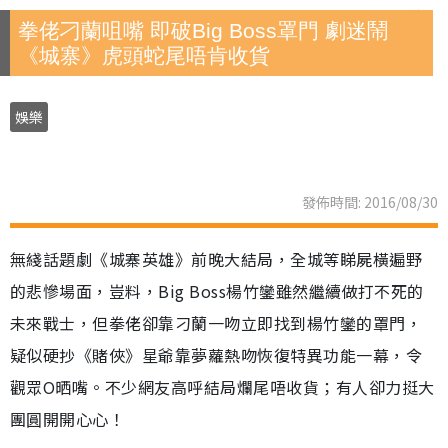
拳佬刁蘭咀嘴 即破Big Boss罩門 劇迷鬧
《城寨》虎頭蛇尾唔肯收貨
娛樂
發佈時間: 2016/08/30
無綫話題劇《城寨英雄》前晚大結局，全城等睇屍橫遍野
的悲慘場面，豈料，Big Boss楊竹鑾雖然繼續做打不死的
未來戰士，但拳佬卻靠刁蘭一吻立即找到楊竹鑾的罩門，
疑似硬抄《賭俠》星爺靠夢蘿熱吻恢復特異功能一幕，令
觀眾O晒嘴。不少網友高呼結局爛尾唔收貨；有人卻力挺大
團圓開開心心！