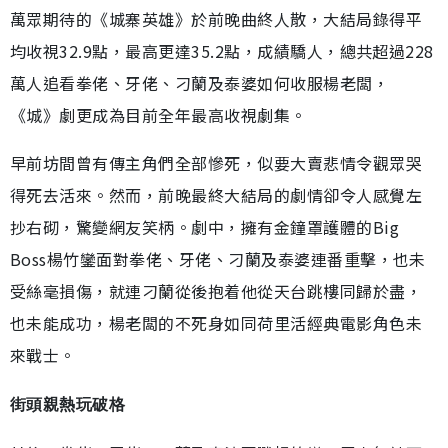
萬眾期待的《城寨英雄》於前晚曲終人散，大結局錄得平
均收視32.9點，最高更達35.2點，成績驕人，總共超過228
萬人追看拳佬、牙佬、刁蘭及泰婆如何收服楊老闆，
《城》劇更成為目前全年最高收視劇集。
早前坊間曾有傳主角們全部慘死，似要大賣悲情令觀眾哭
得死去活來。然而，前晚最終大結局的劇情卻令人感覺左
抄右砌，驚變網友笑柄。劇中，擁有金鐘罩護體的Big
Boss楊竹鑾面對拳佬、牙佬、刁蘭及泰婆連番重擊，也未
受絲毫損傷，就連刁蘭從後抱着他從天台跳樓同歸於盡，
也未能成功，楊老闆的不死身如同荷里活經典電影角色未
來戰士。
街頭親熱玩破格