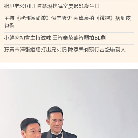
撇甩老公囝囝 陳慧琳排舞室度過51歲生日
主持《歐洲鐵騎遊》憶辛酸史 袁偉豪拍《鐵探》瘦到皮
包骨
小鮮肉初嘗主持滋味 王智騫范麒智願拍BL劇
孖黃宗澤張繼聰打出兄弟情 陳家樂剃頭行古惑嚇親人