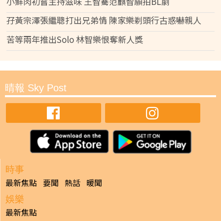
小鮮肉初嘗主持滋味 王智騫范麒智願拍BL劇
孖黃宗澤張繼聰打出兄弟情 陳家樂剃頭行古惑嚇親人
苦等兩年推出Solo 林智樂恨奪新人獎
晴報 Sky Post
時事
最新焦點
要聞
熱話
暖聞
娛樂
最新焦點