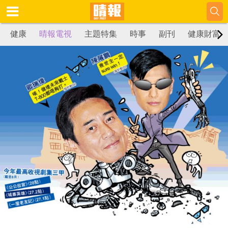
健康
晴報電視
主題特集
時事
副刊
健康財富