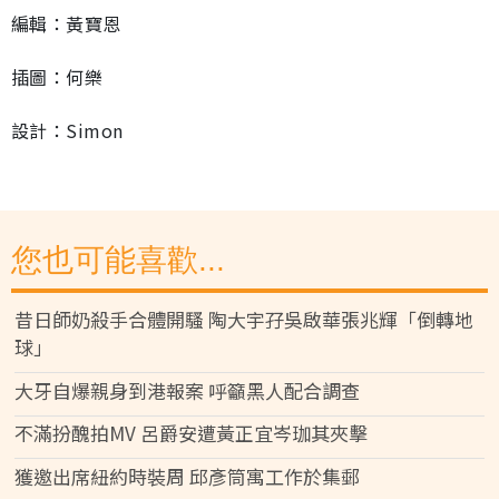
編輯：黃寶恩
插圖：何樂
設計：Simon
您也可能喜歡...
昔日師奶殺手合體開騷 陶大宇孖吳啟華張兆輝「倒轉地
球」
大牙自爆親身到港報案 呼籲黑人配合調查
不滿扮醜拍MV 呂爵安遭黃正宜岑珈其夾擊
獲邀出席紐約時裝周 邱彥筒寓工作於集郵