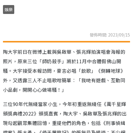
娛樂
發佈時間: 2023/09/15
陶大宇前日在微博上載與吳啟華、張兆輝拍演唱會海報的
照片，原來三位「師奶殺手」將於11月中合體假佛山開
騷。大宇接受本報訪問，豪言必唱「飲歌」《倒轉地球》
外，又透露三人不止唱歌咁簡單︰「我哋有遊戲、互動同
小品劇，開開心心做場騷！」
三位90年代無綫當家小生，今年初重返無綫任《萬千星輝
頒獎典禮2022》頒獎嘉賓，陶大宇、吳啟華及張兆輝的出
現勾起觀眾集體回憶，重提他們的角色，包括《刑事偵緝
檔案》張大勇、《倚天屠龍記》的張無忌及楊逍；不少網