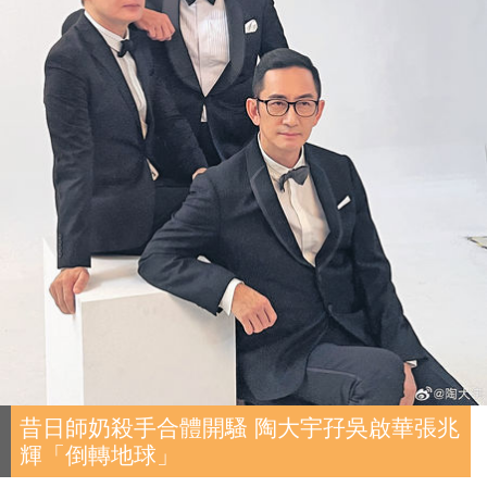
昔日師奶殺手合體開騷 陶大宇孖吳啟華張兆
輝「倒轉地球」