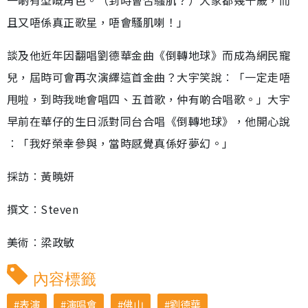
且又唔係真正歌星，唔會騷肌喇！」
談及他近年因翻唱劉德華金曲《倒轉地球》而成為網民寵
兒，屆時可會再次演繹這首金曲？大宇笑說︰「一定走唔
甩啦，到時我哋會唱四、五首歌，仲有啲合唱歌。」大宇
早前在華仔的生日派對同台合唱《倒轉地球》，他開心說
︰「我好榮幸參與，當時感覺真係好夢幻。」
採訪︰黃曉妍
撰文︰Steven
美術︰梁政敏
內容標籤
表演
演唱會
佛山
劉德華