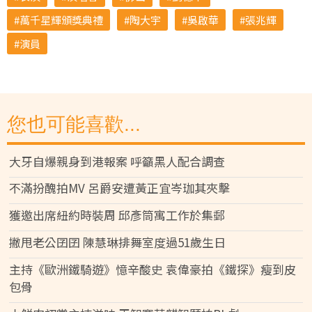
萬千星輝頒獎典禮
陶大宇
吳啟華
張兆輝
演員
您也可能喜歡...
大牙自爆親身到港報案 呼籲黑人配合調查
不滿扮醜拍MV 呂爵安遭黃正宜岑珈其夾擊
獲邀出席紐約時裝周 邱彥筒寓工作於集郵
撇甩老公囝囝 陳慧琳排舞室度過51歲生日
主持《歐洲鐵騎遊》憶辛酸史 袁偉豪拍《鐵探》瘦到皮
包骨