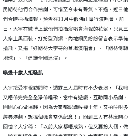
民期待他們合作拍劇，可惜至今未有聲氣。不過，近日他
們合體拍攝海報，預告在11月中假佛山舉行演唱會。前
日，大宇在微博上載他們拍攝演唱會海報的花絮，只見三
人穿上黑西裝，打扮型到爆。內地網民紛紛留言表示準備
搶飛，又指「好期待大宇哥的首場演唱會」、「期待倒轉
地球」、「建議全國巡演」。
嘆幾十歲人拒騷肌
大宇接受本報訪問時，透露三人屆時有不少表演，「我哋
又唔係完完全全淨係唱歌，當中有遊戲、互動同小品劇，
開開心心做場騷。因為大家都認識咗幾十年，又拍咗咁多
經典港劇，想搵個機會當係紀念！」問到三人有甚麼開心
回憶？大宇稱︰「以前大家都唔成熟，但又要扮大個，做
一啲有型嘅角色。（到時會否騷肌？）大家都幾十歲，而