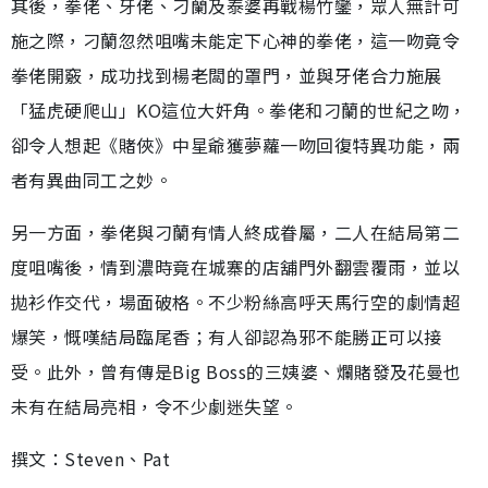
其後，拳佬、牙佬、刁蘭及泰婆再戰楊竹鑾，眾人無計可
施之際，刁蘭忽然咀嘴未能定下心神的拳佬，這一吻竟令
拳佬開竅，成功找到楊老闆的罩門，並與牙佬合力施展
「猛虎硬爬山」KO這位大奸角。拳佬和刁蘭的世紀之吻，
卻令人想起《賭俠》中星爺獲夢蘿一吻回復特異功能，兩
者有異曲同工之妙。
另一方面，拳佬與刁蘭有情人終成眷屬，二人在結局第二
度咀嘴後，情到濃時竟在城寨的店舖門外翻雲覆雨，並以
拋衫作交代，場面破格。不少粉絲高呼天馬行空的劇情超
爆笑，慨嘆結局臨尾香；有人卻認為邪不能勝正可以接
受。此外，曾有傳是Big Boss的三姨婆、爛賭發及花曼也
未有在結局亮相，令不少劇迷失望。
撰文：Steven、Pat