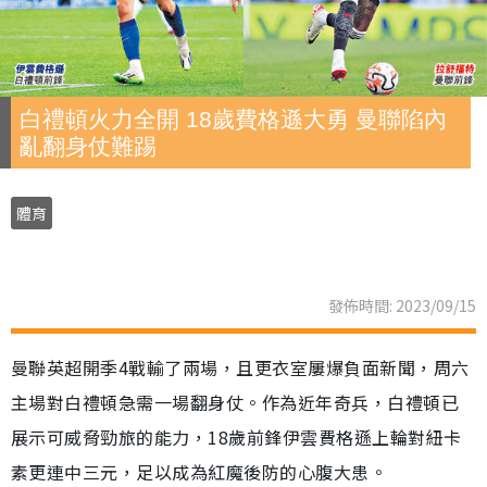
白禮頓火力全開 18歲費格遜大勇 曼聯陷內
亂翻身仗難踢
體育
發佈時間: 2023/09/15
曼聯英超開季4戰輸了兩場，且更衣室屢爆負面新聞，周六
主場對白禮頓急需一場翻身仗。作為近年奇兵，白禮頓已
展示可威脅勁旅的能力，18歲前鋒伊雲費格遜上輪對紐卡
素更連中三元，足以成為紅魔後防的心腹大患。