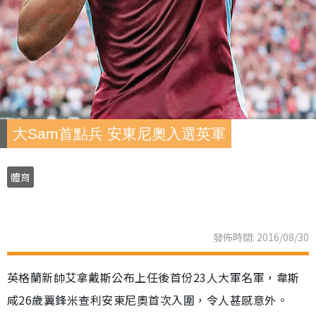
大Sam首點兵 安東尼奧入選英軍
體育
發佈時間: 2016/08/30
英格蘭新帥艾拿戴斯公布上任後首份23人大軍名軍，韋斯
咸26歲翼鋒米查利安東尼奧首次入圍，令人甚感意外。