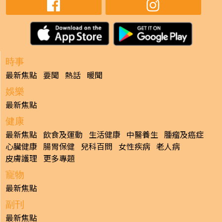
時事
最新焦點
要聞
熱話
暖聞
娛樂
最新焦點
健康
最新焦點
飲食及運動
生活健康
中醫養生
腫瘤及癌症
心臟健康
腸胃保健
兒科百問
女性疾病
老人病
皮膚護理
更多專題
寵物
最新焦點
副刊
最新焦點