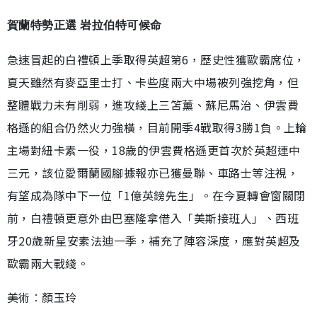
賀蘭特勢正選 岩拉伯特可候命
急速冒起的白禮頓上季取得英超第6，歷史性獲歐霸席位，
夏天雖然有麥亞里士打、卡些度兩大中場被列強挖角，但
整體戰力未有削弱，進攻綫上三笘薰、蘇尼馬治、伊雲費
格遜的組合仍然火力強橫，目前開季4戰取得3勝1負。上輪
主場對紐卡素一役，18歲的伊雲費格遜更首次於英超連中
三元，該位愛爾蘭國腳據報亦已獲曼聯、車路士等注視，
有望成為隊中下一位「1億英鎊先生」。在今夏轉會窗關閉
前，白禮頓更意外由巴塞隆拿借入「美斯接班人」、西班
牙20歲新星安素法迪一季，補充了陣容深度，應對英超及
歐霸兩大戰綫。
美術︰顏玉玲