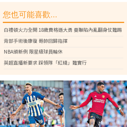
您也可能喜歡...
白禮頓火力全開 18歲費格遜大勇 曼聯陷內亂翻身仗難踢
背部手術後康復 哥帥回歸指揮
NBA頒新例 限星級球員輪休
英超直播新要求 踩領隊「紅綫」難實行