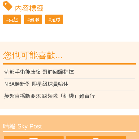
內容標籤
英超
曼聯
足球
您也可能喜歡...
背部手術後康復 哥帥回歸指揮
NBA頒新例 限星級球員輪休
英超直播新要求 踩領隊「紅綫」難實行
晴報 Sky Post