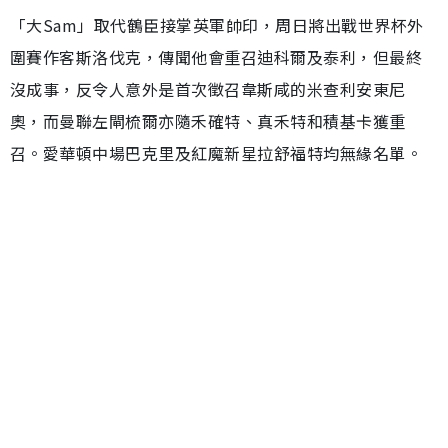
「大Sam」取代鶴臣接掌英軍帥印，周日將出戰世界杯外
圍賽作客斯洛伐克，傳聞他會重召迪科爾及泰利，但最終
沒成事，反令人意外是首次徵召韋斯咸的米查利安東尼
奧，而曼聯左閘梳爾亦隨禾確特、真禾特和積基卡獲重
召。愛華頓中場巴克里及紅魔新星拉舒福特均無緣名單。