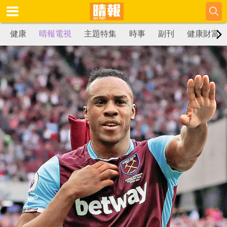
健康
晴報電視
主題特集
時事
副刊
健康財富