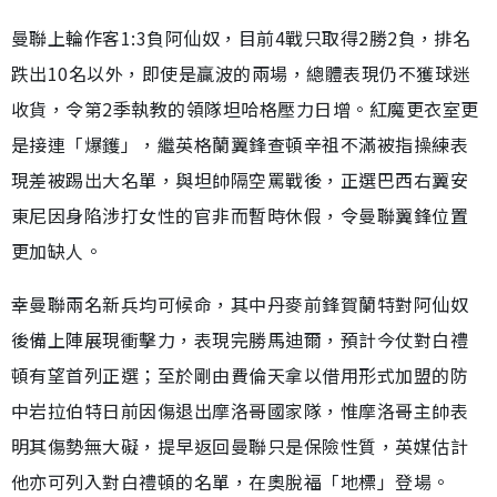
曼聯上輪作客1:3負阿仙奴，目前4戰只取得2勝2負，排名
跌出10名以外，即使是贏波的兩場，總體表現仍不獲球迷
收貨，令第2季執教的領隊坦哈格壓力日增。紅魔更衣室更
是接連「爆鑊」，繼英格蘭翼鋒查頓辛祖不滿被指操練表
現差被踢出大名單，與坦帥隔空罵戰後，正選巴西右翼安
東尼因身陷涉打女性的官非而暫時休假，令曼聯翼鋒位置
更加缺人。
幸曼聯兩名新兵均可候命，其中丹麥前鋒賀蘭特對阿仙奴
後備上陣展現衝擊力，表現完勝馬迪爾，預計今仗對白禮
頓有望首列正選；至於剛由費倫天拿以借用形式加盟的防
中岩拉伯特日前因傷退出摩洛哥國家隊，惟摩洛哥主帥表
明其傷勢無大礙，提早返回曼聯只是保險性質，英媒估計
他亦可列入對白禮頓的名單，在奧脫福「地標」登場。