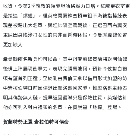
收貨，令第2季執教的領隊坦哈格壓力日增。紅魔更衣室更
是接連「爆鑊」，繼英格蘭翼鋒查頓辛祖不滿被指操練表
現差被踢出大名單，與坦帥隔空罵戰後，正選巴西右翼安
東尼因身陷涉打女性的官非而暫時休假，令曼聯翼鋒位置
更加缺人。
幸曼聯兩名新兵均可候命，其中丹麥前鋒賀蘭特對阿仙奴
後備上陣展現衝擊力，表現完勝馬迪爾，預計今仗對白禮
頓有望首列正選；至於剛由費倫天拿以借用形式加盟的防
中岩拉伯特日前因傷退出摩洛哥國家隊，惟摩洛哥主帥表
明其傷勢無大礙，提早返回曼聯只是保險性質，英媒估計
他亦可列入對白禮頓的名單，在奧脫福「地標」登場。
賀蘭特勢正選 岩拉伯特可候命