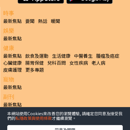
時事
最新焦點
要聞
熱話
暖聞
娛樂
最新焦點
健康
最新焦點
飲食及運動
生活健康
中醫養生
腫瘤及癌症
心臟健康
腸胃保健
兒科百問
女性疾病
老人病
皮膚護理
更多專題
寵物
最新焦點
副刊
最新焦點
本網站使用Cookies來改善您的瀏覽體驗, 請確定您同意及接受我
日報
們的
私隱政策與使用條款
才繼續瀏覽。
揭頁版
港聞
財經/地產
中國/國際
娛樂
Healthy Life
生活副刊
親子/教育
體育
專題/人物
昔日晴報
同意及關閉