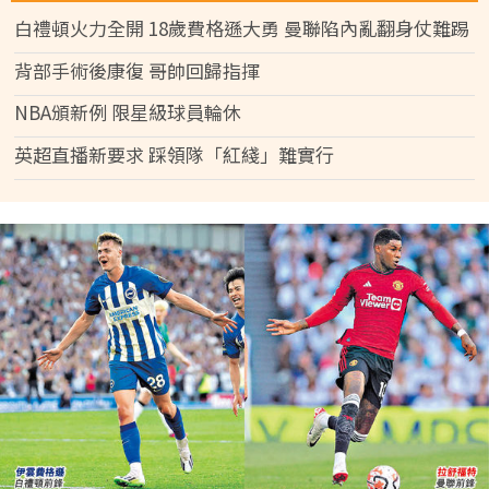
白禮頓火力全開 18歲費格遜大勇 曼聯陷內亂翻身仗難踢
背部手術後康復 哥帥回歸指揮
NBA頒新例 限星級球員輪休
英超直播新要求 踩領隊「紅綫」難實行