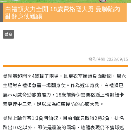
白禮頓火力全開 18歲費格遜大勇 曼聯陷內
亂翻身仗難踢
體育
發佈時間: 2023/09/15
曼聯英超開季4戰輸了兩場，且更衣室屢爆負面新聞，周六
主場對白禮頓急需一場翻身仗。作為近年奇兵，白禮頓已
展示可威脅勁旅的能力，18歲前鋒伊雲費格遜上輪對紐卡
素更連中三元，足以成為紅魔後防的心腹大患。
曼聯上輪作客1:3負阿仙奴，目前4戰只取得2勝2負，排名
跌出10名以外，即使是贏波的兩場，總體表現仍不獲球迷