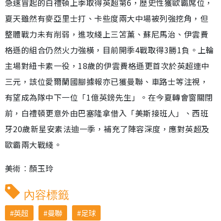
急速冒起的白禮頓上季取得英超第6，歷史性獲歐霸席位，
夏天雖然有麥亞里士打、卡些度兩大中場被列強挖角，但
整體戰力未有削弱，進攻綫上三笘薰、蘇尼馬治、伊雲費
格遜的組合仍然火力強橫，目前開季4戰取得3勝1負。上輪
主場對紐卡素一役，18歲的伊雲費格遜更首次於英超連中
三元，該位愛爾蘭國腳據報亦已獲曼聯、車路士等注視，
有望成為隊中下一位「1億英鎊先生」。在今夏轉會窗關閉
前，白禮頓更意外由巴塞隆拿借入「美斯接班人」、西班
牙20歲新星安素法迪一季，補充了陣容深度，應對英超及
歐霸兩大戰綫。
美術︰顏玉玲
內容標籤
英超
曼聯
足球