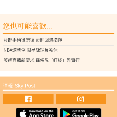
您也可能喜歡...
背部手術後康復 哥帥回歸指揮
NBA頒新例 限星級球員輪休
英超直播新要求 踩領隊「紅綫」難實行
晴報 Sky Post