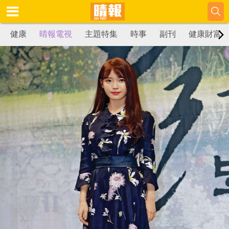
健康
晴報電視
主題特集
時事
副刊
健康財富