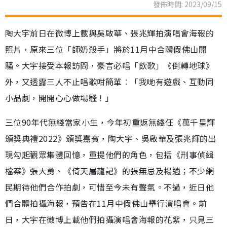
發佈時間: 2023/09/15
陶大宇前日在微博上載與吳啟華、張兆輝拍演唱會海報的
照片，原來三位「師奶殺手」將於11月中合體假佛山開
騷。大宇接受本報訪問，豪言必唱「飲歌」《倒轉地球》
外，又透露三人不止唱歌咁簡單︰「我哋有遊戲、互動同
小品劇，開開心心做場騷！」
三位90年代無綫當家小生，今年初重返無綫任《萬千星輝
頒獎典禮2022》頒獎嘉賓，陶大宇、吳啟華及張兆輝的出
現勾起觀眾集體回憶，重提他們的角色，包括《刑事偵緝
檔案》張大勇、《倚天屠龍記》的張無忌及楊逍；不少網
民期待他們合作拍劇，可惜至今未有聲氣。不過，近日他
們合體拍攝海報，預告在11月中假佛山舉行演唱會。前
日，大宇在微博上載他們拍攝演唱會海報的花絮，只見三