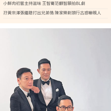
小鮮肉初嘗主持滋味 王智騫范麒智願拍BL劇
孖黃宗澤張繼聰打出兄弟情 陳家樂剃頭行古惑嚇親人