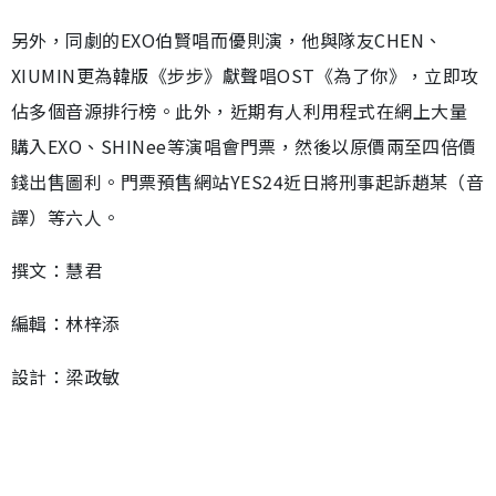
另外，同劇的EXO伯賢唱而優則演，他與隊友CHEN、
XIUMIN更為韓版《步步》獻聲唱OST《為了你》，立即攻
佔多個音源排行榜。此外，近期有人利用程式在網上大量
購入EXO、SHINee等演唱會門票，然後以原價兩至四倍價
錢出售圖利。門票預售網站YES24近日將刑事起訴趙某（音
譯）等六人。
撰文：慧君
編輯：林梓添
設計：梁政敏