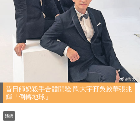
昔日師奶殺手合體開騷 陶大宇孖吳啟華張兆
輝「倒轉地球」
娛樂