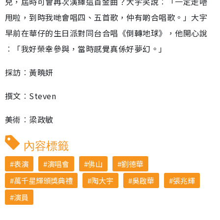
兒，屆時可會再次演繹這首金曲？大宇笑說︰「一定走唔
甩啦，到時我哋會唱四、五首歌，仲有啲合唱歌。」大宇
早前在華仔的生日派對同台合唱《倒轉地球》，他開心說
︰「我好榮幸參與，當時感覺真係好夢幻。」
採訪︰黃曉妍
撰文︰Steven
美術︰梁政敏
內容標籤
表演
演唱會
佛山
劉德華
萬千星輝頒獎典禮
陶大宇
吳啟華
張兆輝
演員