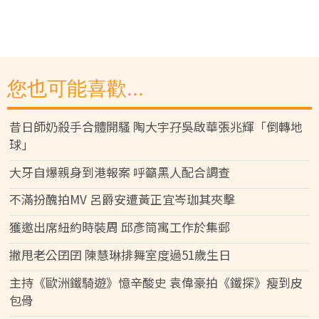
您也可能喜歡...
昔日師奶殺手合體開騷 陶大宇孖吳啟華張兆輝「倒轉地
球」
大牙自爆親身到港報案 呼籲黑人配合調查
不滿扮醜拍MV 呂爵安遭黃正宜岑珈其夾擊
獲邀出席紐約時裝周 邱彥筒寓工作於集郵
撇甩老公囝囝 陳慧琳排舞室度過51歲生日
主持《歐洲鐵騎遊》憶辛酸史 袁偉豪拍《鐵探》瘦到皮
包骨