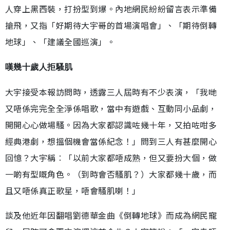
人穿上黑西裝，打扮型到爆。內地網民紛紛留言表示準備
搶飛，又指「好期待大宇哥的首場演唱會」、「期待倒轉
地球」、「建議全國巡演」。
嘆幾十歲人拒騷肌
大宇接受本報訪問時，透露三人屆時有不少表演，「我哋
又唔係完完全全淨係唱歌，當中有遊戲、互動同小品劇，
開開心心做場騷。因為大家都認識咗幾十年，又拍咗咁多
經典港劇，想搵個機會當係紀念！」問到三人有甚麼開心
回憶？大宇稱︰「以前大家都唔成熟，但又要扮大個，做
一啲有型嘅角色。（到時會否騷肌？）大家都幾十歲，而
且又唔係真正歌星，唔會騷肌喇！」
談及他近年因翻唱劉德華金曲《倒轉地球》而成為網民寵