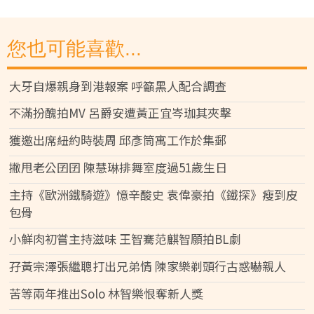
您也可能喜歡...
大牙自爆親身到港報案 呼籲黑人配合調查
不滿扮醜拍MV 呂爵安遭黃正宜岑珈其夾擊
獲邀出席紐約時裝周 邱彥筒寓工作於集郵
撇甩老公囝囝 陳慧琳排舞室度過51歲生日
主持《歐洲鐵騎遊》憶辛酸史 袁偉豪拍《鐵探》瘦到皮
包骨
小鮮肉初嘗主持滋味 王智騫范麒智願拍BL劇
孖黃宗澤張繼聰打出兄弟情 陳家樂剃頭行古惑嚇親人
苦等兩年推出Solo 林智樂恨奪新人獎