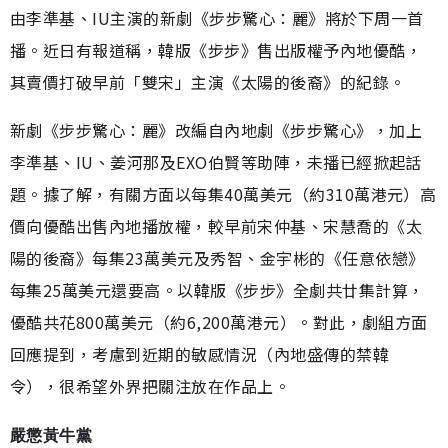
由李準基、IU主演的新劇《步步驚心：麗》將於下周一首
播。近日有報道稱，韓版《步步》售出版權予內地優酷，
其賣價打破早前「雙宋」主演《太陽的後裔》的紀錄。
新劇《步步驚心：麗》改編自內地劇《步步驚心》，加上
李準基、IU、姜河那及EXO伯賢等助陣，未播已經掀起話
題。據了解，有關方面以每集40萬美元（約310萬港元）高
價向優酷出售內地播放權，較早前宋仲基、宋慧喬的《太
陽的後裔》每集23萬美元及秀智、金宇彬的《任意依戀》
每集25萬美元還要高。以韓版《步步》全劇共廿集計算，
優酷共花800萬美元（約6,200萬港元）。對此，劇組方面
回應提到，考慮到近期的敏感情況（內地盛傳的禁韓
令），很希望外界把關注放在作品上。
嚴懲黃牛黨