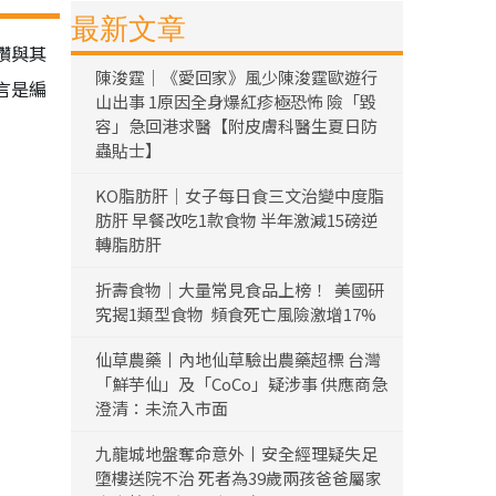
最新文章
讚與其
陳浚霆｜《愛回家》風少陳浚霆歐遊行
言是編
山出事 1原因全身爆紅疹極恐怖 險「毀
容」急回港求醫【附皮膚科醫生夏日防
蟲貼士】
KO脂肪肝｜女子每日食三文治變中度脂
肪肝 早餐改吃1款食物 半年激減15磅逆
轉脂肪肝
折壽食物｜大量常見食品上榜！ 美國研
究揭1類型食物 頻食死亡風險激增17%
仙草農藥丨內地仙草驗出農藥超標 台灣
「鮮芋仙」及「CoCo」疑涉事 供應商急
澄清：未流入市面
九龍城地盤奪命意外丨安全經理疑失足
墮樓送院不治 死者為39歲兩孩爸爸屬家