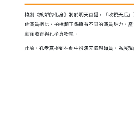
韓劇《嫉妒的化身》將於明天首播，「收視天后」
他演員相比，拍檔趙正錫擁有不同的演員魅力，產
劇徐淑香與孔孝真粉絲。
此前，孔孝真提到在劇中扮演天氣報道員，為展現