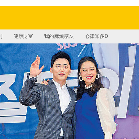
刊
健康財富
我的麻煩糖友
心律知多D