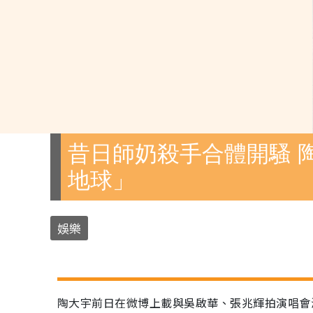
昔日師奶殺手合體開騷 
地球」
娛樂
陶大宇前日在微博上載與吳啟華、張兆輝拍演唱會