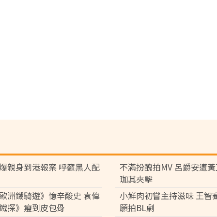
爆親身到港報案 呼籲黑人配
不滿扮醜拍MV 呂爵安遭
珈其夾擊
歐洲鐵騎遊》憶辛酸史 袁偉
小鮮肉初嘗主持滋味 王智
鐵探》瘦到皮包骨
願拍BL劇