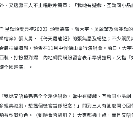
外，又透露三人不止唱歌咁簡單︰「我哋有遊戲、互動同小品
千星輝頒獎典禮2022》頒獎嘉賓，陶大宇、吳啟華及張兆輝
緝檔案》張大勇、《倚天屠龍記》的張無忌及楊逍；不少網民
合體拍攝海報，預告在11月中假佛山舉行演唱會。前日，大宇
西裝，打扮型到爆。內地網民紛紛留言表示準備搶飛，又指「
議全國巡演」。
「我哋又唔係完完全全淨係唱歌，當中有遊戲、互動同小品劇
多經典港劇，想搵個機會當係紀念！」問到三人有甚麼開心回
啲有型嘅角色。（到時會否騷肌？）大家都幾十歲，而且又唔