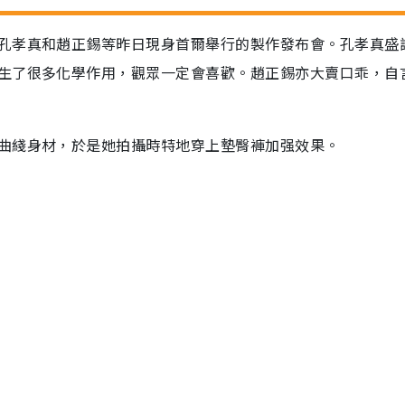
孔孝真和趙正錫等昨日現身首爾舉行的製作發布會。孔孝真盛
生了很多化學作用，觀眾一定會喜歡。趙正錫亦大賣口乖，自
曲綫身材，於是她拍攝時特地穿上墊臀褲加强效果。