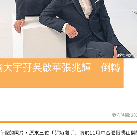
陶大宇孖吳啟華張兆輝「倒轉
發佈時間: 202
海報的照片，原來三位「師奶殺手」將於11月中合體假佛山開