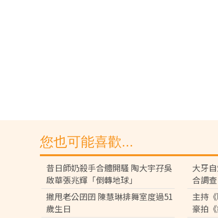
您也可能喜歡...
昔日師奶殺手合體開騷 陶大宇孖吳
大牙自
啟華張兆輝「倒轉地球」
合調查
撇甩老公囝囝 陳慧琳排舞室度過51
主持《
歲生日
豪拍《