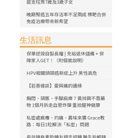
庭支柱育7歲及3歲子女
晚期腎癌五年存活率不足兩成 標靶合併
免疫治療帶來新希望
生活訊息
保單逆按自製長糧 | 充裕退休儲備 + 保
障家人GET！（附個案說明）
HPV相關頭頸癌新症上升 男性高危
【若善健談】愛與痛的邊緣
胸悶、頭脹、手腳麻痺？黃祥興不靠藥
物 1個月拆走血管炸彈 重拾醒神健康
私密處痕癢、灼痛、異味來襲 Grace教
路：每日1粒解決「私密」問題
長效胰島素助糖友穩定控糖 醫生拆解胰