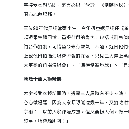
宇接受本報訪問，豪言必唱「飲歌」《倒轉地球》
開心心做場騷！」
三位90年代無綫當家小生，今年初重返無綫任《萬
起觀眾集體回憶，重提他們的角色，包括《刑事偵
們合作拍劇，可惜至今未有聲氣。不過，近日他們
上載他們拍攝演唱會海報的花絮，只見三人穿上黑
大宇哥的首場演唱會」、「期待倒轉地球」、「建
嘆幾十歲人拒騷肌
大宇接受本報訪問時，透露三人屆時有不少表演，
心心做場騷。因為大家都認識咗幾十年，又拍咗咁
宇稱︰「以前大家都唔成熟，但又要扮大個，做一
歌星，唔會騷肌喇！」