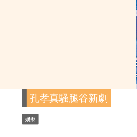
孔孝真騷腿谷新劇
娛樂