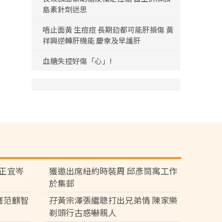
島素針劑迷思
唔止面黃 生痘痘 長期攰都可能肝損傷 黃
祥興逆轉肝機能 慶幸及早護肝
血糖失控好傷「心」!
黃正宜岑
獲邀出席紐約時裝周 邱彥筒寓工作
於集郵
騫范麒智
孖黃宗澤張繼聰打出兄弟情 陳家樂
剃頭行古惑嚇親人