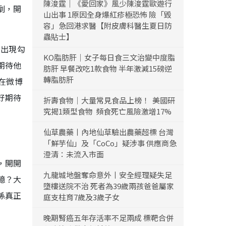
陳浚霆｜《愛回家》風少陳浚霆歐遊行
劇，開
山出事 1原因全身爆紅疹極恐怖 險「毀
容」急回港求醫【附皮膚科醫生夏日防
蟲貼士】
的出現勾
KO脂肪肝｜女子每日食三文治變中度脂
期待他
肪肝 早餐改吃1款食物 半年激減15磅逆
轉脂肪肝
在微博
好期待
折壽食物｜大量常見食品上榜！ 美國研
究揭1類型食物 頻食死亡風險激增17%
仙草農藥丨內地仙草驗出農藥超標 台灣
「鮮芋仙」及「CoCo」疑涉事 供應商急
澄清：未流入市面
，開開
九龍城地盤奪命意外丨安全經理疑失足
憶？大
墮樓送院不治 死者為39歲兩孩爸爸屬家
係真正
庭支柱育7歲及3歲子女
晚期腎癌五年存活率不足兩成 標靶合併