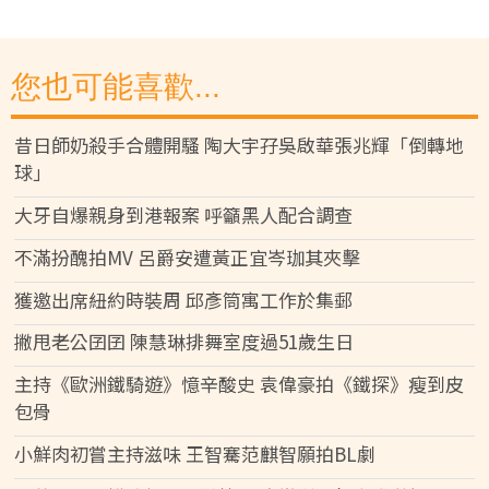
您也可能喜歡...
昔日師奶殺手合體開騷 陶大宇孖吳啟華張兆輝「倒轉地
球」
大牙自爆親身到港報案 呼籲黑人配合調查
不滿扮醜拍MV 呂爵安遭黃正宜岑珈其夾擊
獲邀出席紐約時裝周 邱彥筒寓工作於集郵
撇甩老公囝囝 陳慧琳排舞室度過51歲生日
主持《歐洲鐵騎遊》憶辛酸史 袁偉豪拍《鐵探》瘦到皮
包骨
小鮮肉初嘗主持滋味 王智騫范麒智願拍BL劇