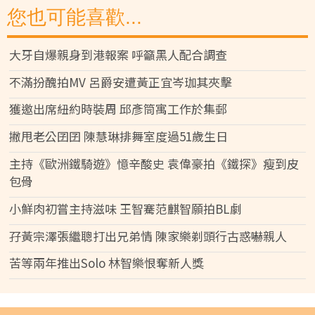
您也可能喜歡...
大牙自爆親身到港報案 呼籲黑人配合調查
不滿扮醜拍MV 呂爵安遭黃正宜岑珈其夾擊
獲邀出席紐約時裝周 邱彥筒寓工作於集郵
撇甩老公囝囝 陳慧琳排舞室度過51歲生日
主持《歐洲鐵騎遊》憶辛酸史 袁偉豪拍《鐵探》瘦到皮
包骨
小鮮肉初嘗主持滋味 王智騫范麒智願拍BL劇
孖黃宗澤張繼聰打出兄弟情 陳家樂剃頭行古惑嚇親人
苦等兩年推出Solo 林智樂恨奪新人獎