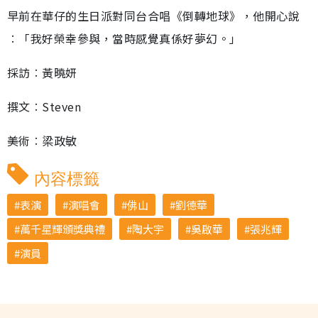
早前在華仔的生日派對同台合唱《倒轉地球》，他開心說
︰「我好榮幸參與，當時感覺真係好夢幻。」
採訪︰黃曉妍
撰文︰Steven
美術︰梁政敏
內容標籤
表演
演唱會
佛山
劉德華
萬千星輝頒獎典禮
陶大宇
吳啟華
張兆輝
演員