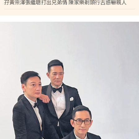
孖黃宗澤張繼聰打出兄弟情 陳家樂剃頭行古惑嚇親人