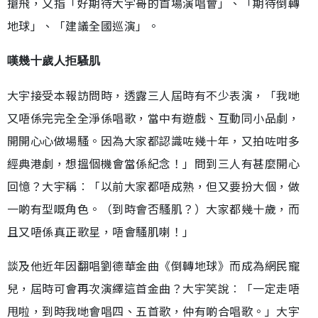
搶飛，又指「好期待大宇哥的首場演唱會」、「期待倒轉
地球」、「建議全國巡演」。
嘆幾十歲人拒騷肌
大宇接受本報訪問時，透露三人屆時有不少表演，「我哋
又唔係完完全全淨係唱歌，當中有遊戲、互動同小品劇，
開開心心做場騷。因為大家都認識咗幾十年，又拍咗咁多
經典港劇，想搵個機會當係紀念！」問到三人有甚麼開心
回憶？大宇稱︰「以前大家都唔成熟，但又要扮大個，做
一啲有型嘅角色。（到時會否騷肌？）大家都幾十歲，而
且又唔係真正歌星，唔會騷肌喇！」
談及他近年因翻唱劉德華金曲《倒轉地球》而成為網民寵
兒，屆時可會再次演繹這首金曲？大宇笑說︰「一定走唔
甩啦，到時我哋會唱四、五首歌，仲有啲合唱歌。」大宇