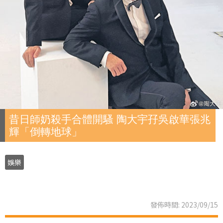
昔日師奶殺手合體開騷 陶大宇孖吳啟華張兆
輝「倒轉地球」
娛樂
發佈時間: 2023/09/15