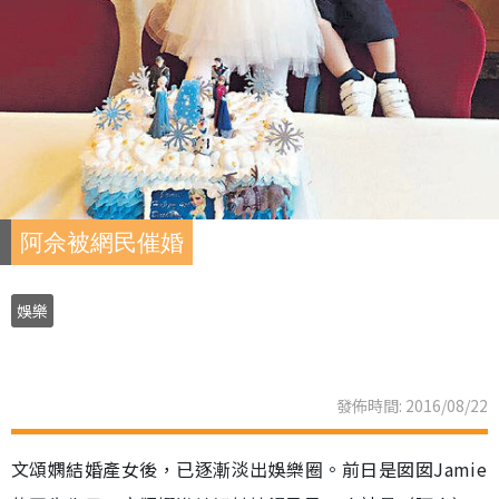
阿佘被網民催婚
娛樂
發佈時間: 2016/08/22
文頌嫻結婚產女後，已逐漸淡出娛樂圈。前日是囡囡Jamie