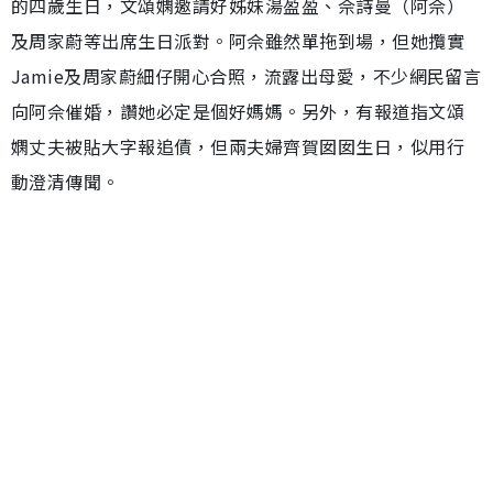
的四歲生日，文頌嫻邀請好姊妹湯盈盈、佘詩曼（阿佘）
及周家蔚等出席生日派對。阿佘雖然單拖到場，但她攬實
Jamie及周家蔚細仔開心合照，流露出母愛，不少網民留言
向阿佘催婚，讚她必定是個好媽媽。另外，有報道指文頌
嫻丈夫被貼大字報追債，但兩夫婦齊賀囡囡生日，似用行
動澄清傳聞。