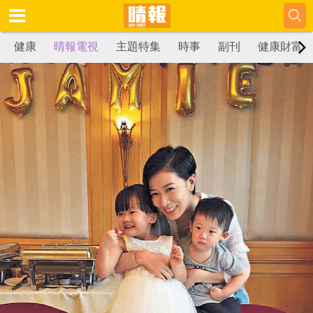
健康
晴報電視
主題特集
時事
副刊
健康財富