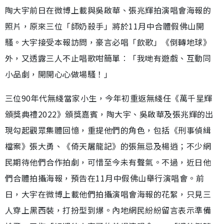
陶大宇前日在微博上載與吳啟華、張兆輝拍演唱會海報的
照片，原來三位「師奶殺手」將於11月中合體假佛山開
騷。大宇接受本報訪問，豪言必唱「飲歌」《倒轉地球》
外，又透露三人不止唱歌咁簡單︰「我哋有遊戲、互動同
小品劇，開開心心做場騷！」
三位90年代無綫當家小生，今年初重返無綫任《萬千星輝
頒獎典禮2022》頒獎嘉賓，陶大宇、吳啟華及張兆輝的出
現勾起觀眾集體回憶，重提他們的角色，包括《刑事偵緝
檔案》張大勇、《倚天屠龍記》的張無忌及楊逍；不少網
民期待他們合作拍劇，可惜至今未有聲氣。不過，近日他
們合體拍攝海報，預告在11月中假佛山舉行演唱會。前
日，大宇在微博上載他們拍攝演唱會海報的花絮，只見三
人穿上黑西裝，打扮型到爆。內地網民紛紛留言表示準備