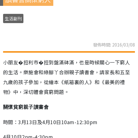
生活副刊
發佈時間: 2016/03/08
小朋友�𢭃利市�𢭃到盤滿砵滿，也是時候關心一下窮人
的生活。樂施會和綠腳丫合辦親子讀書會，請家長和五至
九歲的孩子參加，從繪本《紙箱裏的人》和《最美的禮
物》中，深切體會貧窮問題。
關懷貧窮親子讀書會
時間：3月13日及4月10日10am-12:30pm
4月10日2pm-4:30pm