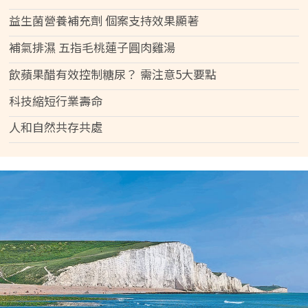
益生菌營養補充劑 個案支持效果顯著
補氣排濕 五指毛桃蓮子圓肉雞湯
飲蘋果醋有效控制糖尿？ 需注意5大要點
科技縮短行業壽命
人和自然共存共處