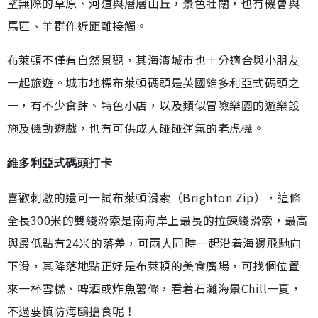
望無際的草原、河道與層層山丘，景色壯闊，也有機會與
馬匹、羊群作近距離接觸。
布萊頓不僅有自然景觀，其海濱城市也十分適合與小朋友
一起旅遊。城市地標布萊頓碼頭是英國維多利亞式碼頭之
一，有不少食肆、特色小店，以及類似冒險樂園的遊樂設
施及機動遊戲，也有可供成人碰碰運氣的老虎機。
維多利亞式碼頭打卡
喜歡刺激的還可一試布萊頓滑索（Brighton Zip），這條
全長300米的雙綫滑索是南海岸上最長的拉鍊綫滑索，最高
與最低點有24米的落差，可兩人同時一起沿着海邊飛馳向
下滑，其降落地點正好是布萊頓的美食廣場，可找個位置
來一杯雪榚、啤酒或炸魚薯條，看着石灘海景Chill一夏，
不過要慎防海鷗搶食呢！