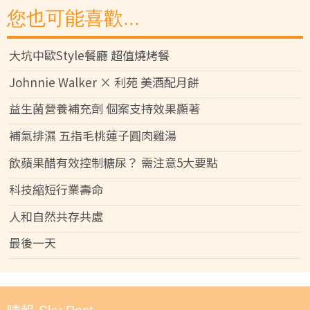
您也可能喜歡...
大坑中歐Style餐廳 超值燒烤餐
Johnnie Walker × 利苑 美酒配月餅
益生菌營養補充劑 個案支持效果顯著
補氣排濕 五指毛桃蓮子圓肉雞湯
飲蘋果醋有效控制糖尿？ 需注意5大要點
科技縮短行業壽命
人和自然共存共處
最後一天