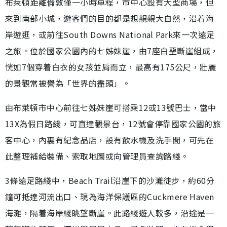
布萊頓距離倫敦僅一小時車程，市中心設有大型商場，但
來到南部小城，遊客們的目的都是想親親大自然，沿着海
岸遊逛，或前往South Downs National Park來一次遠足
之旅。位於國家公園內的七姊妹崖，由7座白堊斷崖組成，
恍如7個穿着白衣的女孩並肩而立，最高有175公尺，壯麗
的景觀常被譽為「世界的盡頭」。
由布萊頓市中心前往七姊妹崖可搭乘12或13號巴士，當中
13X為假日路綫，可直達觀景台，12號會停靠國家公園的旅
客中心，內裏有紀念品店，設有飲水機及洗手間，可先在
此整理補給裝備、索取地圖或向管理員查詢路綫。
3條遠足路綫中，Beach Trail沿崖下的沙灘徒步，約60分
鐘可抵達河流出口、現為海洋保護區的Cuckmere Haven
海灘，隔着海岸綫眺望斷崖。此路綫遊人較多，沿途是一