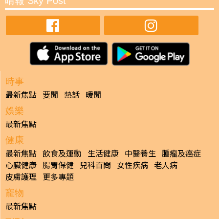
晴報 Sky Post
時事
最新焦點
要聞
熱話
暖聞
娛樂
最新焦點
健康
最新焦點
飲食及運動
生活健康
中醫養生
腫瘤及癌症
心臟健康
腸胃保健
兒科百問
女性疾病
老人病
皮膚護理
更多專題
寵物
最新焦點