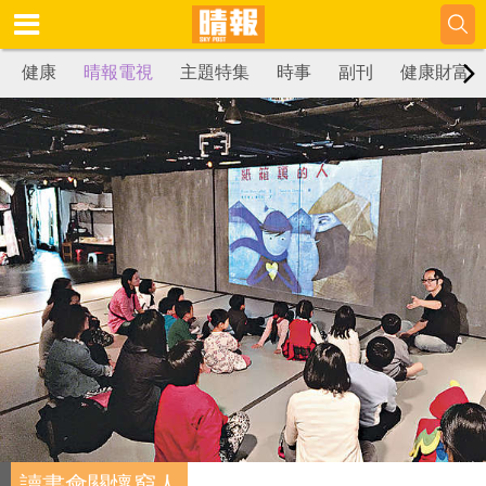
健康
晴報電視
主題特集
時事
副刊
健康財富
讀書會關懷窮人