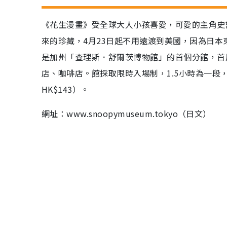
《花生漫畫》受全球大人小孩喜愛，可愛的主角史
來的珍藏，4月23日起不用遠渡到美國，因為日本東
是加州「查理斯．舒爾茨博物館」的首個分館，首
店、咖啡店。館採取限時入場制，1.5小時為一段，網
HK$143）。
網址：www.snoopymuseum.tokyo（日文）