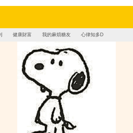
刊
健康財富
我的麻煩糖友
心律知多D