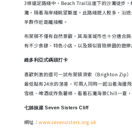
3條遠足路綫中，Beach Trail沿崖下的沙灘徒步
灘，隔着海岸綫眺望斷崖。此路綫遊人較多，沿途
羊群作近距離接觸。
布萊頓不僅有自然景觀，其海濱城市也十分適合與
有不少食肆、特色小店，以及類似冒險樂園的遊樂
維多利亞式碼頭打卡
喜歡刺激的還可一試布萊頓滑索（Brighton Z
最低點有24米的落差，可兩人同時一起沿着海邊
雪榚、啤酒或炸魚薯條，看着石灘海景Chill一夏
七姊妹崖 Seven Sisters Cliff
網址︰
www.sevensisters.org.uk