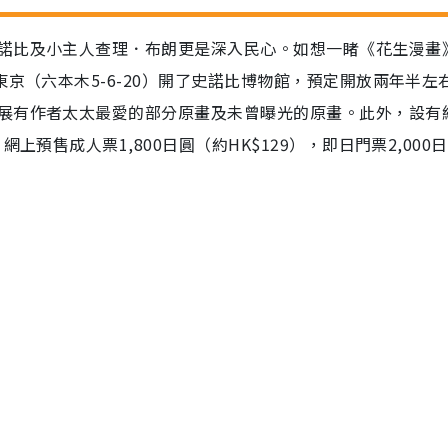
諾比及小主人查理．布朗更是深入民心。如想一睹《花生漫畫》
京（六本木5-6-20）開了史諾比博物館，預定開放兩年半左
展有作者太太最愛的部分原畫及未曾曝光的原畫。此外，設有
上預售成人票1,800日圓（約HK$129），即日門票2,000