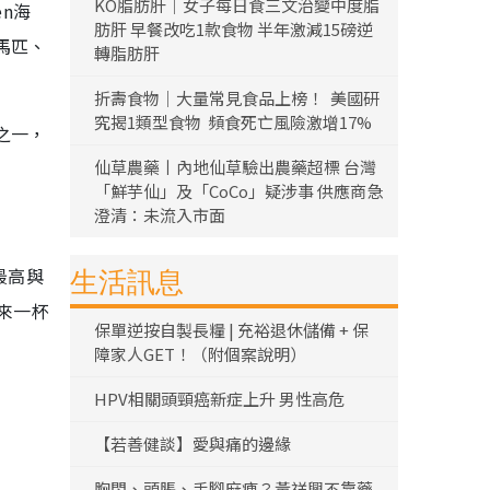
KO脂肪肝｜女子每日食三文治變中度脂
en海
肪肝 早餐改吃1款食物 半年激減15磅逆
馬匹、
轉脂肪肝
折壽食物｜大量常見食品上榜！ 美國研
究揭1類型食物 頻食死亡風險激增17%
之一，
仙草農藥丨內地仙草驗出農藥超標 台灣
「鮮芋仙」及「CoCo」疑涉事 供應商急
澄清：未流入市面
最高與
生活訊息
來一杯
保單逆按自製長糧 | 充裕退休儲備 + 保
障家人GET！（附個案說明）
HPV相關頭頸癌新症上升 男性高危
【若善健談】愛與痛的邊緣
胸悶、頭脹、手腳麻痺？黃祥興不靠藥