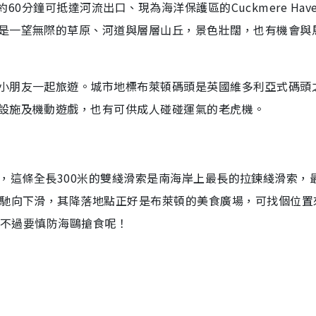
，約60分鐘可抵達河流出口、現為海洋保護區的Cuckmere Hav
是一望無際的草原、河道與層層山丘，景色壯闊，也有機會與
小朋友一起旅遊。城市地標布萊頓碼頭是英國維多利亞式碼頭
設施及機動遊戲，也有可供成人碰碰運氣的老虎機。
ip），這條全長300米的雙綫滑索是南海岸上最長的拉鍊綫滑索，
飛馳向下滑，其降落地點正好是布萊頓的美食廣場，可找個位置
，不過要慎防海鷗搶食呢！