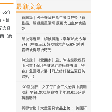
最新文章
65年
食腦蟲｜男子泰國狂食生醃海鮮染「食
右。這
腦蟲」腸道嚴重潰爛 反覆大出血休克險
紀念品
死
日圓（約
黎彼得離世｜黎彼得離世享年76歲 今年
3月已中風臥床 好友鍾志光及盧宛茵透
露黎彼得最後時光
陳浚霆｜《愛回家》風少陳浚霆歐遊行
山出事 1原因全身爆紅疹極恐怖 險「毀
容」急回港求醫【附皮膚科醫生夏日防
蟲貼士】
KO脂肪肝｜女子每日食三文治變中度脂
肪肝 早餐改吃1款食物 半年激減15磅逆
轉脂肪肝
折壽食物｜大量常見食品上榜！ 美國研