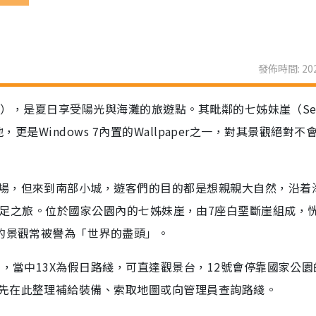
發佈時間: 202
on），是夏日享受陽光與海灘的旅遊點。其毗鄰的七姊妹崖（Sev
景地，更是Windows 7內置的Wallpaper之一，對其景觀絕對不
場，但來到南部小城，遊客們的目的都是想親親大自然，沿着
ark來一次遠足之旅。位於國家公園內的七姊妹崖，由7座白堊斷崖組成，
麗的景觀常被譽為「世界的盡頭」。
士，當中13X為假日路綫，可直達觀景台，12號會停靠國家公園
先在此整理補給裝備、索取地圖或向管理員查詢路綫。