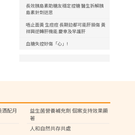
長效胰島素助糖友穩定控糖 醫生拆解胰
島素針劑迷思
唔止面黃 生痘痘 長期攰都可能肝損傷 黃
祥興逆轉肝機能 慶幸及早護肝
血糖失控好傷「心」!
苑 美酒配月
益生菌營養補充劑 個案支持效果顯
著
人和自然共存共處