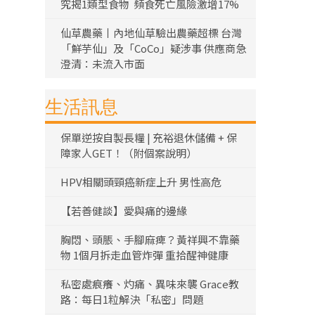
究揭1類型食物 頻食死亡風險激增17%
仙草農藥丨內地仙草驗出農藥超標 台灣
「鮮芋仙」及「CoCo」疑涉事 供應商急
澄清：未流入市面
生活訊息
保單逆按自製長糧 | 充裕退休儲備 + 保
障家人GET！（附個案說明）
HPV相關頭頸癌新症上升 男性高危
【若善健談】愛與痛的邊緣
胸悶、頭脹、手腳麻痺？黃祥興不靠藥
物 1個月拆走血管炸彈 重拾醒神健康
私密處痕癢、灼痛、異味來襲 Grace教
路：每日1粒解決「私密」問題