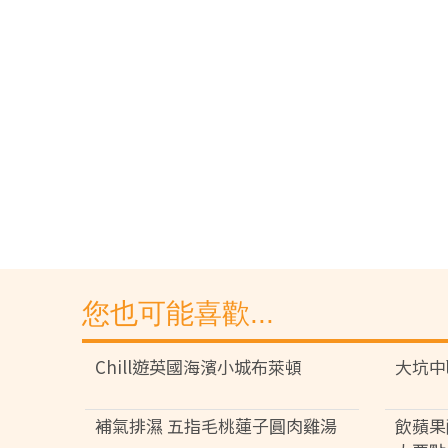
您也可能喜歡...
Chill遊英國海濱小城布萊頓
大坑中
補氣排濕 五指毛桃蓮子圓肉雞湯
飲蘋果