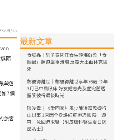
3/09/15
最新文章
en
食腦蟲｜男子泰國狂食生醃海鮮染「食
會感陌
腦蟲」腸道嚴重潰爛 反覆大出血休克險
死
黎彼得離世｜黎彼得離世享年76歲 今年
海岸遊
3月已中風臥床 好友鍾志光及盧宛茵透
恍如7個
露黎彼得最後時光
陳浚霆｜《愛回家》風少陳浚霆歐遊行
山出事 1原因全身爆紅疹極恐怖 險「毀
的旅客
容」急回港求醫【附皮膚科醫生夏日防
蟲貼士】