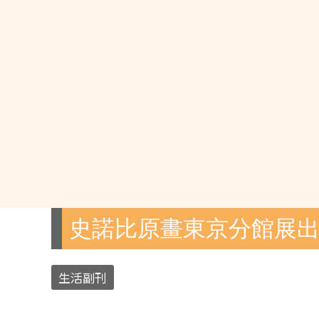
史諾比原畫東京分館展
生活副刊