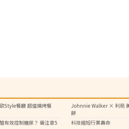
歐Style餐廳 超值燒烤餐
Johnnie Walker × 利
餅
醋有效控制糖尿？ 需注意5
科技縮短行業壽命