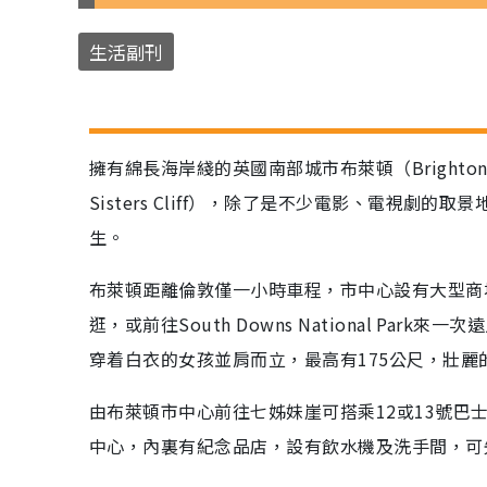
生活副刊
擁有綿長海岸綫的英國南部城市布萊頓（Bright
Sisters Cliff），除了是不少電影、電視劇的取
生。
布萊頓距離倫敦僅一小時車程，市中心設有大型商
逛，或前往South Downs National P
穿着白衣的女孩並肩而立，最高有175公尺，壯
由布萊頓市中心前往七姊妹崖可搭乘12或13號巴
中心，內裏有紀念品店，設有飲水機及洗手間，可