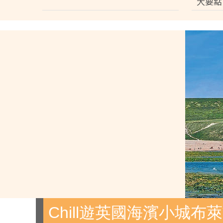
大要點
Chill遊英國海濱小城布