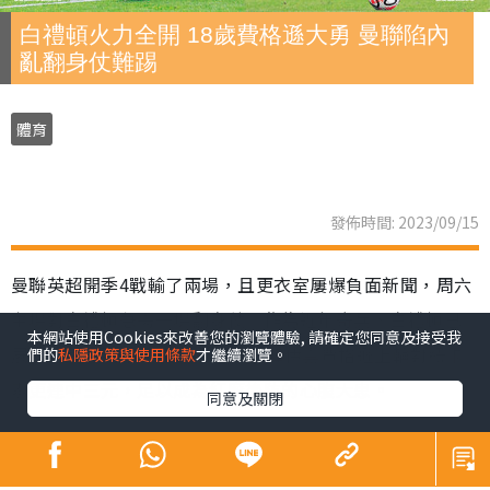
白禮頓火力全開 18歲費格遜大勇 曼聯陷內
亂翻身仗難踢
體育
發佈時間: 2023/09/15
曼聯英超開季4戰輸了兩場，且更衣室屢爆負面新聞，周六
主場對白禮頓急需一場翻身仗。作為近年奇兵，白禮頓已
本網站使用Cookies來改善您的瀏覽體驗, 請確定您同意及接受我
展示可威脅勁旅的能力，18歲前鋒伊雲費格遜上輪對紐卡
們的
私隱政策與使用條款
才繼續瀏覽。
素更連中三元，足以成為紅魔後防的心腹大患。
同意及關閉
曼聯上輪作客1:3負阿仙奴，目前4戰只取得2勝2負，排名
跌出10名以外，即使是贏波的兩場，總體表現仍不獲球迷