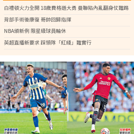
白禮頓火力全開 18歲費格遜大勇 曼聯陷內亂翻身仗難踢
背部手術後康復 哥帥回歸指揮
NBA頒新例 限星級球員輪休
英超直播新要求 踩領隊「紅綫」難實行