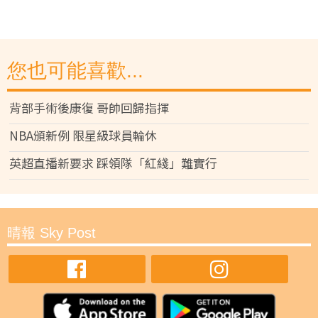
您也可能喜歡...
背部手術後康復 哥帥回歸指揮
NBA頒新例 限星級球員輪休
英超直播新要求 踩領隊「紅綫」難實行
晴報 Sky Post