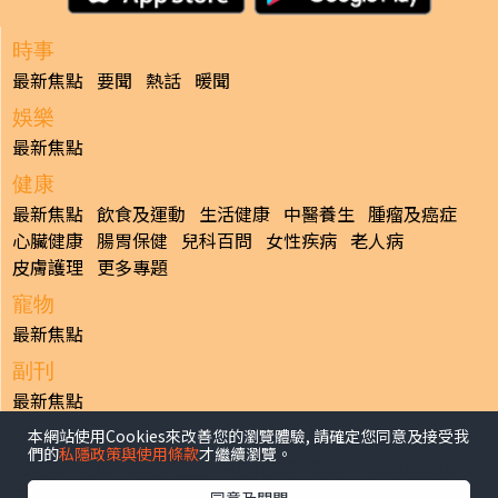
時事
最新焦點
要聞
熱話
暖聞
娛樂
最新焦點
健康
最新焦點
飲食及運動
生活健康
中醫養生
腫瘤及癌症
心臟健康
腸胃保健
兒科百問
女性疾病
老人病
皮膚護理
更多專題
寵物
最新焦點
副刊
最新焦點
本網站使用Cookies來改善您的瀏覽體驗, 請確定您同意及接受我
日報
們的
私隱政策與使用條款
才繼續瀏覽。
揭頁版
港聞
財經/地產
中國/國際
娛樂
Healthy Life
生活副刊
親子/教育
體育
專題/人物
昔日晴報