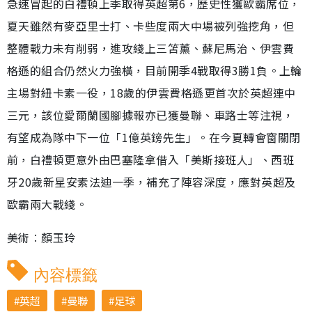
急速冒起的白禮頓上季取得英超第6，歷史性獲歐霸席位，
夏天雖然有麥亞里士打、卡些度兩大中場被列強挖角，但
整體戰力未有削弱，進攻綫上三笘薰、蘇尼馬治、伊雲費
格遜的組合仍然火力強橫，目前開季4戰取得3勝1負。上輪
主場對紐卡素一役，18歲的伊雲費格遜更首次於英超連中
三元，該位愛爾蘭國腳據報亦已獲曼聯、車路士等注視，
有望成為隊中下一位「1億英鎊先生」。在今夏轉會窗關閉
前，白禮頓更意外由巴塞隆拿借入「美斯接班人」、西班
牙20歲新星安素法迪一季，補充了陣容深度，應對英超及
歐霸兩大戰綫。
美術︰顏玉玲
內容標籤
英超
曼聯
足球