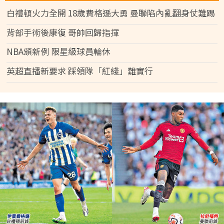
白禮頓火力全開 18歲費格遜大勇 曼聯陷內亂翻身仗難踢
背部手術後康復 哥帥回歸指揮
NBA頒新例 限星級球員輪休
英超直播新要求 踩領隊「紅綫」難實行