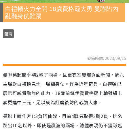
白禮頓火力全開 18歲費格遜大勇 曼聯陷內
亂翻身仗難踢
體育
發佈時間: 2023/09/15
曼聯英超開季4戰輸了兩場，且更衣室屢爆負面新聞，周六
主場對白禮頓急需一場翻身仗。作為近年奇兵，白禮頓已
展示可威脅勁旅的能力，18歲前鋒伊雲費格遜上輪對紐卡
素更連中三元，足以成為紅魔後防的心腹大患。
曼聯上輪作客1:3負阿仙奴，目前4戰只取得2勝2負，排名
跌出10名以外，即使是贏波的兩場，總體表現仍不獲球迷