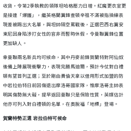
收貨，令第2季執教的領隊坦哈格壓力日增。紅魔更衣室更
是接連「爆鑊」，繼英格蘭翼鋒查頓辛祖不滿被指操練表
現差被踢出大名單，與坦帥隔空罵戰後，正選巴西右翼安
東尼因身陷涉打女性的官非而暫時休假，令曼聯翼鋒位置
更加缺人。
幸曼聯兩名新兵均可候命，其中丹麥前鋒賀蘭特對阿仙奴
後備上陣展現衝擊力，表現完勝馬迪爾，預計今仗對白禮
頓有望首列正選；至於剛由費倫天拿以借用形式加盟的防
中岩拉伯特日前因傷退出摩洛哥國家隊，惟摩洛哥主帥表
明其傷勢無大礙，提早返回曼聯只是保險性質，英媒估計
他亦可列入對白禮頓的名單，在奧脫福「地標」登場。
賀蘭特勢正選 岩拉伯特可候命