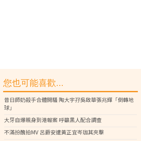
您也可能喜歡...
昔日師奶殺手合體開騷 陶大宇孖吳啟華張兆輝「倒轉地
球」
大牙自爆親身到港報案 呼籲黑人配合調查
不滿扮醜拍MV 呂爵安遭黃正宜岑珈其夾擊