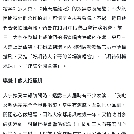
檔案》張大勇、《倚天屠龍記》的張無忌及楊逍；不少網
民期待他們合作拍劇，可惜至今未有聲氣。不過，近日他
們合體拍攝海報，預告在11月中假佛山舉行演唱會。前
日，大宇在微博上載他們拍攝演唱會海報的花絮，只見三
人穿上黑西裝，打扮型到爆。內地網民紛紛留言表示準備
搶飛，又指「好期待大宇哥的首場演唱會」、「期待倒轉
地球」、「建議全國巡演」。
嘆幾十歲人拒騷肌
大宇接受本報訪問時，透露三人屆時有不少表演，「我哋
又唔係完完全全淨係唱歌，當中有遊戲、互動同小品劇，
開開心心做場騷。因為大家都認識咗幾十年，又拍咗咁多
經典港劇，想搵個機會當係紀念！」問到三人有甚麼開心
回憶？大宇稱︰「以前大家都唔成熟，但又要扮大個，做