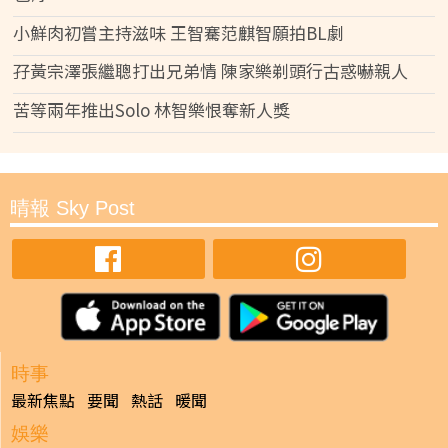
小鮮肉初嘗主持滋味 王智騫范麒智願拍BL劇
孖黃宗澤張繼聰打出兄弟情 陳家樂剃頭行古惑嚇親人
苦等兩年推出Solo 林智樂恨奪新人獎
晴報 Sky Post
時事
最新焦點
要聞
熱話
暖聞
娛樂