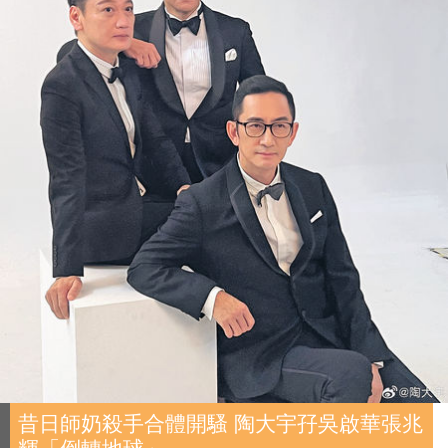
昔日師奶殺手合體開騷 陶大宇孖吳啟華張兆