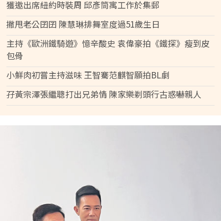
獲邀出席紐約時裝周 邱彥筒寓工作於集郵
撇甩老公囝囝 陳慧琳排舞室度過51歲生日
主持《歐洲鐵騎遊》憶辛酸史 袁偉豪拍《鐵探》瘦到皮
包骨
小鮮肉初嘗主持滋味 王智騫范麒智願拍BL劇
孖黃宗澤張繼聰打出兄弟情 陳家樂剃頭行古惑嚇親人