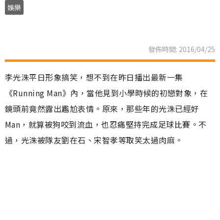
娛樂
發佈時間: 2016/04/25
李光洙平日形象搞笑，想不到在昨日播出最新一集
《Running Man》內，當他見到小學時候的初戀對象，在
鏡頭前竟然露出尷尬表情。原來，那些年的光洙已經好
Man，就算被狗咬到流血，也忍痛堅持完成足球比賽。不
過，光洙被隊友劉在石、宋智孝等取笑太過肉麻。