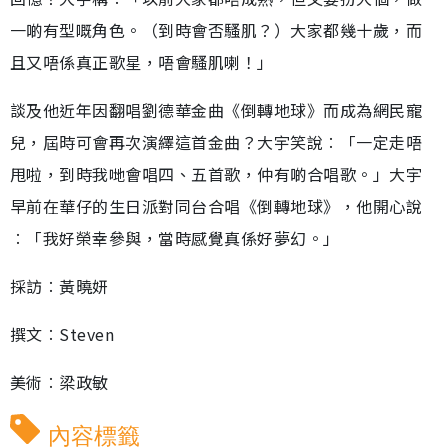
一啲有型嘅角色。（到時會否騷肌？）大家都幾十歲，而
且又唔係真正歌星，唔會騷肌喇！」
談及他近年因翻唱劉德華金曲《倒轉地球》而成為網民寵
兒，屆時可會再次演繹這首金曲？大宇笑說︰「一定走唔
甩啦，到時我哋會唱四、五首歌，仲有啲合唱歌。」大宇
早前在華仔的生日派對同台合唱《倒轉地球》，他開心說
︰「我好榮幸參與，當時感覺真係好夢幻。」
採訪︰黃曉妍
撰文︰Steven
美術︰梁政敏
內容標籤