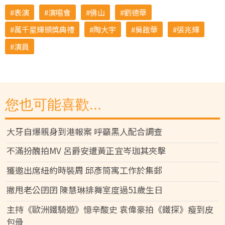
表演
演唱會
佛山
劉德華
萬千星輝頒獎典禮
陶大宇
吳啟華
張兆輝
演員
您也可能喜歡...
大牙自爆親身到港報案 呼籲黑人配合調查
不滿扮醜拍MV 呂爵安遭黃正宜岑珈其夾擊
獲邀出席紐約時裝周 邱彥筒寓工作於集郵
撇甩老公囝囝 陳慧琳排舞室度過51歲生日
主持《歐洲鐵騎遊》憶辛酸史 袁偉豪拍《鐵探》瘦到皮
包骨