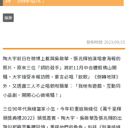
輝「倒轉地球」
娛樂
發佈時間: 2023/09/15
陶大宇前日在微博上載與吳啟華、張兆輝拍演唱會海報的
照片，原來三位「師奶殺手」將於11月中合體假佛山開
騷。大宇接受本報訪問，豪言必唱「飲歌」《倒轉地球》
外，又透露三人不止唱歌咁簡單︰「我哋有遊戲、互動同
小品劇，開開心心做場騷！」
三位90年代無綫當家小生，今年初重返無綫任《萬千星輝
頒獎典禮2022》頒獎嘉賓，陶大宇、吳啟華及張兆輝的出
現勾起觀眾集體回憶，重提他們的角色，包括《刑事偵緝