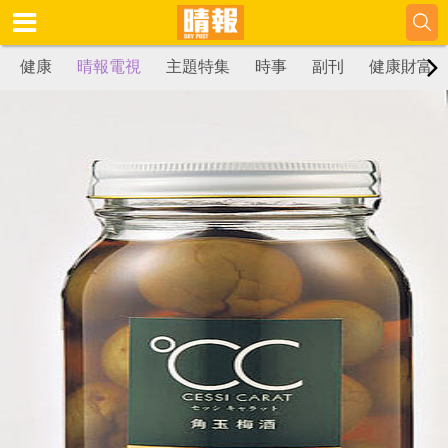
健康
晴報電視
主題特集
時事
副刊
健康財富