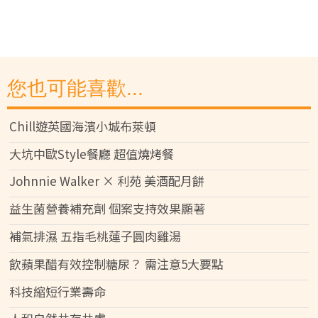
您也可能喜歡...
Chill遊英國海濱小城布萊頓
大坑中歐Style餐廳 超值燒烤餐
Johnnie Walker × 利苑 美酒配月餅
益生菌營養補充劑 個案支持效果顯著
補氣排濕 五指毛桃蓮子圓肉雞湯
飲蘋果醋有效控制糖尿？ 需注意5大要點
科技縮短行業壽命