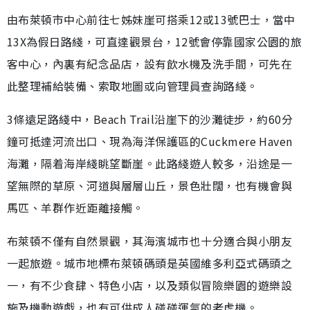
由布萊頓市中心前往七姊妹崖可搭乘12或13號巴士，當中
13X為假日路綫，可直達觀景台，12號會停靠國家公園的旅
客中心，內裏有紀念品店，設有飲水機及洗手間，可先在
此整理補給裝備、索取地圖或向管理員查詢路綫。
3條遠足路綫中，Beach Trail沿崖下的沙灘徒步，約60分
鐘可抵達河流出口、現為海洋保護區的Cuckmere Haven
海灘，隔着海岸綫眺望斷崖。此路綫遊人較多，沿途是一
望無際的草原、河道與層層山丘，景色壯闊，也有機會與
馬匹、羊群作近距離接觸。
布萊頓不僅有自然景觀，其海濱城市也十分適合與小朋友
一起旅遊。城市地標布萊頓碼頭是英國維多利亞式碼頭之
一，有不少食肆、特色小店，以及類似冒險樂園的遊樂設
施及機動遊戲，也有可供成人碰碰運氣的老虎機。