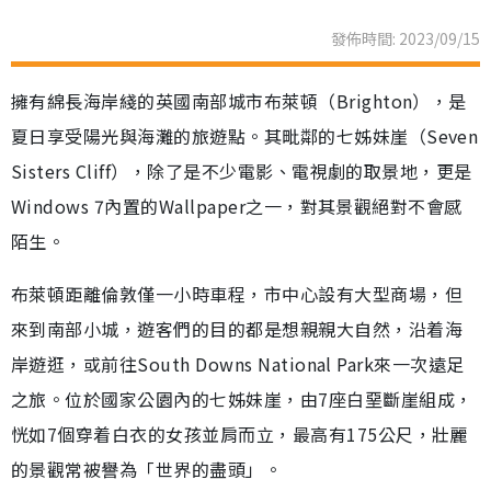
發佈時間: 2023/09/15
擁有綿長海岸綫的英國南部城市布萊頓（Brighton），是
夏日享受陽光與海灘的旅遊點。其毗鄰的七姊妹崖（Seven
Sisters Cliff），除了是不少電影、電視劇的取景地，更是
Windows 7內置的Wallpaper之一，對其景觀絕對不會感
陌生。
布萊頓距離倫敦僅一小時車程，市中心設有大型商場，但
來到南部小城，遊客們的目的都是想親親大自然，沿着海
岸遊逛，或前往South Downs National Park來一次遠足
之旅。位於國家公園內的七姊妹崖，由7座白堊斷崖組成，
恍如7個穿着白衣的女孩並肩而立，最高有175公尺，壯麗
的景觀常被譽為「世界的盡頭」。