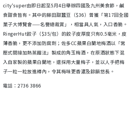
city'super由即日起至5月4日舉辦四國及九州美食節，鹹
食甜食皆有。其中的藤田甜蠶豆（$36）曾獲「第17回全國
菓子大博覽會——名譽總裁賞」，相當具人氣，入口香脆。
RingerHut餃子（$35/包）的餃子皮厚度只有0.5毫米，皮
薄香脆，更不添加防腐劑；佐多CC蘋果白蘭地梅酒以「常
壓式間接加熱蒸餾法」製成的角玉梅酒，在原酒狀態下混
入自家製的蘋果白蘭地，還採用大量梅子，並以人手把梅
子一粒一粒放進樽內，令其梅味更香濃及餘韻悠長。
電話：2736 3866