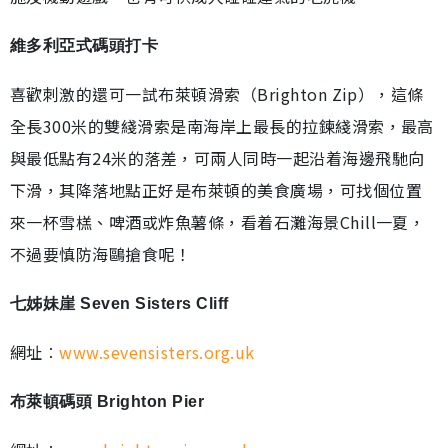
維多利亞式碼頭打卡
喜歡刺激的還可一試布萊頓滑索（Brighton Zip），這條
全長300米的雙綫滑索是南海岸上最長的拉鍊綫滑索，最高
與最低點有24米的落差，可兩人同時一起沿着海邊飛馳向
下滑，其降落地點正好是布萊頓的美食廣場，可找個位置
來一杯雪榚、啤酒或炸魚薯條，看着石灘海景Chill一夏，
不過要慎防海鷗搶食呢！
七姊妹崖 Seven Sisters Cliff
網址︰
www.sevensisters.org.uk
布萊頓碼頭 Brighton Pier