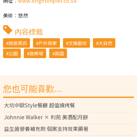
網址︰
www.brightonpier.co.uk
美術︰悠然
內容標籤
旅遊資訊
戶外探索
文娛藝術
大自然
公園
遊樂場
英國
您也可能喜歡...
大坑中歐Style餐廳 超值燒烤餐
Johnnie Walker × 利苑 美酒配月餅
益生菌營養補充劑 個案支持效果顯著