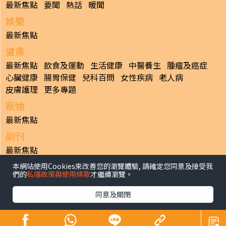
最新焦點
要聞
熱話
暖聞
娛樂
最新焦點
健康
最新焦點
飲食及運動
生活健康
中醫養生
腫瘤及癌症
心臟健康
腸胃保健
兒科百問
女性疾病
老人病
皮膚護理
更多專題
寵物
最新焦點
副刊
最新焦點
本網站使用Cookies來改善您的瀏覽體驗, 請確定您同意及接受我
日報
們的
私隱政策與使用條款
才繼續瀏覽。
揭頁版
港聞
財經/地產
中國/國際
娛樂
Healthy Life
生活副刊
親子/教育
體育
專題/人物
昔日晴報
同意及關閉
香港經濟日報版權所有©2026