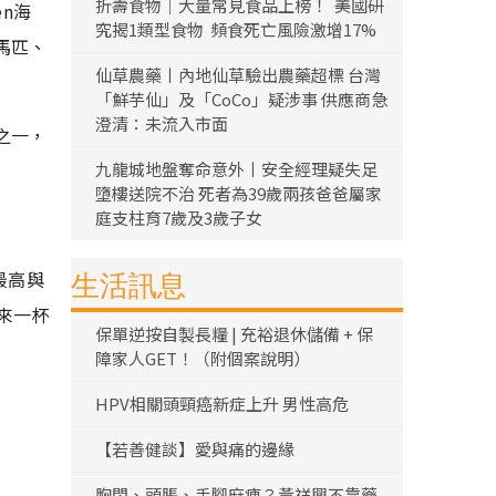
折壽食物｜大量常見食品上榜！ 美國研
en海
究揭1類型食物 頻食死亡風險激增17%
馬匹、
仙草農藥丨內地仙草驗出農藥超標 台灣
「鮮芋仙」及「CoCo」疑涉事 供應商急
澄清：未流入市面
之一，
九龍城地盤奪命意外丨安全經理疑失足
墮樓送院不治 死者為39歲兩孩爸爸屬家
庭支柱育7歲及3歲子女
最高與
生活訊息
來一杯
保單逆按自製長糧 | 充裕退休儲備 + 保
障家人GET！（附個案說明）
HPV相關頭頸癌新症上升 男性高危
【若善健談】愛與痛的邊緣
胸悶、頭脹、手腳麻痺？黃祥興不靠藥