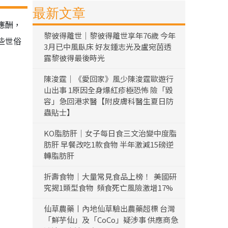
最新文章
應酬，
黎彼得離世｜黎彼得離世享年76歲 今年
些世俗
3月已中風臥床 好友鍾志光及盧宛茵透
露黎彼得最後時光
陳浚霆｜《愛回家》風少陳浚霆歐遊行
山出事 1原因全身爆紅疹極恐怖 險「毀
容」急回港求醫【附皮膚科醫生夏日防
蟲貼士】
KO脂肪肝｜女子每日食三文治變中度脂
肪肝 早餐改吃1款食物 半年激減15磅逆
轉脂肪肝
折壽食物｜大量常見食品上榜！ 美國研
究揭1類型食物 頻食死亡風險激增17%
仙草農藥丨內地仙草驗出農藥超標 台灣
「鮮芋仙」及「CoCo」疑涉事 供應商急