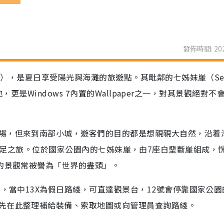
發佈時間: 202
on），是夏日享受陽光與海灘的旅遊點。其毗鄰的七姊妹崖（Sev
景地，更是Windows 7內置的Wallpaper之一，對其景觀絕對不
場，但來到南部小城，遊客們的目的都是想親親大自然，沿着
ark來一次遠足之旅。位於國家公園內的七姊妹崖，由7座白堊斷崖組成，
麗的景觀常被譽為「世界的盡頭」。
士，當中13X為假日路綫，可直達觀景台，12號會停靠國家公園
先在此整理補給裝備、索取地圖或向管理員查詢路綫。