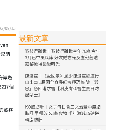
3/09/15
最新文章
en
黎彼得離世｜黎彼得離世享年76歲 今年
會感陌
3月已中風臥床 好友鍾志光及盧宛茵透
露黎彼得最後時光
陳浚霆｜《愛回家》風少陳浚霆歐遊行
海岸遊
山出事 1原因全身爆紅疹極恐怖 險「毀
恍如7個
容」急回港求醫【附皮膚科醫生夏日防
蟲貼士】
KO脂肪肝｜女子每日食三文治變中度脂
的旅客
肪肝 早餐改吃1款食物 半年激減15磅逆
轉脂肪肝