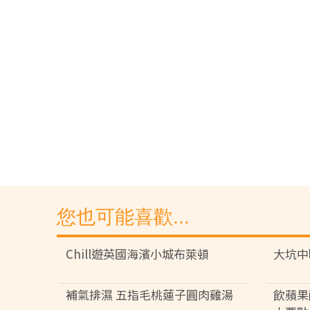
您也可能喜歡...
Chill遊英國海濱小城布萊頓
大坑中
補氣排濕 五指毛桃蓮子圓肉雞湯
飲蘋果