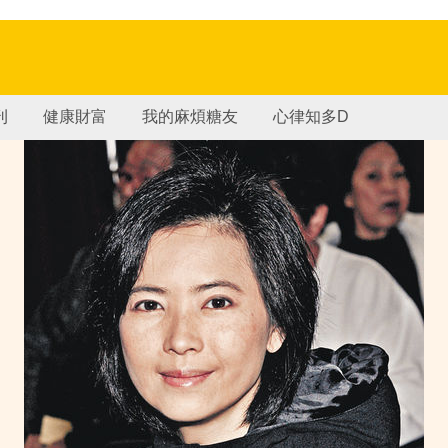
刊
健康財富
我的麻煩糖友
心律知多D