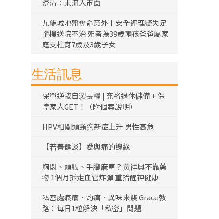
澄清：未流入市面
九龍城地盤奪命意外丨安全經理疑失足
墮樓送院不治 死者為39歲兩孩爸爸屬家
庭支柱育7歲及3歲子女
生活訊息
保單逆按自製長糧 | 充裕退休儲備 + 保
障家人GET！（附個案說明）
HPV相關頭頸癌新症上升 男性高危
【若善健談】愛與痛的邊緣
胸悶、頭脹、手腳麻痺？黃祥興不靠藥
物 1個月拆走血管炸彈 重拾醒神健康
私密處痕癢、灼痛、異味來襲 Grace教
路：每日1粒解決「私密」問題