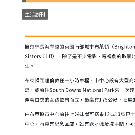
生活副刊
擁有綿長海岸綫的英國南部城市布萊頓（Bright
Sisters Cliff），除了是不少電影、電視劇的取
生。
布萊頓距離倫敦僅一小時車程，市中心設有大型商
逛，或前往South Downs National P
穿着白衣的女孩並肩而立，最高有175公尺，壯
由布萊頓市中心前往七姊妹崖可搭乘12或13號巴
中心，內裏有紀念品店，設有飲水機及洗手間，可