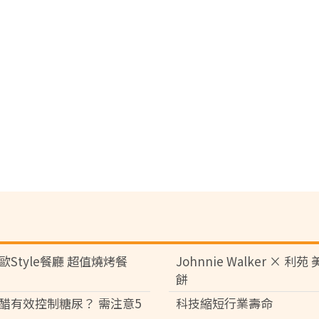
歐Style餐廳 超值燒烤餐
Johnnie Walker × 利
餅
醋有效控制糖尿？ 需注意5
科技縮短行業壽命