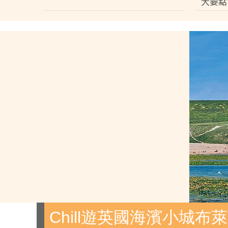
大要點
Chill遊英國海濱小城布