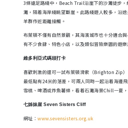
3條遠足路綫中，Beach Trail沿崖下的沙灘徒步
灘，隔着海岸綫眺望斷崖。此路綫遊人較多，沿途
羊群作近距離接觸。
布萊頓不僅有自然景觀，其海濱城市也十分適合與
有不少食肆、特色小店，以及類似冒險樂園的遊樂
維多利亞式碼頭打卡
喜歡刺激的還可一試布萊頓滑索（Brighton Z
最低點有24米的落差，可兩人同時一起沿着海邊
雪榚、啤酒或炸魚薯條，看着石灘海景Chill一夏
七姊妹崖 Seven Sisters Cliff
網址︰
www.sevensisters.org.uk