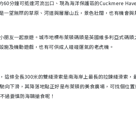
，約60分鐘可抵達河流出口、現為海洋保護區的Cuckmere Hav
是一望無際的草原、河道與層層山丘，景色壯闊，也有機會與
小朋友一起旅遊。城市地標布萊頓碼頭是英國維多利亞式碼頭
設施及機動遊戲，也有可供成人碰碰運氣的老虎機。
ip），這條全長300米的雙綫滑索是南海岸上最長的拉鍊綫滑索，
飛馳向下滑，其降落地點正好是布萊頓的美食廣場，可找個位置
，不過要慎防海鷗搶食呢！