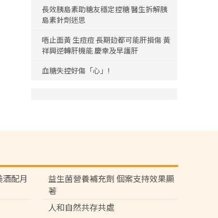
長效胰島素助糖友穩定控糖 醫生拆解胰
島素針劑迷思
唔止面黃 生痘痘 長期攰都可能肝損傷 黃
祥興逆轉肝機能 慶幸及早護肝
血糖失控好傷「心」!
苑 美酒配月
益生菌營養補充劑 個案支持效果顯
著
人和自然共存共處