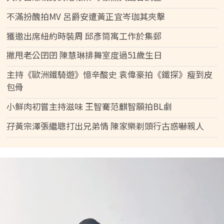
不滿扮醜拍MV 呂爵安遭黃正宜岑珈其夾擊
獲邀出席紐約時裝周 邱彥筒寓工作於集郵
撇甩老公囝囝 陳慧琳排舞室度過51歲生日
主持《歐洲鐵騎遊》憶辛酸史 袁偉豪拍《鐵探》瘦到皮
包骨
小鮮肉初嘗主持滋味 王智騫范麒智願拍BL劇
孖黃宗澤張繼聰打出兄弟情 陳家樂剃頭行古惑嚇親人