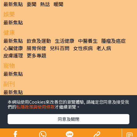
最新焦點
要聞
熱話
暖聞
娛樂
最新焦點
健康
最新焦點
飲食及運動
生活健康
中醫養生
腫瘤及癌症
心臟健康
腸胃保健
兒科百問
女性疾病
老人病
皮膚護理
更多專題
寵物
最新焦點
副刊
最新焦點
本網站使用Cookies來改善您的瀏覽體驗, 請確定您同意及接受我
日報
們的
私隱政策與使用條款
才繼續瀏覽。
揭頁版
港聞
財經/地產
中國/國際
娛樂
Healthy Life
生活副刊
親子/教育
體育
專題/人物
昔日晴報
同意及關閉
香港經濟日報版權所有©2026