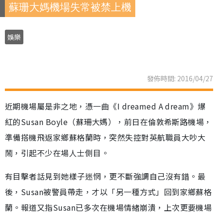
蘇珊大媽機場失常被禁上機
娛樂
發佈時間: 2016/04/27
近期機場屬是非之地，憑一曲《I dreamed A dream》爆
紅的Susan Boyle（蘇珊大媽），前日在倫敦希斯路機場，
準備搭機飛返家鄉蘇格蘭時，突然失控對英航職員大吵大
鬧，引起不少在場人士側目。
有目擊者話見到她樣子迷惘，更不斷強調自己沒有錯。最
後，Susan被警員帶走，才以「另一種方式」回到家鄉蘇格
蘭。報道又指Susan已多次在機場情緒崩潰，上次更要機場