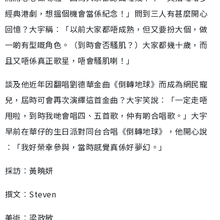
經典港劇，想搵個機會當係紀念！」問到三人有甚麼開心
回憶？大宇稱︰「以前大家都唔成熟，但又要扮大個，做
一啲有型嘅角色。（到時會否騷肌？）大家都幾十歲，而
且又唔係真正歌星，唔會騷肌喇！」
談及他近年因翻唱劉德華金曲《倒轉地球》而成為網民寵
兒，屆時可會再次演繹這首金曲？大宇笑說︰「一定走唔
甩啦，到時我哋會唱四、五首歌，仲有啲合唱歌。」大宇
早前在華仔的生日派對同台合唱《倒轉地球》，他開心說
︰「我好榮幸參與，當時感覺真係好夢幻。」
採訪︰黃曉妍
撰文︰Steven
美術︰梁政敏