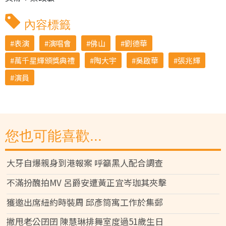
內容標籤
表演
演唱會
佛山
劉德華
萬千星輝頒獎典禮
陶大宇
吳啟華
張兆輝
演員
您也可能喜歡...
大牙自爆親身到港報案 呼籲黑人配合調查
不滿扮醜拍MV 呂爵安遭黃正宜岑珈其夾擊
獲邀出席紐約時裝周 邱彥筒寓工作於集郵
撇甩老公囝囝 陳慧琳排舞室度過51歲生日