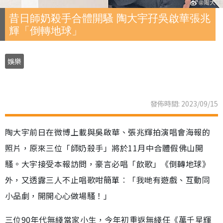
昔日師奶殺手合體開騷 陶大宇孖吳啟華張兆
輝「倒轉地球」
娛樂
發佈時間: 2023/09/15
陶大宇前日在微博上載與吳啟華、張兆輝拍演唱會海報的
照片，原來三位「師奶殺手」將於11月中合體假佛山開
騷。大宇接受本報訪問，豪言必唱「飲歌」《倒轉地球》
外，又透露三人不止唱歌咁簡單︰「我哋有遊戲、互動同
小品劇，開開心心做場騷！」
三位90年代無綫當家小生，今年初重返無綫任《萬千星輝