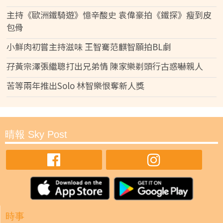
主持《歐洲鐵騎遊》憶辛酸史 袁偉豪拍《鐵探》瘦到皮
包骨
小鮮肉初嘗主持滋味 王智騫范麒智願拍BL劇
孖黃宗澤張繼聰打出兄弟情 陳家樂剃頭行古惑嚇親人
苦等兩年推出Solo 林智樂恨奪新人獎
晴報 Sky Post
時事