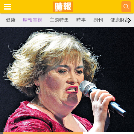
健康
晴報電視
主題特集
時事
副刊
健康財富