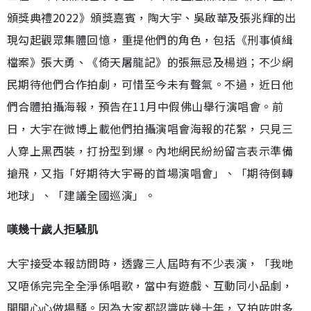
頒獎典禮2022》頒獎嘉賓，陶大宇、吳啟華及張兆輝的出
現勾起觀眾集體回憶，重提他們的角色，包括《刑事偵緝
檔案》張大勇、《倚天屠龍記》的張無忌及楊逍；不少網
民期待他們合作拍劇，可惜至今未有聲氣。不過，近日他
們合體拍攝海報，預告在11月中假佛山舉行演唱會。前
日，大宇在微博上載他們拍攝演唱會海報的花絮，只見三
人穿上黑西裝，打扮型到爆。內地網民紛紛留言表示準備
搶飛，又指「好期待大宇哥的首場演唱會」、「期待倒轉
地球」、「建議全國巡演」。
嘆幾十歲人拒騷肌
大宇接受本報訪問時，透露三人屆時有不少表演，「我哋
又唔係完完全全淨係唱歌，當中有遊戲、互動同小品劇，
開開心心做場騷。因為大家都認識咗幾十年，又拍咗咁多