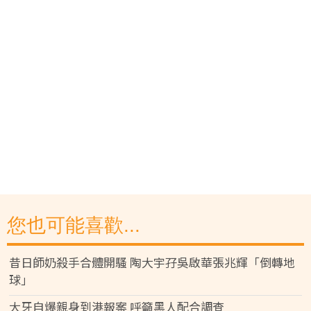
您也可能喜歡...
昔日師奶殺手合體開騷 陶大宇孖吳啟華張兆輝「倒轉地
球」
大牙自爆親身到港報案 呼籲黑人配合調查