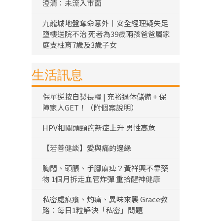
澄清：未流入市面
九龍城地盤奪命意外丨安全經理疑失足
墮樓送院不治 死者為39歲兩孩爸爸屬家
庭支柱育7歲及3歲子女
生活訊息
保單逆按自製長糧 | 充裕退休儲備 + 保
障家人GET！（附個案說明）
HPV相關頭頸癌新症上升 男性高危
【若善健談】愛與痛的邊緣
胸悶、頭脹、手腳麻痺？黃祥興不靠藥
物 1個月拆走血管炸彈 重拾醒神健康
私密處痕癢、灼痛、異味來襲 Grace教
路：每日1粒解決「私密」問題