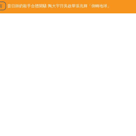
篇
昔日師奶殺手合體開騷 陶大宇孖吳啟華張兆輝「倒轉地球」
3/09/15
最新文章