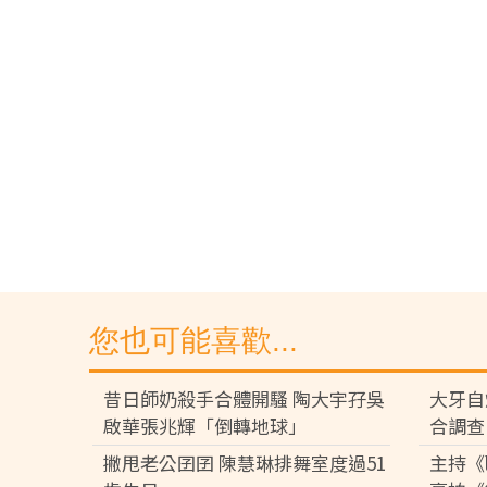
您也可能喜歡...
昔日師奶殺手合體開騷 陶大宇孖吳
大牙自
啟華張兆輝「倒轉地球」
合調查
撇甩老公囝囝 陳慧琳排舞室度過51
主持《