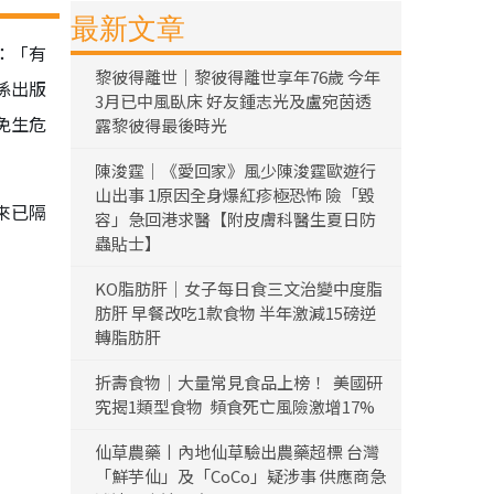
最新文章
：「有
黎彼得離世｜黎彼得離世享年76歲 今年
係出版
3月已中風臥床 好友鍾志光及盧宛茵透
免生危
露黎彼得最後時光
陳浚霆｜《愛回家》風少陳浚霆歐遊行
山出事 1原因全身爆紅疹極恐怖 險「毀
來已隔
容」急回港求醫【附皮膚科醫生夏日防
蟲貼士】
KO脂肪肝｜女子每日食三文治變中度脂
肪肝 早餐改吃1款食物 半年激減15磅逆
轉脂肪肝
折壽食物｜大量常見食品上榜！ 美國研
究揭1類型食物 頻食死亡風險激增17%
仙草農藥丨內地仙草驗出農藥超標 台灣
「鮮芋仙」及「CoCo」疑涉事 供應商急