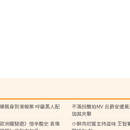
爆親身到港報案 呼籲黑人配
不滿扮醜拍MV 呂爵安遭
珈其夾擊
歐洲鐵騎遊》憶辛酸史 袁偉
小鮮肉初嘗主持滋味 王智