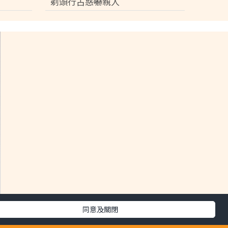
剃頭行古惑嚇親人
同意及關閉