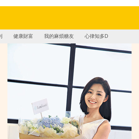
刊
健康財富
我的麻煩糖友
心律知多D