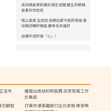
長效胰島素助糖友穩定控糖 醫生拆解胰
島素針劑迷思
唔止面黃 生痘痘 長期攰都可能肝損傷 黃
祥興逆轉肝機能 慶幸及早護肝
血糖失控好傷「心」!
黃正宜岑
獲邀出席紐約時裝周 邱彥筒寓工作
於集郵
騫范麒智
孖黃宗澤張繼聰打出兄弟情 陳家樂