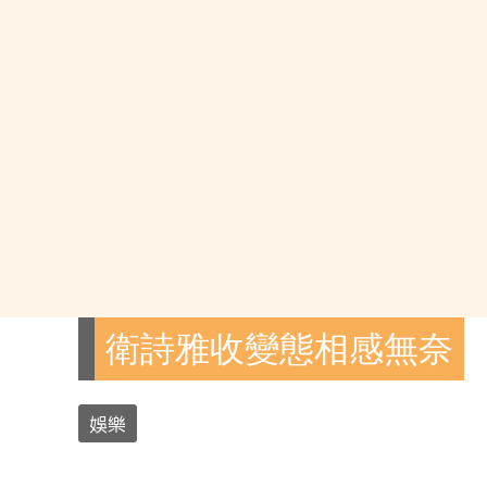
衛詩雅收變態相感無奈
娛樂