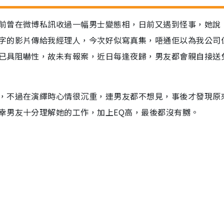
前曾在微博私訊收過一幅男士變態相，日前又遇到怪事，她說
字的影片傳給我經理人，今次好似寫真集，唔通佢以為我公司
已具阻嚇性，故未有報案，近日每逢夜歸，男友都會親自接送
，不過在演繹時心情很沉重，連男友都不想見，事後才發現原
幸男友十分理解她的工作，加上EQ高，最後都沒有嬲。