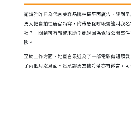
衛詩雅昨日為代言美容品牌拍攝平面廣告，談到早
男人把自拍性器官特寫，附帶急促呼吸聲邊叫我名
社？」問到可有報警求助？她說因為覺得公開事件
險。
至於工作方面，她直言最近為了一部電影剪短頭髮
了兩個月沒見面。她承認男友被冷落亦有微言，可