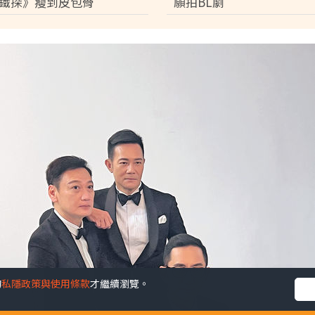
鐵探》瘦到皮包骨
願拍BL劇
的
私隱政策與使用條款
才繼續瀏覽。