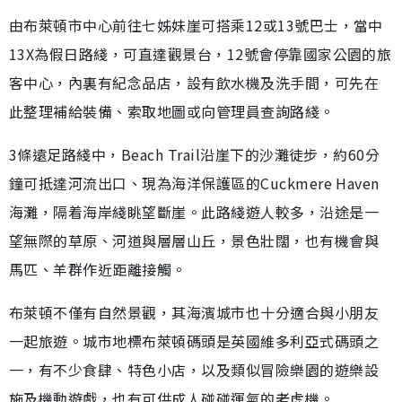
由布萊頓市中心前往七姊妹崖可搭乘12或13號巴士，當中
13X為假日路綫，可直達觀景台，12號會停靠國家公園的旅
客中心，內裏有紀念品店，設有飲水機及洗手間，可先在
此整理補給裝備、索取地圖或向管理員查詢路綫。
3條遠足路綫中，Beach Trail沿崖下的沙灘徒步，約60分
鐘可抵達河流出口、現為海洋保護區的Cuckmere Haven
海灘，隔着海岸綫眺望斷崖。此路綫遊人較多，沿途是一
望無際的草原、河道與層層山丘，景色壯闊，也有機會與
馬匹、羊群作近距離接觸。
布萊頓不僅有自然景觀，其海濱城市也十分適合與小朋友
一起旅遊。城市地標布萊頓碼頭是英國維多利亞式碼頭之
一，有不少食肆、特色小店，以及類似冒險樂園的遊樂設
施及機動遊戲，也有可供成人碰碰運氣的老虎機。