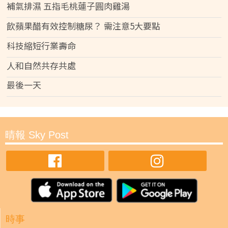
補氣排濕 五指毛桃蓮子圓肉雞湯
飲蘋果醋有效控制糖尿？ 需注意5大要點
科技縮短行業壽命
人和自然共存共處
最後一天
晴報 Sky Post
時事