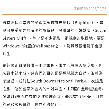
發佈時間: 2023/09/15
擁有綿長海岸綫的英國南部城市布萊頓（Brighton），是
夏日享受陽光與海灘的旅遊點。其毗鄰的七姊妹崖（Seven
Sisters Cliff），除了是不少電影、電視劇的取景地，更是
Windows 7內置的Wallpaper之一，對其景觀絕對不會感
陌生。
布萊頓距離倫敦僅一小時車程，市中心設有大型商場，但
來到南部小城，遊客們的目的都是想親親大自然，沿着海
岸遊逛，或前往South Downs National Park來一次遠足
之旅。位於國家公園內的七姊妹崖，由7座白堊斷崖組成，
恍如7個穿着白衣的女孩並肩而立，最高有175公尺，壯麗
的景觀常被譽為「世界的盡頭」。