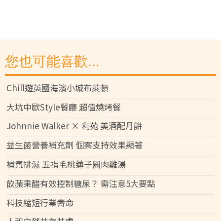
您也可能喜歡...
Chill遊英國海濱小城布萊頓
大坑中歐Style餐廳 超值燒烤餐
Johnnie Walker × 利苑 美酒配月餅
益生菌營養補充劑 個案支持效果顯著
補氣排濕 五指毛桃蓮子圓肉雞湯
飲蘋果醋有效控制糖尿？ 需注意5大要點
科技縮短行業壽命