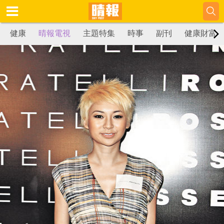
健康
晴報電視
主題特集
時事
副刊
健康財富