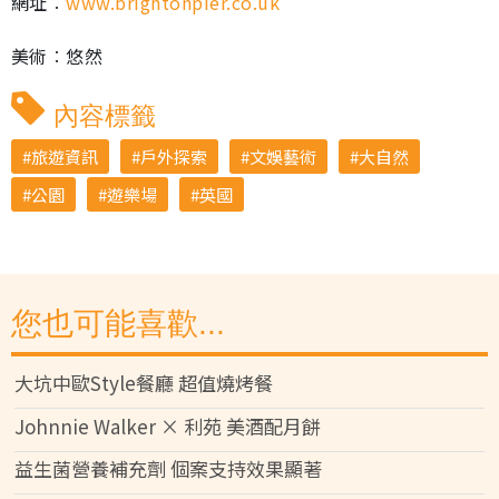
網址︰
www.brightonpier.co.uk
美術︰悠然
內容標籤
旅遊資訊
戶外探索
文娛藝術
大自然
公園
遊樂場
英國
您也可能喜歡...
大坑中歐Style餐廳 超值燒烤餐
Johnnie Walker × 利苑 美酒配月餅
益生菌營養補充劑 個案支持效果顯著