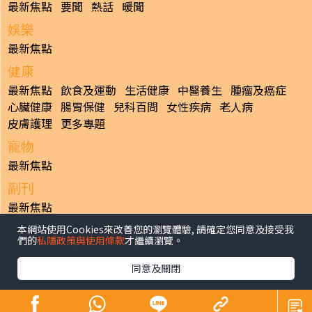
最新焦點
要聞
熱話
暖聞
娛樂
最新焦點
健康
最新焦點
飲食及運動
生活健康
中醫養生
腫瘤及癌症
心臟健康
腸胃保健
兒科百問
女性疾病
老人病
皮膚護理
更多專題
寵物
最新焦點
副刊
最新焦點
本網站使用Cookies來改善您的瀏覽體驗, 請確定您同意及接受我
日報
們的
私隱政策與使用條款
才繼續瀏覽。
揭頁版
港聞
財經/地產
中國/國際
娛樂
Healthy Life
生活副刊
親子/教育
體育
專題/人物
昔日晴報
同意及關閉
香港經濟日報版權所有©2026