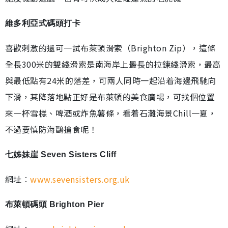
維多利亞式碼頭打卡
喜歡刺激的還可一試布萊頓滑索（Brighton Zip），這條
全長300米的雙綫滑索是南海岸上最長的拉鍊綫滑索，最高
與最低點有24米的落差，可兩人同時一起沿着海邊飛馳向
下滑，其降落地點正好是布萊頓的美食廣場，可找個位置
來一杯雪榚、啤酒或炸魚薯條，看着石灘海景Chill一夏，
不過要慎防海鷗搶食呢！
七姊妹崖 Seven Sisters Cliff
網址︰
www.sevensisters.org.uk
布萊頓碼頭 Brighton Pier