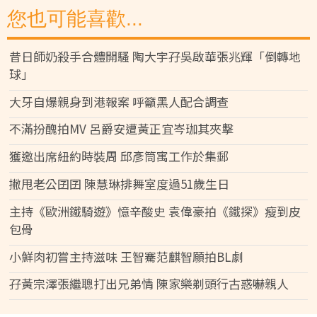
您也可能喜歡...
昔日師奶殺手合體開騷 陶大宇孖吳啟華張兆輝「倒轉地
球」
大牙自爆親身到港報案 呼籲黑人配合調查
不滿扮醜拍MV 呂爵安遭黃正宜岑珈其夾擊
獲邀出席紐約時裝周 邱彥筒寓工作於集郵
撇甩老公囝囝 陳慧琳排舞室度過51歲生日
主持《歐洲鐵騎遊》憶辛酸史 袁偉豪拍《鐵探》瘦到皮
包骨
小鮮肉初嘗主持滋味 王智騫范麒智願拍BL劇
孖黃宗澤張繼聰打出兄弟情 陳家樂剃頭行古惑嚇親人