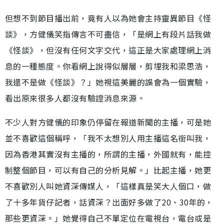
但想不到節目播出前，竟有人以為她會主持靈異節目《怪
談》，方健儀笑指傳言不可盡信，「是網上有段片話我做
《怪談》，但沒有任何文字交代，這正是大家處理網上消
息的一種態度。你看網上說得似層層，剪埋我和梁思浩，
我還不是做《怪談》？」她視這美麗的誤會為一個實驗，
看出原來很多人都沒有驗證消息來源。
不少人對方健儀的印象仍停留在報道新聞的主播，可是她
並不喜歡這個稱呼，「我不太想別人用主播這名銜叫我，
因為香港其實沒有主播的，所謂的主播，外國就有，能控
制整個節目，可以有自己的分析見解。」比起主播，她更
不喜歡別人叫她資深傳媒人，「這樣真是笑大人個口，做
了十多年貨仔記者，話資深？出面好多做了20、30年的，
那些更資深。」她覺得自己不單定位在電視台，電台或是