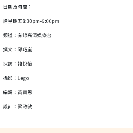
日期及時間：
逢星期五8:30pm-9:00pm
頻道：有線高清娛樂台
撰文：邱巧嵐
採訪：韓悅怡
攝影：Lego
編輯：黃寶恩
設計：梁政敏