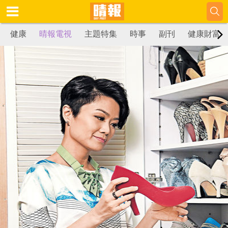
健康
晴報電視
主題特集
時事
副刊
健康財富