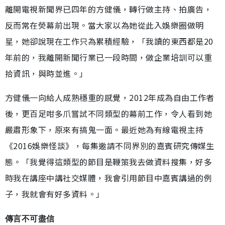
離開電視新聞界已四年的方健儀，轉行做主持、拍廣告，
反而常在熒幕前出現。當大家以為她從此入娛樂圈做明
星，她卻說現在工作只為累積經驗，「我讀的東西都是20
年前的，我離開新聞行業已一段時間，做企業培訓可以重
拾資訊，與時並進。」
方健儀一向給人成熟穩重的感覺，2012年成為自由工作者
後，更百足咁多爪嘗試不同類型的幕前工作，令人看到她
嚴肅形象下，原來有搞鬼一面。最近她為有線電視主持
《2016娛樂怪談》，每集邀請不同界別的嘉賓研究傳媒生
態。「我覺得這類型的節目是鞭策我去做資料搜集，好多
時我在講座中講社交媒體，我會引用節目中嘉賓講過的例
子，我就會有好多資料。」
傳言不可盡信