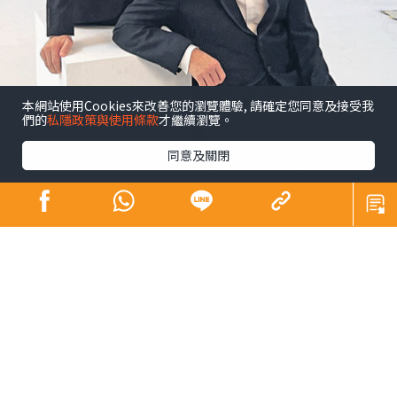
本網站使用Cookies來改善您的瀏覽體驗, 請確定您同意及接受我
們的
私隱政策與使用條款
才繼續瀏覽。
同意及關閉
昔日師奶殺手合體開騷 陶大宇孖吳啟華張兆
輝「倒轉地球」
娛樂
發佈時間: 2023/09/15
陶大宇前日在微博上載與吳啟華、張兆輝拍演唱會海報的
照片，原來三位「師奶殺手」將於11月中合體假佛山開