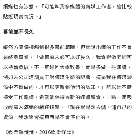
網媒也有涉獵，「可能叫我多媒體的傳媒工作者，會比較
貼近現實情況。」
幕前並不長久
縱然方健儀接觸到很多幕前範疇，但她說出鏡的工作不會
是終身事業，「做幕前未必可以好長久，我覺得做老師可
以持續發展，不一定是回大學教書，而是多做一些演講，
例如去公司培訓員工對傳媒生態的認識，這是我在傳媒漩
渦中不斷做的，才可以更新到他們的認知。」所以她不斷
接受工作邀請，希望能保持最新的媒體觸覺，一點一滴吸
收經驗入滿她的豬仔錢罌，「現在就是想去儲，儲自己的
資源，我想學習這東西是不會停止的。」
《娛樂熱辣辣‧2016娛樂怪談》