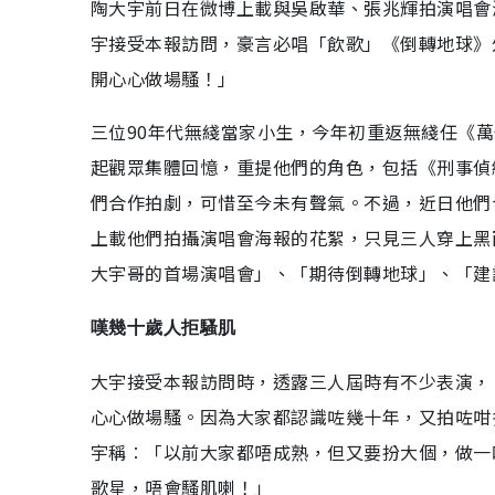
陶大宇前日在微博上載與吳啟華、張兆輝拍演唱會
宇接受本報訪問，豪言必唱「飲歌」《倒轉地球》
開心心做場騷！」
三位90年代無綫當家小生，今年初重返無綫任《萬
起觀眾集體回憶，重提他們的角色，包括《刑事偵
們合作拍劇，可惜至今未有聲氣。不過，近日他們
上載他們拍攝演唱會海報的花絮，只見三人穿上黑
大宇哥的首場演唱會」、「期待倒轉地球」、「建
嘆幾十歲人拒騷肌
大宇接受本報訪問時，透露三人屆時有不少表演，
心心做場騷。因為大家都認識咗幾十年，又拍咗咁
宇稱︰「以前大家都唔成熟，但又要扮大個，做一
歌星，唔會騷肌喇！」