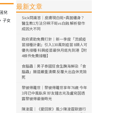
最新文章
困兒
Sick問識答｜皮膚現白斑=真菌纏身？
，子女
醫生教1方法分辨汗斑vs白蝕 解析發作
成因大不同
政府資助免費打針｜新一季度「流感疫
苗接種計劃」引入130萬劑疫苗 8類人可
優先接種 科興疫苗最快月底先到港【附
4條件免費接種】
食腦蟲｜男子泰國狂食生醃海鮮染「食
腦蟲」腸道嚴重潰爛 反覆大出血休克險
死
黎彼得離世｜黎彼得離世享年76歲 今年
3月已中風臥床 好友鍾志光及盧宛茵透
露黎彼得最後時光
陳浚霆｜《愛回家》風少陳浚霆歐遊行