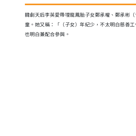
韓劇天后李英愛帶埋龍鳳胎子女鄭承權、鄭承彬（
童。她又稱：「（子女）年紀少，不太明白慈善工
也明白兼配合參與。