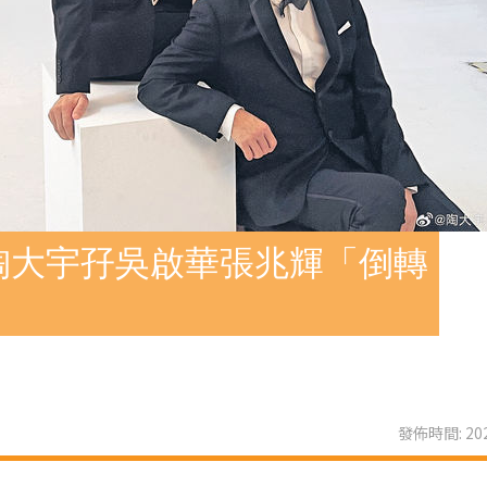
陶大宇孖吳啟華張兆輝「倒轉
發佈時間: 202