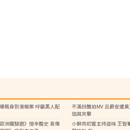
爆親身到港報案 呼籲黑人配
不滿扮醜拍MV 呂爵安遭
珈其夾擊
歐洲鐵騎遊》憶辛酸史 袁偉
小鮮肉初嘗主持滋味 王智