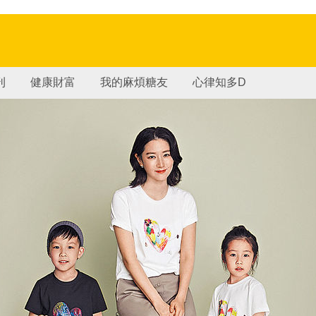
刊
健康財富
我的麻煩糖友
心律知多D