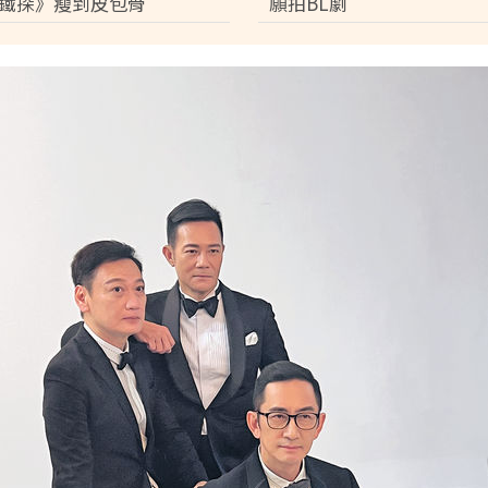
鐵探》瘦到皮包骨
願拍BL劇