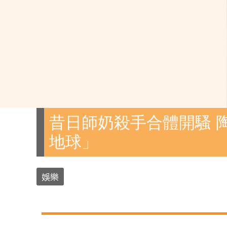
昔日師奶殺手合體開騷 
地球」
娛樂