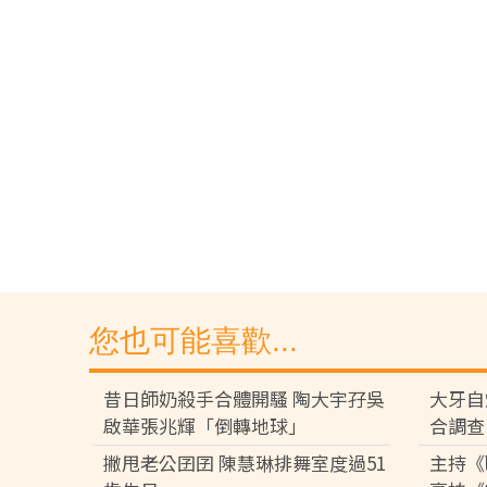
您也可能喜歡...
昔日師奶殺手合體開騷 陶大宇孖吳
大牙自
啟華張兆輝「倒轉地球」
合調查
撇甩老公囝囝 陳慧琳排舞室度過51
主持《