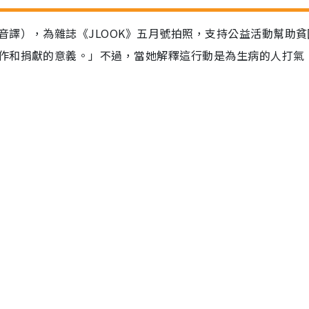
音譯），為雜誌《JLOOK》五月號拍照，支持公益活動幫助貧
作和捐獻的意義。」不過，當她解釋這行動是為生病的人打氣