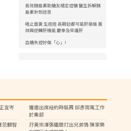
長效胰島素助糖友穩定控糖 醫生拆解胰
島素針劑迷思
唔止面黃 生痘痘 長期攰都可能肝損傷 黃
祥興逆轉肝機能 慶幸及早護肝
血糖失控好傷「心」!
黃正宜岑
獲邀出席紐約時裝周 邱彥筒寓工作
於集郵
騫范麒智
孖黃宗澤張繼聰打出兄弟情 陳家樂