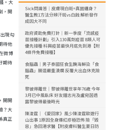
騷。大
Sick問識答｜皮膚現白斑=真菌纏身？
劇，開
醫生教1方法分辨汗斑vs白蝕 解析發作
成因大不同
政府資助免費打針｜新一季度「流感疫
的出現勾
苗接種計劃」引入130萬劑疫苗 8類人可
期待他
優先接種 科興疫苗最快月底先到港【附
4條件免費接種】
在微博
好期待
食腦蟲｜男子泰國狂食生醃海鮮染「食
腦蟲」腸道嚴重潰爛 反覆大出血休克險
死
黎彼得離世｜黎彼得離世享年76歲 今年
3月已中風臥床 好友鍾志光及盧宛茵透
，開開
露黎彼得最後時光
憶？大
陳浚霆｜《愛回家》風少陳浚霆歐遊行
係真正
山出事 1原因全身爆紅疹極恐怖 險「毀
容」急回港求醫【附皮膚科醫生夏日防