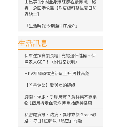
山出事 1原因全身爆紅疹極恐怖 險「毀
容」急回港求醫【附皮膚科醫生夏日防
蟲貼士】
「生活晴報 今期至HIT推介」
生活訊息
保單逆按自製長糧 | 充裕退休儲備 + 保
障家人GET！（附個案說明）
HPV相關頭頸癌新症上升 男性高危
【若善健談】愛與痛的邊緣
胸悶、頭脹、手腳麻痺？黃祥興不靠藥
物 1個月拆走血管炸彈 重拾醒神健康
私密處痕癢、灼痛、異味來襲 Grace教
路：每日1粒解決「私密」問題