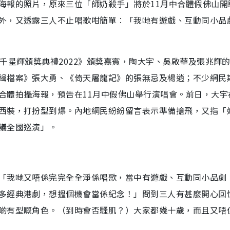
海報的照片，原來三位「師奶殺手」將於11月中合體假佛山開
外，又透露三人不止唱歌咁簡單︰「我哋有遊戲、互動同小品
千星輝頒獎典禮2022》頒獎嘉賓，陶大宇、吳啟華及張兆輝
緝檔案》張大勇、《倚天屠龍記》的張無忌及楊逍；不少網民
合體拍攝海報，預告在11月中假佛山舉行演唱會。前日，大宇
西裝，打扮型到爆。內地網民紛紛留言表示準備搶飛，又指「
議全國巡演」。
「我哋又唔係完完全全淨係唱歌，當中有遊戲、互動同小品劇
多經典港劇，想搵個機會當係紀念！」問到三人有甚麼開心回
啲有型嘅角色。（到時會否騷肌？）大家都幾十歲，而且又唔