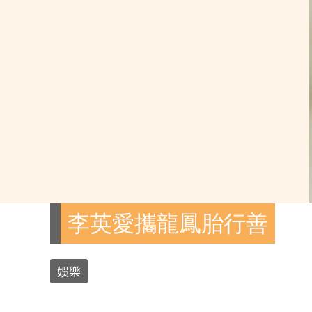
李英愛攜龍鳳胎行善
娛樂