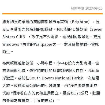
發佈時間: 2023/09/15
擁有綿長海岸綫的英國南部城市布萊頓（Brighton），是
夏日享受陽光與海灘的旅遊點。其毗鄰的七姊妹崖（Seven
Sisters Cliff），除了是不少電影、電視劇的取景地，更是
Windows 7內置的Wallpaper之一，對其景觀絕對不會感
陌生。
布萊頓距離倫敦僅一小時車程，市中心設有大型商場，但
來到南部小城，遊客們的目的都是想親親大自然，沿着海
岸遊逛，或前往South Downs National Park來一次遠足
之旅。位於國家公園內的七姊妹崖，由7座白堊斷崖組成，
恍如7個穿着白衣的女孩並肩而立，最高有175公尺，壯麗
的景觀常被譽為「世界的盡頭」。