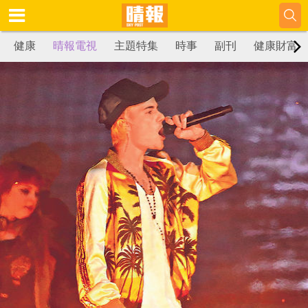
健康
晴報電視
主題特集
時事
副刊
健康財富