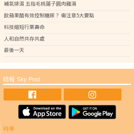
補氣排濕 五指毛桃蓮子圓肉雞湯
飲蘋果醋有效控制糖尿？ 需注意5大要點
科技縮短行業壽命
人和自然共存共處
最後一天
晴報 Sky Post
時事