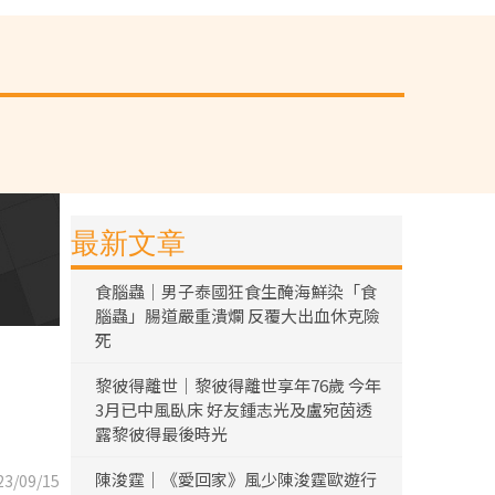
最新文章
食腦蟲｜男子泰國狂食生醃海鮮染「食
腦蟲」腸道嚴重潰爛 反覆大出血休克險
死
黎彼得離世｜黎彼得離世享年76歲 今年
3月已中風臥床 好友鍾志光及盧宛茵透
露黎彼得最後時光
陳浚霆｜《愛回家》風少陳浚霆歐遊行
3/09/15