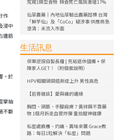
究揭1類型食物 頻食死亡風險激增17%
仙草農藥丨內地仙草驗出農藥超標 台灣
好作
「鮮芋仙」及「CoCo」疑涉事 供應商急
及浸中
澄清：未流入市面
右邊筋
生活訊息
保單逆按自製長糧 | 充裕退休儲備 + 保
障家人GET！（附個案說明）
響。於
HPV相關頭頸癌新症上升 男性高危
【若善健談】愛與痛的邊緣
痙攣抽
胸悶、頭脹、手腳麻痺？黃祥興不靠藥
過不斷
物 1個月拆走血管炸彈 重拾醒神健康
私密處痕癢、灼痛、異味來襲 Grace教
路：每日1粒解決「私密」問題