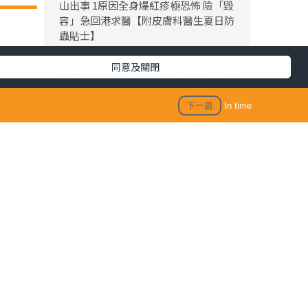
山出事 1原因全身爆紅疹極恐怖 險「毀
容」急回港求醫【附皮膚科醫生夏日防
蟲貼士】
KO脂肪肝｜女子每日食三文治變中度脂
同意及關閉
肪肝 早餐改吃1款食物 半年激減15磅逆
轉脂肪肝
下一篇
In time
折壽食物｜大量常見食品上榜！ 美國研
究揭1類型食物 頻食死亡風險激增17%
仙草農藥丨內地仙草驗出農藥超標 台灣
「鮮芋仙」及「CoCo」疑涉事 供應商急
澄清：未流入市面
生活訊息
保單逆按自製長糧 | 充裕退休儲備 + 保
障家人GET！（附個案說明）