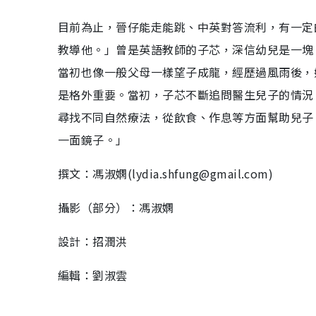
目前為止，晉仔能走能跳、中英對答流利，有一定
教導他。」曾是英語教師的子芯，深信幼兒是一塊
當初也像一般父母一樣望子成龍，經歷過風雨後，
是格外重要。當初，子芯不斷追問醫生兒子的情況
尋找不同自然療法，從飲食、作息等方面幫助兒子
一面鏡子。」
撰文：馮淑嫻(lydia.shfung@gmail.com)
攝影（部分）：馮淑嫻
設計：招潤洪
編輯：劉淑雲