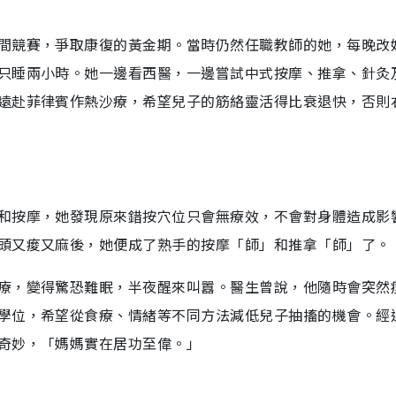
間競賽，爭取康復的黃金期。當時仍然任職教師的她，每晚改
只睡兩小時。她一邊看西醫，一邊嘗試中式按摩、推拿、針灸
遠赴菲律賓作熱沙療，希望兒子的筋絡靈活得比衰退快，否則
和按摩，她發現原來錯按穴位只會無療效，不會對身體造成影
頭又痠又麻後，她便成了熟手的按摩「師」和推拿「師」了。
療，變得驚恐難眠，半夜醒來叫囂。醫生曾說，他隨時會突然
學位，希望從食療、情緒等不同方法減低兒子抽搐的機會。經
奇妙，「媽媽實在居功至偉。」