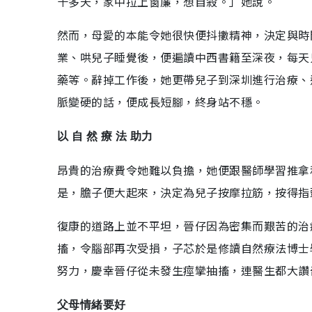
十多天，家中拉上窗簾，想自殺。」她說。
然而，母愛的本能令她很快便抖擻精神，決定與時
業、哄兒子睡覺後，便遍讀中西書籍至深夜，每天
藥等。辭掉工作後，她更帶兒子到深圳進行治療、
脈變硬的話，便成長短腳，終身站不穩。
以 自 然 療 法 助力
昂貴的治療費令她難以負擔，她便跟醫師學習推拿
是，膽子便大起來，決定為兒子按摩拉筋，按得指
復康的道路上並不平坦，晉仔因為密集而艱苦的治
搐，令腦部再次受損，子芯於是修讀自然療法博士
努力，慶幸晉仔從未發生痙攣抽搐，連醫生都大讚
父母情緒要好