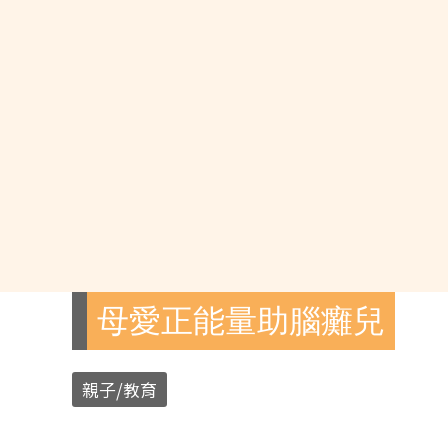
母愛正能量助腦癱兒
親子/教育