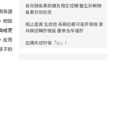
長效胰島素助糖友穩定控糖 醫生拆解胰
用英語
島素針劑迷思
，她說
唔止面黃 生痘痘 長期攰都可能肝損傷 黃
情緒更
祥興逆轉肝機能 慶幸及早護肝
，反而
血糖失控好傷「心」!
孩子的