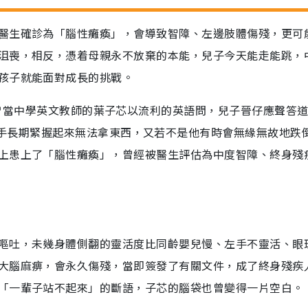
醫生確診為「腦性癱瘓」，會導致智障、左邊肢體傷殘，更可
沮喪，相反，憑着母親永不放棄的本能，兒子今天能走能跳，
孩子就能面對成長的挑戰。
ayground？」曾當中學英文教師的葉子芯以流利的英語問，兒子晉仔應聲答
」若不是小孩子的左手長期緊握起來無法拿東西，又若不是他有時會無緣無故地跌
上患上了「腦性癱瘓」，曾經被醫生評估為中度智障、終身殘
嘔吐，未幾身體側翻的靈活度比同齡嬰兒慢、左手不靈活、眼
大腦麻痹，會永久傷殘，當即簽發了有關文件，成了終身殘疾
「一輩子站不起來」的斷語，子芯的腦袋也曾變得一片空白。