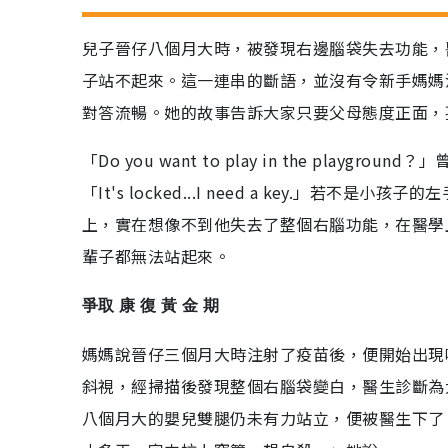
兒子晉仔八個月大時，被發現右邊腦袋失去功能，
子站不起來。這一連串的斷語，並沒有令新手媽媽
對答流暢。她的故事告訴大家只要父母態度正面，
「Do you want to play in the pl
「It's locked...I need a key.
上，實在想像不到他失去了整個右腦功能，在醫學
輩子都無法站起來。
爭取 康 復 黃 金 期
媽媽說晉仔三個月大時注射了疫苗後，便開始出現
斜視，經掃描後發現整個右腦袋變白，醫生診斷為
八個月大的嬰兒雙腿仍未有力站立，便被醫生下了