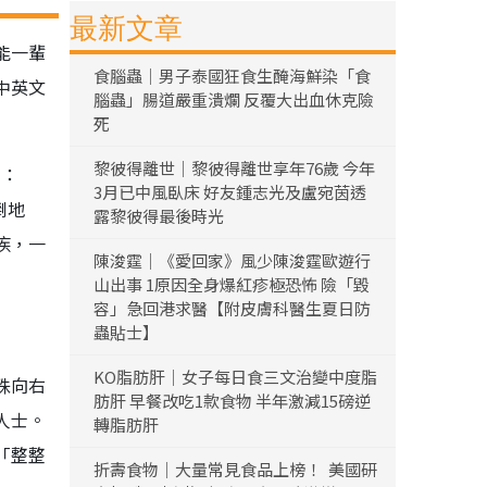
最新文章
能一輩
食腦蟲｜男子泰國狂食生醃海鮮染「食
中英文
腦蟲」腸道嚴重潰爛 反覆大出血休克險
死
黎彼得離世｜黎彼得離世享年76歲 今年
道：
3月已中風臥床 好友鍾志光及盧宛茵透
倒地
露黎彼得最後時光
疾，一
陳浚霆｜《愛回家》風少陳浚霆歐遊行
山出事 1原因全身爆紅疹極恐怖 險「毀
容」急回港求醫【附皮膚科醫生夏日防
蟲貼士】
KO脂肪肝｜女子每日食三文治變中度脂
珠向右
肪肝 早餐改吃1款食物 半年激減15磅逆
人士。
轉脂肪肝
「整整
折壽食物｜大量常見食品上榜！ 美國研