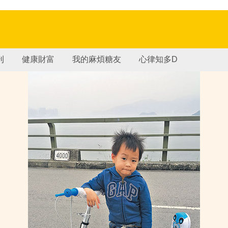
刊
健康財富
我的麻煩糖友
心律知多D