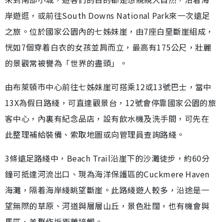
岸遊逛，或前往South Downs National Park來一次遠足
之旅。位於國家公園內的七姊妹崖，由7座白堊斷崖組成，
恍如7個穿着白衣的女孩並肩而立，最高有175公尺，壯麗
的景觀常被譽為「世界的盡頭」。
由布萊頓市中心前往七姊妹崖可搭乘12或13號巴士，當中
13X為假日路綫，可直達觀景台，12號會停靠國家公園的旅
客中心，內裏有紀念品店，設有飲水機及洗手間，可先在
此整理補給裝備、索取地圖或向管理員查詢路綫。
3條遠足路綫中，Beach Trail沿崖下的沙灘徒步，約60分
鐘可抵達河流出口、現為海洋保護區的Cuckmere Haven
海灘，隔着海岸綫眺望斷崖。此路綫遊人較多，沿途是一
望無際的草原、河道與層層山丘，景色壯闊，也有機會與
馬匹、羊群作近距離接觸。