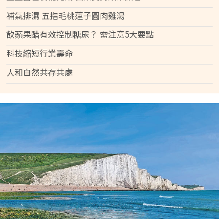
補氣排濕 五指毛桃蓮子圓肉雞湯
飲蘋果醋有效控制糖尿？ 需注意5大要點
科技縮短行業壽命
人和自然共存共處