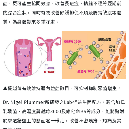
菌，更可產生協同效應，改善長痘痘、情緒不穩等經期前
的綜合症狀，同時有效改善舒緩排便不順及腸胃敏感等體
質，為身體帶來多重好處。
▲蔓越莓有效維持體內益菌數目，可抑制抑制惡菌增生。
Dr. Nigel Plummer所研發之Lab4®益生菌配方，蘊含加氏
乳酸菌、高濃度蔓越莓3600及維他命B6等成分，能將黏附
於尿道牆壁上的惡菌逐一帶走，改善私密痕癢、灼痛及異