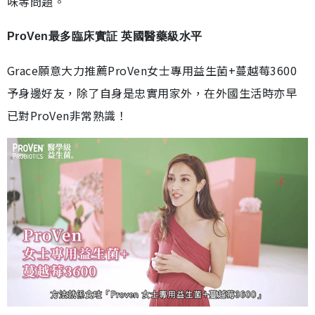
味等問題。
ProVen最多臨床實証 英國醫藥級水平
Grace願意大力推薦ProVen女士專用益生菌+蔓越莓3600
予身邊好友，除了自身是忠實用家外，在外國生活時亦早
已對ProVen非常熟識！