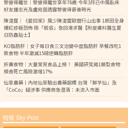
黎彼得離世｜黎彼得離世享年76歲 今年3月已中風臥床
好友鍾志光及盧宛茵透露黎彼得最後時光
陳浚霆｜《愛回家》風少陳浚霆歐遊行山出事 1原因全身
爆紅疹極恐怖 險「毀容」急回港求醫【附皮膚科醫生夏
日防蟲貼士】
KO脂肪肝｜女子每日食三文治變中度脂肪肝 早餐改吃1
款食物 半年激減15磅逆轉脂肪肝
折壽食物｜大量常見食品上榜！ 美國研究揭1類型食物
頻食死亡風險激增17%
仙草農藥丨內地仙草驗出農藥超標 台灣「鮮芋仙」及
「CoCo」疑涉事 供應商急澄清：未流入市面
晴報 Sky Post