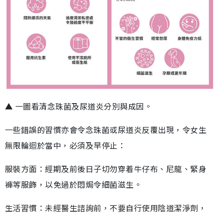
▲ 一圖看清念珠菌及尿道炎分別與成因。
一些錯誤的習慣亦會令念珠菌或尿道炎反覆出現，令女生
無限輪迴於當中，必須及早停止：
服裝方面：經期及前後日子切勿穿着牛仔布、尼龍、緊身
褲等服飾，以免過於悶焗令細菌滋生。
生活習慣：未經醫生諮詢前，不要自行使用陰道潔淨劑，