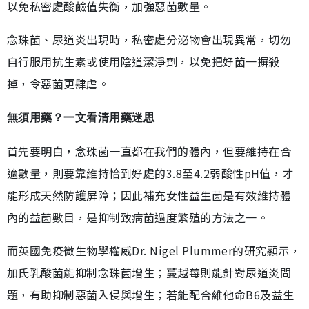
以免私密處酸鹼值失衡，加強惡菌數量。
念珠菌、尿道炎出現時，私密處分泌物會出現異常，切勿
自行服用抗生素或使用陰道潔淨劑，以免把好菌一摒殺
掉，令惡菌更肆虐。
無須用藥？一文看清用藥迷思
首先要明白，念珠菌一直都在我們的體內，但要維持在合
適數量，則要靠維持恰到好處的3.8至4.2弱酸性pH值，才
能形成天然防護屏障；因此補充女性益生菌是有效維持體
內的益菌數目，是抑制致病菌過度繁殖的方法之一。
而英國免疫微生物學權威Dr. Nigel Plummer的研究顯示，
加氏乳酸菌能抑制念珠菌增生；蔓越莓則能針對尿道炎問
題，有助抑制惡菌入侵與增生；若能配合維他命B6及益生