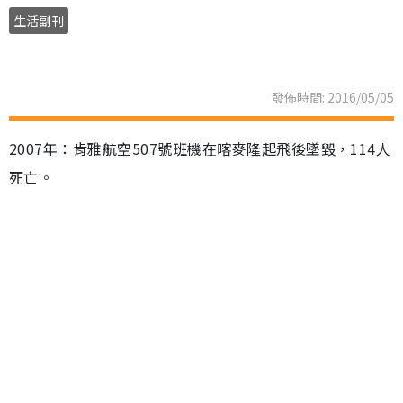
生活副刊
發佈時間: 2016/05/05
2007年：肯雅航空507號班機在喀麥隆起飛後墜毀，114人
死亡。