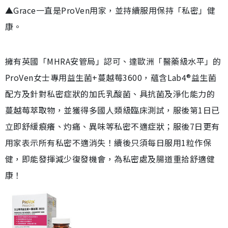
▲Grace一直是ProVen用家，並持續服用保持「私密」健
康。
擁有英國「MHRA安管局」認可、達歐洲「醫藥級水平」的
ProVen女士專用益生菌+蔓越莓3600，蘊含Lab4®益生菌
配方及針對私密症狀的加氏乳酸菌、具抗菌及淨化能力的
蔓越莓萃取物，並獲得多國人類級臨床測試，服後第1日已
立即舒緩痕癢、灼痛、異味等私密不適症狀；服後7日更有
用家表示所有私密不適消失！續後只須每日服用1粒作保
健，即能發揮減少復發機會，為私密處及腸道重拾舒適健
康！