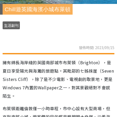
Chill遊英國海濱小城布萊頓
生活副刊
發佈時間: 2023/09/15
擁有綿長海岸綫的英國南部城市布萊頓（Brighton），是
夏日享受陽光與海灘的旅遊點。其毗鄰的七姊妹崖（Seven
Sisters Cliff），除了是不少電影、電視劇的取景地，更是
Windows 7內置的Wallpaper之一，對其景觀絕對不會感
陌生。
布萊頓距離倫敦僅一小時車程，市中心設有大型商場，但
來到南部小城，遊客們的目的都是想親親大自然，沿着海