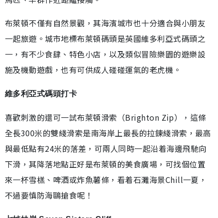
布萊頓不僅有自然景觀，其海濱城市也十分適合與小朋友
一起旅遊。城市地標布萊頓碼頭是英國維多利亞式碼頭之
一，有不少食肆、特色小店，以及類似冒險樂園的遊樂設
施及機動遊戲，也有可供成人碰碰運氣的老虎機。
維多利亞式碼頭打卡
喜歡刺激的還可一試布萊頓滑索（Brighton Zip），這條
全長300米的雙綫滑索是南海岸上最長的拉鍊綫滑索，最高
與最低點有24米的落差，可兩人同時一起沿着海邊飛馳向
下滑，其降落地點正好是布萊頓的美食廣場，可找個位置
來一杯雪榚、啤酒或炸魚薯條，看着石灘海景Chill一夏，
不過要慎防海鷗搶食呢！