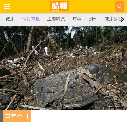
健康
晴報電視
主題特集
時事
副刊
健康財富
當年今日