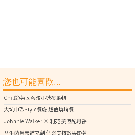
您也可能喜歡...
Chill遊英國海濱小城布萊頓
大坑中歐Style餐廳 超值燒烤餐
Johnnie Walker × 利苑 美酒配月餅
益生菌營養補充劑 個案支持效果顯著