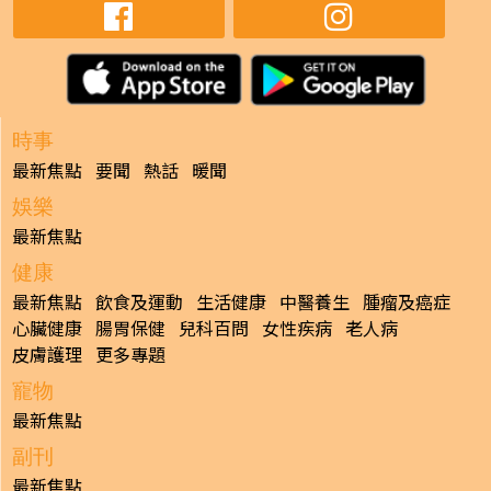
時事
最新焦點
要聞
熱話
暖聞
娛樂
最新焦點
健康
最新焦點
飲食及運動
生活健康
中醫養生
腫瘤及癌症
心臟健康
腸胃保健
兒科百問
女性疾病
老人病
皮膚護理
更多專題
寵物
最新焦點
副刊
最新焦點