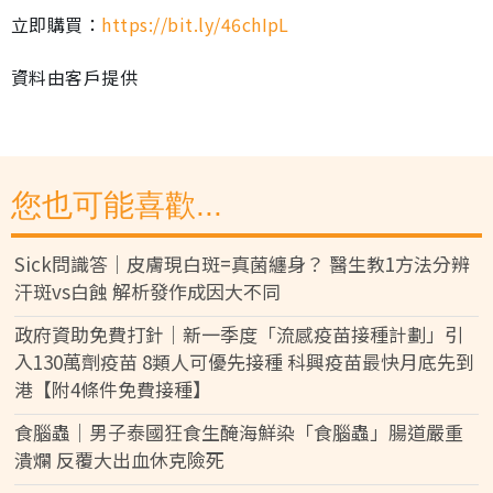
立即購買：
https://bit.ly/46chIpL
資料由客戶提供
您也可能喜歡...
Sick問識答｜皮膚現白斑=真菌纏身？ 醫生教1方法分辨
汗斑vs白蝕 解析發作成因大不同
政府資助免費打針｜新一季度「流感疫苗接種計劃」引
入130萬劑疫苗 8類人可優先接種 科興疫苗最快月底先到
港【附4條件免費接種】
食腦蟲｜男子泰國狂食生醃海鮮染「食腦蟲」腸道嚴重
潰爛 反覆大出血休克險死