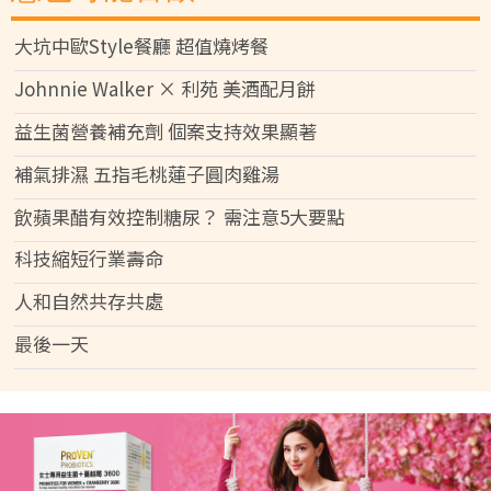
大坑中歐Style餐廳 超值燒烤餐
Johnnie Walker × 利苑 美酒配月餅
益生菌營養補充劑 個案支持效果顯著
補氣排濕 五指毛桃蓮子圓肉雞湯
飲蘋果醋有效控制糖尿？ 需注意5大要點
科技縮短行業壽命
人和自然共存共處
最後一天