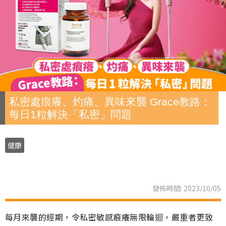
私密處痕癢、灼痛、異味來襲 Grace教路：
每日1粒解決「私密」問題
健康
發佈時間: 2023/10/05
每月來襲的經期，令私密敏感痕癢無限輪迴，嚴重者更致