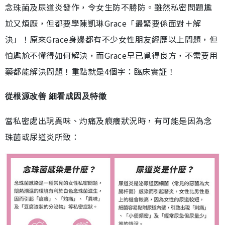
念珠菌及尿道炎發作，令女生防不勝防。雖然私密問題尷
尬又煩厭，但都要學陳凱琳Grace「最緊要係面對＋解
決」！原來Grace身邊都有不少女性朋友經歷以上問題，但
怕尷尬不懂得如何解決，而Grace早已覓得良方，不需要用
藥都能解決問題！重點就是4個字：臨床實証！
從根源改善 細看成因及特徵
當私密處出現異味、灼痛及痕癢狀況時，有可能是因為念
珠菌或尿道炎所致：