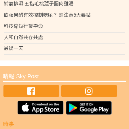
補氣排濕 五指毛桃蓮子圓肉雞湯
飲蘋果醋有效控制糖尿？ 需注意5大要點
科技縮短行業壽命
人和自然共存共處
最後一天
晴報 Sky Post
時事