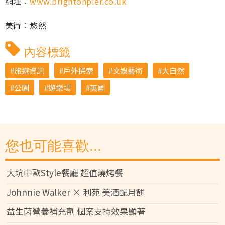
網址︰
www.brightonpier.co.uk
美術︰悠然
內容標籤
旅遊資訊
戶外探索
文娛藝術
大自然
公園
遊樂場
英國
您也可能喜歡...
大坑中歐Style餐廳 超值燒烤餐
Johnnie Walker × 利苑 美酒配月餅
益生菌營養補充劑 個案支持效果顯著