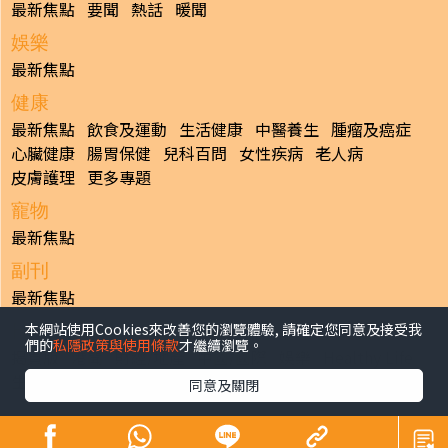
最新焦點
要聞
熱話
暖聞
娛樂
最新焦點
健康
最新焦點
飲食及運動
生活健康
中醫養生
腫瘤及癌症
心臟健康
腸胃保健
兒科百問
女性疾病
老人病
皮膚護理
更多專題
寵物
最新焦點
副刊
最新焦點
本網站使用Cookies來改善您的瀏覽體驗, 請確定您同意及接受我
日報
們的
私隱政策與使用條款
才繼續瀏覽。
揭頁版
港聞
財經/地產
中國/國際
娛樂
Healthy Life
生活副刊
親子/教育
體育
專題/人物
昔日晴報
同意及關閉
香港經濟日報版權所有©2026