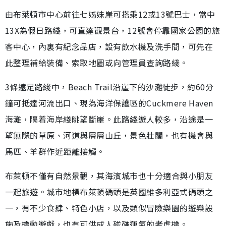
由布萊頓市中心前往七姊妹崖可搭乘12或13號巴士，當中
13X為假日路綫，可直達觀景台，12號會停靠國家公園的旅
客中心，內裏有紀念品店，設有飲水機及洗手間，可先在
此整理補給裝備、索取地圖或向管理員查詢路綫。
3條遠足路綫中，Beach Trail沿崖下的沙灘徒步，約60分
鐘可抵達河流出口、現為海洋保護區的Cuckmere Haven
海灘，隔着海岸綫眺望斷崖。此路綫遊人較多，沿途是一
望無際的草原、河道與層層山丘，景色壯闊，也有機會與
馬匹、羊群作近距離接觸。
布萊頓不僅有自然景觀，其海濱城市也十分適合與小朋友
一起旅遊。城市地標布萊頓碼頭是英國維多利亞式碼頭之
一，有不少食肆、特色小店，以及類似冒險樂園的遊樂設
施及機動遊戲，也有可供成人碰碰運氣的老虎機。