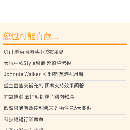
您也可能喜歡...
Chill遊英國海濱小城布萊頓
大坑中歐Style餐廳 超值燒烤餐
Johnnie Walker × 利苑 美酒配月餅
益生菌營養補充劑 個案支持效果顯著
補氣排濕 五指毛桃蓮子圓肉雞湯
飲蘋果醋有效控制糖尿？ 需注意5大要點
科技縮短行業壽命