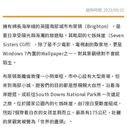
發佈時間: 2023/09/15
擁有綿長海岸綫的英國南部城市布萊頓（Brighton），是
夏日享受陽光與海灘的旅遊點。其毗鄰的七姊妹崖（Seven
Sisters Cliff），除了是不少電影、電視劇的取景地，更是
Windows 7內置的Wallpaper之一，對其景觀絕對不會感
陌生。
布萊頓距離倫敦僅一小時車程，市中心設有大型商場，但
來到南部小城，遊客們的目的都是想親親大自然，沿着海
岸遊逛，或前往South Downs National Park來一次遠足
之旅。位於國家公園內的七姊妹崖，由7座白堊斷崖組成，
恍如7個穿着白衣的女孩並肩而立，最高有175公尺，壯麗
的景觀常被譽為「世界的盡頭」。