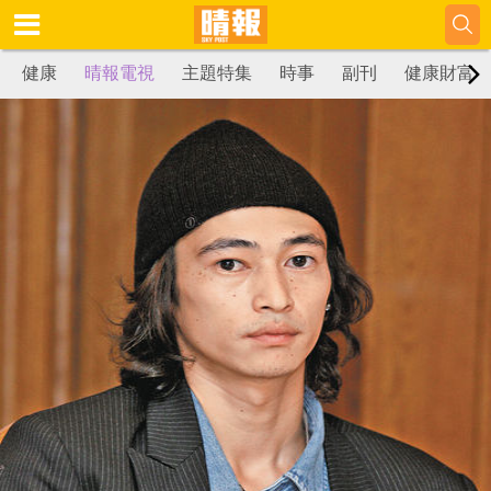
健康
晴報電視
主題特集
時事
副刊
健康財富