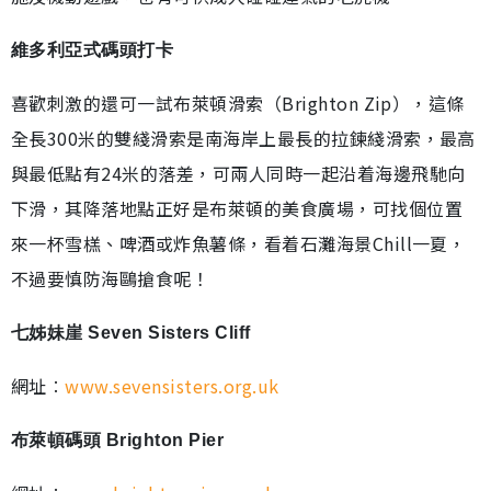
維多利亞式碼頭打卡
喜歡刺激的還可一試布萊頓滑索（Brighton Zip），這條
全長300米的雙綫滑索是南海岸上最長的拉鍊綫滑索，最高
與最低點有24米的落差，可兩人同時一起沿着海邊飛馳向
下滑，其降落地點正好是布萊頓的美食廣場，可找個位置
來一杯雪榚、啤酒或炸魚薯條，看着石灘海景Chill一夏，
不過要慎防海鷗搶食呢！
七姊妹崖 Seven Sisters Cliff
網址︰
www.sevensisters.org.uk
布萊頓碼頭 Brighton Pier