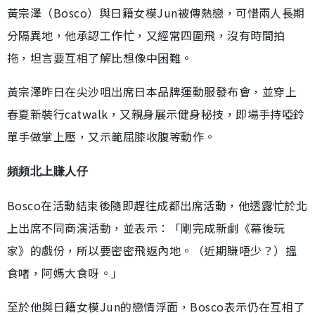
黃宗澤（Bosco）與日籍女模Jun被傳熱戀，可惜兩人長期
分隔異地，他承認工作忙，又經常四圍飛，沒有時間拍
拖，坦言要互相了解比想像中困難。
黃宗澤昨日在尖沙咀出席日本品牌運動服發布會，並穿上
春夏新裝行catwalk，又親身展示健身秘技，即場手持啞鈴
單手做掌上壓，又示範屈膝收腹等動作。
頻頻北上賺人仔
Bosco在活動結束後隨即趕往成都出席活動，他透露忙於北
上出席不同商演活動，並表示：「剛完成新劇《幕後玩
家》的戲份，所以要密密飛返內地。（近期賺唔少？）搵
食啫，阿媽大食呀。」
至於他與日籍女模Jun的戀情浮面，Bosco表示仍在互相了