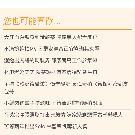
您也可能喜歡...
大牙自爆親身到港報案 呼籲黑人配合調查
不滿扮醜拍MV 呂爵安遭黃正宜岑珈其夾擊
獲邀出席紐約時裝周 邱彥筒寓工作於集郵
撇甩老公囝囝 陳慧琳排舞室度過51歲生日
主持《歐洲鐵騎遊》憶辛酸史 袁偉豪拍《鐵探》瘦到皮
包骨
小鮮肉初嘗主持滋味 王智騫范麒智願拍BL劇
孖黃宗澤張繼聰打出兄弟情 陳家樂剃頭行古惑嚇親人
苦等兩年推出Solo 林智樂恨奪新人獎