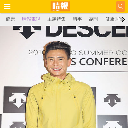
健康
晴報電視
主題特集
時事
副刊
健康財富