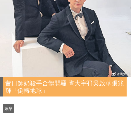
昔日師奶殺手合體開騷 陶大宇孖吳啟華張兆
輝「倒轉地球」
娛樂