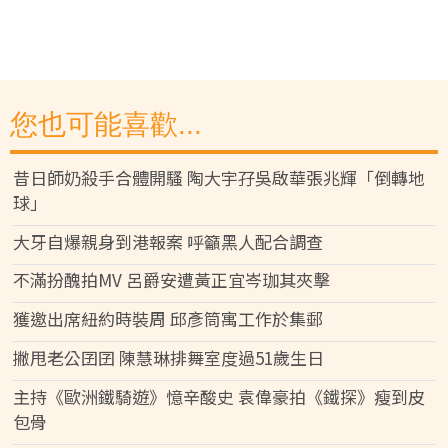
您也可能喜歡...
昔日師奶殺手合體開騷 陶大宇孖吳啟華張兆輝「倒轉地
球」
大牙自爆親身到港報案 呼籲黑人配合調查
不滿扮醜拍MV 呂爵安遭黃正宜岑珈其夾擊
獲邀出席紐約時裝周 邱彥筒寓工作於集郵
撇甩老公囝囝 陳慧琳排舞室度過51歲生日
主持《歐洲鐵騎遊》憶辛酸史 袁偉豪拍《鐵探》瘦到皮
包骨