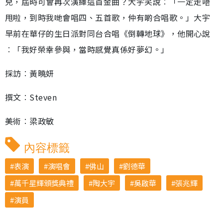
兒，屆時可會再次演繹這首金曲？大宇笑說︰「一定走唔
甩啦，到時我哋會唱四、五首歌，仲有啲合唱歌。」大宇
早前在華仔的生日派對同台合唱《倒轉地球》，他開心說
︰「我好榮幸參與，當時感覺真係好夢幻。」
採訪︰黃曉妍
撰文︰Steven
美術︰梁政敏
內容標籤
表演
演唱會
佛山
劉德華
萬千星輝頒獎典禮
陶大宇
吳啟華
張兆輝
演員