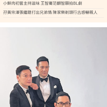
小鮮肉初嘗主持滋味 王智騫范麒智願拍BL劇
孖黃宗澤張繼聰打出兄弟情 陳家樂剃頭行古惑嚇親人