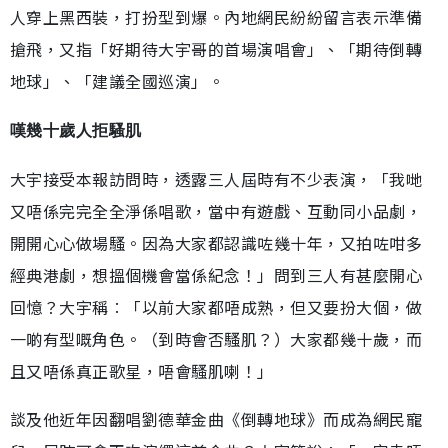
人穿上黑西裝，打扮型到爆。內地網民紛紛留言表示準備
搶飛，又指「好期待大宇哥的首場演唱會」、「期待倒轉
地球」、「建議全國巡演」。
嘆幾十歲人拒騷肌
大宇接受本報訪問時，透露三人屆時有不少表演，「我哋
又唔係完完全全淨係唱歌，當中有遊戲、互動同小品劇，
開開心心做場騷。因為大家都認識咗幾十年，又拍咗咁多
經典港劇，想搵個機會當係紀念！」問到三人有甚麼開心
回憶？大宇稱︰「以前大家都唔成熟，但又要扮大個，做
一啲有型嘅角色。（到時會否騷肌？）大家都幾十歲，而
且又唔係真正歌星，唔會騷肌喇！」
談及他近年因翻唱劉德華金曲《倒轉地球》而成為網民寵