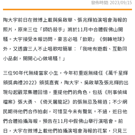
發佈時間: 2023/09/15
陶大宇前日在微博上載與吳啟華、張兆輝拍演唱會海報的
照片，原來三位「師奶殺手」將於11月中合體假佛山開
騷。大宇接受本報訪問，豪言必唱「飲歌」《倒轉地球》
外，又透露三人不止唱歌咁簡單︰「我哋有遊戲、互動同
小品劇，開開心心做場騷！」
三位90年代無綫當家小生，今年初重返無綫任《萬千星輝
頒獎典禮2022》頒獎嘉賓，陶大宇、吳啟華及張兆輝的出
現勾起觀眾集體回憶，重提他們的角色，包括《刑事偵緝
檔案》張大勇、《倚天屠龍記》的張無忌及楊逍；不少網
民期待他們合作拍劇，可惜至今未有聲氣。不過，近日他
們合體拍攝海報，預告在11月中假佛山舉行演唱會。前
日，大宇在微博上載他們拍攝演唱會海報的花絮，只見三