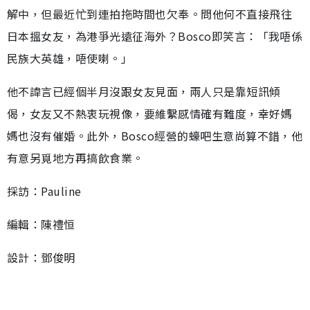
解中，但最近忙到連拍拖時間也欠奉。問他何不直接飛往
日本搵女友，為港爭光遠征海外？Bosco即笑言：「我唔係
民族大英雄，唔使喇。」
他不諱言已經個半月沒跟女友見面，兩人只是靠短訊傾
偈，女友又不熱衷玩視像，要維繫感情確有難度，幸好媽
媽也沒有催婚。此外，Bosco經營的蠔吧生意尚算不錯，他
有意另覓地方再搞飲食業。
採訪：Pauline
編輯：陳禮恒
設計：鄧俊明