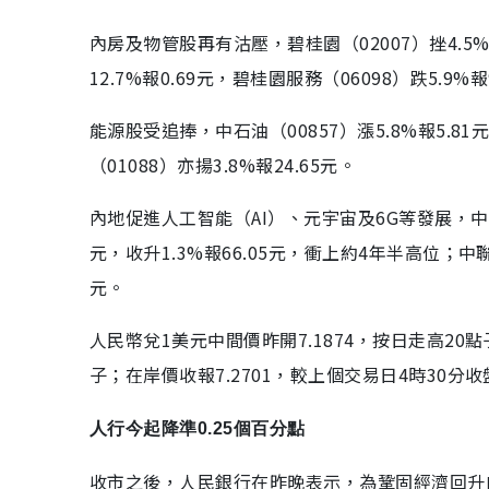
內房及物管股再有沽壓，碧桂園（02007）挫4.5%報1
12.7%報0.69元，碧桂園服務（06098）跌5.9
能源股受追捧，中石油（00857）漲5.8%報5.8
（01088）亦揚3.8%報24.65元。
內地促進人工智能（AI）、元宇宙及6G等發展，中資
元，收升1.3%報66.05元，衝上約4年半高位；中聯通（
元。
人民幣兌1美元中間價昨開7.1874，按日走高20
子；在岸價收報7.2701，較上個交易日4時30分
人行今起降準0.25個百分點
收市之後，人民銀行在昨晚表示，為鞏固經濟回升