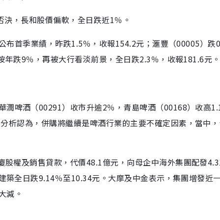
式否決，長和股價偏軟，全日跌近1％。
布首季業績，昨跌1.5％，收報154.2元；滙豐（00005）跌0
按年跌9％，再被大行看淡前景，全日跌2.3％，收報181.6元
啤酒（00291）收市升逾2％，青島啤酒（00168）收高1.
％。有分析認為，併購將繼續是啤酒行業的主要不確定因素，當中
股權及銷售貸款，代價48.1億元，向母企中海外集團配發4.3
建築全日跌9.14％至10.34元。大摩及中金表示，集團增發近
大減。