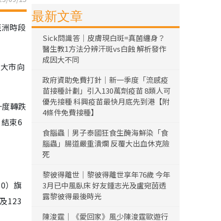
最新文章
亞洲時段
Sick問識答｜皮膚現白斑=真菌纏身？
醫生教1方法分辨汗斑vs白蝕 解析發作
成因大不同
令大市向
政府資助免費打針｜新一季度「流感疫
苗接種計劃」引入130萬劑疫苗 8類人可
優先接種 科興疫苗最快月底先到港【附
一度轉跌
4條件免費接種】
，結束6
食腦蟲｜男子泰國狂食生醃海鮮染「食
腦蟲」腸道嚴重潰爛 反覆大出血休克險
死
黎彼得離世｜黎彼得離世享年76歲 今年
10）旗
3月已中風臥床 好友鍾志光及盧宛茵透
露黎彼得最後時光
及123
陳浚霆｜《愛回家》風少陳浚霆歐遊行