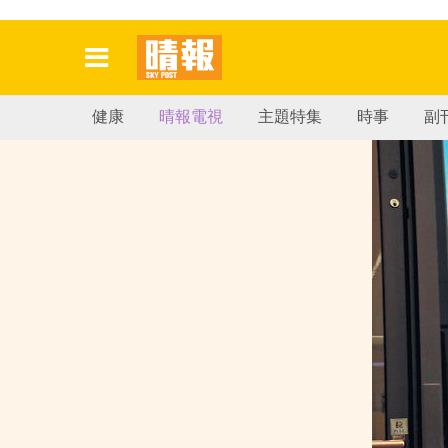
健康
晴報電視
主題特集
時事
副