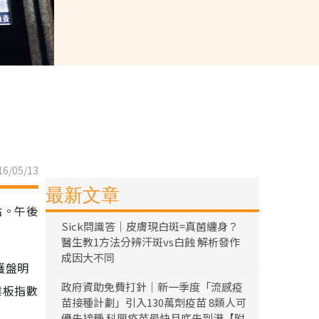
6/05/13
最新文章
點。午後
Sick問識答｜皮膚現白斑=真菌纏身？
醫生教1方法分辨汗斑vs白蝕 解析發作
成因大不同
護盤明
政府資助免費打針｜新一季度「流感疫
業板指數
苗接種計劃」引入130萬劑疫苗 8類人可
優先接種 科興疫苗最快月底先到港【附