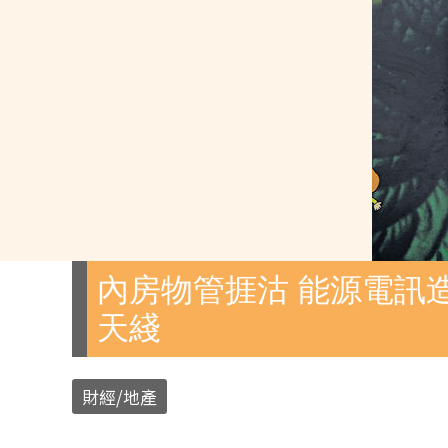
內房物管捱沽 能源電訊造
天綫
財經/地產