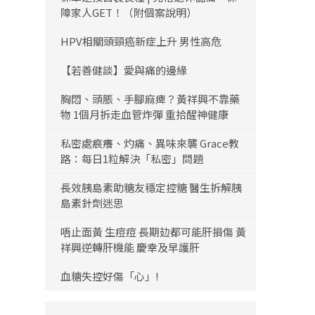
障家人GET！（附個案說明）
HPV相關頭頸癌新症上升 男性高危
【若善健談】愛與痛的邊緣
胸悶、頭脹、手腳麻痺？黃祥興不靠藥
物 1個月拆走血管炸彈 重拾醒神健康
私密處痕癢、灼痛、異味來襲 Grace教
路：每日1粒解決「私密」問題
長效胰島素助糖友穩定控糖 醫生拆解胰
島素針劑迷思
唔止面黃 生痘痘 長期攰都可能肝損傷 黃
祥興逆轉肝機能 慶幸及早護肝
血糖失控好傷「心」!