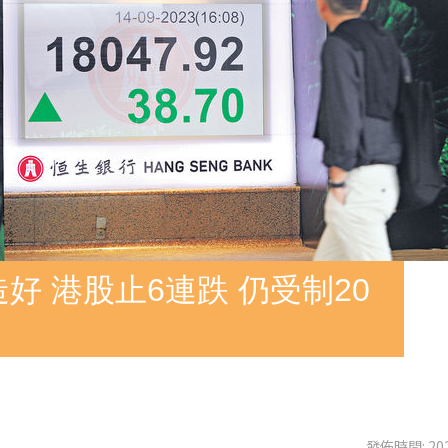
好 港股止6連跌 仍受制20
發佈時間: 202