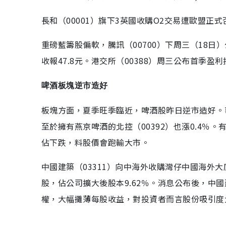
長和（00001）旗下3英國收購O2交易遭歐盟正
重磅藍籌股偏軟，騰訊（00700）下周三（18日）公
收報47.8元。港交所（00388）周三公布首季盈利
啤酒板塊逆市造好
板塊方面，夏季旺季臨近，啤酒股昨日逆市造好。華潤
至於擁有燕京啤酒的北控（00392）也漲0.4
佔下跌，料股價會跑輸大市。
中國建築（03311）向中海外收購灣仔中國海外大廈
股，佔公司擴大後股本9.62％。消息公布後，中國
權，大幅攤薄每股收益，對投資者而言股份吸引度