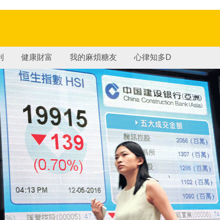
刊
健康財富
我的麻煩糖友
心律知多D