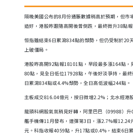
隔晚美國公布的8月份通脹數據稍高於預期，但市
造好，港股昨跟隨高開後曾倒跌，最終微升38點報1
恒指雖結束6日累瀉834點的頹勢，但仍受制於2
上破僵局。
港股昨高開92點報18101點，早段最多漲164點，
80點，見全日低位17928點，午後好淡爭持，最終
日累瀉834點或4.4%頹勢，全日高低波幅244點。
主板成交816.04億元，按日微增2.2%；北水經
龍頭科網股氣氛稍見好轉，阿里巴巴（09988）升0.4
艦手機傳11月發布，連彈第3日，漲2.7%報12.24元
元。科指收報4059點，升17點或0.4%，結束6日累