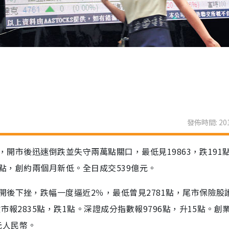
發佈時間: 201
位，開市後迅速倒跌並失守兩萬點關口，最低見19863，跌191
15點，創約兩個月新低。全日成交539億元。
後下挫，跌幅一度逼近2％，最低曾見2781點，尾市保險股
市報2835點，跌1點。深證成分指數報9796點，升15點。創
億元人民幣。