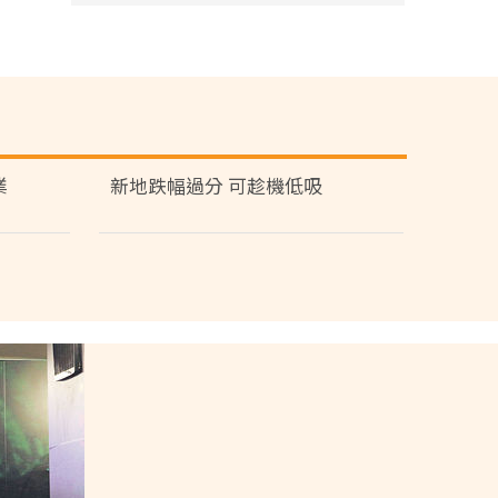
業
新地跌幅過分 可趁機低吸