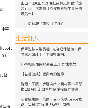
山出事 1原因全身爆紅疹極恐怖 險「毀
容」急回港求醫【附皮膚科醫生夏日防
）瀉
蟲貼士】
「生活晴報 今期至HIT推介」
；神華
生活訊息
6.45
保單逆按自製長糧 | 充裕退休儲備 + 保
障家人GET！（附個案說明）
.93
HPV相關頭頸癌新症上升 男性高危
【若善健談】愛與痛的邊緣
00點
胸悶、頭脹、手腳麻痺？黃祥興不靠藥
物 1個月拆走血管炸彈 重拾醒神健康
私密處痕癢、灼痛、異味來襲 Grace教
路：每日1粒解決「私密」問題
款準備