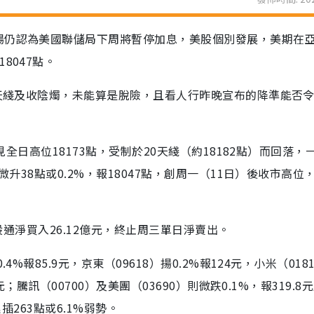
場仍認為美國聯儲局下周將暫停加息，美股個別發展，美期在
8047點。
0天綫及收陰燭，未能算是脫險，且看人行昨晚宣布的降準能否
見全日高位18173點，受制於20天綫（約18182點）而回落，
微升38點或0.2%，報18047點，創周一（11日）後收市高位
港股通淨買入26.12億元，終止周三單日淨賣出。
%報85.9元，京東（09618）揚0.2%報124元，小米（018
；騰訊（00700）及美團（03690）則微跌0.1%，報319.8元
插263點或6.1%弱勢。