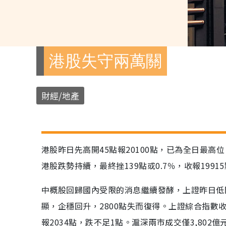
港股失守兩萬關
財經/地產
港股昨日先高開45點報20100點，已為全日最高
港股跌勢持續，最終挫139點或0.7％，收報199
中概股回歸國內受限的消息繼續發酵，上證昨日低開
顯，企穩回升，2800點失而復得。上證綜合指數收
報2034點，跌不足1點。滬深兩市成交僅3,802