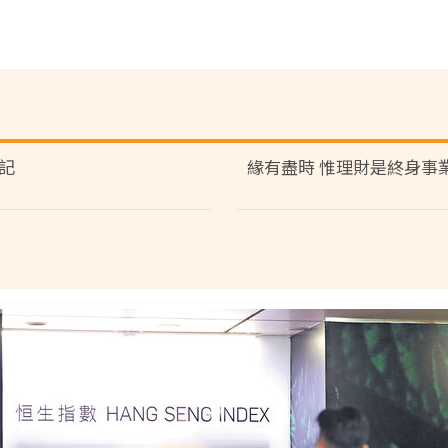
記
緣有盡時 惟理財是終身事