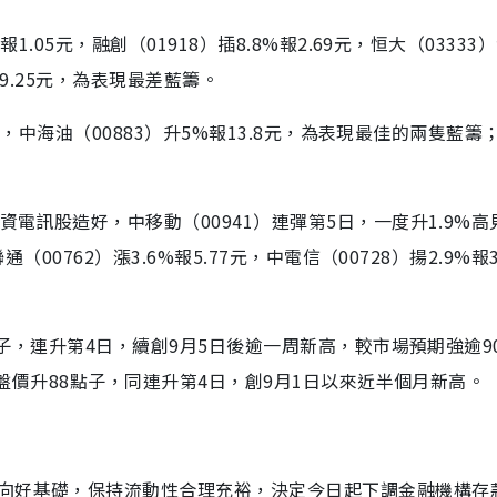
.05元，融創（01918）插8.8%報2.69元，恒大（03333
%報9.25元，為表現最差藍籌。
1元，中海油（00883）升5%報13.8元，為表現最佳的兩隻藍籌
電訊股造好，中移動（00941）連彈第5日，一度升1.9%高見6
00762）漲3.6%報5.77元，中電信（00728）揚2.9%報3
點子，連升第4日，續創9月5日後逾一周新高，較市場預期強逾9
收盤價升88點子，同連升第4日，創9月1日以來近半個月新高。
向好基礎，保持流動性合理充裕，決定今日起下調金融機構存