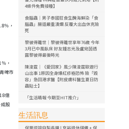
4條件免費接種】
食腦蟲｜男子泰國狂食生醃海鮮染「食
腦蟲」腸道嚴重潰爛 反覆大出血休克險
.8％，
死
。
黎彼得離世｜黎彼得離世享年76歲 今年
3月已中風臥床 好友鍾志光及盧宛茵透
露黎彼得最後時光
1％，
陳浚霆｜《愛回家》風少陳浚霆歐遊行
，青啤市
山出事 1原因全身爆紅疹極恐怖 險「毀
容」急回港求醫【附皮膚科醫生夏日防
蟲貼士】
18億
「生活晴報 今期至HIT推介」
一成股
生活訊息
保單逆按自製長糧 | 充裕退休儲備 + 保