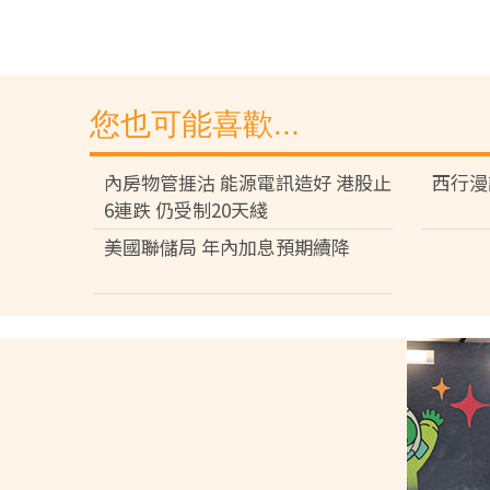
您也可能喜歡...
內房物管捱沽 能源電訊造好 港股止
西行漫
6連跌 仍受制20天綫
美國聯儲局 年內加息預期續降