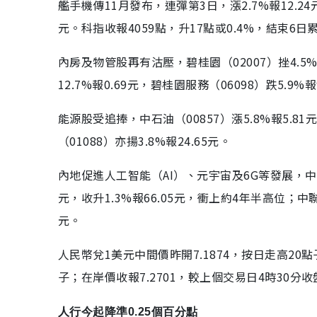
艦手機傳11月發布，連彈第3日，漲2.7%報12.24元
元。科指收報4059點，升17點或0.4%，結束6日累
內房及物管股再有沽壓，碧桂園（02007）挫4.5%報1
12.7%報0.69元，碧桂園服務（06098）跌5.9
能源股受追捧，中石油（00857）漲5.8%報5.8
（01088）亦揚3.8%報24.65元。
內地促進人工智能（AI）、元宇宙及6G等發展，中資
元，收升1.3%報66.05元，衝上約4年半高位；中聯通（
元。
人民幣兌1美元中間價昨開7.1874，按日走高20
子；在岸價收報7.2701，較上個交易日4時30分
人行今起降準0.25個百分點