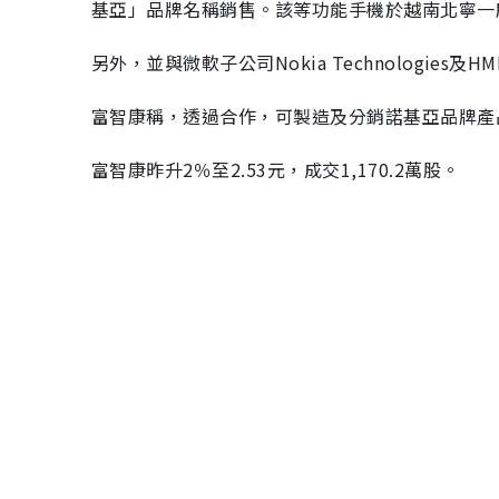
基亞」品牌名稱銷售。該等功能手機於越南北寧一
另外，並與微軟子公司Nokia Technologies及
富智康稱，透過合作，可製造及分銷諾基亞品牌產
富智康昨升2％至2.53元，成交1,170.2萬股。