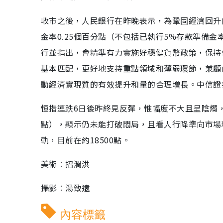
收市之後，人民銀行在昨晚表示，為鞏固經濟回升
金率0.25個百分點（不包括已執行5%存款準備
行並指出，會精準有力實施好穩健貨幣政策，保持
基本匹配，更好地支持重點領域和薄弱環節，兼顧
動經濟實現質的有效提升和量的合理增長。中信證券預
恒指連跌6日後昨終見反彈，惟幅度不大且呈陰燭，另
點），顯示仍未能打破悶局，且看人行降準向市場
軌，目前在約18500點。
美術︰招潤洪
攝影︰湯致遠
內容標籤