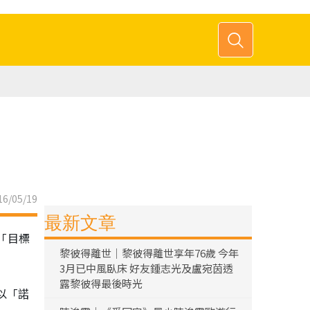
6/05/19
最新文章
自「目標
黎彼得離世｜黎彼得離世享年76歲 今年
3月已中風臥床 好友鍾志光及盧宛茵透
露黎彼得最後時光
以「諾