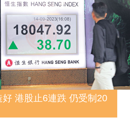
好 港股止6連跌 仍受制20