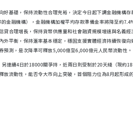
向好基礎，保持流動性合理充裕，決定今日起下調金融機構存
金率的金融機構），金融機構加權平均存款準備金率將降至約7.4
信貸合理增長，保持貨幣供應量和社會融資規模增速與名義經
內外平衡，保持滙率基本穩定，穩固支援實體經濟持續恢復向
測，是次降準可釋放5,000億至6,000億元人民幣流動性。
連續4日於18000關爭持，近兩日則受制於20天綫（現約181
釋放流動性，能否令大市向上突破，首個阻力位為8月起形成