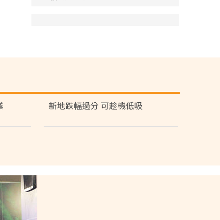
業
新地跌幅過分 可趁機低吸