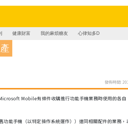
刊
健康財富
我的麻煩糖友
心律知多D
資產
發佈時間: 201
crosoft Mobile有條件收購進行功能手機業務時使用的各
售功能手機（以特定操作系統運作））連同相關配件的業務，