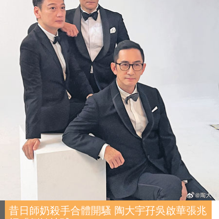
昔日師奶殺手合體開騷 陶大宇孖吳啟華張兆