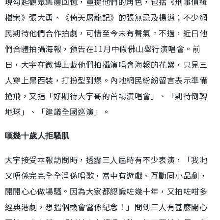
現勾起觀眾集體回憶，重提他們的角色，包括《刑事偵緝
檔案》張大勇、《倚天屠龍記》的張無忌及楊逍；不少網
民期待他們合作拍劇，可惜至今未有聲氣。不過，近日他
們合體拍攝海報，預告在11月中假佛山舉行演唱會。前
日，大宇在微博上載他們拍攝演唱會海報的花絮，只見三
人穿上黑西裝，打扮型到爆。內地網民紛紛留言表示準備
搶飛，又指「好期待大宇哥的首場演唱會」、「期待倒轉
地球」、「建議全國巡演」。
嘆幾十歲人拒騷肌
大宇接受本報訪問時，透露三人屆時有不少表演，「我哋
又唔係完完全全淨係唱歌，當中有遊戲、互動同小品劇，
開開心心做場騷。因為大家都認識咗幾十年，又拍咗咁多
經典港劇，想搵個機會當係紀念！」問到三人有甚麼開心