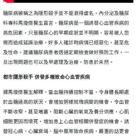
糖尿病被稱之為隱形殺手並不是浪得虛名，內分泌及糖尿
科專科馬焌傑醫生直言，糖尿病是一個誘發心血管疾病的
高危因素，只是糖尿心的早期症狀並不明顯，容易被人忽
視而造成延誤治療，好多人確診時病情已經惡化，甚至危
及性命，建議糖尿病患者透過定期檢查做好預防工作，一
旦出現問題也可以及早處理及治療，防患於未然。
都市隱形殺手 併發多種致命心血管疾病
據馬焌傑醫生解釋，當血糖持續控制不當，令身體長期處
於血糖過高的狀況，會增加粥樣斑塊病變的機會，令血管
不斷收窄，甚至堵塞，阻斷心臟的氧氣及養分供應，心肌
細胞更因而壞死，增加患上心血管相關併發症的機會，誘
發冠心病、心臟衰竭、腦中風等致命疾病，嚴重的話更會