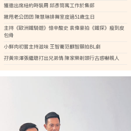
獲邀出席紐約時裝周 邱彥筒寓工作於集郵
撇甩老公囝囝 陳慧琳排舞室度過51歲生日
主持《歐洲鐵騎遊》憶辛酸史 袁偉豪拍《鐵探》瘦到皮
包骨
小鮮肉初嘗主持滋味 王智騫范麒智願拍BL劇
孖黃宗澤張繼聰打出兄弟情 陳家樂剃頭行古惑嚇親人