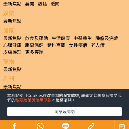
最新焦點
要聞
熱話
暖聞
娛樂
最新焦點
健康
最新焦點
飲食及運動
生活健康
中醫養生
腫瘤及癌症
心臟健康
腸胃保健
兒科百問
女性疾病
老人病
皮膚護理
更多專題
寵物
最新焦點
副刊
最新焦點
本網站使用Cookies來改善您的瀏覽體驗, 請確定您同意及接受我
日報
們的
私隱政策與使用條款
才繼續瀏覽。
揭頁版
港聞
財經/地產
中國/國際
娛樂
Healthy Life
生活副刊
親子/教育
體育
專題/人物
昔日晴報
同意及關閉
香港經濟日報版權所有©2026