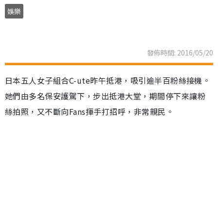
娛樂
發佈時間: 2016/05/20
日本五人女子組合C-ute昨午抵港，吸引逾半百粉絲接機。
她們由多名保安護駕下，步出抵港大堂，期間停下來讓粉
絲拍照，又不斷向Fans揮手打招呼，非常親民。