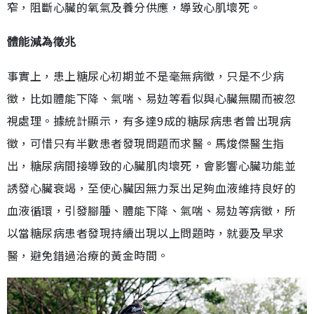
窄，阻斷心臟的氧氣及養分供應，導致心肌壞死。
體能減為徵兆
事實上，患上糖尿心初期並不是毫無病徵，只是不少病
徵，比如體能下降、氣喘、易攰等看似與心臟無關而被忽
視處理。據統計顯示，有多達9成的糖尿病患者曾出現病
徵，可惜只有半數患者發現問題而求醫。馬焌傑醫生指
出，糖尿病間接導致的心臟肌肉壞死，會影響心臟功能並
誘發心臟衰竭，至使心臟因無力泵出足夠血液維持良好的
血液循環，引發腳腫、體能下降、氣喘、易攰等病徵，所
以當糖尿病患者發現持續出現以上問題時，就要及早求
醫，避免錯過治療的黃金時間。