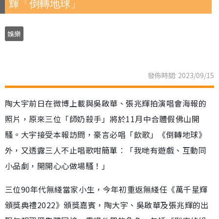
輝「倒轉地球」
娛樂
發佈時間: 2023/09/15
陶大宇前日在微博上載與吳啟華、張兆輝拍演唱會海報的
照片，原來三位「師奶殺手」將於11月中合體假佛山開
騷。大宇接受本報訪問，豪言必唱「飲歌」《倒轉地球》
外，又透露三人不止唱歌咁簡單︰「我哋有遊戲、互動同
小品劇，開開心心做場騷！」
三位90年代無綫當家小生，今年初重返無綫任《萬千星輝
頒獎典禮2022》頒獎嘉賓，陶大宇、吳啟華及張兆輝的出