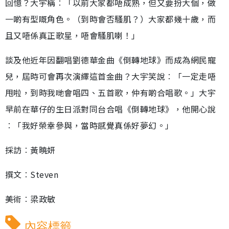
回憶？大宇稱︰「以前大家都唔成熟，但又要扮大個，做
一啲有型嘅角色。（到時會否騷肌？）大家都幾十歲，而
且又唔係真正歌星，唔會騷肌喇！」
談及他近年因翻唱劉德華金曲《倒轉地球》而成為網民寵
兒，屆時可會再次演繹這首金曲？大宇笑說︰「一定走唔
甩啦，到時我哋會唱四、五首歌，仲有啲合唱歌。」大宇
早前在華仔的生日派對同台合唱《倒轉地球》，他開心說
︰「我好榮幸參與，當時感覺真係好夢幻。」
採訪︰黃曉妍
撰文︰Steven
美術︰梁政敏
內容標籤