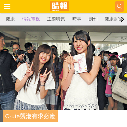
健康
晴報電視
主題特集
時事
副刊
健康財富
C-ute襲港有求必應