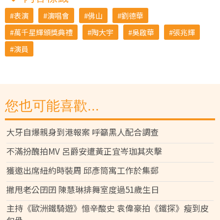
表演
演唱會
佛山
劉德華
萬千星輝頒獎典禮
陶大宇
吳啟華
張兆輝
演員
您也可能喜歡...
大牙自爆親身到港報案 呼籲黑人配合調查
不滿扮醜拍MV 呂爵安遭黃正宜岑珈其夾擊
獲邀出席紐約時裝周 邱彥筒寓工作於集郵
撇甩老公囝囝 陳慧琳排舞室度過51歲生日
主持《歐洲鐵騎遊》憶辛酸史 袁偉豪拍《鐵探》瘦到皮