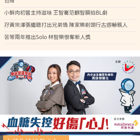
包骨
小鮮肉初嘗主持滋味 王智騫范麒智願拍BL劇
孖黃宗澤張繼聰打出兄弟情 陳家樂剃頭行古惑嚇親人
苦等兩年推出Solo 林智樂恨奪新人獎