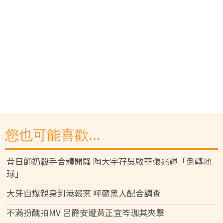
您也可能喜歡...
昔日師奶殺手合體開騷 陶大宇孖吳啟華張兆輝「倒轉地
球」
大牙自爆親身到港報案 呼籲黑人配合調查
不滿扮醜拍MV 呂爵安遭黃正宜岑珈其夾擊