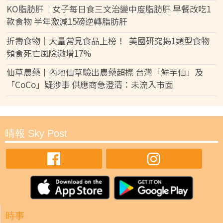
KO脂肪肝｜女子每日食三文治變中度脂肪肝 早餐改吃1
款食物 半年激減15磅逆轉脂肪肝
折壽食物｜大量常見食品上榜！ 美國研究揭1類型食物
頻食死亡風險激增17%
仙草農藥丨內地仙草驗出農藥超標 台灣「鮮芋仙」及
「CoCo」疑涉事 供應商急澄清：未流入市面
晴報 Sky Post
時事