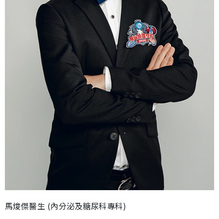
馬焌傑醫生 (內分泌及糖尿科專科)