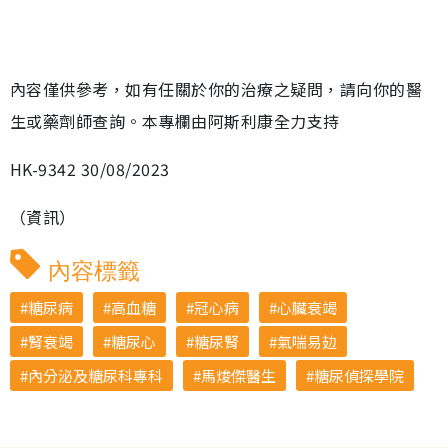
內容僅供參考，如有任關於你的治療之疑問，請向你的醫
生或藥劑師查詢。本專欄由阿斯利康全力支持
HK-9342 30/08/2023
（資訊）
內容標籤
糖尿病
高血糖
冠心病
心臟衰竭
腎衰竭
糖尿心
糖尿腎
氣喘易攰
內分泌及糖尿科專科
馬焌傑醫生
糖尿偵探學院