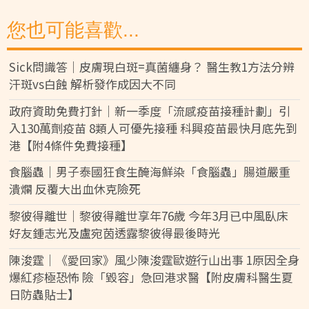
您也可能喜歡...
Sick問識答｜皮膚現白斑=真菌纏身？ 醫生教1方法分辨
汗斑vs白蝕 解析發作成因大不同
政府資助免費打針｜新一季度「流感疫苗接種計劃」引
入130萬劑疫苗 8類人可優先接種 科興疫苗最快月底先到
港【附4條件免費接種】
食腦蟲｜男子泰國狂食生醃海鮮染「食腦蟲」腸道嚴重
潰爛 反覆大出血休克險死
黎彼得離世｜黎彼得離世享年76歲 今年3月已中風臥床
好友鍾志光及盧宛茵透露黎彼得最後時光
陳浚霆｜《愛回家》風少陳浚霆歐遊行山出事 1原因全身
爆紅疹極恐怖 險「毀容」急回港求醫【附皮膚科醫生夏
日防蟲貼士】