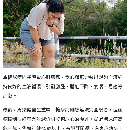
▲糖尿病間接導致心肌壞死，令心臟無力泵出足夠血液維
持良好的血液循環，引發腳腫、體能下降、氣喘、易攰等
病徵。
最後，馬焌傑醫生重申，糖尿病雖然無法完全根治，但血
糖控制得好可有效減低併發糖尿心的機會，提醒糖尿病高
危一族，例如年齡45歲以上、有肥胖問題、有家族病史，