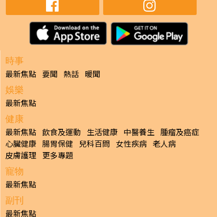
時事
最新焦點
要聞
熱話
暖聞
娛樂
最新焦點
健康
最新焦點
飲食及運動
生活健康
中醫養生
腫瘤及癌症
心臟健康
腸胃保健
兒科百問
女性疾病
老人病
皮膚護理
更多專題
寵物
最新焦點
副刊
最新焦點