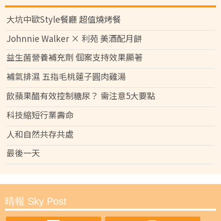
大坑中歐Style餐廳 超值燒烤餐
Johnnie Walker × 利苑 美酒配月餅
益生菌營養補充劑 個案支持效果顯著
補氣排濕 五指毛桃蓮子圓肉雞湯
飲蘋果醋有效控制糖尿？ 需注意5大要點
科技縮短行業壽命
人和自然共存共處
最後一天
晴報 Sky Post