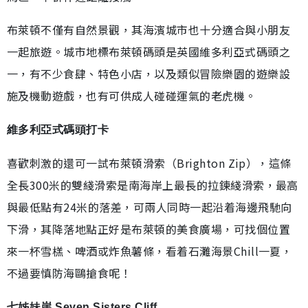
布萊頓不僅有自然景觀，其海濱城市也十分適合與小朋友
一起旅遊。城市地標布萊頓碼頭是英國維多利亞式碼頭之
一，有不少食肆、特色小店，以及類似冒險樂園的遊樂設
施及機動遊戲，也有可供成人碰碰運氣的老虎機。
維多利亞式碼頭打卡
喜歡刺激的還可一試布萊頓滑索（Brighton Zip），這條
全長300米的雙綫滑索是南海岸上最長的拉鍊綫滑索，最高
與最低點有24米的落差，可兩人同時一起沿着海邊飛馳向
下滑，其降落地點正好是布萊頓的美食廣場，可找個位置
來一杯雪榚、啤酒或炸魚薯條，看着石灘海景Chill一夏，
不過要慎防海鷗搶食呢！
七姊妹崖 Seven Sisters Cliff