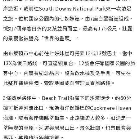
岸遊逛，或前往South Downs National Park來一次遠足
之旅。位於國家公園內的七姊妹崖，由7座白堊斷崖組成，
恍如7個穿着白衣的女孩並肩而立，最高有175公尺，壯麗
的景觀常被譽為「世界的盡頭」。
由布萊頓市中心前往七姊妹崖可搭乘12或13號巴士，當中
13X為假日路綫，可直達觀景台，12號會停靠國家公園的旅
客中心，內裏有紀念品店，設有飲水機及洗手間，可先在
此整理補給裝備、索取地圖或向管理員查詢路綫。
3條遠足路綫中，Beach Trail沿崖下的沙灘徒步，約60分
鐘可抵達河流出口、現為海洋保護區的Cuckmere Haven
海灘，隔着海岸綫眺望斷崖。此路綫遊人較多，沿途是一
望無際的草原、河道與層層山丘，景色壯闊，也有機會與
馬匹、羊群作近距離接觸。