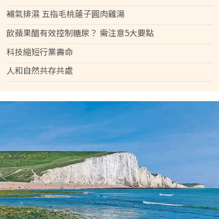
補氣排濕 五指毛桃蓮子圓肉雞湯
飲蘋果醋有效控制糖尿？ 需注意5大要點
科技縮短行業壽命
人和自然共存共處