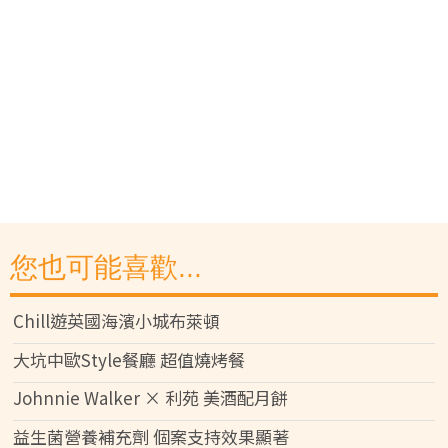
您也可能喜歡...
Chill遊英國海濱小城布萊頓
大坑中歐Style餐廳 超值燒烤餐
Johnnie Walker × 利苑 美酒配月餅
益生菌營養補充劑 個案支持效果顯著