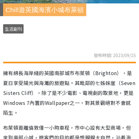
Chill遊英國海濱小城布萊頓
生活副刊
發佈時間: 2023/09/15
擁有綿長海岸綫的英國南部城市布萊頓（Brighton），是
夏日享受陽光與海灘的旅遊點。其毗鄰的七姊妹崖（Seven
Sisters Cliff），除了是不少電影、電視劇的取景地，更是
Windows 7內置的Wallpaper之一，對其景觀絕對不會感
陌生。
布萊頓距離倫敦僅一小時車程，市中心設有大型商場，但
來到南部小城，遊客們的目的都是想親親大自然，沿着海