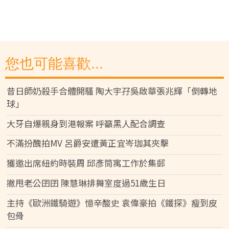
您也可能喜歡...
昔日師奶殺手合體開騷 陶大宇孖吳啟華張兆輝「倒轉地
球」
大牙自爆親身到港報案 呼籲黑人配合調查
不滿扮醜拍MV 呂爵安遭黃正宜岑珈其夾擊
獲邀出席紐約時裝周 邱彥筒寓工作於集郵
撇甩老公囝囝 陳慧琳排舞室度過51歲生日
主持《歐洲鐵騎遊》憶辛酸史 袁偉豪拍《鐵探》瘦到皮
包骨