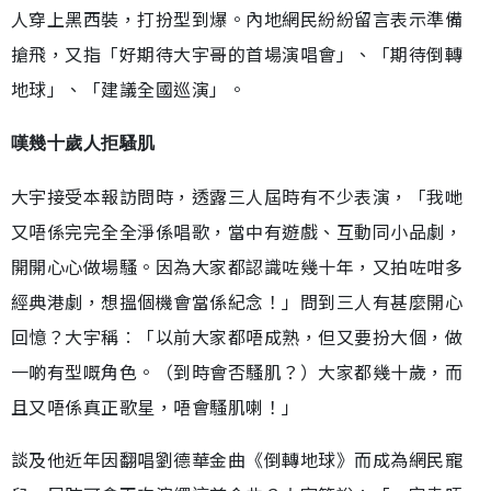
人穿上黑西裝，打扮型到爆。內地網民紛紛留言表示準備
搶飛，又指「好期待大宇哥的首場演唱會」、「期待倒轉
地球」、「建議全國巡演」。
嘆幾十歲人拒騷肌
大宇接受本報訪問時，透露三人屆時有不少表演，「我哋
又唔係完完全全淨係唱歌，當中有遊戲、互動同小品劇，
開開心心做場騷。因為大家都認識咗幾十年，又拍咗咁多
經典港劇，想搵個機會當係紀念！」問到三人有甚麼開心
回憶？大宇稱︰「以前大家都唔成熟，但又要扮大個，做
一啲有型嘅角色。（到時會否騷肌？）大家都幾十歲，而
且又唔係真正歌星，唔會騷肌喇！」
談及他近年因翻唱劉德華金曲《倒轉地球》而成為網民寵