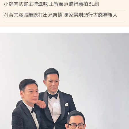
小鮮肉初嘗主持滋味 王智騫范麒智願拍BL劇
孖黃宗澤張繼聰打出兄弟情 陳家樂剃頭行古惑嚇親人