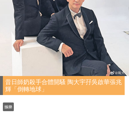
昔日師奶殺手合體開騷 陶大宇孖吳啟華張兆
輝「倒轉地球」
娛樂