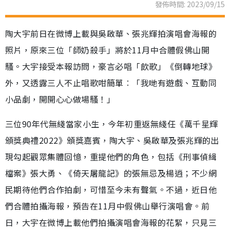
發佈時間: 2023/09/15
陶大宇前日在微博上載與吳啟華、張兆輝拍演唱會海報的
照片，原來三位「師奶殺手」將於11月中合體假佛山開
騷。大宇接受本報訪問，豪言必唱「飲歌」《倒轉地球》
外，又透露三人不止唱歌咁簡單︰「我哋有遊戲、互動同
小品劇，開開心心做場騷！」
三位90年代無綫當家小生，今年初重返無綫任《萬千星輝
頒獎典禮2022》頒獎嘉賓，陶大宇、吳啟華及張兆輝的出
現勾起觀眾集體回憶，重提他們的角色，包括《刑事偵緝
檔案》張大勇、《倚天屠龍記》的張無忌及楊逍；不少網
民期待他們合作拍劇，可惜至今未有聲氣。不過，近日他
們合體拍攝海報，預告在11月中假佛山舉行演唱會。前
日，大宇在微博上載他們拍攝演唱會海報的花絮，只見三