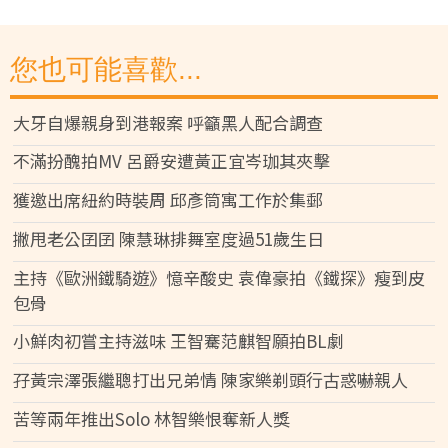
您也可能喜歡...
大牙自爆親身到港報案 呼籲黑人配合調查
不滿扮醜拍MV 呂爵安遭黃正宜岑珈其夾擊
獲邀出席紐約時裝周 邱彥筒寓工作於集郵
撇甩老公囝囝 陳慧琳排舞室度過51歲生日
主持《歐洲鐵騎遊》憶辛酸史 袁偉豪拍《鐵探》瘦到皮
包骨
小鮮肉初嘗主持滋味 王智騫范麒智願拍BL劇
孖黃宗澤張繼聰打出兄弟情 陳家樂剃頭行古惑嚇親人
苦等兩年推出Solo 林智樂恨奪新人獎