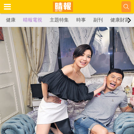
健康
晴報電視
主題特集
時事
副刊
健康財富