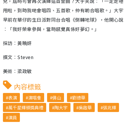
兒，屆時可會再次演繹這首金曲？大宇笑說︰「一定走唔
甩啦，到時我哋會唱四、五首歌，仲有啲合唱歌。」大宇
早前在華仔的生日派對同台合唱《倒轉地球》，他開心說
︰「我好榮幸參與，當時感覺真係好夢幻。」
採訪︰黃曉妍
撰文︰Steven
美術︰梁政敏
內容標籤
表演
演唱會
佛山
劉德華
萬千星輝頒獎典禮
陶大宇
吳啟華
張兆輝
演員