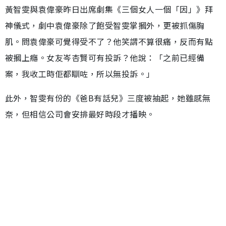
黃智雯與袁偉豪昨日出席劇集《三個女人一個「因」》拜
神儀式，劇中袁偉豪除了飽受智雯掌摑外，更被抓傷胸
肌。問袁偉豪可覺得受不了？他笑謂不算很痛，反而有點
被摑上癮。女友岑杏賢可有投訴？他說：「之前已經備
案，我收工時佢都瞓咗，所以無投訴。」
此外，智雯有份的《爸B有話兒》三度被抽起，她雖感無
奈，但相信公司會安排最好時段才播映。