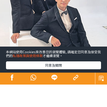
本網站使用Cookies來改善您的瀏覽體驗, 請確定您同意及接受我
們的
私隱政策與使用條款
才繼續瀏覽。
同意及關閉
昔日師奶殺手合體開騷 陶大宇孖吳啟華張兆
輝「倒轉地球」
娛樂