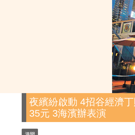
夜繽紛啟動 4招谷經濟丁
35元 3海濱辦表演
港聞