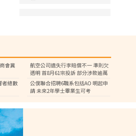
廠商會冀
航空公司遺失行李賠償不一 準則欠
透明 首8月61宗投訴 部分涉款逾萬
元
響者總數
公僕聯合招聘6職系包括AO 明起申
請 未來2年學士畢業生可考