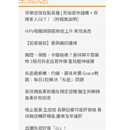
生活訊息
保單逆按自製長糧 | 充裕退休儲備 + 保
障家人GET！（附個案說明）
HPV相關頭頸癌新症上升 男性高危
【若善健談】愛與痛的邊緣
胸悶、頭脹、手腳麻痺？黃祥興不靠藥
物 1個月拆走血管炸彈 重拾醒神健康
私密處痕癢、灼痛、異味來襲 Grace教
路：每日1粒解決「私密」問題
長效胰島素助糖友穩定控糖 醫生拆解胰
島素針劑迷思
唔止面黃 生痘痘 長期攰都可能肝損傷 黃
祥興逆轉肝機能 慶幸及早護肝
血糖失控好傷「心」!