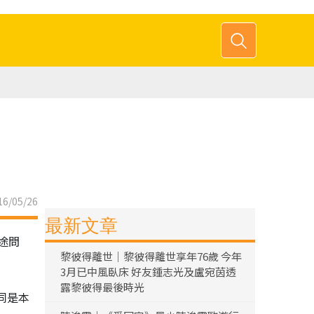
6/05/26
最新文章
途問
黎彼得離世｜黎彼得離世享年76歲 今年
3月已中風臥床 好友鍾志光及盧宛茵透
露黎彼得最後時光
同是本