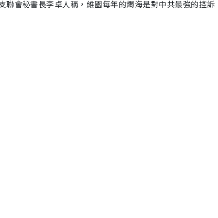
支聯會秘書長李卓人稱，維園每年的燭海是對中共最強的控訴