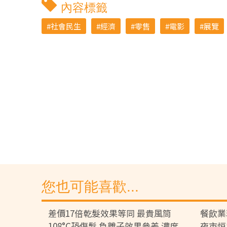
內容標籤
社會民生
經濟
零售
電影
展覽
您也可能喜歡...
差價17倍乾髮效果等同 最貴風筒
餐飲業
108°C恐傷髮 負離子效果參差 濃度
夜市恒