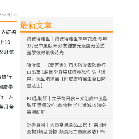
3/09/15
最新文章
業界研搞
黎彼得離世｜黎彼得離世享年76歲 今年
上10
3月已中風臥床 好友鍾志光及盧宛茵透
然財氣
露黎彼得最後時光
陳浚霆｜《愛回家》風少陳浚霆歐遊行
山出事 1原因全身爆紅疹極恐怖 險「毀
濱舉行
容」急回港求醫【附皮膚科醫生夏日防
蟲貼士】
國慶舉
行「月
KO脂肪肝｜女子每日食三文治變中度脂
肪肝 早餐改吃1款食物 半年激減15磅逆
全月全
轉脂肪肝
折壽食物｜大量常見食品上榜！ 美國研
究揭1類型食物 頻食死亡風險激增17%