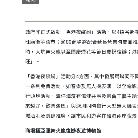
政府昨正式啟動「香港夜繽紛」活動，以4招谷起
旺廟街等夜市；逾80商場將配合延長營業時間並推
時，大坑舞火龍以至國慶煙花等節日慶祝復辦；港
旺」。
「香港夜繽紛」活動分4方面，其中發展局聯同不
一系列免費活動，如音樂及無人機表演，以至電影
行頭炮活動，灣仔海濱有傷健共融及懷舊工藝主題
來越好，歡樂灣區」與深圳同時舉行大型無人機表
城酒吧及食肆推廣，讓市民和遊客在維港兩岸夜景
商場播亞運舞火龍復辦夜遊博物館