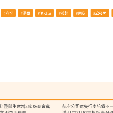
商場
港鐵
陳茂波
英超
國慶
旅發局
料整體生意增2成 廠商會冀
航空公司遺失行李賠償不一
常 派夜消費券
透明 首8月61宗投訴 部分