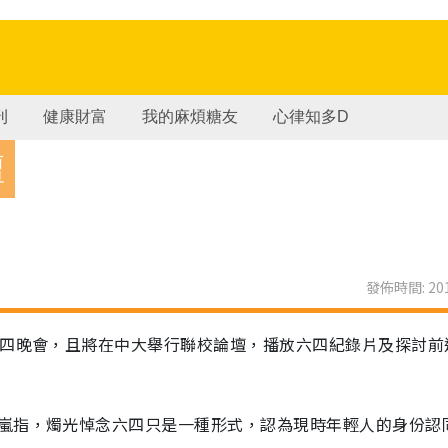
刊
健康財富
我的麻煩糖友
心律知多D
壇
發佈時間: 201
六四晚會，且將在中大舉行聯校論壇，播放六四紀錄片及探討前
嵐指，燭光悼念六四只是一種形式，認為現時年輕人的身份認