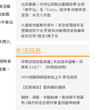
仙草農藥丨內地仙草驗出農藥超標 台灣
搞活廟
「鮮芋仙」及「CoCo」疑涉事 供應商急
8成戲
澄清：未流入市面
時半後出
九龍城地盤奪命意外丨安全經理疑失足
墮樓送院不治 死者為39歲兩孩爸爸屬家
庭支柱育7歲及3歲子女
中西九
生活訊息
現時食
保單逆按自製長糧 | 充裕退休儲備 + 保
障家人GET！（附個案說明）
走動，
HPV相關頭頸癌新症上升 男性高危
【若善健談】愛與痛的邊緣
胸悶、頭脹、手腳麻痺？黃祥興不靠藥
物 1個月拆走血管炸彈 重拾醒神健康