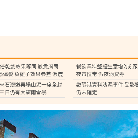
7倍乾髮效果等同 最貴風筒
餐飲業料整體生意增2成 
°C恐傷髮 負離子效果參差 濃度
夜市恒常 派夜消費券
倍
來石澳道再塌山泥一度全封
數碼港資料洩漏事件 受影
三日仍有大驟雨雷暴
仍未確定