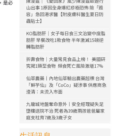
陳浚霆｜《愛回家》風少陳浚霆歐遊行
，是必
山出事 1原因全身爆紅疹極恐怖 險「毀
容」急回港求醫【附皮膚科醫生夏日防
蟲貼士】
KO脂肪肝｜女子每日食三文治變中度脂
肪肝 早餐改吃1款食物 半年激減15磅逆
轉脂肪肝
折壽食物｜大量常見食品上榜！ 美國研
究揭1類型食物 頻食死亡風險激增17%
仙草農藥丨內地仙草驗出農藥超標 台灣
「鮮芋仙」及「CoCo」疑涉事 供應商急
澄清：未流入市面
九龍城地盤奪命意外丨安全經理疑失足
墮樓送院不治 死者為39歲兩孩爸爸屬家
庭支柱育7歲及3歲子女