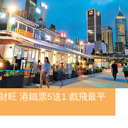
財旺 港鐵票5送1 戲飛最平