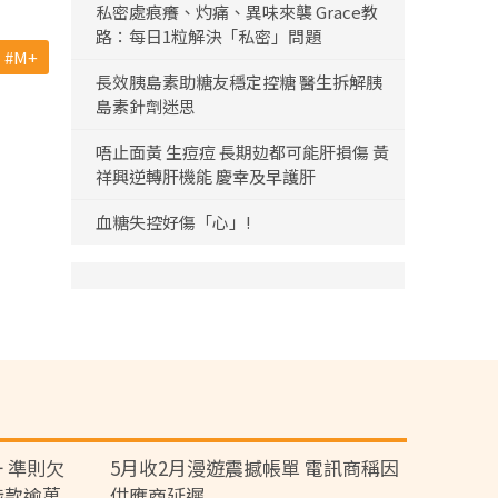
私密處痕癢、灼痛、異味來襲 Grace教
路：每日1粒解決「私密」問題
M+
長效胰島素助糖友穩定控糖 醫生拆解胰
島素針劑迷思
唔止面黃 生痘痘 長期攰都可能肝損傷 黃
祥興逆轉肝機能 慶幸及早護肝
血糖失控好傷「心」!
 準則欠
5月收2月漫遊震撼帳單 電訊商稱因
涉款逾萬
供應商延遲