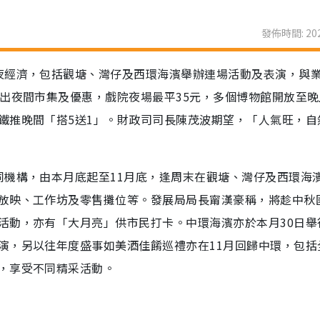
發佈時間: 202
夜經濟，包括觀塘、灣仔及西環海濱舉辦連場活動及表演，與
出夜間市集及優惠，戲院夜場最平35元，多個博物館開放至晚
鐵推晚間「搭5送1」。財政司司長陳茂波期望，「人氣旺，自
同機構，由本月底起至11月底，逢周末在觀塘、灣仔及西環海
放映、工作坊及零售攤位等。發展局局長甯漢豪稱，將趁中秋
活動，亦有「大月亮」供市民打卡。中環海濱亦於本月30日舉
演，另以往年度盛事如美酒佳餚巡禮亦在11月回歸中環，包括
，享受不同精采活動。