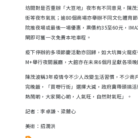
坊間對是否重辦「大笪地」夜市有不同意見，陳茂
街等夜市氣氛；逾80個商場亦舉辦不同文化體育
院推夜場或最後一場優惠，票價約35至60元，IM
閘即可獲一次免費本地車程。
疫下停辦的多項節慶活動亦回歸，如大坑舞火龍疫
M+舉行夜間展廳，大館亦在未來6個月呈獻各項
陳茂波稱3年疫情令不少人改變生活習慣，不少商
完晚飯，「買嘢行街」選擇大減，政府冀帶頭搞活
熱鬧啲，大家開心啲，人氣旺，自然財氣旺」。
記者︰李卓謙、梁薾心
美術：招潤洪