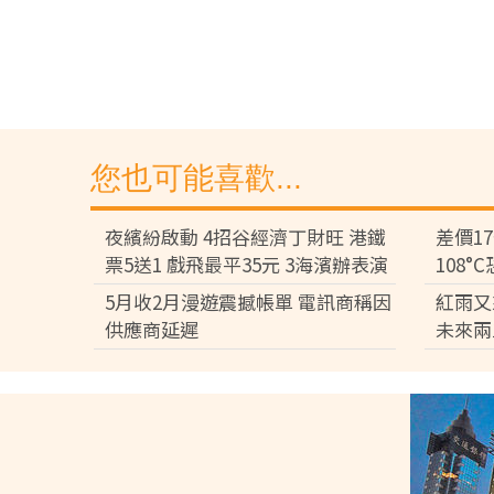
您也可能喜歡...
夜繽紛啟動 4招谷經濟丁財旺 港鐵
差價1
票5送1 戲飛最平35元 3海濱辦表演
108
差逾百
5月收2月漫遊震撼帳單 電訊商稱因
紅雨又
供應商延遲
未來兩