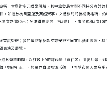
波稱，會舉辦多元娛樂體驗，其中旅發局會與不同持分者討論
節目，如播放杭州亞運及英超賽事，文體旅局局長楊潤雄稱，約
AX場次亦僅80元；另港鐵推晚間「搭5送1」，市民累積5次10
後首度復辦；多間博物館及戲院亦安排不同文化藝術體驗，其
晚間表演及展覽。
戶縮短營業時間，以往晚上9時許尚能「食住等」朋友共聚，到
動「拋磚引玉」，與業界齊出招辦活動，「希望市民大眾多啲