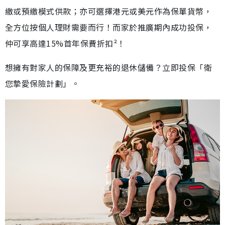
繳或預繳模式供款；亦可選擇港元或美元作為保單貨幣，
全方位按個人理財需要而行！而家於推廣期內成功投保，
仲可享高達15%首年保費折扣²！
想擁有對家人的保障及更充裕的退休儲備？立即投保「衛
您摯愛保險計劃」。