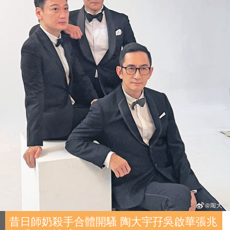
昔日師奶殺手合體開騷 陶大宇孖吳啟華張兆