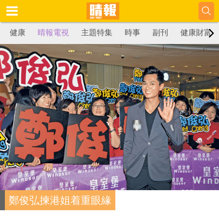
健康
晴報電視
主題特集
時事
副刊
健康財富
鄭俊弘揀港姐着重眼緣