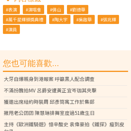
表演
演唱會
佛山
劉德華
萬千星輝頒獎典禮
陶大宇
吳啟華
張兆輝
演員
您也可能喜歡...
大牙自爆親身到港報案 呼籲黑人配合調查
不滿扮醜拍MV 呂爵安遭黃正宜岑珈其夾擊
獲邀出席紐約時裝周 邱彥筒寓工作於集郵
撇甩老公囝囝 陳慧琳排舞室度過51歲生日
主持《歐洲鐵騎遊》憶辛酸史 袁偉豪拍《鐵探》瘦到皮