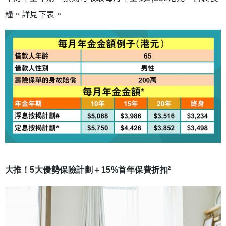
糧。詳見下表。
大推！5大優勢保險計劃＋15%首年保費折扣²