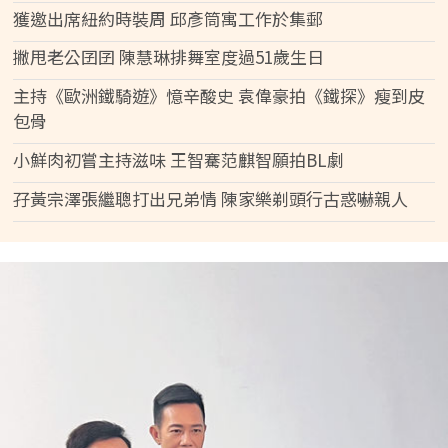
獲邀出席紐約時裝周 邱彥筒寓工作於集郵
撇甩老公囝囝 陳慧琳排舞室度過51歲生日
主持《歐洲鐵騎遊》憶辛酸史 袁偉豪拍《鐵探》瘦到皮
包骨
小鮮肉初嘗主持滋味 王智騫范麒智願拍BL劇
孖黃宗澤張繼聰打出兄弟情 陳家樂剃頭行古惑嚇親人