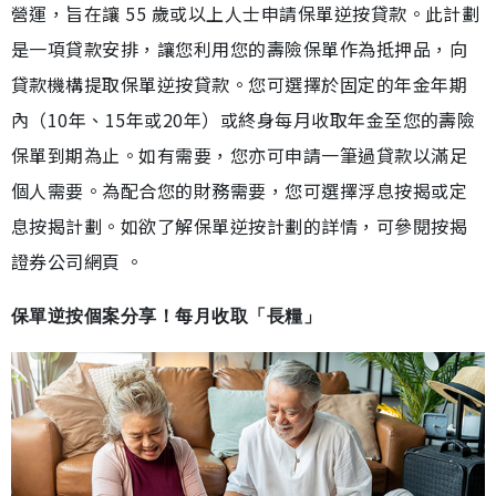
營運，旨在讓 55 歲或以上人士申請保單逆按貸款。此計劃
是一項貸款安排，讓您利用您的壽險保單作為抵押品，向
貸款機構提取保單逆按貸款。您可選擇於固定的年金年期
內（10年、15年或20年）或終身每月收取年金至您的壽險
保單到期為止。如有需要，您亦可申請一筆過貸款以滿足
個人需要。為配合您的財務需要，您可選擇浮息按揭或定
息按揭計劃。如欲了解保單逆按計劃的詳情，可參閱按揭
證券公司網頁 。
保單逆按個案分享！每月收取「長糧」