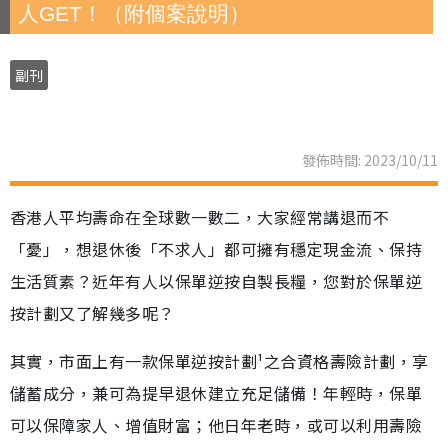
人GET！（附個案說明）
副刊
發佈時間: 2023/10/11
香港人平均壽命在全球數一數二，大家經常講退而不
「憂」，想退休後「不求人」都可擁有穩定現金流、保持
生活質素？近年有人以保單逆按自製長糧，您對於保單逆
按計劃又了解幾多呢？
其實，市面上有一款保單逆按計劃¹之合資格壽險計劃，享
儲蓄成分，兼可為提早退休建立充足儲備！年輕時，保單
可以保障家人、增值財富；他日年老時，或可以利用壽險