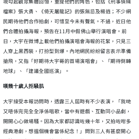
現勾起觀眾集體回憶，重提他們的角色，包括《刑事偵緝
檔案》張大勇、《倚天屠龍記》的張無忌及楊逍；不少網
民期待他們合作拍劇，可惜至今未有聲氣。不過，近日他
們合體拍攝海報，預告在11月中假佛山舉行演唱會。前
日，大宇在微博上載他們拍攝演唱會海報的花絮，只見三
人穿上黑西裝，打扮型到爆。內地網民紛紛留言表示準備
搶飛，又指「好期待大宇哥的首場演唱會」、「期待倒轉
地球」、「建議全國巡演」。
嘆幾十歲人拒騷肌
大宇接受本報訪問時，透露三人屆時有不少表演，「我哋
又唔係完完全全淨係唱歌，當中有遊戲、互動同小品劇，
開開心心做場騷。因為大家都認識咗幾十年，又拍咗咁多
經典港劇，想搵個機會當係紀念！」問到三人有甚麼開心