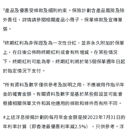
²產品及優惠受條款及細則約束。保險計劃含產品風險及除
外責任，詳情請參閱相關產品小冊子、保單條款及宣傳單
張。
³終期紅利為非保證及為一次性分紅，並非永久附加於保單
上，在日後公佈時終期紅利或會有所增減。在某些情況
下，終期紅利可能為零，終期紅利將於第5個保單週年日起
於指定情況下支付。
*所有資料及數字僅供參考及說明之用，不應被用作指示年
金的確實金額。有關資料及數字是基於某些假設並可能會
根據相關保單文件和其他適用的條款和條件而有所不同。
#上述浮息按揭計劃的每月年金金額是按2023年7月31日的
年利率計算（即香港最優惠利率減2.5%），只供參考。浮