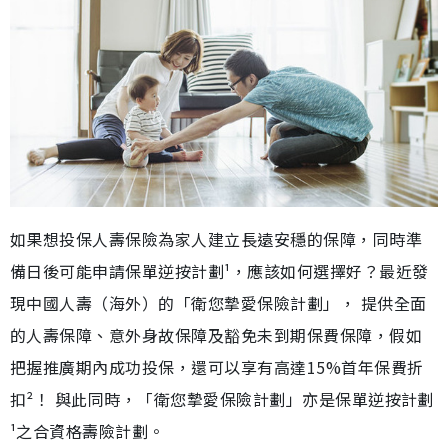
如果想投保人壽保險為家人建立長遠安穩的保障，同時準
備日後可能申請保單逆按計劃¹，應該如何選擇好？最近發
現中國人壽（海外）的「衛您摯愛保險計劃」， 提供全面
的人壽保障、意外身故保障及豁免未到期保費保障，假如
把握推廣期內成功投保，還可以享有高達15%首年保費折
扣²！ 與此同時，「衛您摯愛保險計劃」亦是保單逆按計劃
¹之合資格壽險計劃。