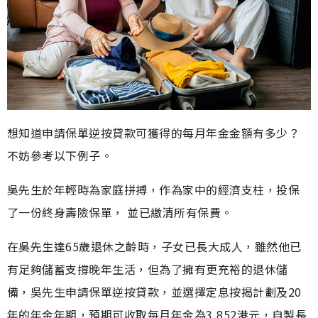
想知道申請保單逆按貸款可獲得的每月年金金額有多少？
不妨參考以下例子。
吳先生於年輕時為家庭拼搏，作為家中的經濟支柱，投保
了一份終身壽險保單， 並已繳清所有保費。
在吳先生達65歲退休之齡時，子女已長大成人，雖然他已
有足夠儲蓄支撐晚年生活，但為了擁有更充裕的退休儲
備，吳先生申請保單逆按貸款，並選擇定息按揭計劃及20
年的年金年期，預期可收取每月年金為3,852港元，自製長