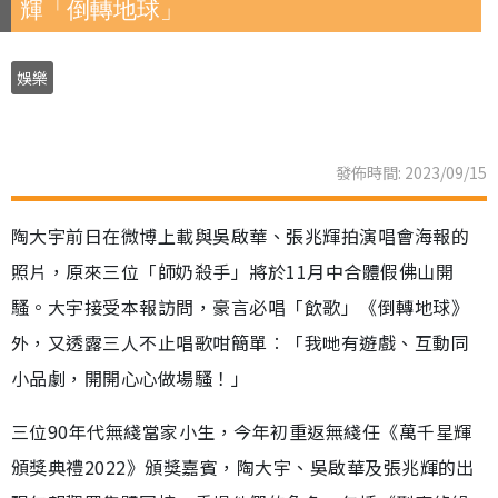
輝「倒轉地球」
娛樂
發佈時間: 2023/09/15
陶大宇前日在微博上載與吳啟華、張兆輝拍演唱會海報的
照片，原來三位「師奶殺手」將於11月中合體假佛山開
騷。大宇接受本報訪問，豪言必唱「飲歌」《倒轉地球》
外，又透露三人不止唱歌咁簡單︰「我哋有遊戲、互動同
小品劇，開開心心做場騷！」
三位90年代無綫當家小生，今年初重返無綫任《萬千星輝
頒獎典禮2022》頒獎嘉賓，陶大宇、吳啟華及張兆輝的出