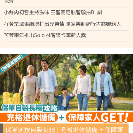
包骨
小鮮肉初嘗主持滋味 王智騫范麒智願拍BL劇
孖黃宗澤張繼聰打出兄弟情 陳家樂剃頭行古惑嚇親人
苦等兩年推出Solo 林智樂恨奪新人獎
保單逆按自製長糧 | 充裕退休儲備 + 保障家