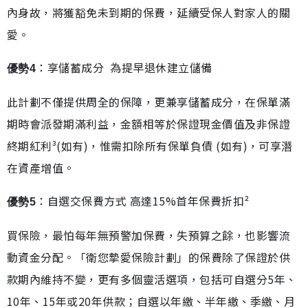
內身故，將獲豁免未到期的保費，延續受保人對家人的關
愛。
：享儲蓄成分 為提早退休建立儲備
優勢4
此計劃不僅提供周全的保障，更兼享儲蓄成分，在保單滿
期時會派發期滿利益，金額相等於保證現金價值及非保證
終期紅利³(如有)，惟需扣除所有保單負債 (如有)，可享潛
在資產增值。
：自選交保費方式 高達15%首年保費折扣²
優勢5
買保險，最怕每年無預警加保費，失預算之餘，也影響流
動資金分配。「衛您摯愛保險計劃」的保費除了保證於供
款期內維持不變，更有多個靈活選項，包括可自選分5年、
10年、15年或20年供款；自選以年繳、半年繳、季繳、月