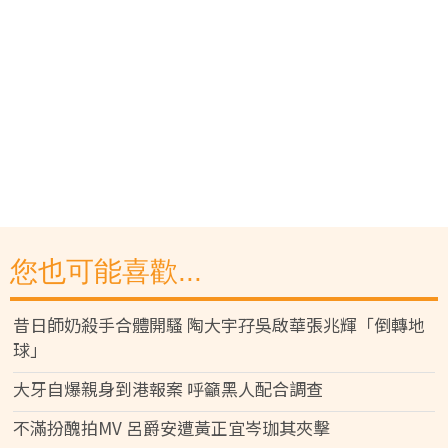
您也可能喜歡...
昔日師奶殺手合體開騷 陶大宇孖吳啟華張兆輝「倒轉地
球」
大牙自爆親身到港報案 呼籲黑人配合調查
不滿扮醜拍MV 呂爵安遭黃正宜岑珈其夾擊