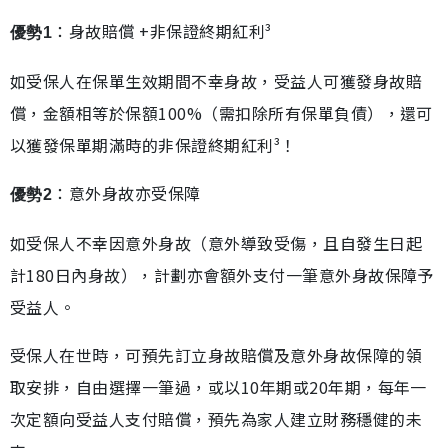
：身故賠償 +非保證終期紅利³
優勢1
如受保人在保單生效期間不幸身故，受益人可獲發身故賠
償，金額相等於保額100%（需扣除所有保單負債），還可
以獲發保單期滿時的非保證終期紅利³！
：意外身故亦受保障
優勢2
如受保人不幸因意外身故（意外導致受傷，且自發生日起
計180日內身故），計劃亦會額外支付一筆意外身故保障予
受益人。
受保人在世時，可預先訂立身故賠償及意外身故保障的領
取安排，自由選擇一筆過，或以10年期或20年期，每年一
次定額向受益人支付賠償，預先為家人建立財務穩健的未