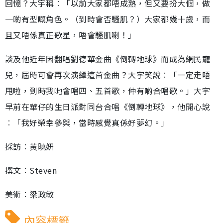
回憶？大宇稱︰「以前大家都唔成熟，但又要扮大個，做
一啲有型嘅角色。（到時會否騷肌？）大家都幾十歲，而
且又唔係真正歌星，唔會騷肌喇！」
談及他近年因翻唱劉德華金曲《倒轉地球》而成為網民寵
兒，屆時可會再次演繹這首金曲？大宇笑說︰「一定走唔
甩啦，到時我哋會唱四、五首歌，仲有啲合唱歌。」大宇
早前在華仔的生日派對同台合唱《倒轉地球》，他開心說
︰「我好榮幸參與，當時感覺真係好夢幻。」
採訪︰黃曉妍
撰文︰Steven
美術︰梁政敏
內容標籤