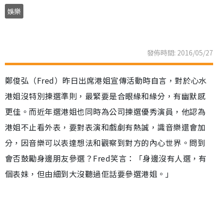
娛樂
發佈時間: 2016/05/27
鄭俊弘（Fred）昨日出席港姐宣傳活動時自言，對於心水
港姐沒特別揀選準則，最緊要是合眼緣和緣分，有幽默感
更佳。而近年選港姐也同時為公司揀選優秀演員，他認為
港姐不止看外表，要對表演和戲劇有熱誠，識音樂還會加
分，因音樂可以表達想法和觀察到對方的內心世界。問到
會否鼓勵身邊朋友參選？Fred笑言：「身邊沒有人選，有
個表妹，但由細到大沒聽過佢話要參選港姐。」