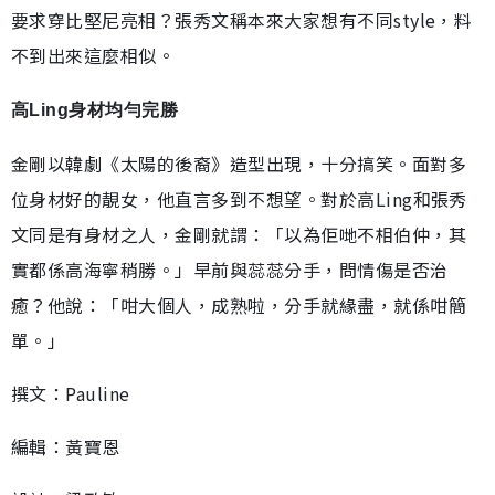
要求穿比堅尼亮相？張秀文稱本來大家想有不同style，料
不到出來這麼相似。
高Ling身材均勻完勝
金剛以韓劇《太陽的後裔》造型出現，十分搞笑。面對多
位身材好的靚女，他直言多到不想望。對於高Ling和張秀
文同是有身材之人，金剛就謂：「以為佢哋不相伯仲，其
實都係高海寧稍勝。」早前與蕊蕊分手，問情傷是否治
癒？他說：「咁大個人，成熟啦，分手就緣盡，就係咁簡
單。」
撰文：Pauline
編輯：黃寶恩