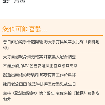
設計：梁政敏
您也可能喜歡...
昔日師奶殺手合體開騷 陶大宇孖吳啟華張兆輝「倒轉地
球」
大牙自爆親身到港報案 呼籲黑人配合調查
不滿扮醜拍MV 呂爵安遭黃正宜岑珈其夾擊
獲邀出席紐約時裝周 邱彥筒寓工作於集郵
撇甩老公囝囝 陳慧琳排舞室度過51歲生日
主持《歐洲鐵騎遊》憶辛酸史 袁偉豪拍《鐵探》瘦到皮
包骨