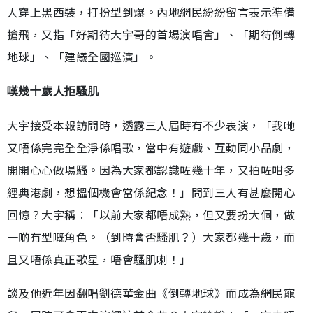
人穿上黑西裝，打扮型到爆。內地網民紛紛留言表示準備
搶飛，又指「好期待大宇哥的首場演唱會」、「期待倒轉
地球」、「建議全國巡演」。
嘆幾十歲人拒騷肌
大宇接受本報訪問時，透露三人屆時有不少表演，「我哋
又唔係完完全全淨係唱歌，當中有遊戲、互動同小品劇，
開開心心做場騷。因為大家都認識咗幾十年，又拍咗咁多
經典港劇，想搵個機會當係紀念！」問到三人有甚麼開心
回憶？大宇稱︰「以前大家都唔成熟，但又要扮大個，做
一啲有型嘅角色。（到時會否騷肌？）大家都幾十歲，而
且又唔係真正歌星，唔會騷肌喇！」
談及他近年因翻唱劉德華金曲《倒轉地球》而成為網民寵