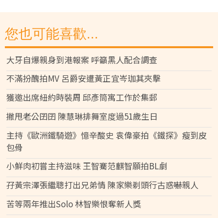
您也可能喜歡...
大牙自爆親身到港報案 呼籲黑人配合調查
不滿扮醜拍MV 呂爵安遭黃正宜岑珈其夾擊
獲邀出席紐約時裝周 邱彥筒寓工作於集郵
撇甩老公囝囝 陳慧琳排舞室度過51歲生日
主持《歐洲鐵騎遊》憶辛酸史 袁偉豪拍《鐵探》瘦到皮
包骨
小鮮肉初嘗主持滋味 王智騫范麒智願拍BL劇
孖黃宗澤張繼聰打出兄弟情 陳家樂剃頭行古惑嚇親人
苦等兩年推出Solo 林智樂恨奪新人獎