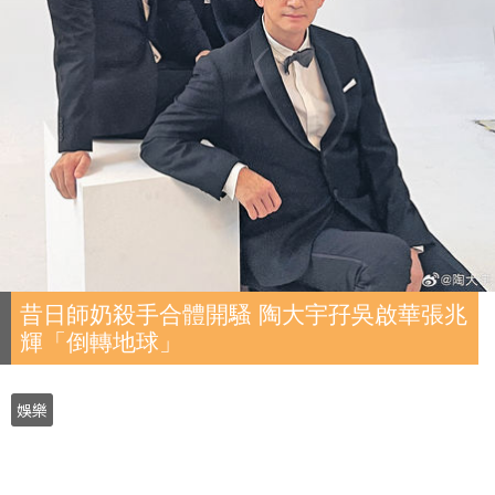
昔日師奶殺手合體開騷 陶大宇孖吳啟華張兆
輝「倒轉地球」
娛樂