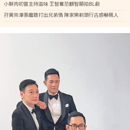
小鮮肉初嘗主持滋味 王智騫范麒智願拍BL劇
孖黃宗澤張繼聰打出兄弟情 陳家樂剃頭行古惑嚇親人