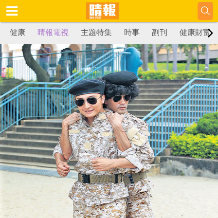
健康
晴報電視
主題特集
時事
副刊
健康財富