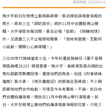
發佈時間: 2023/09/15
陶大宇前日在微博上載與吳啟華、張兆輝拍演唱會海報的
照片，原來三位「師奶殺手」將於11月中合體假佛山開
騷。大宇接受本報訪問，豪言必唱「飲歌」《倒轉地球》
外，又透露三人不止唱歌咁簡單︰「我哋有遊戲、互動同
小品劇，開開心心做場騷！」
三位90年代無綫當家小生，今年初重返無綫任《萬千星輝
頒獎典禮2022》頒獎嘉賓，陶大宇、吳啟華及張兆輝的出
現勾起觀眾集體回憶，重提他們的角色，包括《刑事偵緝
檔案》張大勇、《倚天屠龍記》的張無忌及楊逍；不少網
民期待他們合作拍劇，可惜至今未有聲氣。不過，近日他
們合體拍攝海報，預告在11月中假佛山舉行演唱會。前
日，大宇在微博上載他們拍攝演唱會海報的花絮，只見三