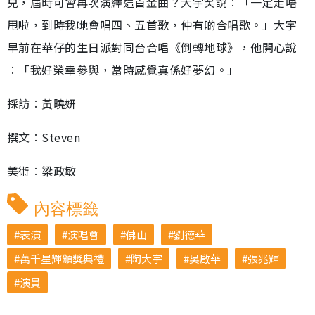
兒，屆時可會再次演繹這首金曲？大宇笑說︰「一定走唔
甩啦，到時我哋會唱四、五首歌，仲有啲合唱歌。」大宇
早前在華仔的生日派對同台合唱《倒轉地球》，他開心說
︰「我好榮幸參與，當時感覺真係好夢幻。」
採訪︰黃曉妍
撰文︰Steven
美術︰梁政敏
內容標籤
表演
演唱會
佛山
劉德華
萬千星輝頒獎典禮
陶大宇
吳啟華
張兆輝
演員