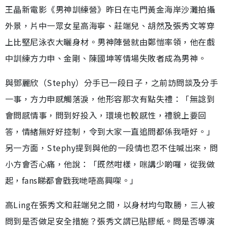
王晶新電影《男神訓練營》昨日在屯門黃金海岸沙灘拍攝
外景，片中一眾女星高海寧、莊端兒、胡然及張秀文等穿
上比堅尼泳衣大曬身材。男神陣營就由鄭愷率領，他在戲
中訓練方力申、金剛、陳國坤等情場失敗者成為男神。
與鄧麗欣（Stephy）分手已一段日子，之前訪問談及分手
一事，方力申感觸落淚，他形容那次有點失禮：「無諗到
會問感情事，問到好投入，環境也較感性，禮貌上要回
答，情緒無好好控制，令到大家一直追問都係我唔好。」
另一方面，Stephy提到與他的一段情也忍不住喊出來，問
小方會否心痛，他說：「既然咁樣，咪講少啲囉，從我做
起，fans睇都會戥我哋唔高興㗎。」
高Ling在張秀文和莊端兒之間，以身材均勻取勝，三人被
問到是否做足安全措施？張秀文謂已貼膠紙。問是否導演