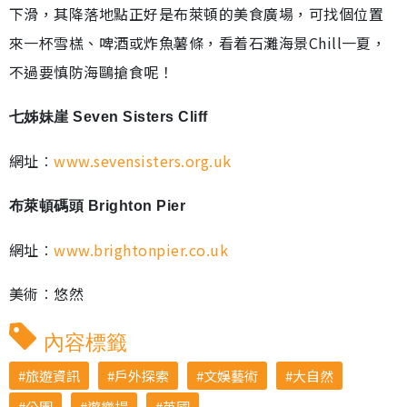
下滑，其降落地點正好是布萊頓的美食廣場，可找個位置
來一杯雪榚、啤酒或炸魚薯條，看着石灘海景Chill一夏，
不過要慎防海鷗搶食呢！
七姊妹崖 Seven Sisters Cliff
網址︰
www.sevensisters.org.uk
布萊頓碼頭 Brighton Pier
網址︰
www.brightonpier.co.uk
美術︰悠然
內容標籤
旅遊資訊
戶外探索
文娛藝術
大自然
公園
遊樂場
英國