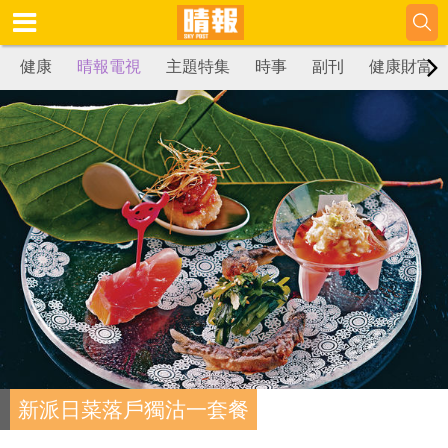
健康
晴報電視
主題特集
時事
副刊
健康財富
新派日菜落戶獨沽一套餐