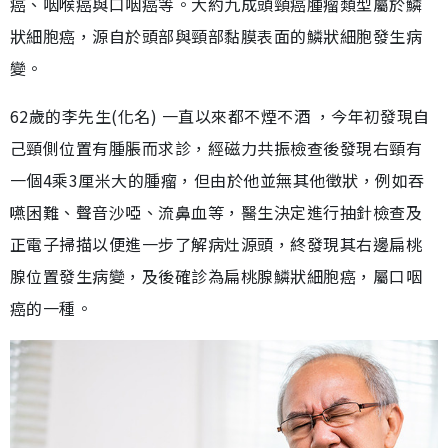
癌、咽喉癌與口咽癌等。大約九成頭頸癌腫瘤類型屬於鱗
狀細胞癌，源自於頭部與頸部黏膜表面的鱗狀細胞發生病
變。
62歲的李先生(化名) 一直以來都不煙不酒 ，今年初發現自
己頸側位置有腫脹而求診，經磁力共振檢查後發現右頸有
一個4乘3厘米大的腫瘤，但由於他並無其他徵狀，例如吞
嚥困難、聲音沙啞、流鼻血等，醫生決定進行抽針檢查及
正電子掃描以便進一步了解病灶源頭，終發現其右邊扁桃
腺位置發生病變，及後確診為扁桃腺鱗狀細胞癌，屬口咽
癌的一種。