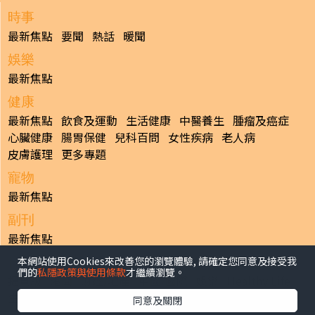
時事
最新焦點
要聞
熱話
暖聞
娛樂
最新焦點
健康
最新焦點
飲食及運動
生活健康
中醫養生
腫瘤及癌症
心臟健康
腸胃保健
兒科百問
女性疾病
老人病
皮膚護理
更多專題
寵物
最新焦點
副刊
最新焦點
本網站使用Cookies來改善您的瀏覽體驗, 請確定您同意及接受我
日報
們的
私隱政策與使用條款
才繼續瀏覽。
揭頁版
港聞
財經/地產
中國/國際
娛樂
Healthy Life
生活副刊
親子/教育
體育
專題/人物
昔日晴報
同意及關閉