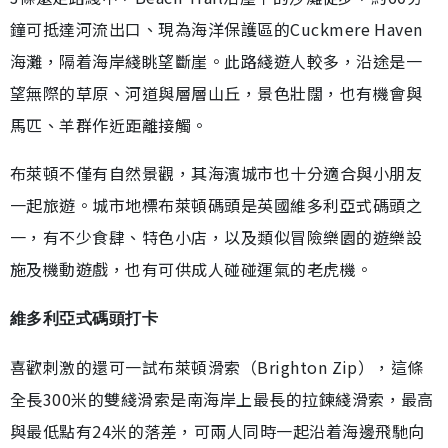
鐘可抵達河流出口、現為海洋保護區的Cuckmere Haven
海灘，隔着海岸綫眺望斷崖。此路綫遊人較多，沿途是一
望無際的草原、河道與層層山丘，景色壯闊，也有機會與
馬匹、羊群作近距離接觸。
布萊頓不僅有自然景觀，其海濱城市也十分適合與小朋友
一起旅遊。城市地標布萊頓碼頭是英國維多利亞式碼頭之
一，有不少食肆、特色小店，以及類似冒險樂園的遊樂設
施及機動遊戲，也有可供成人碰碰運氣的老虎機。
維多利亞式碼頭打卡
喜歡刺激的還可一試布萊頓滑索（Brighton Zip），這條
全長300米的雙綫滑索是南海岸上最長的拉鍊綫滑索，最高
與最低點有24米的落差，可兩人同時一起沿着海邊飛馳向