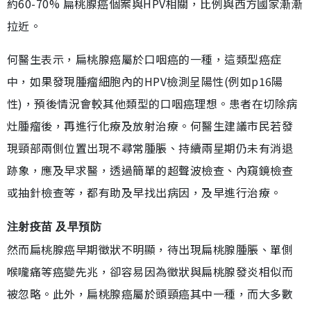
約60-70% 扁桃腺癌個案與HPV相關，比例與西方國家漸漸
拉近。
何醫生表示，扁桃腺癌屬於口咽癌的一種，這類型癌症
中，如果發現腫瘤細胞內的HPV檢測呈陽性(例如p16陽
性)，預後情況會較其他類型的口咽癌理想。患者在切除病
灶腫瘤後，再進行化療及放射治療。何醫生建議市民若發
現頸部兩側位置出現不尋常腫脹、持續兩星期仍未有消退
跡象，應及早求醫，透過簡單的超聲波檢查、內窺鏡檢查
或抽針檢查等，都有助及早找出病因，及早進行治療。
注射疫苗 及早預防
然而扁桃腺癌早期徵狀不明顯，待出現扁桃腺腫脹、單側
喉嚨痛等癌變先兆，卻容易因為徵狀與扁桃腺發炎相似而
被忽略。此外，扁桃腺癌屬於頭頸癌其中一種，而大多數