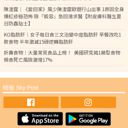
陳浚霆｜《愛回家》風少陳浚霆歐遊行山出事 1原因全身
爆紅疹極恐怖 險「毀容」急回港求醫【附皮膚科醫生夏
日防蟲貼士】
KO脂肪肝｜女子每日食三文治變中度脂肪肝 早餐改吃1
款食物 半年激減15磅逆轉脂肪肝
折壽食物｜大量常見食品上榜！ 美國研究揭1類型食物
頻食死亡風險激增17%
晴報 Sky Post