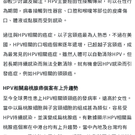
卻較少討論及關注。HPV主要經由性接觸傳染，可以在性行
為期間，病毒接觸到性器官、口腔和喉嚨等部位的皮膚傷
口、體液或黏膜而受到感染。
過往與HPV相關的癌症，以子宮頸癌最為人熟悉，不過在美
國，HPV相關的口咽癌個案逐年遞增，已超越子宮頸癌，成
為最常見的HPV相關癌症。雖然人體可以自動清除HPV，但
若長期持續感染而無法全數清除，就有機會因HPV感染而引
發癌症，例如HPV相關的頭頸癌。
HPV相關扁桃腺癌個案有上升趨勢
至今全球男性患上HPV相關頭頸癌的發病率，遠高於女性。
當中以扁桃腺細胞與子宮頸細胞的組成甚為類似，容易受
HPV持續感染，並演變成扁桃腺癌。有數據顯示HPV相關扁
桃腺癌個案在中港台均有上升趨勢，當中內地及台灣均有