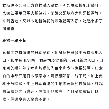
式時也不忘將西方食材融入菜式。例如燒飯糰配上鵝肝、
宮崎芒果用巴馬火腿包着，釜飯又配以意大利黑松露等。
來到香港，又以本地新鮮花竹蝦及鱔等入饌，吃起來多了
份驚喜。
細節一絲不苟
套餐中亦有傳統的日本菜式，刺身及魚鮮多由東京築地入
口，和牛選用A4級，做壽司及食事的米只用新潟入口，自
家煮的醬汁除了木魚片還加入吞拿魚令味道更醇厚，連煮
食的水都只用日本礦泉水，每樣細節都一絲不苟。加上賣
相十分精緻，用上日本直送的手繪漆器及矜貴餐具，計起
來每道菜才百幾元，性價比非常高。而且菜式會每月轉
換，保證令客人驚喜不斷。