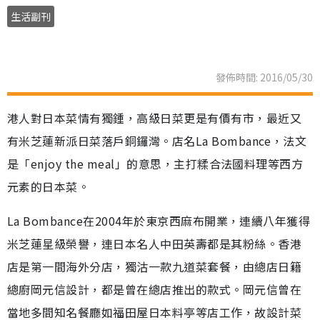
生活副刊
發佈時間: 2016/05/30
港人對日本菜情有獨鍾，高級日菜更是有價有市，最近又
有米芝蓮新派日菜落戶銅鑼灣。店名La Bombance，法文
是「enjoy the meal」的意思，主打糅合法國料理等西方
元素的日本菜。
La Bombance在2004年於東京西麻布開業，連續八年獲得
米芝蓮星級榮譽，連日本名人中田英壽都是其粉絲。香港
店是第一間海外分店，獨沽一款九道菜套餐，由總店日籍
總廚岡元信設計，都是曾在總店推出的款式。岡元信曾在
當地多間知名餐廳如福田屋日本料亭等店工作，故設計菜