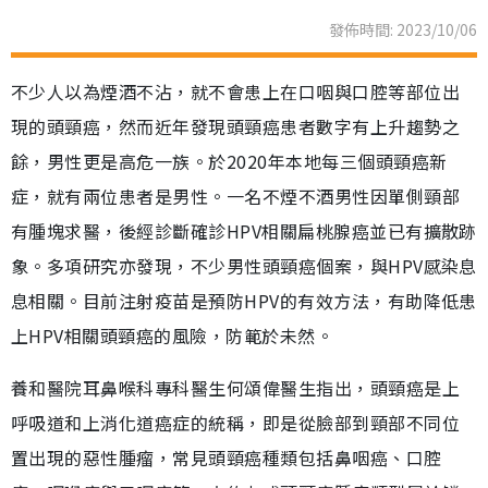
發佈時間: 2023/10/06
不少人以為煙酒不沾，就不會患上在口咽與口腔等部位出
現的頭頸癌，然而近年發現頭頸癌患者數字有上升趨勢之
餘，男性更是高危一族。於2020年本地每三個頭頸癌新
症，就有兩位患者是男性。一名不煙不酒男性因單側頸部
有腫塊求醫，後經診斷確診HPV相關扁桃腺癌並已有擴散跡
象。多項研究亦發現，不少男性頭頸癌個案，與HPV感染息
息相關。目前注射疫苗是預防HPV的有效方法，有助降低患
上HPV相關頭頸癌的風險，防範於未然。
養和醫院耳鼻喉科專科醫生何頌偉醫生指出，頭頸癌是上
呼吸道和上消化道癌症的統稱，即是從臉部到頸部不同位
置出現的惡性腫瘤，常見頭頸癌種類包括鼻咽癌、口腔