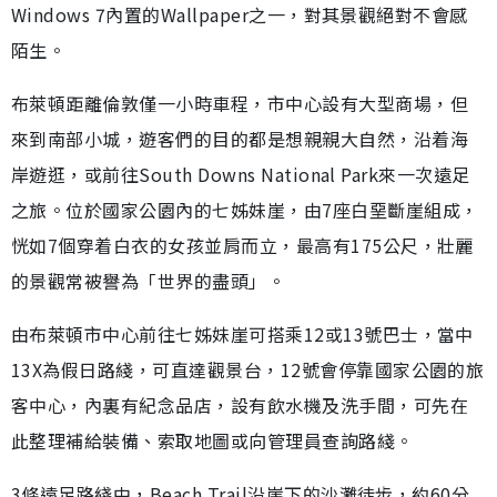
Windows 7內置的Wallpaper之一，對其景觀絕對不會感
陌生。
布萊頓距離倫敦僅一小時車程，市中心設有大型商場，但
來到南部小城，遊客們的目的都是想親親大自然，沿着海
岸遊逛，或前往South Downs National Park來一次遠足
之旅。位於國家公園內的七姊妹崖，由7座白堊斷崖組成，
恍如7個穿着白衣的女孩並肩而立，最高有175公尺，壯麗
的景觀常被譽為「世界的盡頭」。
由布萊頓市中心前往七姊妹崖可搭乘12或13號巴士，當中
13X為假日路綫，可直達觀景台，12號會停靠國家公園的旅
客中心，內裏有紀念品店，設有飲水機及洗手間，可先在
此整理補給裝備、索取地圖或向管理員查詢路綫。
3條遠足路綫中，Beach Trail沿崖下的沙灘徒步，約60分