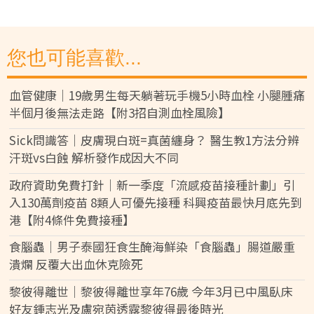
您也可能喜歡...
血管健康｜19歲男生每天躺著玩手機5小時血栓 小腿腫痛
半個月後無法走路【附3招自測血栓風險】
Sick問識答｜皮膚現白斑=真菌纏身？ 醫生教1方法分辨
汗斑vs白蝕 解析發作成因大不同
政府資助免費打針｜新一季度「流感疫苗接種計劃」引
入130萬劑疫苗 8類人可優先接種 科興疫苗最快月底先到
港【附4條件免費接種】
食腦蟲｜男子泰國狂食生醃海鮮染「食腦蟲」腸道嚴重
潰爛 反覆大出血休克險死
黎彼得離世｜黎彼得離世享年76歲 今年3月已中風臥床
好友鍾志光及盧宛茵透露黎彼得最後時光