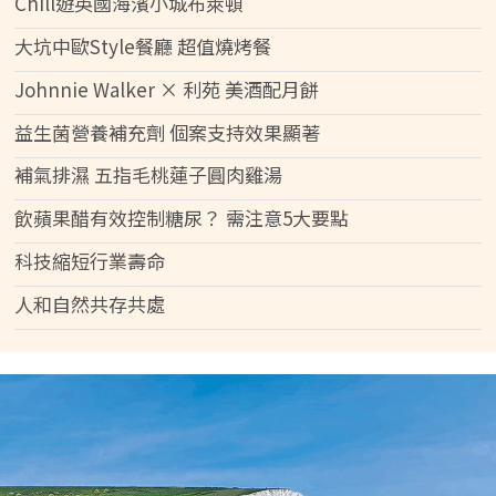
Chill遊英國海濱小城布萊頓
大坑中歐Style餐廳 超值燒烤餐
Johnnie Walker × 利苑 美酒配月餅
益生菌營養補充劑 個案支持效果顯著
補氣排濕 五指毛桃蓮子圓肉雞湯
飲蘋果醋有效控制糖尿？ 需注意5大要點
科技縮短行業壽命
人和自然共存共處