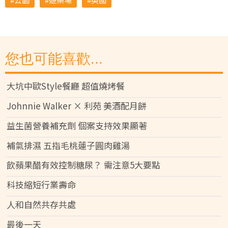
您也可能喜歡...
大坑中歐Style餐廳 超值燒烤餐
Johnnie Walker × 利苑 美酒配月餅
益生菌營養補充劑 個案支持效果顯著
補氣排濕 五指毛桃蓮子圓肉雞湯
飲蘋果醋有效控制糖尿？ 需注意5大要點
科技縮短行業壽命
人和自然共存共處
最後一天