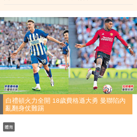
白禮頓火力全開 18歲費格遜大勇 曼聯陷內
亂翻身仗難踢
體育