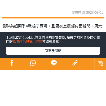
發佈時間: 2023/09/15
曼聯英超開季4戰輸了兩場，且更衣室屢爆負面新聞，周六
主場對白禮頓急需一場翻身仗。作為近年奇兵，白禮頓已
本網站使用Cookies來改善您的瀏覽體驗, 請確定您同意及接受我
展示可威脅勁旅的能力，18歲前鋒伊雲費格遜上輪對紐卡
們的
私隱政策與使用條款
才繼續瀏覽。
素更連中三元，足以成為紅魔後防的心腹大患。
同意及關閉
曼聯上輪作客1:3負阿仙奴，目前4戰只取得2勝2負，排名
跌出10名以外，即使是贏波的兩場，總體表現仍不獲球迷
收貨，令第2季執教的領隊坦哈格壓力日增。紅魔更衣室更
是接連「爆鑊」，繼英格蘭翼鋒查頓辛祖不滿被指操練表
現差被踢出大名單，與坦帥隔空罵戰後，正選巴西右翼安
東尼因身陷涉打女性的官非而暫時休假，令曼聯翼鋒位置
更加缺人。