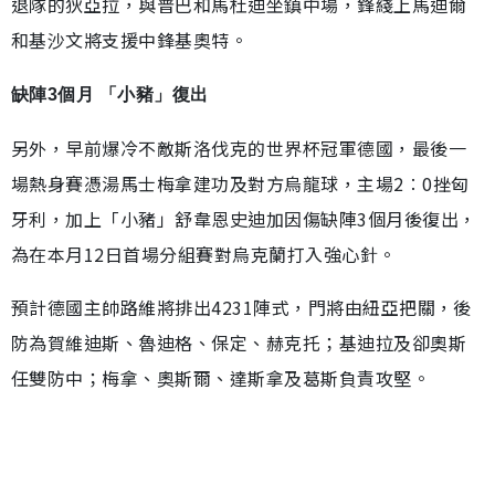
退隊的狄亞拉，與普巴和馬杜迪坐鎮中場，鋒綫上馬迪爾
和基沙文將支援中鋒基奧特。
缺陣3個月 「小豬」復出
另外，早前爆冷不敵斯洛伐克的世界杯冠軍德國，最後一
場熱身賽憑湯馬士梅拿建功及對方烏龍球，主場2︰0挫匈
牙利，加上「小豬」舒韋恩史迪加因傷缺陣3個月後復出，
為在本月12日首場分組賽對烏克蘭打入強心針。
預計德國主帥路維將排出4231陣式，門將由紐亞把關，後
防為賀維迪斯、魯迪格、保定、赫克托；基迪拉及卻奧斯
任雙防中；梅拿、奧斯爾、達斯拿及葛斯負責攻堅。