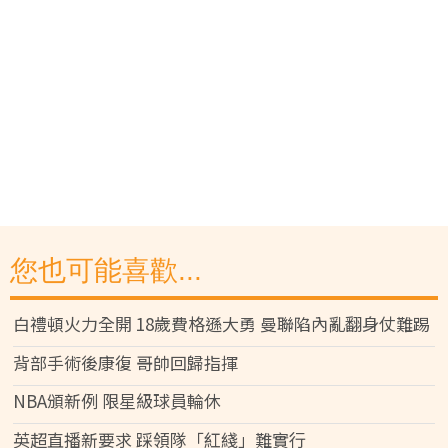
您也可能喜歡...
白禮頓火力全開 18歲費格遜大勇 曼聯陷內亂翻身仗難踢
背部手術後康復 哥帥回歸指揮
NBA頒新例 限星級球員輪休
英超直播新要求 踩領隊「紅綫」難實行