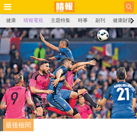
健康
晴報電視
主題特集
時事
副刊
健康財富
最後檢閱