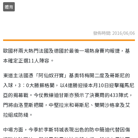
體育
發佈時間: 2016/06/06
歐國杯兩大熱門法國及德國於最後一場熱身賽均報捷，基
本確定正選11人陣容。
東道主法國憑「阿仙奴孖寶」基奧特梅開二度及哥斯尼的
入球，3︰0大勝蘇格蘭，以4連勝迎接本月10日迎擊羅馬尼
亞的揭幕戰。今仗教練迪甘斯亦預示了決賽周的433陣式，
門將由洛里斯把關，中堅拉米和哥斯尼、雙閘沙格拿及艾
拉組成防綫。
中場方面，今季於李斯特城表現出色的防中簡迪代替因傷