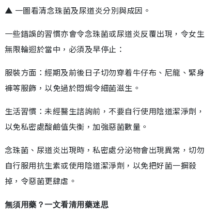
▲ 一圖看清念珠菌及尿道炎分別與成因。
一些錯誤的習慣亦會令念珠菌或尿道炎反覆出現，令女生
無限輪迴於當中，必須及早停止：
服裝方面：經期及前後日子切勿穿着牛仔布、尼龍、緊身
褲等服飾，以免過於悶焗令細菌滋生。
生活習慣：未經醫生諮詢前，不要自行使用陰道潔淨劑，
以免私密處酸鹼值失衡，加強惡菌數量。
念珠菌、尿道炎出現時，私密處分泌物會出現異常，切勿
自行服用抗生素或使用陰道潔淨劑，以免把好菌一摒殺
掉，令惡菌更肆虐。
無須用藥？一文看清用藥迷思