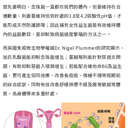
首先要明白，念珠菌一直都在我們的體內，但要維持在合
適數量，則要靠維持恰到好處的3.8至4.2弱酸性pH值，才
能形成天然防護屏障；因此補充女性益生菌是有效維持體
內的益菌數目，是抑制致病菌過度繁殖的方法之一。
而英國免疫微生物學權威Dr. Nigel Plummer的研究顯示，
加氏乳酸菌能抑制念珠菌增生；蔓越莓則能針對尿道炎問
題，有助抑制惡菌入侵與增生；若能配合維他命B6及益生
菌，更可產生協同效應，改善長痘痘、情緒不穩等經期前
的綜合症狀，同時有效改善舒緩排便不順及腸胃敏感等體
質，為身體帶來多重好處。