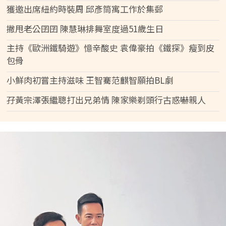
獲邀出席紐約時裝周 邱彥筒寓工作於集郵
撇甩老公囝囝 陳慧琳排舞室度過51歲生日
主持《歐洲鐵騎遊》憶辛酸史 袁偉豪拍《鐵探》瘦到皮
包骨
小鮮肉初嘗主持滋味 王智騫范麒智願拍BL劇
孖黃宗澤張繼聰打出兄弟情 陳家樂剃頭行古惑嚇親人