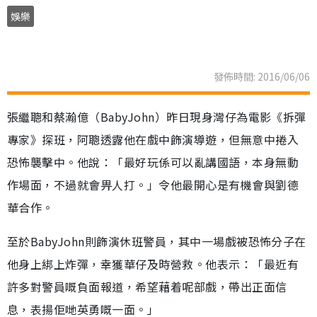
娛樂
發佈時間: 2016/06/06
張繼聰和蔡瀚億（BabyJohn）昨日現身灣仔為電影《拆彈
專家》探班，阿聰透露他在戲中飾演導遊，但無意中捲入
恐怖襲擊中。他說：「最好玩係可以亂講國語，本身無動
作場面，不過就會畀人打。」令他最開心是有機會與劉德
華合作。
至於BabyJohn則飾演休班警員，其中一場戲被恐怖分子在
他身上綁上炸彈，幸獲華仔及時營救。他表示：「最近有
許多對警員嘅負面報道，希望藉着呢部戲，帶出正面信
息，表揚佢哋英勇嘅一面。」