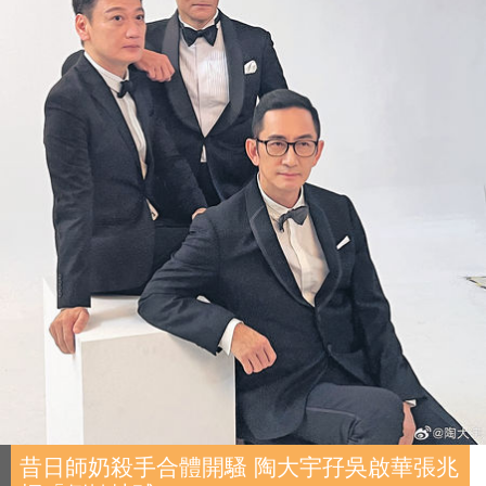
昔日師奶殺手合體開騷 陶大宇孖吳啟華張兆