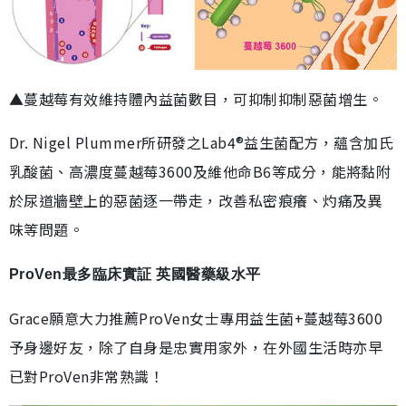
▲蔓越莓有效維持體內益菌數目，可抑制抑制惡菌增生。
Dr. Nigel Plummer所研發之Lab4®益生菌配方，蘊含加氏
乳酸菌、高濃度蔓越莓3600及維他命B6等成分，能將黏附
於尿道牆壁上的惡菌逐一帶走，改善私密痕癢、灼痛及異
味等問題。
ProVen最多臨床實証 英國醫藥級水平
Grace願意大力推薦ProVen女士專用益生菌+蔓越莓3600
予身邊好友，除了自身是忠實用家外，在外國生活時亦早
已對ProVen非常熟識！