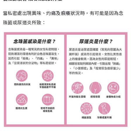
當私密處出現異味、灼痛及痕癢狀況時，有可能是因為念
珠菌或尿道炎所致：