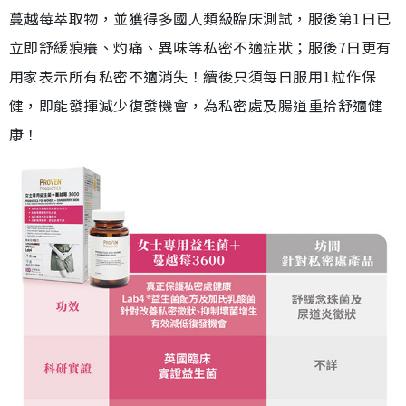
蔓越莓萃取物，並獲得多國人類級臨床測試，服後第1日已
立即舒緩痕癢、灼痛、異味等私密不適症狀；服後7日更有
用家表示所有私密不適消失！續後只須每日服用1粒作保
健，即能發揮減少復發機會，為私密處及腸道重拾舒適健
康！