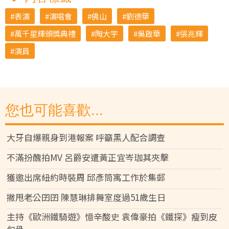
表演
演唱會
佛山
劉德華
萬千星輝頒獎典禮
陶大宇
吳啟華
張兆輝
演員
您也可能喜歡...
大牙自爆親身到港報案 呼籲黑人配合調查
不滿扮醜拍MV 呂爵安遭黃正宜岑珈其夾擊
獲邀出席紐約時裝周 邱彥筒寓工作於集郵
撇甩老公囝囝 陳慧琳排舞室度過51歲生日
主持《歐洲鐵騎遊》憶辛酸史 袁偉豪拍《鐵探》瘦到皮