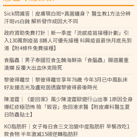
Sick問識答｜皮膚現白斑=真菌纏身？ 醫生教1方法分辨
汗斑vs白蝕 解析發作成因大不同
政府資助免費打針｜新一季度「流感疫苗接種計劃」引
入130萬劑疫苗 8類人可優先接種 科興疫苗最快月底先到
港【附4條件免費接種】
食腦蟲｜男子泰國狂食生醃海鮮染「食腦蟲」腸道嚴重
潰爛 反覆大出血休克險死
黎彼得離世｜黎彼得離世享年76歲 今年3月已中風臥床
好友鍾志光及盧宛茵透露黎彼得最後時光
陳浚霆｜《愛回家》風少陳浚霆歐遊行山出事 1原因全身
爆紅疹極恐怖 險「毀容」急回港求醫【附皮膚科醫生夏
日防蟲貼士】
KO脂肪肝｜女子每日食三文治變中度脂肪肝 早餐改吃1
款食物 半年激減15磅逆轉脂肪肝