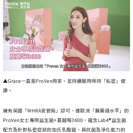
▲Grace一直是ProVen用家，並持續服用保持「私密」健
康。
擁有英國「MHRA安管局」認可、達歐洲「醫藥級水平」的
ProVen女士專用益生菌+蔓越莓3600，蘊含Lab4®益生菌
配方及針對私密症狀的加氏乳酸菌、具抗菌及淨化能力的