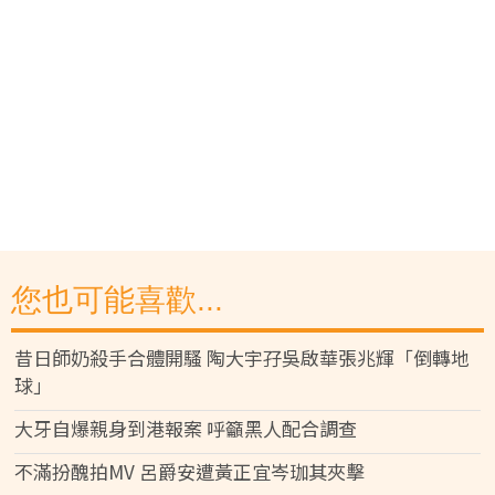
您也可能喜歡...
昔日師奶殺手合體開騷 陶大宇孖吳啟華張兆輝「倒轉地
球」
大牙自爆親身到港報案 呼籲黑人配合調查
不滿扮醜拍MV 呂爵安遭黃正宜岑珈其夾擊