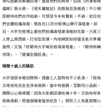
現勾起觀眾集體回憶，重提他們的角色，包括《刑事偵緝
檔案》張大勇、《倚天屠龍記》的張無忌及楊逍；不少網
民期待他們合作拍劇，可惜至今未有聲氣。不過，近日他
們合體拍攝海報，預告在11月中假佛山舉行演唱會。前
日，大宇在微博上載他們拍攝演唱會海報的花絮，只見三
人穿上黑西裝，打扮型到爆。內地網民紛紛留言表示準備
搶飛，又指「好期待大宇哥的首場演唱會」、「期待倒轉
地球」、「建議全國巡演」。
嘆幾十歲人拒騷肌
大宇接受本報訪問時，透露三人屆時有不少表演，「我哋
又唔係完完全全淨係唱歌，當中有遊戲、互動同小品劇，
開開心心做場騷。因為大家都認識咗幾十年，又拍咗咁多
經典港劇，想搵個機會當係紀念！」問到三人有甚麼開心