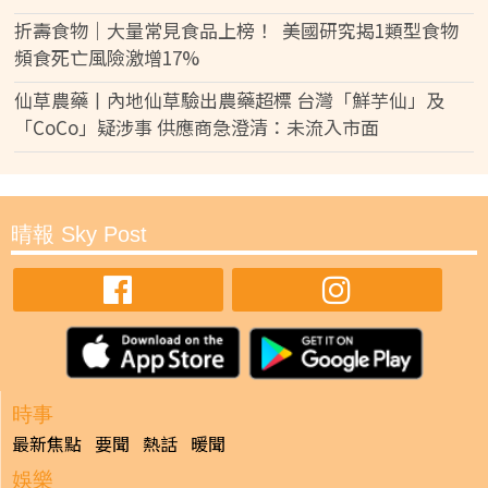
折壽食物｜大量常見食品上榜！ 美國研究揭1類型食物
頻食死亡風險激增17%
仙草農藥丨內地仙草驗出農藥超標 台灣「鮮芋仙」及
「CoCo」疑涉事 供應商急澄清：未流入市面
晴報 Sky Post
時事
最新焦點
要聞
熱話
暖聞
娛樂