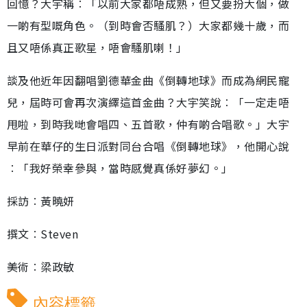
回憶？大宇稱︰「以前大家都唔成熟，但又要扮大個，做
一啲有型嘅角色。（到時會否騷肌？）大家都幾十歲，而
且又唔係真正歌星，唔會騷肌喇！」
談及他近年因翻唱劉德華金曲《倒轉地球》而成為網民寵
兒，屆時可會再次演繹這首金曲？大宇笑說︰「一定走唔
甩啦，到時我哋會唱四、五首歌，仲有啲合唱歌。」大宇
早前在華仔的生日派對同台合唱《倒轉地球》，他開心說
︰「我好榮幸參與，當時感覺真係好夢幻。」
採訪︰黃曉妍
撰文︰Steven
美術︰梁政敏
內容標籤