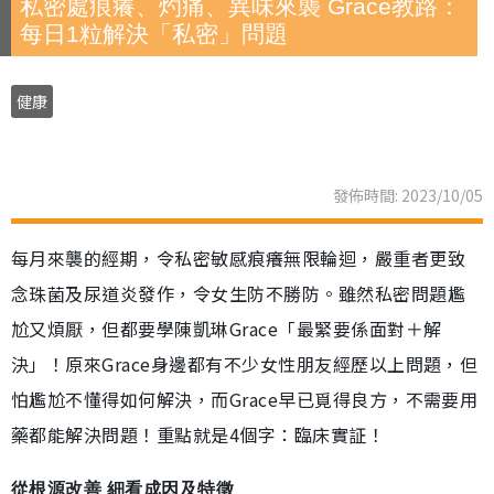
私密處痕癢、灼痛、異味來襲 Grace教路：
每日1粒解決「私密」問題
健康
發佈時間: 2023/10/05
每月來襲的經期，令私密敏感痕癢無限輪迴，嚴重者更致
念珠菌及尿道炎發作，令女生防不勝防。雖然私密問題尷
尬又煩厭，但都要學陳凱琳Grace「最緊要係面對＋解
決」！原來Grace身邊都有不少女性朋友經歷以上問題，但
怕尷尬不懂得如何解決，而Grace早已覓得良方，不需要用
藥都能解決問題！重點就是4個字：臨床實証！
從根源改善 細看成因及特徵