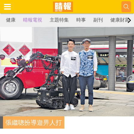
健康
晴報電視
主題特集
時事
副刊
健康財富
張繼聰扮導遊畀人打