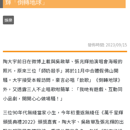
輝「倒轉地球」
娛樂
發佈時間: 2023/09/15
陶大宇前日在微博上載與吳啟華、張兆輝拍演唱會海報的
照片，原來三位「師奶殺手」將於11月中合體假佛山開
騷。大宇接受本報訪問，豪言必唱「飲歌」《倒轉地球》
外，又透露三人不止唱歌咁簡單︰「我哋有遊戲、互動同
小品劇，開開心心做場騷！」
三位90年代無綫當家小生，今年初重返無綫任《萬千星輝
頒獎典禮2022》頒獎嘉賓，陶大宇、吳啟華及張兆輝的出