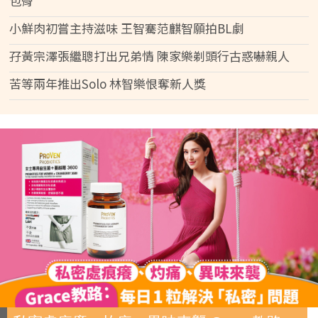
包骨
小鮮肉初嘗主持滋味 王智騫范麒智願拍BL劇
孖黃宗澤張繼聰打出兄弟情 陳家樂剃頭行古惑嚇親人
苦等兩年推出Solo 林智樂恨奪新人獎