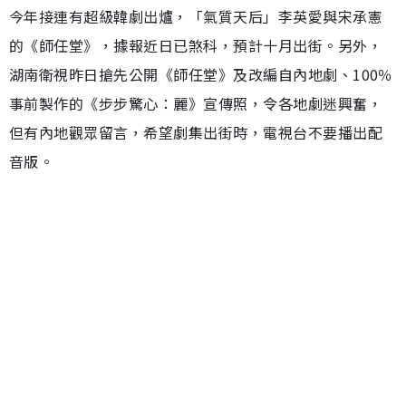
今年接連有超級韓劇出爐，「氣質天后」李英愛與宋承憲
的《師任堂》，據報近日已煞科，預計十月出街。另外，
湖南衛視昨日搶先公開《師任堂》及改編自內地劇、100％
事前製作的《步步驚心：麗》宣傳照，令各地劇迷興奮，
但有內地觀眾留言，希望劇集出街時，電視台不要播出配
音版。