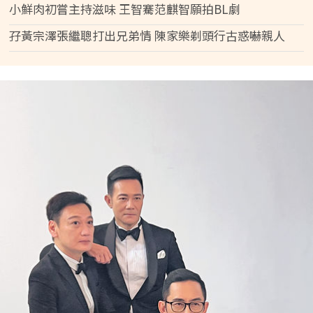
小鮮肉初嘗主持滋味 王智騫范麒智願拍BL劇
孖黃宗澤張繼聰打出兄弟情 陳家樂剃頭行古惑嚇親人