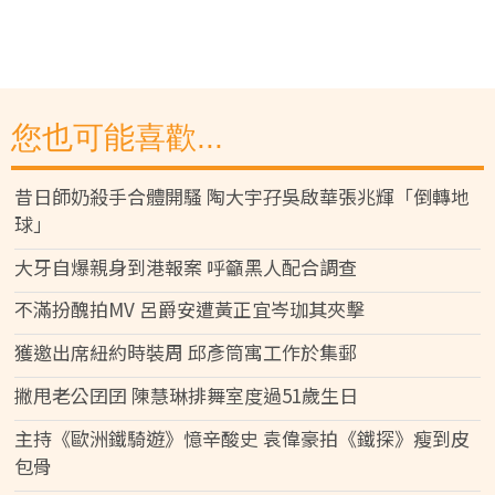
您也可能喜歡...
昔日師奶殺手合體開騷 陶大宇孖吳啟華張兆輝「倒轉地
球」
大牙自爆親身到港報案 呼籲黑人配合調查
不滿扮醜拍MV 呂爵安遭黃正宜岑珈其夾擊
獲邀出席紐約時裝周 邱彥筒寓工作於集郵
撇甩老公囝囝 陳慧琳排舞室度過51歲生日
主持《歐洲鐵騎遊》憶辛酸史 袁偉豪拍《鐵探》瘦到皮
包骨