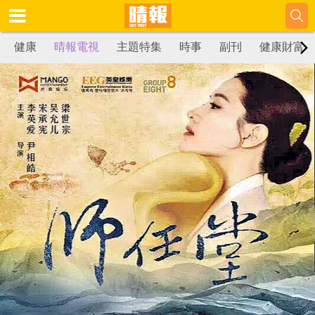
健康
晴報電視
主題特集
時事
副刊
健康財富