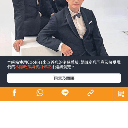
本網站使用Cookies來改善您的瀏覽體驗, 請確定您同意及接受我
們的
私隱政策與使用條款
才繼續瀏覽。
同意及關閉
昔日師奶殺手合體開騷 陶大宇孖吳啟華張兆
輝「倒轉地球」
娛樂