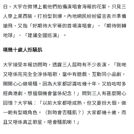
日，大宇在微博上載他們拍攝演唱會海報的花絮，只見三
人穿上黑西裝，打扮型到爆。內地網民紛紛留言表示準備
搶飛，又指「好期待大宇哥的首場演唱會」、「期待倒轉
地球」、「建議全國巡演」。
嘆幾十歲人拒騷肌
大宇接受本報訪問時，透露三人屆時有不少表演，「我哋
又唔係完完全全淨係唱歌，當中有遊戲、互動同小品劇，
開開心心做場騷。因為大家都認識咗幾十年，又拍咗咁多
經典港劇，想搵個機會當係紀念！」問到三人有甚麼開心
回憶？大宇稱︰「以前大家都唔成熟，但又要扮大個，做
一啲有型嘅角色。（到時會否騷肌？）大家都幾十歲，而
且又唔係真正歌星，唔會騷肌喇！」