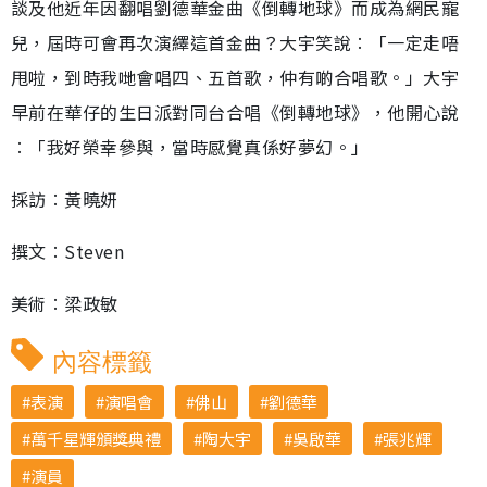
談及他近年因翻唱劉德華金曲《倒轉地球》而成為網民寵
兒，屆時可會再次演繹這首金曲？大宇笑說︰「一定走唔
甩啦，到時我哋會唱四、五首歌，仲有啲合唱歌。」大宇
早前在華仔的生日派對同台合唱《倒轉地球》，他開心說
︰「我好榮幸參與，當時感覺真係好夢幻。」
採訪︰黃曉妍
撰文︰Steven
美術︰梁政敏
內容標籤
表演
演唱會
佛山
劉德華
萬千星輝頒獎典禮
陶大宇
吳啟華
張兆輝
演員