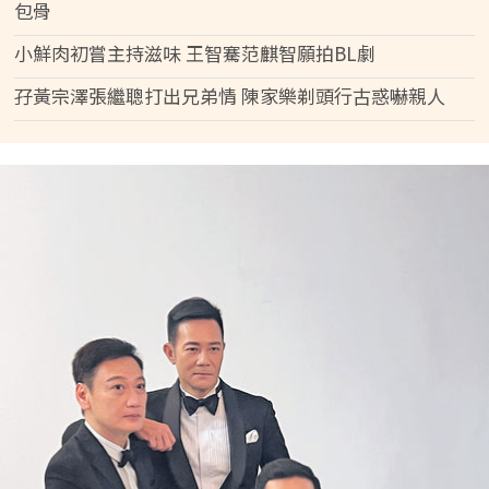
包骨
小鮮肉初嘗主持滋味 王智騫范麒智願拍BL劇
孖黃宗澤張繼聰打出兄弟情 陳家樂剃頭行古惑嚇親人