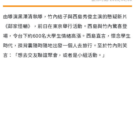
由導演黑澤清執導，竹內結子與西島秀俊主演的懸疑新片
《鄰家怪嚇》，前日在東京舉行活動。西島與竹內驚喜登
場，令台下約600名大學生情緒高漲。西島直言，懷念學生
時代，孭背囊隨時隨地出發一個人去旅行。至於竹內則笑
言：「想去交友聯誼聚會，或者是小組活動。」