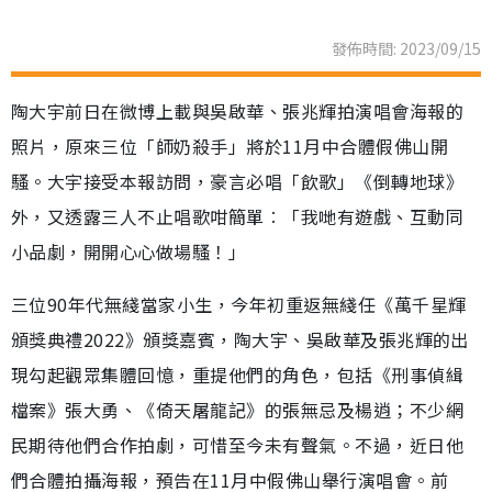
發佈時間: 2023/09/15
陶大宇前日在微博上載與吳啟華、張兆輝拍演唱會海報的
照片，原來三位「師奶殺手」將於11月中合體假佛山開
騷。大宇接受本報訪問，豪言必唱「飲歌」《倒轉地球》
外，又透露三人不止唱歌咁簡單︰「我哋有遊戲、互動同
小品劇，開開心心做場騷！」
三位90年代無綫當家小生，今年初重返無綫任《萬千星輝
頒獎典禮2022》頒獎嘉賓，陶大宇、吳啟華及張兆輝的出
現勾起觀眾集體回憶，重提他們的角色，包括《刑事偵緝
檔案》張大勇、《倚天屠龍記》的張無忌及楊逍；不少網
民期待他們合作拍劇，可惜至今未有聲氣。不過，近日他
們合體拍攝海報，預告在11月中假佛山舉行演唱會。前