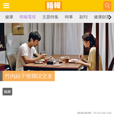
健康
晴報電視
主題特集
時事
副刊
健康財富
竹內結子恨聯誼交友
娛樂
發佈時間: 2016/06/08