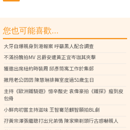
您也可能喜歡...
大牙自爆親身到港報案 呼籲黑人配合調查
不滿扮醜拍MV 呂爵安遭黃正宜岑珈其夾擊
獲邀出席紐約時裝周 邱彥筒寓工作於集郵
撇甩老公囝囝 陳慧琳排舞室度過51歲生日
主持《歐洲鐵騎遊》憶辛酸史 袁偉豪拍《鐵探》瘦到皮
包骨
小鮮肉初嘗主持滋味 王智騫范麒智願拍BL劇
孖黃宗澤張繼聰打出兄弟情 陳家樂剃頭行古惑嚇親人