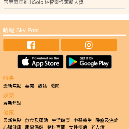
苦等兩年推出Solo 林智樂恨奪新人獎
晴報 Sky Post
時事
最新焦點
要聞
熱話
暖聞
娛樂
最新焦點
健康
最新焦點
飲食及運動
生活健康
中醫養生
腫瘤及癌症
心臟健康
腸胃保健
兒科百問
女性疾病
老人病