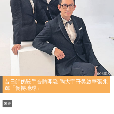
昔日師奶殺手合體開騷 陶大宇孖吳啟華張兆
輝「倒轉地球」
娛樂