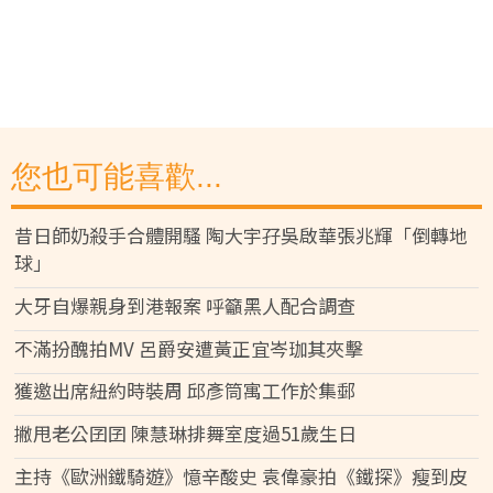
您也可能喜歡...
昔日師奶殺手合體開騷 陶大宇孖吳啟華張兆輝「倒轉地
球」
大牙自爆親身到港報案 呼籲黑人配合調查
不滿扮醜拍MV 呂爵安遭黃正宜岑珈其夾擊
獲邀出席紐約時裝周 邱彥筒寓工作於集郵
撇甩老公囝囝 陳慧琳排舞室度過51歲生日
主持《歐洲鐵騎遊》憶辛酸史 袁偉豪拍《鐵探》瘦到皮