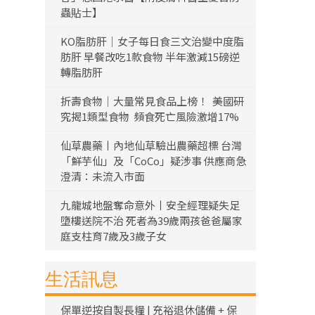
蟲貼士】
KO脂肪肝｜女子每日食三文治變中度脂
肪肝 早餐改吃1款食物 半年激減15磅逆
轉脂肪肝
折壽食物｜大量常見食品上榜！ 美國研
究揭1類型食物 頻食死亡風險激增17%
仙草農藥丨內地仙草驗出農藥超標 台灣
「鮮芋仙」及「CoCo」疑涉事 供應商急
澄清：未流入市面
九龍城地盤奪命意外丨安全經理疑失足
墮樓送院不治 死者為39歲兩孩爸爸屬家
庭支柱育7歲及3歲子女
生活訊息
保單逆按自製長糧 | 充裕退休儲備 + 保