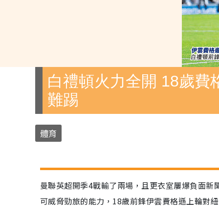
白禮頓火力全開 18歲費
難踢
體育
曼聯英超開季4戰輸了兩場，且更衣室屢爆負面新
可威脅勁旅的能力，18歲前鋒伊雲費格遜上輪對