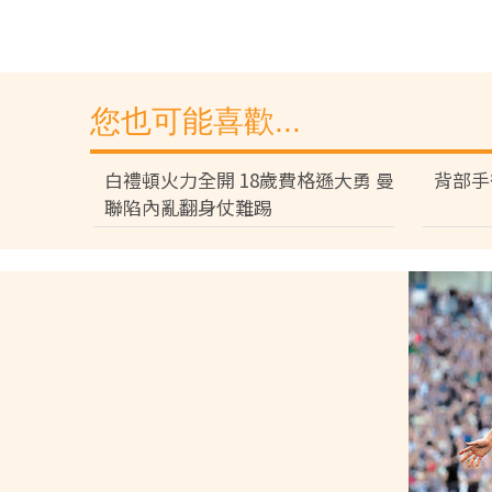
您也可能喜歡...
白禮頓火力全開 18歲費格遜大勇 曼
背部手
聯陷內亂翻身仗難踢