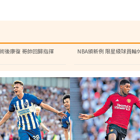
術後康復 哥帥回歸指揮
NBA頒新例 限星級球員輪