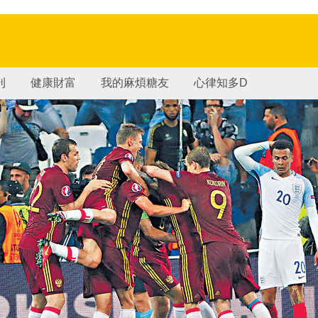
刊
健康財富
我的麻煩糖友
心律知多D