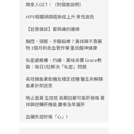
障家人GET！（附個案說明）
HPV相關頭頸癌新症上升 男性高危
【若善健談】愛與痛的邊緣
胸悶、頭脹、手腳麻痺？黃祥興不靠藥
物 1個月拆走血管炸彈 重拾醒神健康
私密處痕癢、灼痛、異味來襲 Grace教
路：每日1粒解決「私密」問題
長效胰島素助糖友穩定控糖 醫生拆解胰
島素針劑迷思
唔止面黃 生痘痘 長期攰都可能肝損傷 黃
祥興逆轉肝機能 慶幸及早護肝
血糖失控好傷「心」!