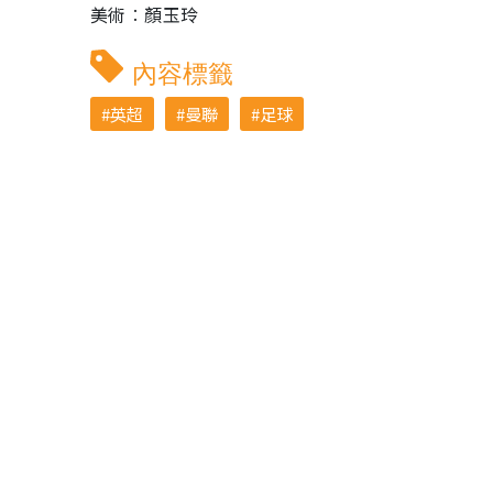
美術︰顏玉玲
內容標籤
英超
曼聯
足球