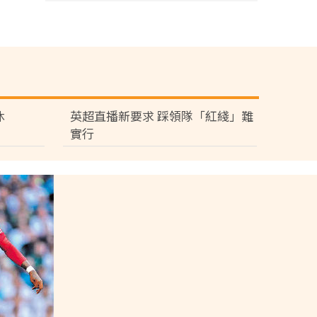
休
英超直播新要求 踩領隊「紅綫」難
實行