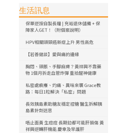
生活訊息
保單逆按自製長糧 | 充裕退休儲備 + 保
障家人GET！（附個案說明）
HPV相關頭頸癌新症上升 男性高危
【若善健談】愛與痛的邊緣
胸悶、頭脹、手腳麻痺？黃祥興不靠藥
物 1個月拆走血管炸彈 重拾醒神健康
私密處痕癢、灼痛、異味來襲 Grace教
路：每日1粒解決「私密」問題
長效胰島素助糖友穩定控糖 醫生拆解胰
島素針劑迷思
唔止面黃 生痘痘 長期攰都可能肝損傷 黃
祥興逆轉肝機能 慶幸及早護肝