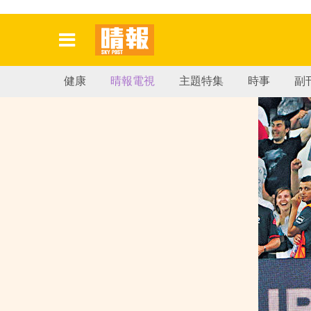
健康
晴報電視
主題特集
時事
副