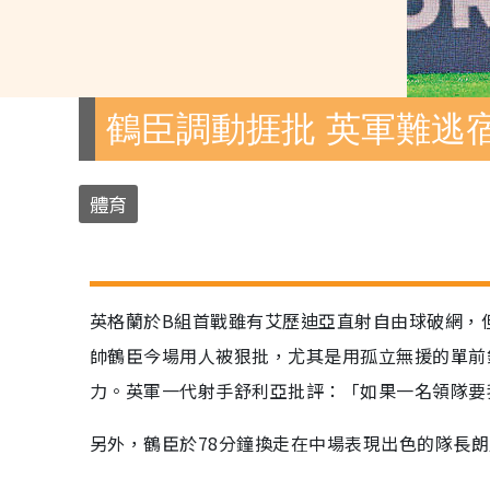
鶴臣調動捱批 英軍難逃
體育
英格蘭於B組首戰雖有艾歷迪亞直射自由球破網，
帥鶴臣今場用人被狠批，尤其是用孤立無援的單前
力。英軍一代射手舒利亞批評：「如果一名領隊要
另外，鶴臣於78分鐘換走在中場表現出色的隊長