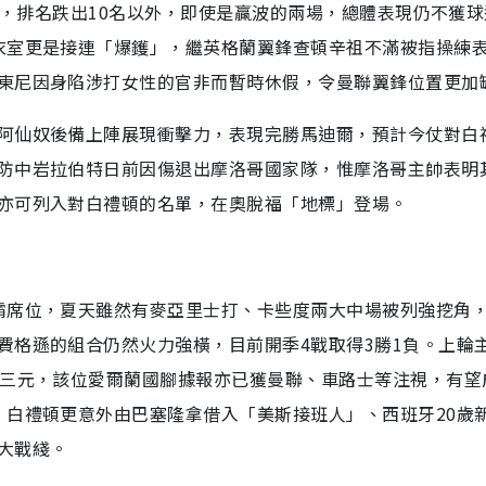
2負，排名跌出10名以外，即使是贏波的兩場，總體表現仍不獲
衣室更是接連「爆鑊」，繼英格蘭翼鋒查頓辛祖不滿被指操練
東尼因身陷涉打女性的官非而暫時休假，令曼聯翼鋒位置更加
阿仙奴後備上陣展現衝擊力，表現完勝馬迪爾，預計今仗對白
防中岩拉伯特日前因傷退出摩洛哥國家隊，惟摩洛哥主帥表明
亦可列入對白禮頓的名單，在奧脫福「地標」登場。
霸席位，夏天雖然有麥亞里士打、卡些度兩大中場被列強挖角
費格遜的組合仍然火力強橫，目前開季4戰取得3勝1負。上輪
中三元，該位愛爾蘭國腳據報亦已獲曼聯、車路士等注視，有望
，白禮頓更意外由巴塞隆拿借入「美斯接班人」、西班牙20歲
大戰綫。