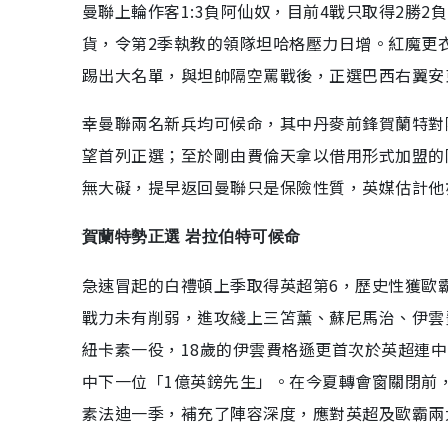
曼聯上輪作客1:3負阿仙奴，目前4戰只取得2勝
貨，令第2季執教的領隊坦哈格壓力日增。紅魔更
踢出大名單，與坦帥隔空罵戰後，正選巴西右翼安
幸曼聯兩名新兵均可候命，其中丹麥前鋒賀蘭特對
望首列正選；至於剛由費倫天拿以借用形式加盟的
無大礙，提早返回曼聯只是保險性質，英媒估計他
賀蘭特勢正選 岩拉伯特可候命
急速冒起的白禮頓上季取得英超第6，歷史性獲歐
戰力未有削弱，進攻綫上三笘薰、蘇尼馬治、伊雲
紐卡素一役，18歲的伊雲費格遜更首次於英超連
中下一位「1億英鎊先生」。在今夏轉會窗關閉前
素法迪一季，補充了陣容深度，應對英超及歐霸兩