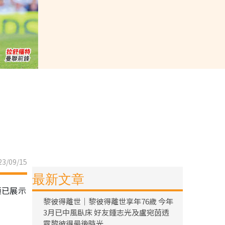
3/09/15
最新文章
頓已展示
黎彼得離世｜黎彼得離世享年76歲 今年
3月已中風臥床 好友鍾志光及盧宛茵透
露黎彼得最後時光