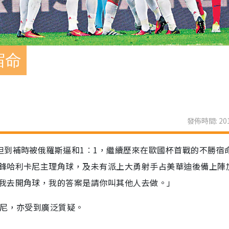
宿命
發佈時間: 201
但到補時被俄羅斯逼和1︰1，繼續歷來在歐國杯首戰的不勝宿
鋒哈利卡尼主理角球，及未有派上大勇射手占美華迪後備上陣
我去開角球，我的答案是請你叫其他人去做。」
朗尼，亦受到廣泛質疑。