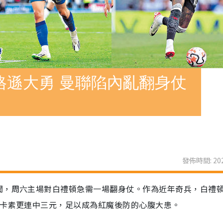
格遜大勇 曼聯陷內亂翻身仗
發佈時間: 202
聞，周六主場對白禮頓急需一場翻身仗。作為近年奇兵，白禮
紐卡素更連中三元，足以成為紅魔後防的心腹大患。