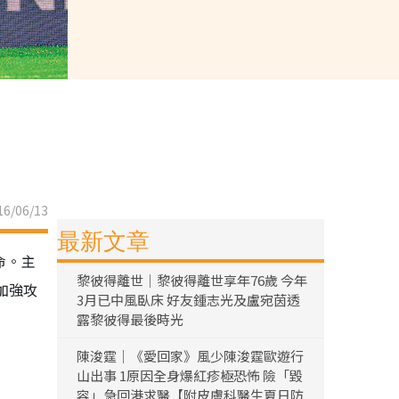
6/06/13
最新文章
命。主
黎彼得離世｜黎彼得離世享年76歲 今年
加強攻
3月已中風臥床 好友鍾志光及盧宛茵透
露黎彼得最後時光
陳浚霆｜《愛回家》風少陳浚霆歐遊行
山出事 1原因全身爆紅疹極恐怖 險「毀
容」急回港求醫【附皮膚科醫生夏日防