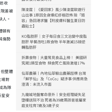
球迷收
陳浚霆｜《愛回家》風少陳浚霆歐遊行
表現差被
山出事 1原因全身爆紅疹極恐怖 險「毀
缺人。
容」急回港求醫【附皮膚科醫生夏日防
蟲貼士】
禮頓有
KO脂肪肝｜女子每日食三文治變中度脂
其傷勢
肪肝 早餐改吃1款食物 半年激減15磅逆
轉脂肪肝
折壽食物｜大量常見食品上榜！ 美國研
究揭1類型食物 頻食死亡風險激增17%
，但整體
仙草農藥丨內地仙草驗出農藥超標 台灣
「鮮芋仙」及「CoCo」疑涉事 供應商急
主場對
澄清：未流入市面
成為隊
九龍城地盤奪命意外丨安全經理疑失足
新星安
墮樓送院不治 死者為39歲兩孩爸爸屬家
庭支柱育7歲及3歲子女