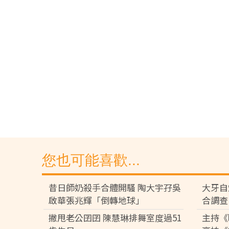
您也可能喜歡...
昔日師奶殺手合體開騷 陶大宇孖吳
大牙自
啟華張兆輝「倒轉地球」
合調查
撇甩老公囝囝 陳慧琳排舞室度過51
主持《