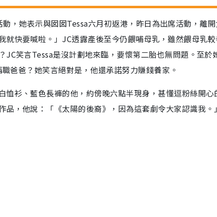
品牌活動，她表示與囡囡Tessa六月初返港，昨日為出席活動，離
我就快要喊啦。」JC透露產後至今仍餵哺母乳，雖然餵母乳較
JC笑言Tessa是沒計劃地來臨，要懷第二胎也無問題。至於
是稱職爸爸？她笑言絕對是，他還承諾努力賺錢養家。
白恤衫、藍色長褲的他，約傍晚六點半現身，甚懂逗粉絲開心
作品，他說：「《太陽的後裔》，因為這套劇令大家認識我。