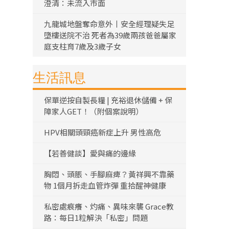
澄清：未流入市面
九龍城地盤奪命意外丨安全經理疑失足
墮樓送院不治 死者為39歲兩孩爸爸屬家
庭支柱育7歲及3歲子女
生活訊息
保單逆按自製長糧 | 充裕退休儲備 + 保
障家人GET！（附個案說明）
HPV相關頭頸癌新症上升 男性高危
【若善健談】愛與痛的邊緣
胸悶、頭脹、手腳麻痺？黃祥興不靠藥
物 1個月拆走血管炸彈 重拾醒神健康
私密處痕癢、灼痛、異味來襲 Grace教
路：每日1粒解決「私密」問題