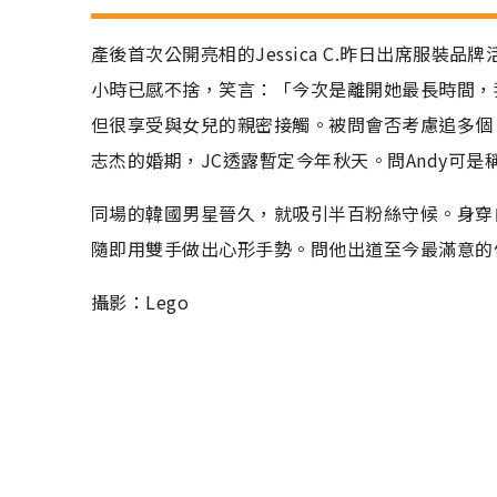
產後首次公開亮相的Jessica C.昨日出席服裝
小時已感不捨，笑言：「今次是離開她最長時間，
但很享受與女兒的親密接觸。被問會否考慮追多個？
志杰的婚期，JC透露暫定今年秋天。問Andy可
同場的韓國男星晉久，就吸引半百粉絲守候。身穿
隨即用雙手做出心形手勢。問他出道至今最滿意的
攝影：Lego