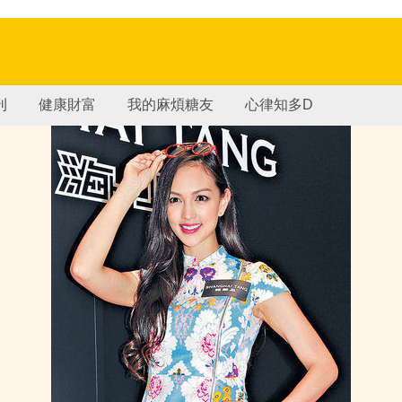
刊
健康財富
我的麻煩糖友
心律知多D