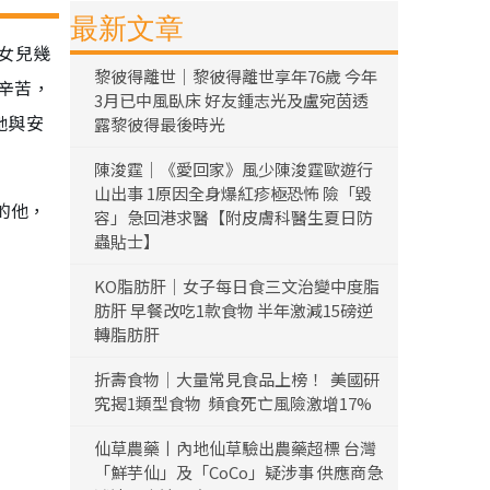
最新文章
開女兒幾
黎彼得離世｜黎彼得離世享年76歲 今年
辛苦，
3月已中風臥床 好友鍾志光及盧宛茵透
她與安
露黎彼得最後時光
陳浚霆｜《愛回家》風少陳浚霆歐遊行
山出事 1原因全身爆紅疹極恐怖 險「毀
的他，
容」急回港求醫【附皮膚科醫生夏日防
蟲貼士】
」
KO脂肪肝｜女子每日食三文治變中度脂
肪肝 早餐改吃1款食物 半年激減15磅逆
轉脂肪肝
折壽食物｜大量常見食品上榜！ 美國研
究揭1類型食物 頻食死亡風險激增17%
仙草農藥丨內地仙草驗出農藥超標 台灣
「鮮芋仙」及「CoCo」疑涉事 供應商急