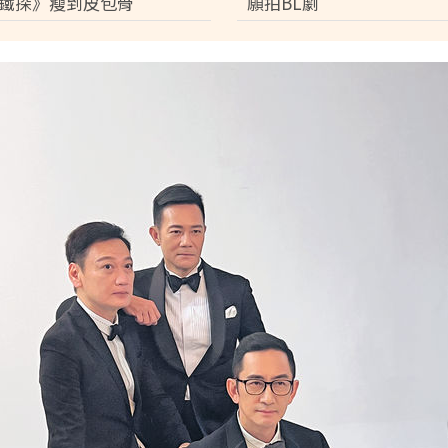
鐵探》瘦到皮包骨
願拍BL劇