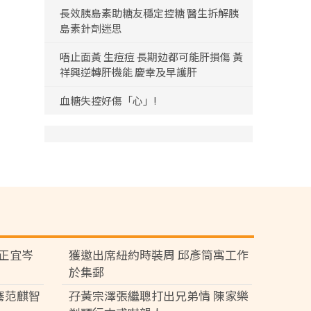
長效胰島素助糖友穩定控糖 醫生拆解胰
島素針劑迷思
唔止面黃 生痘痘 長期攰都可能肝損傷 黃
祥興逆轉肝機能 慶幸及早護肝
血糖失控好傷「心」!
黃正宜岑
獲邀出席紐約時裝周 邱彥筒寓工作
於集郵
騫范麒智
孖黃宗澤張繼聰打出兄弟情 陳家樂