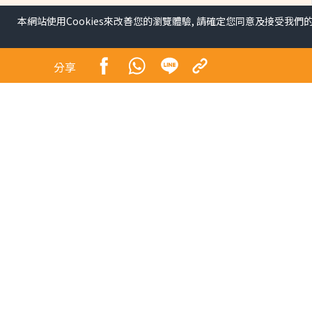
本網站使用Cookies來改善您的瀏覽體驗, 請確定您同意及接受我們
分享
昔日師奶殺手合體開騷 
地球」
娛樂