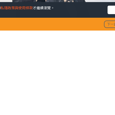
的
私隱政策與使用條款
才繼續瀏覽。
下一
陶大宇孖吳啟華張兆輝「倒轉
發佈時間: 202