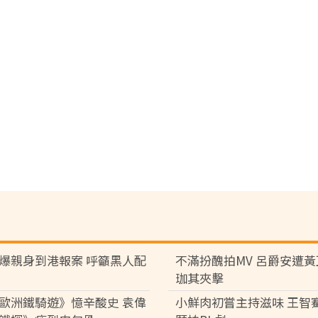
爆親身到港報案 呼籲黑人配
不滿扮醜拍MV 呂爵安遭
珈其夾擊
歐洲鐵騎遊》憶辛酸史 袁偉
小鮮肉初嘗主持滋味 王智