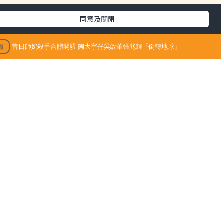
同意及關閉
篇
昔日師奶殺手合體開騷 陶大宇孖吳啟華張兆輝「倒轉地球」
3/09/15
最新文章