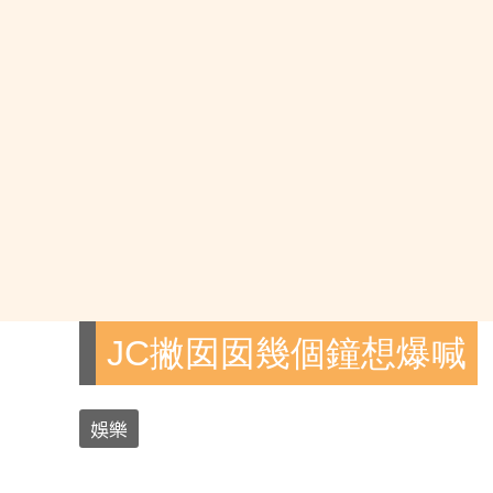
JC撇囡囡幾個鐘想爆喊
娛樂