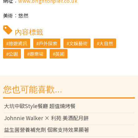
網址︰
www.brightonpier.co.uk
美術︰悠然
內容標籤
旅遊資訊
戶外探索
文娛藝術
大自然
公園
遊樂場
英國
您也可能喜歡...
大坑中歐Style餐廳 超值燒烤餐
Johnnie Walker × 利苑 美酒配月餅
益生菌營養補充劑 個案支持效果顯著