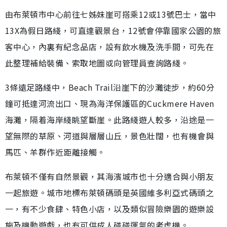
由布萊頓市中心前往七姊妹崖可搭乘12或13號巴士，當中
13X為假日路綫，可直達觀景台，12號會停靠國家公園的旅
客中心，內裏有紀念品店，設有飲水機及洗手間，可先在
此整理補給裝備、索取地圖或向管理員查詢路綫。
3條遠足路綫中，Beach Trail沿崖下的沙灘徒步，約60分
鐘可抵達河流出口、現為海洋保護區的Cuckmere Haven
海灘，隔着海岸綫眺望斷崖。此路綫遊人較多，沿途是一
望無際的草原、河道與層層山丘，景色壯闊，也有機會與
馬匹、羊群作近距離接觸。
布萊頓不僅有自然景觀，其海濱城市也十分適合與小朋友
一起旅遊。城市地標布萊頓碼頭是英國維多利亞式碼頭之
一，有不少食肆、特色小店，以及類似冒險樂園的遊樂設
施及機動遊戲，也有可供成人碰碰運氣的老虎機。