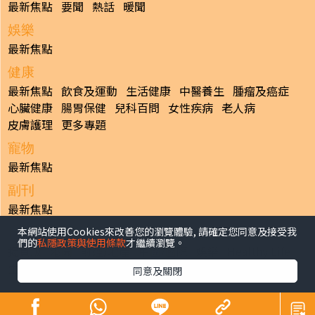
最新焦點
要聞
熱話
暖聞
娛樂
最新焦點
健康
最新焦點
飲食及運動
生活健康
中醫養生
腫瘤及癌症
心臟健康
腸胃保健
兒科百問
女性疾病
老人病
皮膚護理
更多專題
寵物
最新焦點
副刊
最新焦點
本網站使用Cookies來改善您的瀏覽體驗, 請確定您同意及接受我
日報
們的
私隱政策與使用條款
才繼續瀏覽。
揭頁版
港聞
財經/地產
中國/國際
娛樂
Healthy Life
生活副刊
親子/教育
體育
專題/人物
昔日晴報
同意及關閉
香港經濟日報版權所有©2026