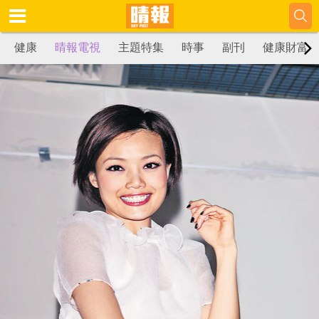
健康
晴報電視
主題特集
時事
副刊
健康財富