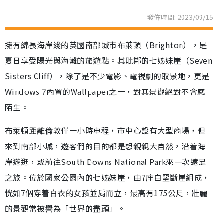
發佈時間: 2023/09/15
擁有綿長海岸綫的英國南部城市布萊頓（Brighton），是
夏日享受陽光與海灘的旅遊點。其毗鄰的七姊妹崖（Seven
Sisters Cliff），除了是不少電影、電視劇的取景地，更是
Windows 7內置的Wallpaper之一，對其景觀絕對不會感
陌生。
布萊頓距離倫敦僅一小時車程，市中心設有大型商場，但
來到南部小城，遊客們的目的都是想親親大自然，沿着海
岸遊逛，或前往South Downs National Park來一次遠足
之旅。位於國家公園內的七姊妹崖，由7座白堊斷崖組成，
恍如7個穿着白衣的女孩並肩而立，最高有175公尺，壯麗
的景觀常被譽為「世界的盡頭」。