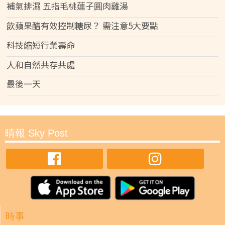
補氣排濕 五指毛桃蓮子圓肉雞湯
飲蘋果醋有效控制糖尿？ 需注意5大要點
科技縮短行業壽命
人和自然共存共處
最後一天
晴報 Sky Post
時事