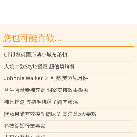
您也可能喜歡...
Chill遊英國海濱小城布萊頓
大坑中歐Style餐廳 超值燒烤餐
Johnnie Walker × 利苑 美酒配月餅
益生菌營養補充劑 個案支持效果顯著
補氣排濕 五指毛桃蓮子圓肉雞湯
飲蘋果醋有效控制糖尿？ 需注意5大要點
科技縮短行業壽命