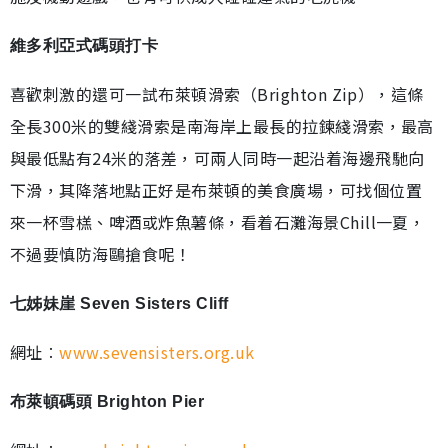
維多利亞式碼頭打卡
喜歡刺激的還可一試布萊頓滑索（Brighton Zip），這條
全長300米的雙綫滑索是南海岸上最長的拉鍊綫滑索，最高
與最低點有24米的落差，可兩人同時一起沿着海邊飛馳向
下滑，其降落地點正好是布萊頓的美食廣場，可找個位置
來一杯雪榚、啤酒或炸魚薯條，看着石灘海景Chill一夏，
不過要慎防海鷗搶食呢！
七姊妹崖 Seven Sisters Cliff
網址︰
www.sevensisters.org.uk
布萊頓碼頭 Brighton Pier