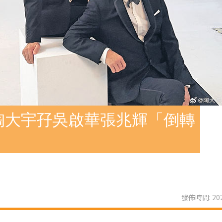
陶大宇孖吳啟華張兆輝「倒轉
發佈時間: 202