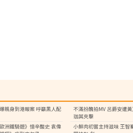
爆親身到港報案 呼籲黑人配
不滿扮醜拍MV 呂爵安遭
珈其夾擊
歐洲鐵騎遊》憶辛酸史 袁偉
小鮮肉初嘗主持滋味 王智