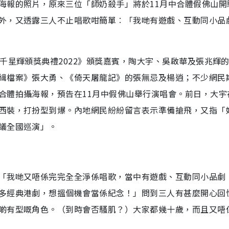
海報的照片，原來三位「師奶殺手」將於11月中合體假佛山開
外，又透露三人不止唱歌咁簡單︰「我哋有遊戲、互動同小品
千星輝頒獎典禮2022》頒獎嘉賓，陶大宇、吳啟華及張兆輝
緝檔案》張大勇、《倚天屠龍記》的張無忌及楊逍；不少網民
合體拍攝海報，預告在11月中假佛山舉行演唱會。前日，大宇
西裝，打扮型到爆。內地網民紛紛留言表示準備搶飛，又指「
議全國巡演」。
「我哋又唔係完完全全淨係唱歌，當中有遊戲、互動同小品劇
多經典港劇，想搵個機會當係紀念！」問到三人有甚麼開心回
啲有型嘅角色。（到時會否騷肌？）大家都幾十歲，而且又唔