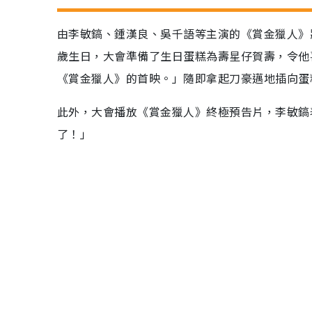
由李敏鎬、鍾漢良、吳千語等主演的《賞金獵人》將
歲生日，大會準備了生日蛋糕為壽星仔賀壽，令他
《賞金獵人》的首映。」隨即拿起刀豪邁地插向蛋
此外，大會播放《賞金獵人》終極預告片，李敏鎬
了！」