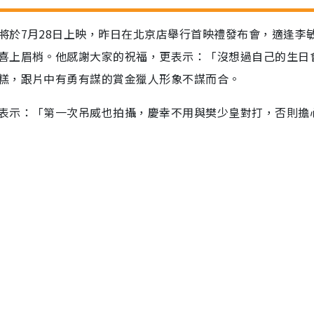
於7月28日上映，昨日在北京店舉行首映禮發布會，適逢李敏
喜上眉梢。他感謝大家的祝福，更表示：「沒想過自己的生日
糕，跟片中有勇有謀的賞金獵人形象不謀而合。
表示：「第一次吊威也拍攝，慶幸不用與樊少皇對打，否則擔