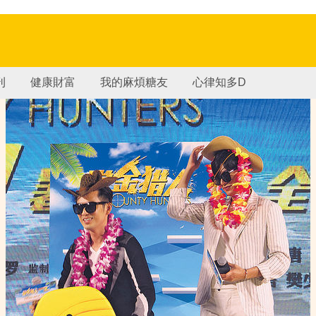
刊
健康財富
我的麻煩糖友
心律知多D