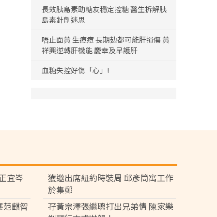
長效胰島素助糖友穩定控糖 醫生拆解胰
島素針劑迷思
唔止面黃 生痘痘 長期攰都可能肝損傷 黃
祥興逆轉肝機能 慶幸及早護肝
血糖失控好傷「心」!
黃正宜岑
獲邀出席紐約時裝周 邱彥筒寓工作
於集郵
騫范麒智
孖黃宗澤張繼聰打出兄弟情 陳家樂