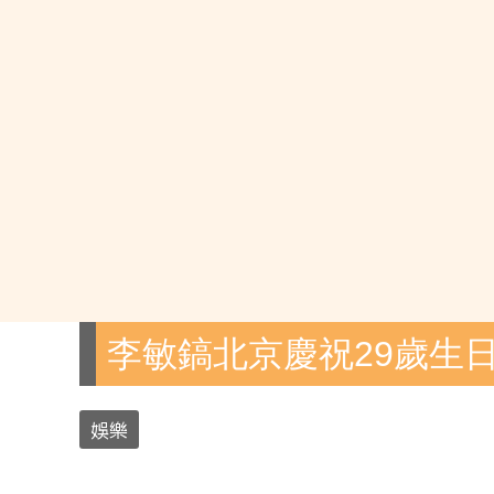
李敏鎬北京慶祝29歲生
娛樂