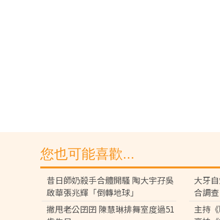
您也可能喜歡...
昔日師奶殺手合體開騷 陶大宇孖吳
大牙自
啟華張兆輝「倒轉地球」
合調查
撇甩老公囝囝 陳慧琳排舞室度過51
主持《