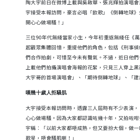
陶大宇前日在微博上載與吳啟華、張兆輝拍演唱會
宇接受本報訪問，豪言必唱「飲歌」《倒轉地球》
開心心做場騷！」
三位90年代無綫當家小生，今年初重返無綫任《萬
起觀眾集體回憶，重提他們的角色，包括《刑事偵
們合作拍劇，可惜至今未有聲氣。不過，近日他們
上載他們拍攝演唱會海報的花絮，只見三人穿上黑
大宇哥的首場演唱會」、「期待倒轉地球」、「建
嘆幾十歲人拒騷肌
大宇接受本報訪問時，透露三人屆時有不少表演，
心心做場騷。因為大家都認識咗幾十年，又拍咗咁
宇稱︰「以前大家都唔成熟，但又要扮大個，做一
歌星，唔會騷肌喇！」