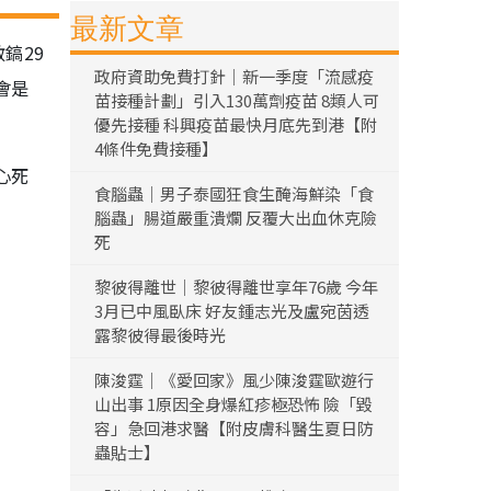
最新文章
鎬29
政府資助免費打針｜新一季度「流感疫
會是
苗接種計劃」引入130萬劑疫苗 8類人可
優先接種 科興疫苗最快月底先到港【附
4條件免費接種】
心死
食腦蟲｜男子泰國狂食生醃海鮮染「食
腦蟲」腸道嚴重潰爛 反覆大出血休克險
死
黎彼得離世｜黎彼得離世享年76歲 今年
3月已中風臥床 好友鍾志光及盧宛茵透
露黎彼得最後時光
陳浚霆｜《愛回家》風少陳浚霆歐遊行
山出事 1原因全身爆紅疹極恐怖 險「毀
容」急回港求醫【附皮膚科醫生夏日防
蟲貼士】