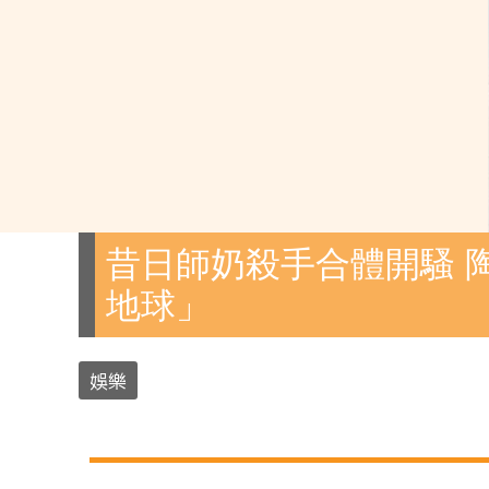
昔日師奶殺手合體開騷 
地球」
娛樂