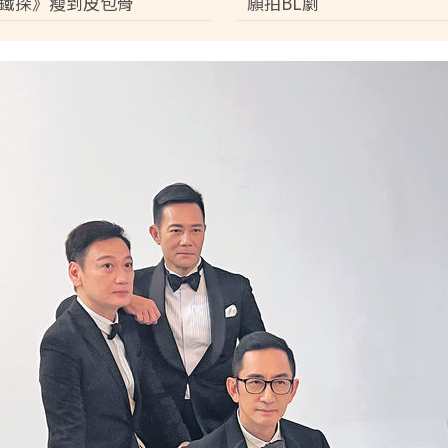
鐵探》瘦到皮包骨
願拍BL劇