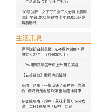
「生活晴報 今期至HIT推介」
KO脂肪肝｜女子每日食三文治變中度脂
肪肝 早餐改吃1款食物 半年激減15磅逆
轉脂肪肝
生活訊息
保單逆按自製長糧 | 充裕退休儲備 + 保
障家人GET！（附個案說明）
HPV相關頭頸癌新症上升 男性高危
【若善健談】愛與痛的邊緣
胸悶、頭脹、手腳麻痺？黃祥興不靠藥
物 1個月拆走血管炸彈 重拾醒神健康
私密處痕癢、灼痛、異味來襲 Grace教
路：每日1粒解決「私密」問題