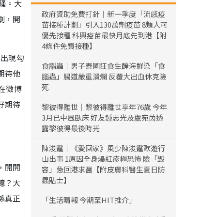
騷。大
政府資助免費打針｜新一季度「流感疫
劇，開
苗接種計劃」引入130萬劑疫苗 8類人可
優先接種 科興疫苗最快月底先到港【附
4條件免費接種】
的出現勾
食腦蟲｜男子泰國狂食生醃海鮮染「食
期待他
腦蟲」腸道嚴重潰爛 反覆大出血休克險
死
在微博
好期待
黎彼得離世｜黎彼得離世享年76歲 今年
3月已中風臥床 好友鍾志光及盧宛茵透
露黎彼得最後時光
陳浚霆｜《愛回家》風少陳浚霆歐遊行
山出事 1原因全身爆紅疹極恐怖 險「毀
，開開
容」急回港求醫【附皮膚科醫生夏日防
蟲貼士】
憶？大
係真正
「生活晴報 今期至HIT推介」