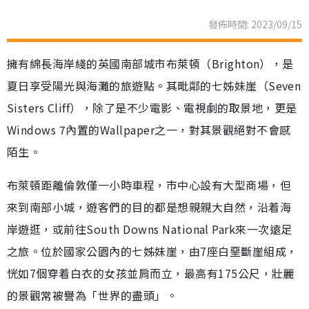
發佈時間: 2023/09/15
擁有綿長海岸綫的英國南部城市布萊頓（Brighton），是
夏日享受陽光與海灘的旅遊點。其毗鄰的七姊妹崖（Seven
Sisters Cliff），除了是不少電影、電視劇的取景地，更是
Windows 7內置的Wallpaper之一，對其景觀絕對不會感
陌生。
布萊頓距離倫敦僅一小時車程，市中心設有大型商場，但
來到南部小城，遊客們的目的都是想親親大自然，沿着海
岸遊逛，或前往South Downs National Park來一次遠足
之旅。位於國家公園內的七姊妹崖，由7座白堊斷崖組成，
恍如7個穿着白衣的女孩並肩而立，最高有175公尺，壯麗
的景觀常被譽為「世界的盡頭」。