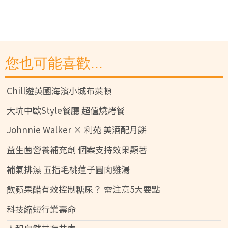
您也可能喜歡...
Chill遊英國海濱小城布萊頓
大坑中歐Style餐廳 超值燒烤餐
Johnnie Walker × 利苑 美酒配月餅
益生菌營養補充劑 個案支持效果顯著
補氣排濕 五指毛桃蓮子圓肉雞湯
飲蘋果醋有效控制糖尿？ 需注意5大要點
科技縮短行業壽命