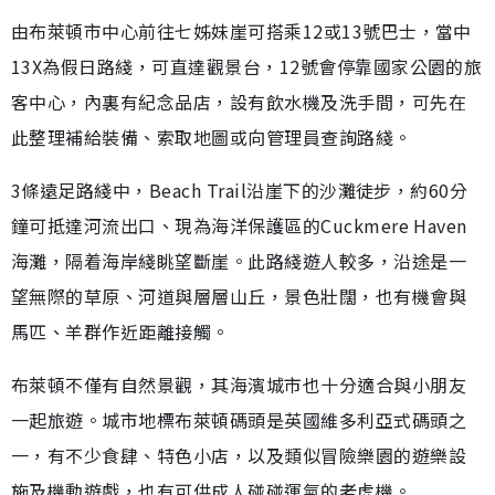
由布萊頓市中心前往七姊妹崖可搭乘12或13號巴士，當中
13X為假日路綫，可直達觀景台，12號會停靠國家公園的旅
客中心，內裏有紀念品店，設有飲水機及洗手間，可先在
此整理補給裝備、索取地圖或向管理員查詢路綫。
3條遠足路綫中，Beach Trail沿崖下的沙灘徒步，約60分
鐘可抵達河流出口、現為海洋保護區的Cuckmere Haven
海灘，隔着海岸綫眺望斷崖。此路綫遊人較多，沿途是一
望無際的草原、河道與層層山丘，景色壯闊，也有機會與
馬匹、羊群作近距離接觸。
布萊頓不僅有自然景觀，其海濱城市也十分適合與小朋友
一起旅遊。城市地標布萊頓碼頭是英國維多利亞式碼頭之
一，有不少食肆、特色小店，以及類似冒險樂園的遊樂設
施及機動遊戲，也有可供成人碰碰運氣的老虎機。