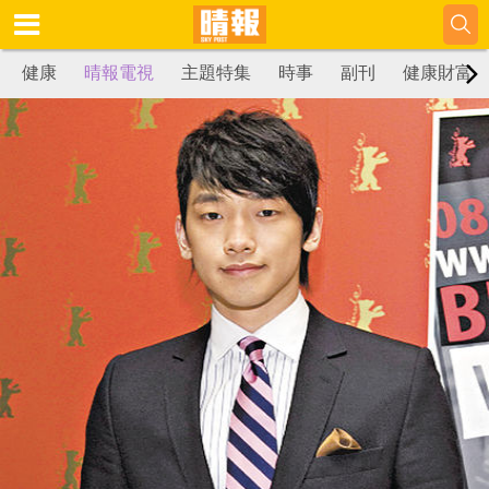
健康
晴報電視
主題特集
時事
副刊
健康財富