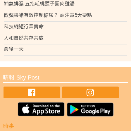
補氣排濕 五指毛桃蓮子圓肉雞湯
飲蘋果醋有效控制糖尿？ 需注意5大要點
科技縮短行業壽命
人和自然共存共處
最後一天
晴報 Sky Post
時事