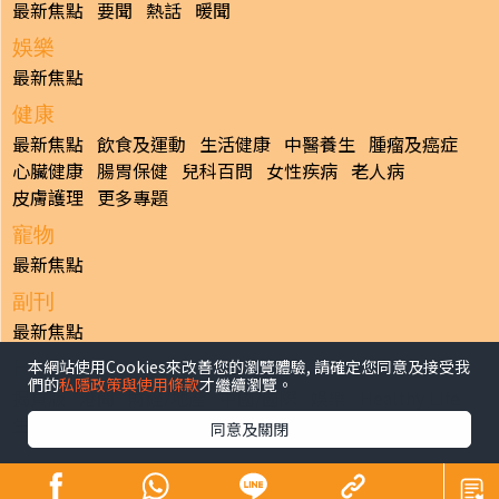
最新焦點
要聞
熱話
暖聞
娛樂
最新焦點
健康
最新焦點
飲食及運動
生活健康
中醫養生
腫瘤及癌症
心臟健康
腸胃保健
兒科百問
女性疾病
老人病
皮膚護理
更多專題
寵物
最新焦點
副刊
最新焦點
本網站使用Cookies來改善您的瀏覽體驗, 請確定您同意及接受我
日報
們的
私隱政策與使用條款
才繼續瀏覽。
揭頁版
港聞
財經/地產
中國/國際
娛樂
Healthy Life
生活副刊
親子/教育
體育
專題/人物
昔日晴報
同意及關閉
香港經濟日報版權所有©2026