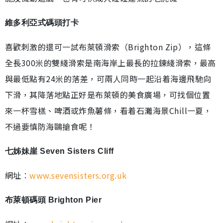
維多利亞式碼頭打卡
喜歡刺激的還可一試布萊頓滑索（Brighton Zip），這條
全長300米的雙綫滑索是南海岸上最長的拉鍊綫滑索，最高
與最低點有24米的落差，可兩人同時一起沿着海邊飛馳向
下滑，其降落地點正好是布萊頓的美食廣場，可找個位置
來一杯雪榚、啤酒或炸魚薯條，看着石灘海景Chill一夏，
不過要慎防海鷗搶食呢！
七姊妹崖 Seven Sisters Cliff
網址︰
www.sevensisters.org.uk
布萊頓碼頭 Brighton Pier