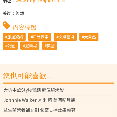
網址︰
www.brightonpier.co.uk
美術︰悠然
內容標籤
旅遊資訊
戶外探索
文娛藝術
大自然
公園
遊樂場
英國
您也可能喜歡...
大坑中歐Style餐廳 超值燒烤餐
Johnnie Walker × 利苑 美酒配月餅
益生菌營養補充劑 個案支持效果顯著